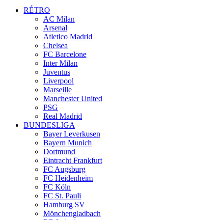
RÉTRO
AC Milan
Arsenal
Atletico Madrid
Chelsea
FC Barcelone
Inter Milan
Juventus
Liverpool
Marseille
Manchester United
PSG
Real Madrid
BUNDESLIGA
Bayer Leverkusen
Bayern Munich
Dortmund
Eintracht Frankfurt
FC Augsburg
FC Heidenheim
FC Köln
FC St. Pauli
Hamburg SV
Mönchengladbach