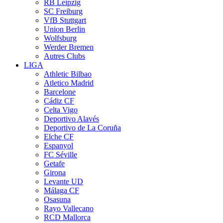
RB Leipzig
SC Freiburg
VfB Stuttgart
Union Berlin
Wolfsburg
Werder Bremen
Autres Clubs
LIGA
Athletic Bilbao
Atletico Madrid
Barcelone
Cádiz CF
Celta Vigo
Deportivo Alavés
Deportivo de La Coruña
Elche CF
Espanyol
FC Séville
Getafe
Girona
Levante UD
Málaga CF
Osasuna
Rayo Vallecano
RCD Mallorca