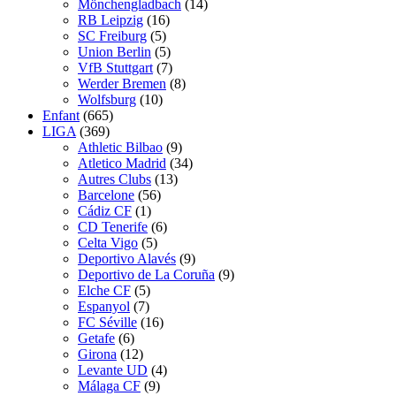
Mönchengladbach
(14)
RB Leipzig
(16)
SC Freiburg
(5)
Union Berlin
(5)
VfB Stuttgart
(7)
Werder Bremen
(8)
Wolfsburg
(10)
Enfant
(665)
LIGA
(369)
Athletic Bilbao
(9)
Atletico Madrid
(34)
Autres Clubs
(13)
Barcelone
(56)
Cádiz CF
(1)
CD Tenerife
(6)
Celta Vigo
(5)
Deportivo Alavés
(9)
Deportivo de La Coruña
(9)
Elche CF
(5)
Espanyol
(7)
FC Séville
(16)
Getafe
(6)
Girona
(12)
Levante UD
(4)
Málaga CF
(9)