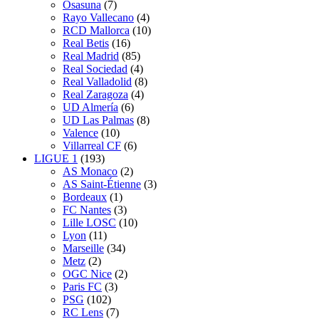
Osasuna
(7)
Rayo Vallecano
(4)
RCD Mallorca
(10)
Real Betis
(16)
Real Madrid
(85)
Real Sociedad
(4)
Real Valladolid
(8)
Real Zaragoza
(4)
UD Almería
(6)
UD Las Palmas
(8)
Valence
(10)
Villarreal CF
(6)
LIGUE 1
(193)
AS Monaco
(2)
AS Saint-Étienne
(3)
Bordeaux
(1)
FC Nantes
(3)
Lille LOSC
(10)
Lyon
(11)
Marseille
(34)
Metz
(2)
OGC Nice
(2)
Paris FC
(3)
PSG
(102)
RC Lens
(7)