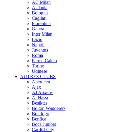
AC Milan
Atalanta
Bologna
Cagliari
Fiorentina
Genoa
Inter Milan
Lazio
Napoli
Juventus
Roma
Parma Calcio
Torino
Udinese
AUTRES CLUBS
Aberdeen
Ajax
AJ Auxerre
Al Nassr
Besiktas
Bolton Wanderers
Botafogo
Benfica
Boca Juniors
Cardiff City