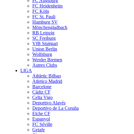
FC Augsburg
FC Heidenheim
FC Köln
FC St. Pauli
Hamburg SV
Mönchengladbach
RB Leipzig
SC Freiburg
VfB Stuttgart
Union Berlin
Wolfsburg
Werder Bremen
Autres Clubs
LIGA
Athletic Bilbao
Atletico Madrid
Barcelone
Cádiz CF
Celta Vigo
Deportivo Alavés
Deportivo de La Coruña
Elche CF
Espanyol
FC Séville
Getafe