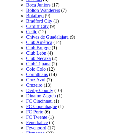
Boca Juniors
(17)
Bolton Wanderers
(7)
Botafogo
(9)
Bradford City
(1)
Cardiff City
(9)
Celtic
(12)
Chivas de Guadalajara
(9)
Club América
(14)
Club Brugge
(1)
Club León
(4)
Club Necaxa
(2)
Club Tijuana
(2)
Colo Colo
(12)
Corinthians
(14)
Cruz Azul
(7)
Cruzeiro
(13)
Derby County
(10)
Dinamo Zagreb
(1)
FC Cincinnati
(1)
FC Copenhague
(1)
FC Porto
(6)
FC Twente
(1)
Fenerbahce
(5)
Feyenoord
(17)