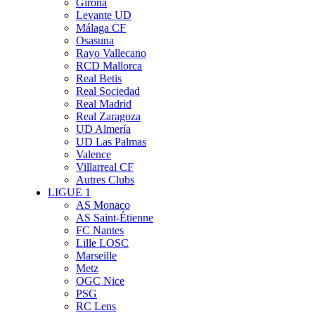
Girona
Levante UD
Málaga CF
Osasuna
Rayo Vallecano
RCD Mallorca
Real Betis
Real Sociedad
Real Madrid
Real Zaragoza
UD Almería
UD Las Palmas
Valence
Villarreal CF
Autres Clubs
LIGUE 1
AS Monaco
AS Saint-Étienne
FC Nantes
Lille LOSC
Marseille
Metz
OGC Nice
PSG
RC Lens