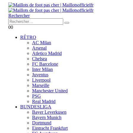
Rechercher
0
0
RÉTRO
AC Milan
Arsenal
Atletico Madrid
Chelsea
FC Barcelone
Inter Milan
Juventus
Liverpool
Marseille
Manchester United
PSG
Real Madrid
BUNDESLIGA
Bayer Leverkusen
Bayern Munich
Dortmund
Eintracht Frankfurt