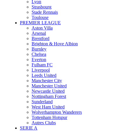
Lyon
Strasbourg
Stade Rennais
Toulouse
PREMIER LEAGUE
Aston Villa
Arsenal
Brentford
Brighton & Hove Albion
Burnley
Chelsea
Everton
Fulham FC
Liverpool
Leeds United
Manchester City
Manchester United
Newcastle United
Nottingham Forest
Sunderland
West Ham United
Wolverhampton Wanderers
Tottenham Hotspur
Autres Clubs
SERIE A