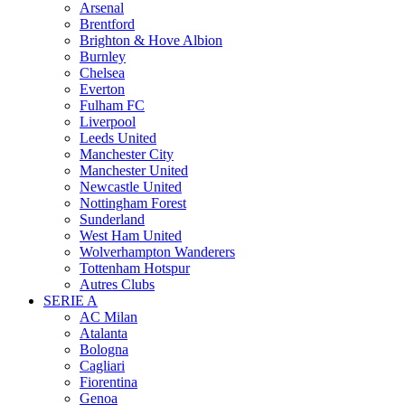
Arsenal
Brentford
Brighton & Hove Albion
Burnley
Chelsea
Everton
Fulham FC
Liverpool
Leeds United
Manchester City
Manchester United
Newcastle United
Nottingham Forest
Sunderland
West Ham United
Wolverhampton Wanderers
Tottenham Hotspur
Autres Clubs
SERIE A
AC Milan
Atalanta
Bologna
Cagliari
Fiorentina
Genoa