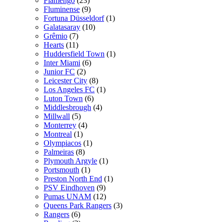
Flamengo
(23)
Fluminense
(9)
Fortuna Düsseldorf
(1)
Galatasaray
(10)
Grêmio
(7)
Hearts
(11)
Huddersfield Town
(1)
Inter Miami
(6)
Junior FC
(2)
Leicester City
(8)
Los Angeles FC
(1)
Luton Town
(6)
Middlesbrough
(4)
Millwall
(5)
Monterrey
(4)
Montreal
(1)
Olympiacos
(1)
Palmeiras
(8)
Plymouth Argyle
(1)
Portsmouth
(1)
Preston North End
(1)
PSV Eindhoven
(9)
Pumas UNAM
(12)
Queens Park Rangers
(3)
Rangers
(6)