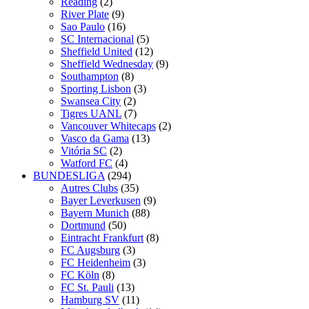
Reading
(2)
River Plate
(9)
Sao Paulo
(16)
SC Internacional
(5)
Sheffield United
(12)
Sheffield Wednesday
(9)
Southampton
(8)
Sporting Lisbon
(3)
Swansea City
(2)
Tigres UANL
(7)
Vancouver Whitecaps
(2)
Vasco da Gama
(13)
Vitória SC
(2)
Watford FC
(4)
BUNDESLIGA
(294)
Autres Clubs
(35)
Bayer Leverkusen
(9)
Bayern Munich
(88)
Dortmund
(50)
Eintracht Frankfurt
(8)
FC Augsburg
(3)
FC Heidenheim
(3)
FC Köln
(8)
FC St. Pauli
(13)
Hamburg SV
(11)