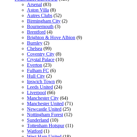
Arsenal
(83)
Aston Villa
(8)
Autres Clubs
(52)
Birmingham City
(2)
Bournemouth
(3)
Brentford
(4)
Brighton & Hove Albion
(9)
Burnley
(2)
Chelsea
(99)
Coventry City
(8)
Crystal Palace
(10)
Everton
(23)
Fulham FC
(6)
Hull City
(2)
Ipswich Town
(9)
Leeds United
(24)
Liverpool
(66)
Manchester City
(64)
Manchester United
(71)
Newcastle United
(25)
Nottingham Forest
(12)
Sunderland
(10)
Tottenham Hotspur
(11)
Watford
(1)
West Ham United
(18)