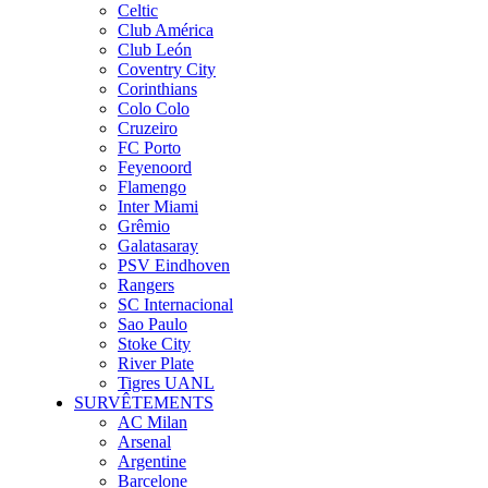
Celtic
Club América
Club León
Coventry City
Corinthians
Colo Colo
Cruzeiro
FC Porto
Feyenoord
Flamengo
Inter Miami
Grêmio
Galatasaray
PSV Eindhoven
Rangers
SC Internacional
Sao Paulo
Stoke City
River Plate
Tigres UANL
SURVÊTEMENTS
AC Milan
Arsenal
Argentine
Barcelone