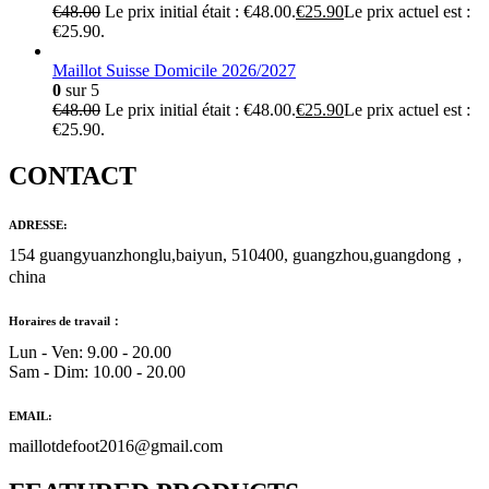
€
48.00
Le prix initial était : €48.00.
€
25.90
Le prix actuel est :
€25.90.
Maillot Suisse Domicile 2026/2027
0
sur 5
€
48.00
Le prix initial était : €48.00.
€
25.90
Le prix actuel est :
€25.90.
CONTACT
ADRESSE:
154 guangyuanzhonglu,baiyun, 510400, guangzhou,guangdong，
china
Horaires de travail：
Lun - Ven: 9.00 - 20.00
Sam - Dim: 10.00 - 20.00
EMAIL:
maillotdefoot2016@gmail.com