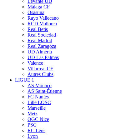
Levante UD
Málaga CF
Osasuna
Rayo Vallecano
RCD Mallorca
Real Betis
Real Sociedad
Real Madrid
Real Zaragoza
UD Almería
UD Las Palmas
Valence
Villarreal CF
Autres Clubs
LIGUE 1
AS Monaco
AS Saint-Étienne
FC Nantes
Lille LOSC
Marseille
Metz
OGC Nice
PSG
RC Lens
Lyon