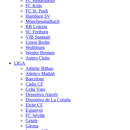
FC Heidenheim
FC Köln
FC St. Pauli
Hamburg SV
Mönchengladbach
RB Leipzig
SC Freiburg
VfB Stuttgart
Union Berlin
Wolfsburg
Werder Bremen
Autres Clubs
LIGA
Athletic Bilbao
Atletico Madrid
Barcelone
Cádiz CF
Celta Vigo
Deportivo Alavés
Deportivo de La Coruña
Elche CF
Espanyol
FC Séville
Getafe
Girona