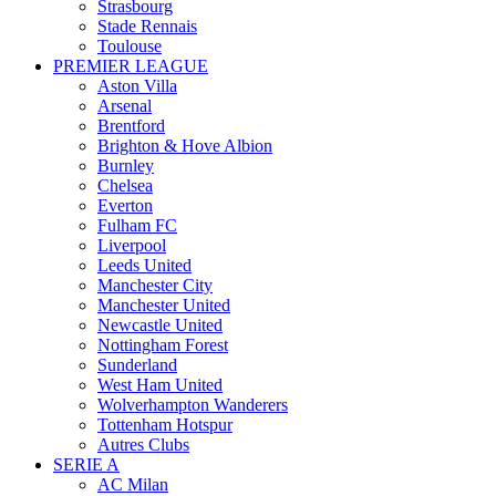
Strasbourg
Stade Rennais
Toulouse
PREMIER LEAGUE
Aston Villa
Arsenal
Brentford
Brighton & Hove Albion
Burnley
Chelsea
Everton
Fulham FC
Liverpool
Leeds United
Manchester City
Manchester United
Newcastle United
Nottingham Forest
Sunderland
West Ham United
Wolverhampton Wanderers
Tottenham Hotspur
Autres Clubs
SERIE A
AC Milan