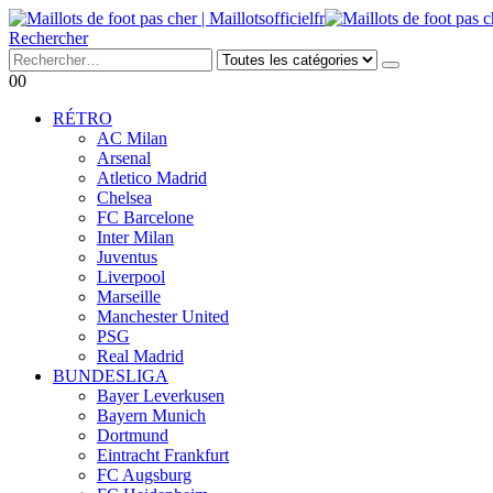
Rechercher
0
0
RÉTRO
AC Milan
Arsenal
Atletico Madrid
Chelsea
FC Barcelone
Inter Milan
Juventus
Liverpool
Marseille
Manchester United
PSG
Real Madrid
BUNDESLIGA
Bayer Leverkusen
Bayern Munich
Dortmund
Eintracht Frankfurt
FC Augsburg