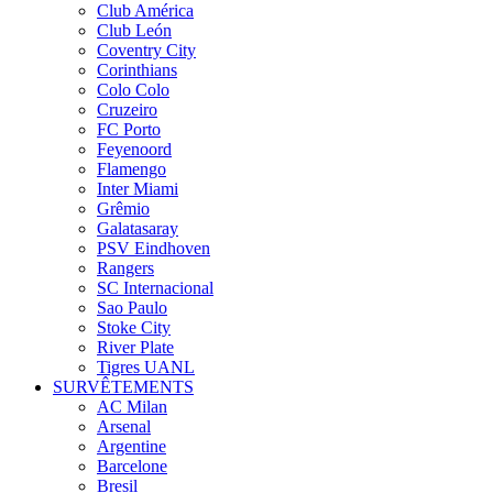
Club América
Club León
Coventry City
Corinthians
Colo Colo
Cruzeiro
FC Porto
Feyenoord
Flamengo
Inter Miami
Grêmio
Galatasaray
PSV Eindhoven
Rangers
SC Internacional
Sao Paulo
Stoke City
River Plate
Tigres UANL
SURVÊTEMENTS
AC Milan
Arsenal
Argentine
Barcelone
Bresil