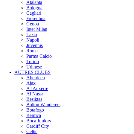
Atalanta
Bologna
Cagliari
Fiorentina
Genoa
Inter Milan
Lazio
Napoli
Juventus
Roma
Parma Calcio
Torino
Udinese
AUTRES CLUBS
Aberdeen
Ajax
AJ Auxerre
Al Nassr
Besiktas
Bolton Wanderers
Botafogo
Benfica
Boca Juniors
Cardiff City
Celtic