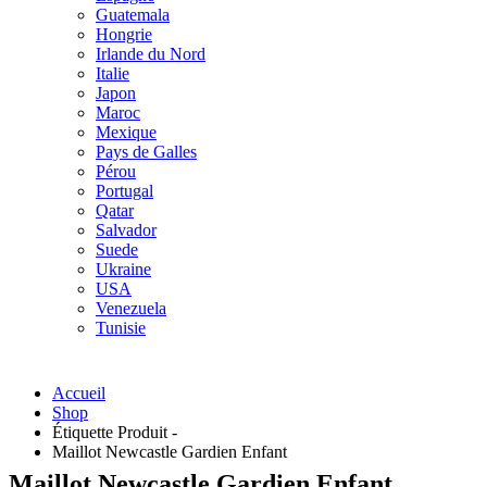
Guatemala
Hongrie
Irlande du Nord
Italie
Japon
Maroc
Mexique
Pays de Galles
Pérou
Portugal
Qatar
Salvador
Suede
Ukraine
USA
Venezuela
Tunisie
Accueil
Shop
Étiquette Produit -
Maillot Newcastle Gardien Enfant
Maillot Newcastle Gardien Enfant