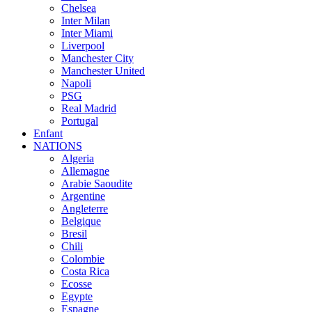
Chelsea
Inter Milan
Inter Miami
Liverpool
Manchester City
Manchester United
Napoli
PSG
Real Madrid
Portugal
Enfant
NATIONS
Algeria
Allemagne
Arabie Saoudite
Argentine
Angleterre
Belgique
Bresil
Chili
Colombie
Costa Rica
Ecosse
Egypte
Espagne