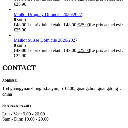
€25.90.
Maillot Uruguay Domicile 2026/2027
0
sur 5
€
48.00
Le prix initial était : €48.00.
€
25.90
Le prix actuel est :
€25.90.
Maillot Suisse Domicile 2026/2027
0
sur 5
€
48.00
Le prix initial était : €48.00.
€
25.90
Le prix actuel est :
€25.90.
CONTACT
ADRESSE:
154 guangyuanzhonglu,baiyun, 510400, guangzhou,guangdong，
china
Horaires de travail：
Lun - Ven: 9.00 - 20.00
Sam - Dim: 10.00 - 20.00