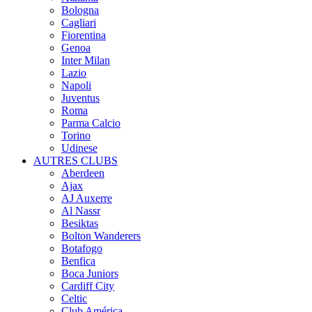
Bologna
Cagliari
Fiorentina
Genoa
Inter Milan
Lazio
Napoli
Juventus
Roma
Parma Calcio
Torino
Udinese
AUTRES CLUBS
Aberdeen
Ajax
AJ Auxerre
Al Nassr
Besiktas
Bolton Wanderers
Botafogo
Benfica
Boca Juniors
Cardiff City
Celtic
Club América