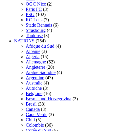
OGC Nice
(2)
Paris FC
(3)
PSG
(102)
RC Lens
(7)
Stade Rennais
(6)
Strasbourg
(4)
Toulouse
(3)
NATIONS
(754)
Afrique du Sud
(4)
Albanie
(3)
Algeria
(15)
Allemagne
(52)
Angleterre
(20)
Arabie Saoudite
(4)
Argentine
(43)
Australie
(4)
Autriche
(3)
Belgique
(16)
Bosnia and Herzegovina
(2)
Bresil
(38)
Canada
(8)
Cape Verde
(3)
Chili
(5)
Colombie
(36)
Corée du Sud
(6)