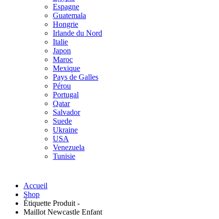
Espagne
Guatemala
Hongrie
Irlande du Nord
Italie
Japon
Maroc
Mexique
Pays de Galles
Pérou
Portugal
Qatar
Salvador
Suede
Ukraine
USA
Venezuela
Tunisie
Accueil
Shop
Étiquette Produit -
Maillot Newcastle Enfant