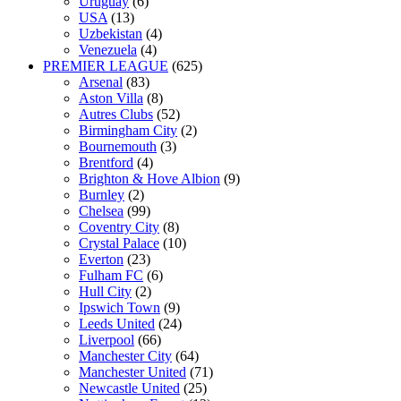
Uruguay
(6)
USA
(13)
Uzbekistan
(4)
Venezuela
(4)
PREMIER LEAGUE
(625)
Arsenal
(83)
Aston Villa
(8)
Autres Clubs
(52)
Birmingham City
(2)
Bournemouth
(3)
Brentford
(4)
Brighton & Hove Albion
(9)
Burnley
(2)
Chelsea
(99)
Coventry City
(8)
Crystal Palace
(10)
Everton
(23)
Fulham FC
(6)
Hull City
(2)
Ipswich Town
(9)
Leeds United
(24)
Liverpool
(66)
Manchester City
(64)
Manchester United
(71)
Newcastle United
(25)