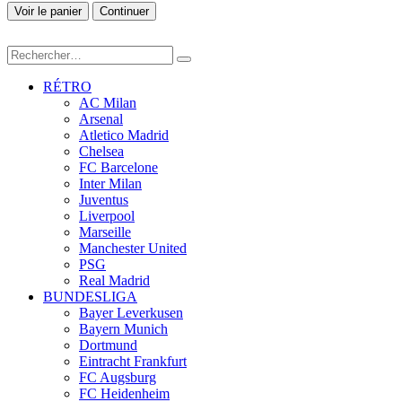
Voir le panier
Continuer
RÉTRO
AC Milan
Arsenal
Atletico Madrid
Chelsea
FC Barcelone
Inter Milan
Juventus
Liverpool
Marseille
Manchester United
PSG
Real Madrid
BUNDESLIGA
Bayer Leverkusen
Bayern Munich
Dortmund
Eintracht Frankfurt
FC Augsburg
FC Heidenheim