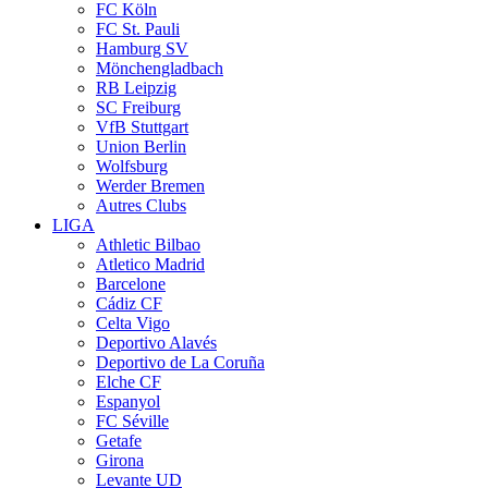
FC Köln
FC St. Pauli
Hamburg SV
Mönchengladbach
RB Leipzig
SC Freiburg
VfB Stuttgart
Union Berlin
Wolfsburg
Werder Bremen
Autres Clubs
LIGA
Athletic Bilbao
Atletico Madrid
Barcelone
Cádiz CF
Celta Vigo
Deportivo Alavés
Deportivo de La Coruña
Elche CF
Espanyol
FC Séville
Getafe
Girona
Levante UD