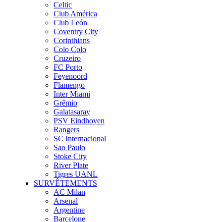
Celtic
Club América
Club León
Coventry City
Corinthians
Colo Colo
Cruzeiro
FC Porto
Feyenoord
Flamengo
Inter Miami
Grêmio
Galatasaray
PSV Eindhoven
Rangers
SC Internacional
Sao Paulo
Stoke City
River Plate
Tigres UANL
SURVÊTEMENTS
AC Milan
Arsenal
Argentine
Barcelone