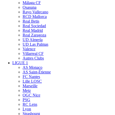
Málaga CF
Osasuna
Rayo Vallecano
RCD Mallorca
Real Betis
Real Sociedad
Real Madrid
Real Zaragoza
UD Almería
UD Las Palmas
Valence
Villarreal CF
Autres Clubs
LIGUE 1
AS Monaco
AS Saint-Étienne
FC Nantes
Lille LOSC
Marseille
Metz
OGC Nice
PSG
RC Lens
Lyon
Strasbourg