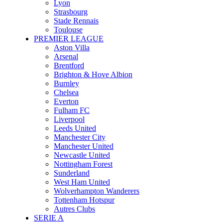
Lyon
Strasbourg
Stade Rennais
Toulouse
PREMIER LEAGUE
Aston Villa
Arsenal
Brentford
Brighton & Hove Albion
Burnley
Chelsea
Everton
Fulham FC
Liverpool
Leeds United
Manchester City
Manchester United
Newcastle United
Nottingham Forest
Sunderland
West Ham United
Wolverhampton Wanderers
Tottenham Hotspur
Autres Clubs
SERIE A