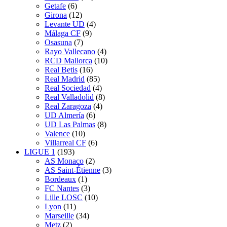
Getafe
(6)
Girona
(12)
Levante UD
(4)
Málaga CF
(9)
Osasuna
(7)
Rayo Vallecano
(4)
RCD Mallorca
(10)
Real Betis
(16)
Real Madrid
(85)
Real Sociedad
(4)
Real Valladolid
(8)
Real Zaragoza
(4)
UD Almería
(6)
UD Las Palmas
(8)
Valence
(10)
Villarreal CF
(6)
LIGUE 1
(193)
AS Monaco
(2)
AS Saint-Étienne
(3)
Bordeaux
(1)
FC Nantes
(3)
Lille LOSC
(10)
Lyon
(11)
Marseille
(34)
Metz
(2)