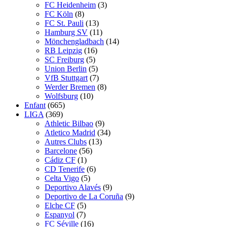
FC Heidenheim
(3)
FC Köln
(8)
FC St. Pauli
(13)
Hamburg SV
(11)
Mönchengladbach
(14)
RB Leipzig
(16)
SC Freiburg
(5)
Union Berlin
(5)
VfB Stuttgart
(7)
Werder Bremen
(8)
Wolfsburg
(10)
Enfant
(665)
LIGA
(369)
Athletic Bilbao
(9)
Atletico Madrid
(34)
Autres Clubs
(13)
Barcelone
(56)
Cádiz CF
(1)
CD Tenerife
(6)
Celta Vigo
(5)
Deportivo Alavés
(9)
Deportivo de La Coruña
(9)
Elche CF
(5)
Espanyol
(7)
FC Séville
(16)