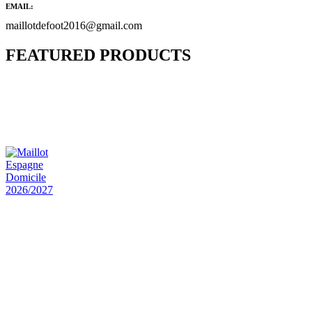
EMAIL:
maillotdefoot2016@gmail.com
FEATURED PRODUCTS
Maillot Bresil Domicile 2026/2027
€
48.00
Le prix initial était : €48.00.
€
25.90
Le prix
actuel est : €25.90.
Maillot Espagne Domicile 2026/2027
€
48.00
Le prix initial était : €48.00.
€
25.90
Le prix
actuel est : €25.90.
Maillot France Domicile 2026/2027
€
48.00
Le prix initial était : €48.00.
€
25.90
Le prix