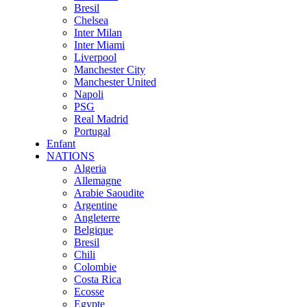
Bresil
Chelsea
Inter Milan
Inter Miami
Liverpool
Manchester City
Manchester United
Napoli
PSG
Real Madrid
Portugal
Enfant
NATIONS
Algeria
Allemagne
Arabie Saoudite
Argentine
Angleterre
Belgique
Bresil
Chili
Colombie
Costa Rica
Ecosse
Egypte