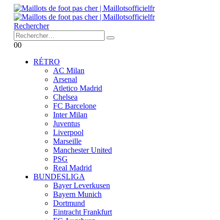
Rechercher
0
0
RÉTRO
AC Milan
Arsenal
Atletico Madrid
Chelsea
FC Barcelone
Inter Milan
Juventus
Liverpool
Marseille
Manchester United
PSG
Real Madrid
BUNDESLIGA
Bayer Leverkusen
Bayern Munich
Dortmund
Eintracht Frankfurt