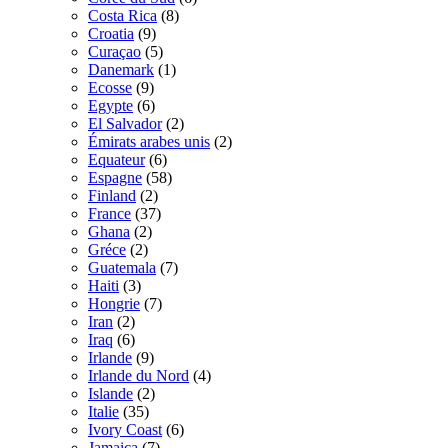
Costa Rica
(8)
Croatia
(9)
Curaçao
(5)
Danemark
(1)
Ecosse
(9)
Egypte
(6)
El Salvador
(2)
Émirats arabes unis
(2)
Equateur
(6)
Espagne
(58)
Finland
(2)
France
(37)
Ghana
(2)
Gréce
(2)
Guatemala
(7)
Haiti
(3)
Hongrie
(7)
Iran
(2)
Iraq
(6)
Irlande
(9)
Irlande du Nord
(4)
Islande
(2)
Italie
(35)
Ivory Coast
(6)
Jamaica
(7)