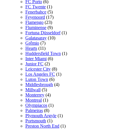
FC Porto
(6)
FC Twente
(1)
Fenerbahce
(5)
Feyenoord
(17)
Flamengo
(23)
Fluminense
(9)
Fortuna Düsseldorf
(1)
Galatasaray
(10)
Grêmio
(7)
Hearts
(11)
Huddersfield Town
(1)
Inter Miami
(6)
Junior FC
(2)
Leicester City
(8)
Los Angeles FC
(1)
Luton Town
(6)
Middlesbrough
(4)
Millwall
(5)
Monterrey
(4)
Montreal
(1)
Olympiacos
(1)
Palmeiras
(8)
Plymouth Argyle
(1)
Portsmouth
(1)
Preston North End
(1)