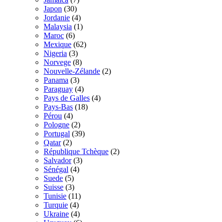
Japon
(30)
Jordanie
(4)
Malaysia
(1)
Maroc
(6)
Mexique
(62)
Nigeria
(3)
Norvege
(8)
Nouvelle-Zélande
(2)
Panama
(3)
Paraguay
(4)
Pays de Galles
(4)
Pays-Bas
(18)
Pérou
(4)
Pologne
(2)
Portugal
(39)
Qatar
(2)
République Tchèque
(2)
Salvador
(3)
Sénégal
(4)
Suede
(5)
Suisse
(3)
Tunisie
(11)
Turquie
(4)
Ukraine
(4)