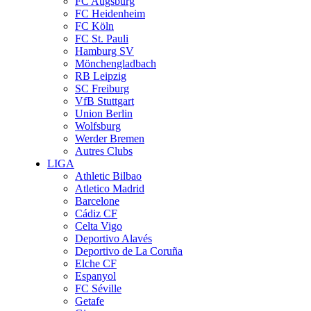
FC Augsburg
FC Heidenheim
FC Köln
FC St. Pauli
Hamburg SV
Mönchengladbach
RB Leipzig
SC Freiburg
VfB Stuttgart
Union Berlin
Wolfsburg
Werder Bremen
Autres Clubs
LIGA
Athletic Bilbao
Atletico Madrid
Barcelone
Cádiz CF
Celta Vigo
Deportivo Alavés
Deportivo de La Coruña
Elche CF
Espanyol
FC Séville
Getafe