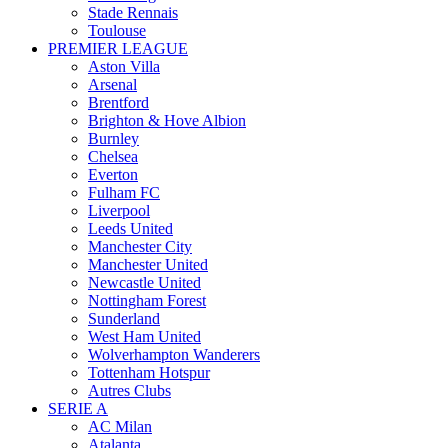
Stade Rennais
Toulouse
PREMIER LEAGUE
Aston Villa
Arsenal
Brentford
Brighton & Hove Albion
Burnley
Chelsea
Everton
Fulham FC
Liverpool
Leeds United
Manchester City
Manchester United
Newcastle United
Nottingham Forest
Sunderland
West Ham United
Wolverhampton Wanderers
Tottenham Hotspur
Autres Clubs
SERIE A
AC Milan
Atalanta