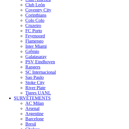
Club León
Coventry City
Corinthians
Colo Colo
Cruzeiro
FC Porto
Feyenoord
Flamengo
Inter Miami
Grêmio
Galatasaray
PSV Eindhoven
Rangers
SC Internacional
Sao Paulo
Stoke City
River Plate
Tigres UANL
SURVÊTEMENTS
AC Milan
Arsenal
Argentine
Barcelone
Bresil