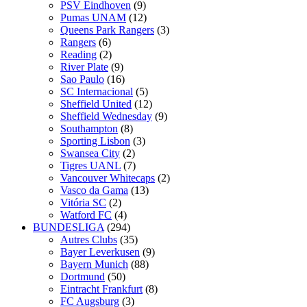
PSV Eindhoven
(9)
Pumas UNAM
(12)
Queens Park Rangers
(3)
Rangers
(6)
Reading
(2)
River Plate
(9)
Sao Paulo
(16)
SC Internacional
(5)
Sheffield United
(12)
Sheffield Wednesday
(9)
Southampton
(8)
Sporting Lisbon
(3)
Swansea City
(2)
Tigres UANL
(7)
Vancouver Whitecaps
(2)
Vasco da Gama
(13)
Vitória SC
(2)
Watford FC
(4)
BUNDESLIGA
(294)
Autres Clubs
(35)
Bayer Leverkusen
(9)
Bayern Munich
(88)
Dortmund
(50)
Eintracht Frankfurt
(8)
FC Augsburg
(3)