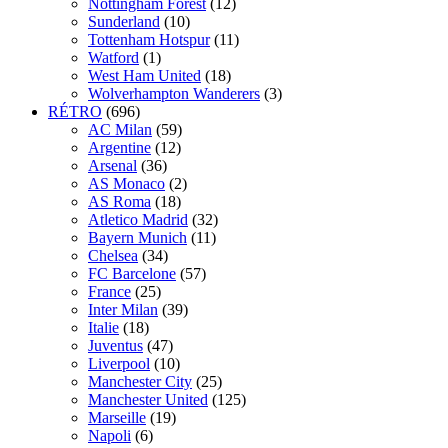
Nottingham Forest
(12)
Sunderland
(10)
Tottenham Hotspur
(11)
Watford
(1)
West Ham United
(18)
Wolverhampton Wanderers
(3)
RÉTRO
(696)
AC Milan
(59)
Argentine
(12)
Arsenal
(36)
AS Monaco
(2)
AS Roma
(18)
Atletico Madrid
(32)
Bayern Munich
(11)
Chelsea
(34)
FC Barcelone
(57)
France
(25)
Inter Milan
(39)
Italie
(18)
Juventus
(47)
Liverpool
(10)
Manchester City
(25)
Manchester United
(125)
Marseille
(19)
Napoli
(6)