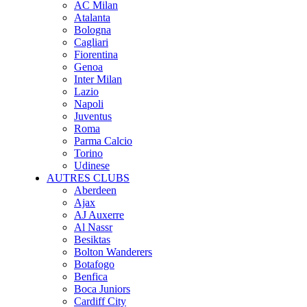
AC Milan
Atalanta
Bologna
Cagliari
Fiorentina
Genoa
Inter Milan
Lazio
Napoli
Juventus
Roma
Parma Calcio
Torino
Udinese
AUTRES CLUBS
Aberdeen
Ajax
AJ Auxerre
Al Nassr
Besiktas
Bolton Wanderers
Botafogo
Benfica
Boca Juniors
Cardiff City