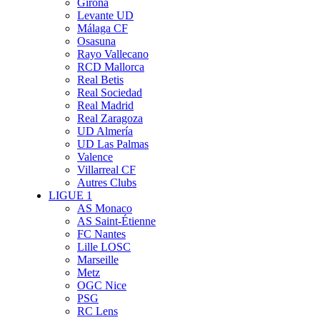
Girona
Levante UD
Málaga CF
Osasuna
Rayo Vallecano
RCD Mallorca
Real Betis
Real Sociedad
Real Madrid
Real Zaragoza
UD Almería
UD Las Palmas
Valence
Villarreal CF
Autres Clubs
LIGUE 1
AS Monaco
AS Saint-Étienne
FC Nantes
Lille LOSC
Marseille
Metz
OGC Nice
PSG
RC Lens