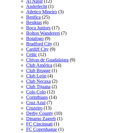
Al Nassr
(12)
Anderlecht
(1)
Atletico Mineiro
(3)
Benfica
(25)
Besiktas
(6)
Boca Juniors
(17)
Bolton Wanderers
(7)
Botafogo
(9)
Bradford City
(1)
Cardiff City
(9)
Celtic
(12)
Chivas de Guadalajara
(9)
Club América
(14)
Club Brugge
(1)
Club León
(4)
Club Necaxa
(2)
Club Tijuana
(2)
Colo Colo
(12)
Corinthians
(14)
Cruz Azul
(7)
Cruzeiro
(13)
Derby County
(10)
Dinamo Zagreb
(1)
FC Cincinnati
(1)
FC Copenhague
(1)