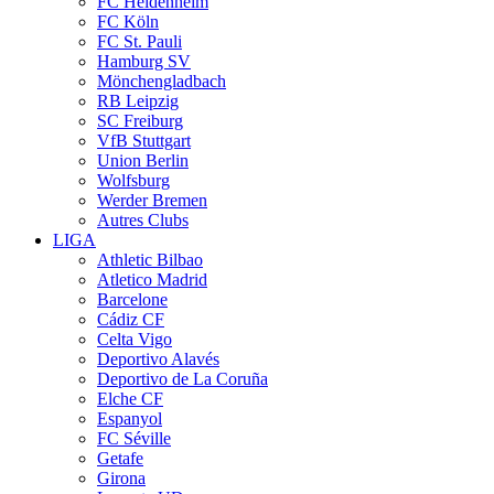
FC Heidenheim
FC Köln
FC St. Pauli
Hamburg SV
Mönchengladbach
RB Leipzig
SC Freiburg
VfB Stuttgart
Union Berlin
Wolfsburg
Werder Bremen
Autres Clubs
LIGA
Athletic Bilbao
Atletico Madrid
Barcelone
Cádiz CF
Celta Vigo
Deportivo Alavés
Deportivo de La Coruña
Elche CF
Espanyol
FC Séville
Getafe
Girona