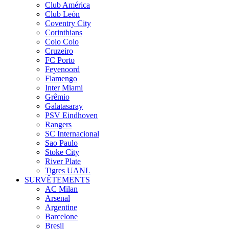
Club América
Club León
Coventry City
Corinthians
Colo Colo
Cruzeiro
FC Porto
Feyenoord
Flamengo
Inter Miami
Grêmio
Galatasaray
PSV Eindhoven
Rangers
SC Internacional
Sao Paulo
Stoke City
River Plate
Tigres UANL
SURVÊTEMENTS
AC Milan
Arsenal
Argentine
Barcelone
Bresil