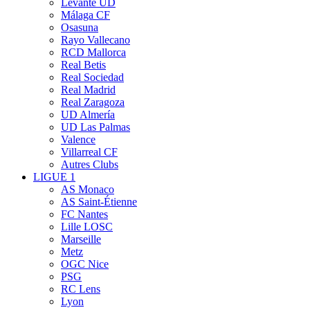
Levante UD
Málaga CF
Osasuna
Rayo Vallecano
RCD Mallorca
Real Betis
Real Sociedad
Real Madrid
Real Zaragoza
UD Almería
UD Las Palmas
Valence
Villarreal CF
Autres Clubs
LIGUE 1
AS Monaco
AS Saint-Étienne
FC Nantes
Lille LOSC
Marseille
Metz
OGC Nice
PSG
RC Lens
Lyon