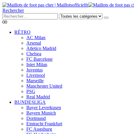
Rechercher
0
0
RÉTRO
AC Milan
Arsenal
Atletico Madrid
Chelsea
FC Barcelone
Inter Milan
Juventus
Liverpool
Marseille
Manchester United
PSG
Real Madrid
BUNDESLIGA
Bayer Leverkusen
Bayern Munich
Dortmund
Eintracht Frankfurt
FC Augsburg