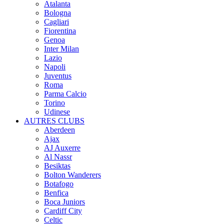
Atalanta
Bologna
Cagliari
Fiorentina
Genoa
Inter Milan
Lazio
Napoli
Juventus
Roma
Parma Calcio
Torino
Udinese
AUTRES CLUBS
Aberdeen
Ajax
AJ Auxerre
Al Nassr
Besiktas
Bolton Wanderers
Botafogo
Benfica
Boca Juniors
Cardiff City
Celtic