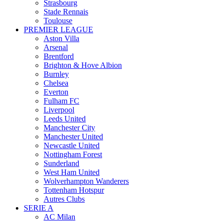
Strasbourg
Stade Rennais
Toulouse
PREMIER LEAGUE
Aston Villa
Arsenal
Brentford
Brighton & Hove Albion
Burnley
Chelsea
Everton
Fulham FC
Liverpool
Leeds United
Manchester City
Manchester United
Newcastle United
Nottingham Forest
Sunderland
West Ham United
Wolverhampton Wanderers
Tottenham Hotspur
Autres Clubs
SERIE A
AC Milan