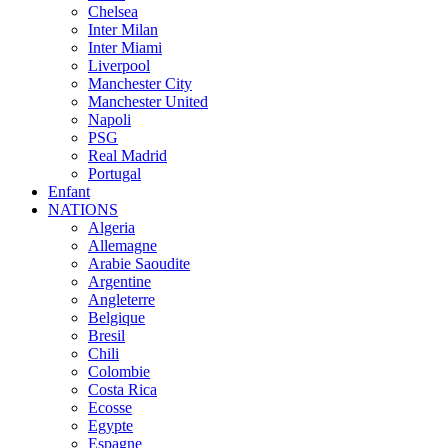
Chelsea
Inter Milan
Inter Miami
Liverpool
Manchester City
Manchester United
Napoli
PSG
Real Madrid
Portugal
Enfant
NATIONS
Algeria
Allemagne
Arabie Saoudite
Argentine
Angleterre
Belgique
Bresil
Chili
Colombie
Costa Rica
Ecosse
Egypte
Espagne