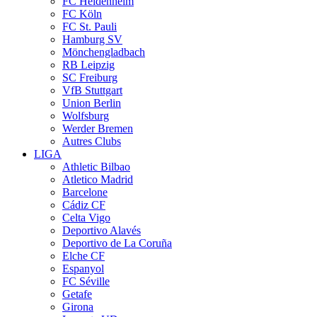
FC Heidenheim
FC Köln
FC St. Pauli
Hamburg SV
Mönchengladbach
RB Leipzig
SC Freiburg
VfB Stuttgart
Union Berlin
Wolfsburg
Werder Bremen
Autres Clubs
LIGA
Athletic Bilbao
Atletico Madrid
Barcelone
Cádiz CF
Celta Vigo
Deportivo Alavés
Deportivo de La Coruña
Elche CF
Espanyol
FC Séville
Getafe
Girona