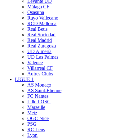
Levante UD
Málaga CF
Osasuna
Rayo Vallecano
RCD Mallorca
Real Betis
Real Sociedad
Real Madrid
Real Zaragoza
UD Almería
UD Las Palmas
Valence
Villarreal CF
Autres Clubs
LIGUE 1
AS Monaco
AS Saint-Étienne
FC Nantes
Lille LOSC
Marseille
Metz
OGC Nice
PSG
RC Lens
Lyon