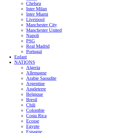
Chelsea
Inter Milan
Inter Miami
Liverpool
Manchester City
Manchester United
Napoli
PSG
Real Madrid
Portugal
Enfant
NATIONS
Algeria
Allemagne
Arabie Saoudite
Argentine
Angleterre
Belgique
Bresil
Chili
Colombie
Costa Rica
Ecosse
Egypte
Espagne