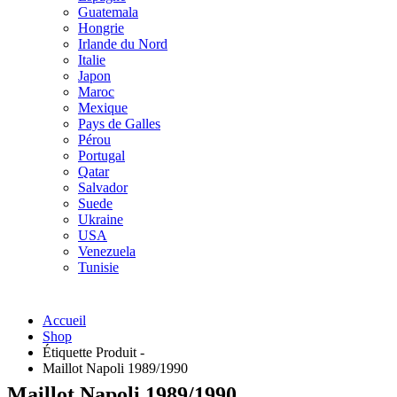
Guatemala
Hongrie
Irlande du Nord
Italie
Japon
Maroc
Mexique
Pays de Galles
Pérou
Portugal
Qatar
Salvador
Suede
Ukraine
USA
Venezuela
Tunisie
Accueil
Shop
Étiquette Produit -
Maillot Napoli 1989/1990
Maillot Napoli 1989/1990