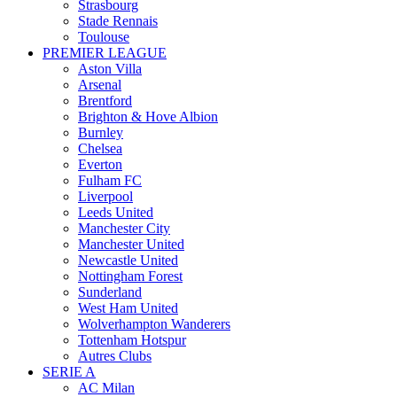
Strasbourg
Stade Rennais
Toulouse
PREMIER LEAGUE
Aston Villa
Arsenal
Brentford
Brighton & Hove Albion
Burnley
Chelsea
Everton
Fulham FC
Liverpool
Leeds United
Manchester City
Manchester United
Newcastle United
Nottingham Forest
Sunderland
West Ham United
Wolverhampton Wanderers
Tottenham Hotspur
Autres Clubs
SERIE A
AC Milan