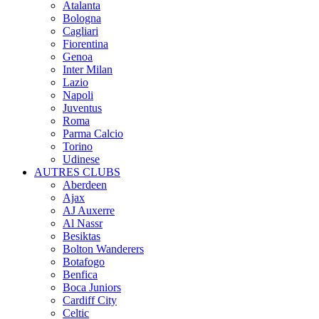
Atalanta
Bologna
Cagliari
Fiorentina
Genoa
Inter Milan
Lazio
Napoli
Juventus
Roma
Parma Calcio
Torino
Udinese
AUTRES CLUBS
Aberdeen
Ajax
AJ Auxerre
Al Nassr
Besiktas
Bolton Wanderers
Botafogo
Benfica
Boca Juniors
Cardiff City
Celtic