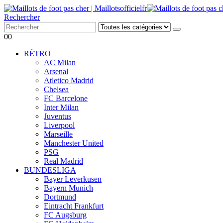
Rechercher
0
0
RÉTRO
AC Milan
Arsenal
Atletico Madrid
Chelsea
FC Barcelone
Inter Milan
Juventus
Liverpool
Marseille
Manchester United
PSG
Real Madrid
BUNDESLIGA
Bayer Leverkusen
Bayern Munich
Dortmund
Eintracht Frankfurt
FC Augsburg