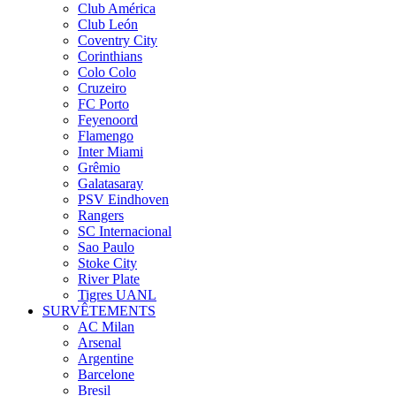
Club América
Club León
Coventry City
Corinthians
Colo Colo
Cruzeiro
FC Porto
Feyenoord
Flamengo
Inter Miami
Grêmio
Galatasaray
PSV Eindhoven
Rangers
SC Internacional
Sao Paulo
Stoke City
River Plate
Tigres UANL
SURVÊTEMENTS
AC Milan
Arsenal
Argentine
Barcelone
Bresil