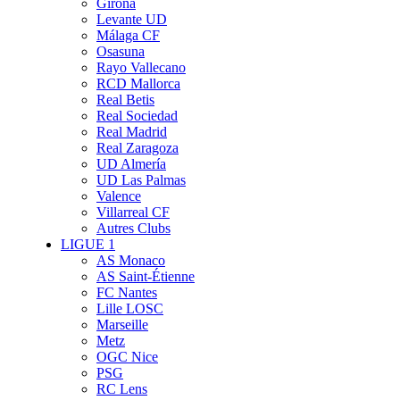
Girona
Levante UD
Málaga CF
Osasuna
Rayo Vallecano
RCD Mallorca
Real Betis
Real Sociedad
Real Madrid
Real Zaragoza
UD Almería
UD Las Palmas
Valence
Villarreal CF
Autres Clubs
LIGUE 1
AS Monaco
AS Saint-Étienne
FC Nantes
Lille LOSC
Marseille
Metz
OGC Nice
PSG
RC Lens