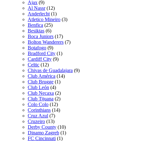
Ajax
(9)
Al Nassr
(12)
Anderlecht
(1)
Atletico Mineiro
(3)
Benfica
(25)
Besiktas
(6)
Boca Juniors
(17)
Bolton Wanderers
(7)
Botafogo
(9)
Bradford City
(1)
Cardiff City
(9)
Celtic
(12)
Chivas de Guadalajara
(9)
Club América
(14)
Club Brugge
(1)
Club León
(4)
Club Necaxa
(2)
Club Tijuana
(2)
Colo Colo
(12)
Corinthians
(14)
Cruz Azul
(7)
Cruzeiro
(13)
Derby County
(10)
Dinamo Zagreb
(1)
FC Cincinnati
(1)