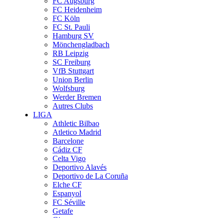
FC Augsburg
FC Heidenheim
FC Köln
FC St. Pauli
Hamburg SV
Mönchengladbach
RB Leipzig
SC Freiburg
VfB Stuttgart
Union Berlin
Wolfsburg
Werder Bremen
Autres Clubs
LIGA
Athletic Bilbao
Atletico Madrid
Barcelone
Cádiz CF
Celta Vigo
Deportivo Alavés
Deportivo de La Coruña
Elche CF
Espanyol
FC Séville
Getafe