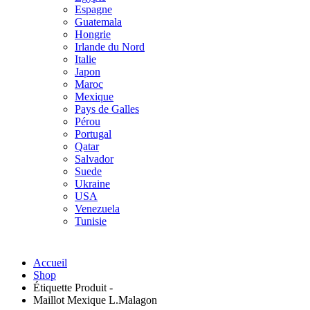
Espagne
Guatemala
Hongrie
Irlande du Nord
Italie
Japon
Maroc
Mexique
Pays de Galles
Pérou
Portugal
Qatar
Salvador
Suede
Ukraine
USA
Venezuela
Tunisie
Accueil
Shop
Étiquette Produit -
Maillot Mexique L.Malagon