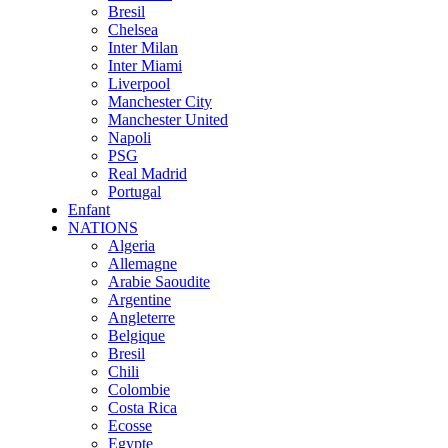
Bresil
Chelsea
Inter Milan
Inter Miami
Liverpool
Manchester City
Manchester United
Napoli
PSG
Real Madrid
Portugal
Enfant
NATIONS
Algeria
Allemagne
Arabie Saoudite
Argentine
Angleterre
Belgique
Bresil
Chili
Colombie
Costa Rica
Ecosse
Egypte