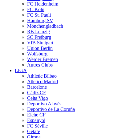
FC Heidenheim
FC Köln
FC St. Pauli
Hamburg SV
Mönchengladbach
RB Leipzig
SC Freiburg
VfB Stuttgart
Union Berlin
Wolfsburg
Werder Bremen
Autres Clubs
LIGA
Athletic Bilbao
Atletico Madrid
Barcelone
Cádiz CF
Celta Vigo
Deportivo Alavés
Deportivo de La Coruña
Elche CF
Espanyol
FC Séville
Getafe
Girona