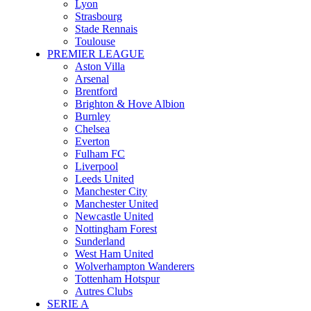
Lyon
Strasbourg
Stade Rennais
Toulouse
PREMIER LEAGUE
Aston Villa
Arsenal
Brentford
Brighton & Hove Albion
Burnley
Chelsea
Everton
Fulham FC
Liverpool
Leeds United
Manchester City
Manchester United
Newcastle United
Nottingham Forest
Sunderland
West Ham United
Wolverhampton Wanderers
Tottenham Hotspur
Autres Clubs
SERIE A