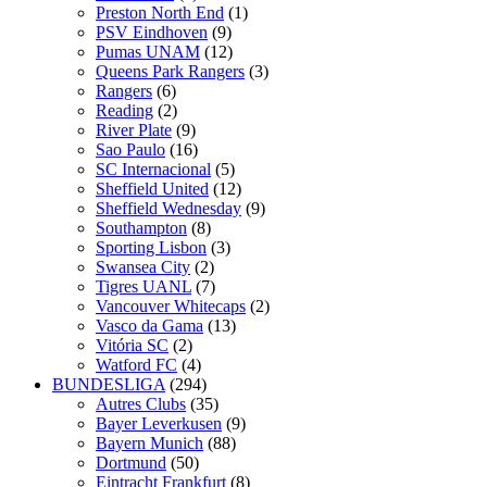
Preston North End
(1)
PSV Eindhoven
(9)
Pumas UNAM
(12)
Queens Park Rangers
(3)
Rangers
(6)
Reading
(2)
River Plate
(9)
Sao Paulo
(16)
SC Internacional
(5)
Sheffield United
(12)
Sheffield Wednesday
(9)
Southampton
(8)
Sporting Lisbon
(3)
Swansea City
(2)
Tigres UANL
(7)
Vancouver Whitecaps
(2)
Vasco da Gama
(13)
Vitória SC
(2)
Watford FC
(4)
BUNDESLIGA
(294)
Autres Clubs
(35)
Bayer Leverkusen
(9)
Bayern Munich
(88)
Dortmund
(50)
Eintracht Frankfurt
(8)