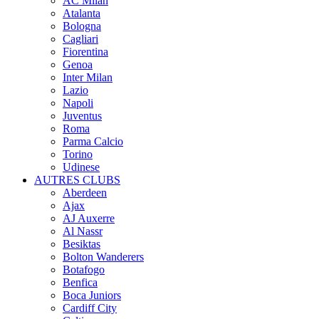
AC Milan
Atalanta
Bologna
Cagliari
Fiorentina
Genoa
Inter Milan
Lazio
Napoli
Juventus
Roma
Parma Calcio
Torino
Udinese
AUTRES CLUBS
Aberdeen
Ajax
AJ Auxerre
Al Nassr
Besiktas
Bolton Wanderers
Botafogo
Benfica
Boca Juniors
Cardiff City