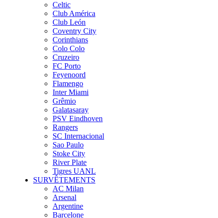
Celtic
Club América
Club León
Coventry City
Corinthians
Colo Colo
Cruzeiro
FC Porto
Feyenoord
Flamengo
Inter Miami
Grêmio
Galatasaray
PSV Eindhoven
Rangers
SC Internacional
Sao Paulo
Stoke City
River Plate
Tigres UANL
SURVÊTEMENTS
AC Milan
Arsenal
Argentine
Barcelone