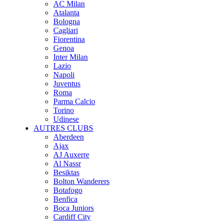
AC Milan
Atalanta
Bologna
Cagliari
Fiorentina
Genoa
Inter Milan
Lazio
Napoli
Juventus
Roma
Parma Calcio
Torino
Udinese
AUTRES CLUBS
Aberdeen
Ajax
AJ Auxerre
Al Nassr
Besiktas
Bolton Wanderers
Botafogo
Benfica
Boca Juniors
Cardiff City