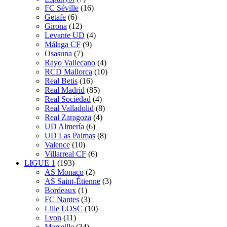
FC Séville
(16)
Getafe
(6)
Girona
(12)
Levante UD
(4)
Málaga CF
(9)
Osasuna
(7)
Rayo Vallecano
(4)
RCD Mallorca
(10)
Real Betis
(16)
Real Madrid
(85)
Real Sociedad
(4)
Real Valladolid
(8)
Real Zaragoza
(4)
UD Almería
(6)
UD Las Palmas
(8)
Valence
(10)
Villarreal CF
(6)
LIGUE 1
(193)
AS Monaco
(2)
AS Saint-Étienne
(3)
Bordeaux
(1)
FC Nantes
(3)
Lille LOSC
(10)
Lyon
(11)
Marseille
(34)