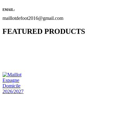
EMAIL:
maillotdefoot2016@gmail.com
FEATURED PRODUCTS
Maillot Bresil Domicile 2026/2027
€
48.00
Le prix initial était : €48.00.
€
25.90
Le prix
actuel est : €25.90.
Maillot Espagne Domicile 2026/2027
€
48.00
Le prix initial était : €48.00.
€
25.90
Le prix
actuel est : €25.90.
Maillot France Domicile 2026/2027