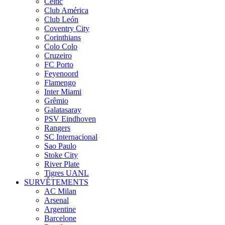
Celtic
Club América
Club León
Coventry City
Corinthians
Colo Colo
Cruzeiro
FC Porto
Feyenoord
Flamengo
Inter Miami
Grêmio
Galatasaray
PSV Eindhoven
Rangers
SC Internacional
Sao Paulo
Stoke City
River Plate
Tigres UANL
SURVÊTEMENTS
AC Milan
Arsenal
Argentine
Barcelone