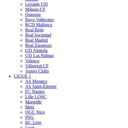
Levante UD
Málaga CF
Osasuna
Rayo Vallecano
RCD Mallorca
Real Betis
Real Sociedad
Real Madrid
Real Zaragoza
UD Almería
UD Las Palmas
Valence
Villarreal CF
Autres Clubs
LIGUE 1
AS Monaco
AS Saint-Étienne
FC Nantes
Lille LOSC
Marseille
Metz
OGC Nice
PSG
RC Lens
Lyon