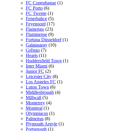
FC Copenhague
(1)
FC Porto
(6)
FC Twente
(1)
Fenerbahce
(5)
Feyenoord
(17)
Flamengo
(23)
Fluminense
(9)
Fortuna Düsseldorf
(1)
Galatasaray
(10)
Grêmio
(7)
Hearts
(11)
Huddersfield Town
(1)
Inter Miami
(6)
Junior FC
(2)
Leicester City
(8)
Los Angeles FC
(1)
Luton Town
(6)
Middlesbrough
(4)
Millwall
(5)
Monterrey
(4)
Montreal
(1)
Olympiacos
(1)
Palmeiras
(8)
Plymouth Argyle
(1)
Portsmouth
(1)