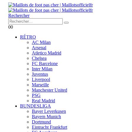
Rechercher
0
0
RÉTRO
AC Milan
Arsenal
Atletico Madrid
Chelsea
FC Barcelone
Inter Milan
Juventus
Liverpool
Marseille
Manchester United
PSG
Real Madrid
BUNDESLIGA
Bayer Leverkusen
Bayern Munich
Dortmund
Eintracht Frankfurt