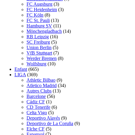
FC Augsburg
(3)
FC Heidenheim
(3)
FC Köln
(8)
FC St. Pauli
(13)
Hamburg SV
(11)
Mönchengladbach
(14)
RB Leipzig
(16)
SC Freiburg
(5)
Union Berlin
(5)
VfB Stuttgart
(7)
Werder Bremen
(8)
Wolfsburg
(10)
Enfant
(665)
LIGA
(369)
Athletic Bilbao
(9)
Atletico Madrid
(34)
Autres Clubs
(13)
Barcelone
(56)
Cádiz CF
(1)
CD Tenerife
(6)
Celta Vigo
(5)
Deportivo Alavés
(9)
Deportivo de La Coruña
(9)
Elche CF
(5)
Espanyol
(7)