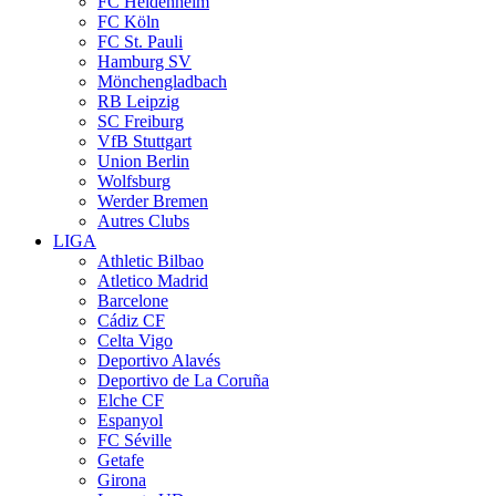
FC Heidenheim
FC Köln
FC St. Pauli
Hamburg SV
Mönchengladbach
RB Leipzig
SC Freiburg
VfB Stuttgart
Union Berlin
Wolfsburg
Werder Bremen
Autres Clubs
LIGA
Athletic Bilbao
Atletico Madrid
Barcelone
Cádiz CF
Celta Vigo
Deportivo Alavés
Deportivo de La Coruña
Elche CF
Espanyol
FC Séville
Getafe
Girona