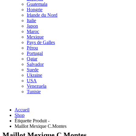
Guatemala
Hongrie
Irlande du Nord
Italie
Japon
Maroc
Mexique
Pays de Galles
Pérou
Portugal
Qatar
Salvador
Suede
Ukraine
USA
Venezuela
Tunisie
Accueil
Shop
Étiquette Produit -
Maillot Mexique C.Montes
Maillot Mexique C.Montes