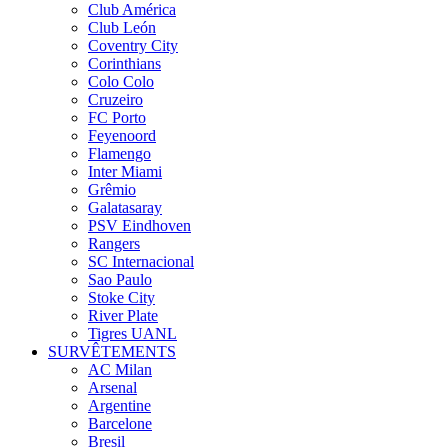
Club América
Club León
Coventry City
Corinthians
Colo Colo
Cruzeiro
FC Porto
Feyenoord
Flamengo
Inter Miami
Grêmio
Galatasaray
PSV Eindhoven
Rangers
SC Internacional
Sao Paulo
Stoke City
River Plate
Tigres UANL
SURVÊTEMENTS
AC Milan
Arsenal
Argentine
Barcelone
Bresil