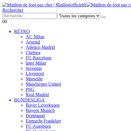
Rechercher
0
0
RÉTRO
AC Milan
Arsenal
Atletico Madrid
Chelsea
FC Barcelone
Inter Milan
Juventus
Liverpool
Marseille
Manchester United
PSG
Real Madrid
BUNDESLIGA
Bayer Leverkusen
Bayern Munich
Dortmund
Eintracht Frankfurt
FC Augsburg