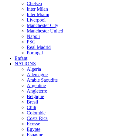
Chelsea
Inter Milan
Inter Miami
Liverpool
Manchester City
Manchester United
Napoli
PSG
Real Madrid
Portugal
Enfant
NATIONS
Algeria
Allemagne
Arabie Saoudite
Argentine
Angleterre
Belgique
Bresil
Chili
Colombie
Costa Rica
Ecosse
Egypte
Espagne