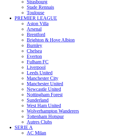
Strasbourg
Stade Rennais
Toulouse
PREMIER LEAGUE
Aston Villa
Arsenal
Brentford
Brighton & Hove Albion
Burnley
Chelsea
Everton
Fulham FC
Liverpool
Leeds United
Manchester City
Manchester United
Newcastle United
Nottingham Forest
Sunderland
West Ham United
Wolverhampton Wanderers
Tottenham Hotspur
Autres Clubs
SERIE A
AC Milan