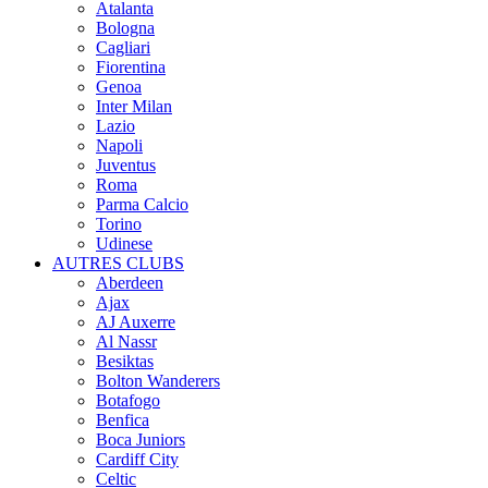
Atalanta
Bologna
Cagliari
Fiorentina
Genoa
Inter Milan
Lazio
Napoli
Juventus
Roma
Parma Calcio
Torino
Udinese
AUTRES CLUBS
Aberdeen
Ajax
AJ Auxerre
Al Nassr
Besiktas
Bolton Wanderers
Botafogo
Benfica
Boca Juniors
Cardiff City
Celtic