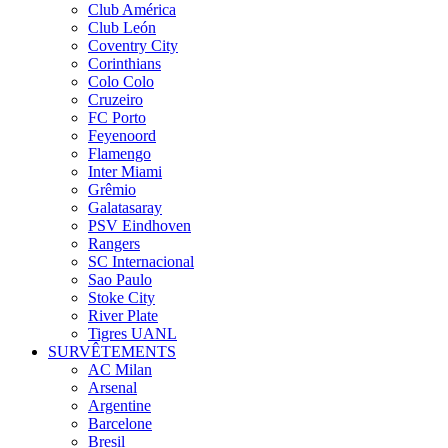
Club América
Club León
Coventry City
Corinthians
Colo Colo
Cruzeiro
FC Porto
Feyenoord
Flamengo
Inter Miami
Grêmio
Galatasaray
PSV Eindhoven
Rangers
SC Internacional
Sao Paulo
Stoke City
River Plate
Tigres UANL
SURVÊTEMENTS
AC Milan
Arsenal
Argentine
Barcelone
Bresil