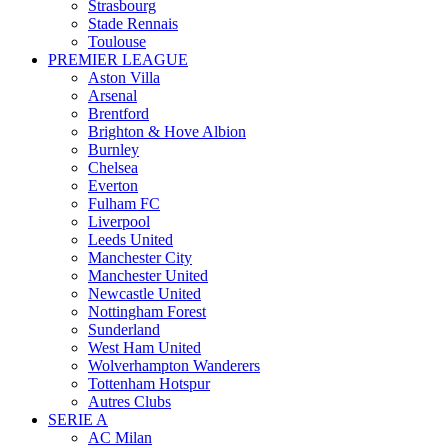
Strasbourg
Stade Rennais
Toulouse
PREMIER LEAGUE
Aston Villa
Arsenal
Brentford
Brighton & Hove Albion
Burnley
Chelsea
Everton
Fulham FC
Liverpool
Leeds United
Manchester City
Manchester United
Newcastle United
Nottingham Forest
Sunderland
West Ham United
Wolverhampton Wanderers
Tottenham Hotspur
Autres Clubs
SERIE A
AC Milan