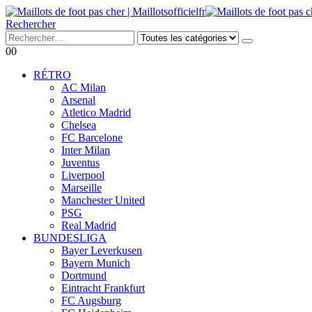
Rechercher
0
0
RÉTRO
AC Milan
Arsenal
Atletico Madrid
Chelsea
FC Barcelone
Inter Milan
Juventus
Liverpool
Marseille
Manchester United
PSG
Real Madrid
BUNDESLIGA
Bayer Leverkusen
Bayern Munich
Dortmund
Eintracht Frankfurt
FC Augsburg