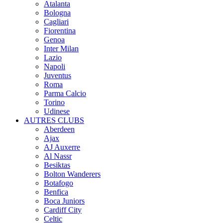
Atalanta
Bologna
Cagliari
Fiorentina
Genoa
Inter Milan
Lazio
Napoli
Juventus
Roma
Parma Calcio
Torino
Udinese
AUTRES CLUBS
Aberdeen
Ajax
AJ Auxerre
Al Nassr
Besiktas
Bolton Wanderers
Botafogo
Benfica
Boca Juniors
Cardiff City
Celtic