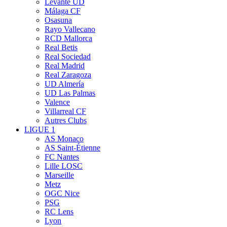
Levante UD
Málaga CF
Osasuna
Rayo Vallecano
RCD Mallorca
Real Betis
Real Sociedad
Real Madrid
Real Zaragoza
UD Almería
UD Las Palmas
Valence
Villarreal CF
Autres Clubs
LIGUE 1
AS Monaco
AS Saint-Étienne
FC Nantes
Lille LOSC
Marseille
Metz
OGC Nice
PSG
RC Lens
Lyon