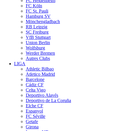
FC Heidenheim
FC Köln
FC St. Pauli
Hamburg SV
Mönchengladbach
RB Leipzig
SC Freiburg
VfB Stuttgart
Union Berlin
Wolfsburg
Werder Bremen
Autres Clubs
LIGA
Athletic Bilbao
Atletico Madrid
Barcelone
Cádiz CF
Celta Vigo
Deportivo Alavés
Deportivo de La Coruña
Elche CF
Espanyol
FC Séville
Getafe
Girona