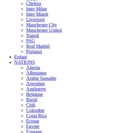
Chelsea
Inter Milan
Inter Miami
Liverpool
Manchester City
Manchester United
Napoli
PSG
Real Madrid
Portugal
Enfant
NATIONS
Algeria
Allemagne
Arabie Saoudite
Argentine
Angleterre
Belgique
Bresil
Chili
Colombie
Costa Rica
Ecosse
Egypte
Espagne