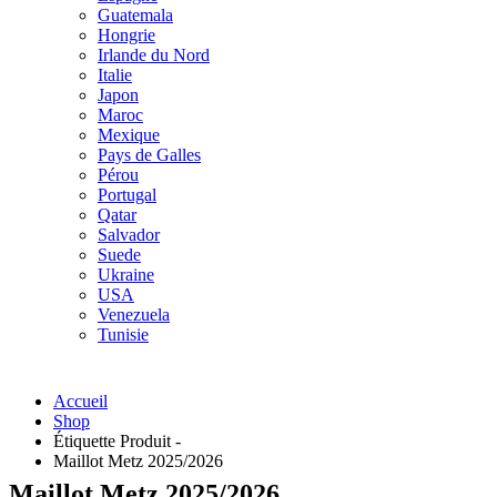
Guatemala
Hongrie
Irlande du Nord
Italie
Japon
Maroc
Mexique
Pays de Galles
Pérou
Portugal
Qatar
Salvador
Suede
Ukraine
USA
Venezuela
Tunisie
Accueil
Shop
Étiquette Produit -
Maillot Metz 2025/2026
Maillot Metz 2025/2026