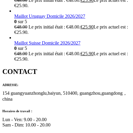
€
48.00
Le prix initial était : €48.00.
€
25.90
Le prix actuel est :
€25.90.
Maillot Uruguay Domicile 2026/2027
0
sur 5
€
48.00
Le prix initial était : €48.00.
€
25.90
Le prix actuel est :
€25.90.
Maillot Suisse Domicile 2026/2027
0
sur 5
€
48.00
Le prix initial était : €48.00.
€
25.90
Le prix actuel est :
€25.90.
CONTACT
ADRESSE:
154 guangyuanzhonglu,baiyun, 510400, guangzhou,guangdong，
china
Horaires de travail：
Lun - Ven: 9.00 - 20.00
Sam - Dim: 10.00 - 20.00