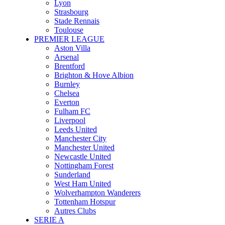
Lyon
Strasbourg
Stade Rennais
Toulouse
PREMIER LEAGUE
Aston Villa
Arsenal
Brentford
Brighton & Hove Albion
Burnley
Chelsea
Everton
Fulham FC
Liverpool
Leeds United
Manchester City
Manchester United
Newcastle United
Nottingham Forest
Sunderland
West Ham United
Wolverhampton Wanderers
Tottenham Hotspur
Autres Clubs
SERIE A