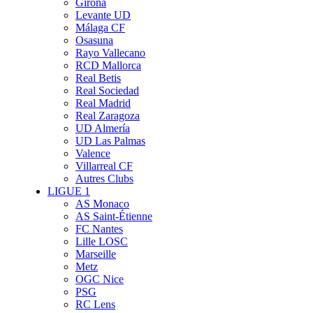
Girona
Levante UD
Málaga CF
Osasuna
Rayo Vallecano
RCD Mallorca
Real Betis
Real Sociedad
Real Madrid
Real Zaragoza
UD Almería
UD Las Palmas
Valence
Villarreal CF
Autres Clubs
LIGUE 1
AS Monaco
AS Saint-Étienne
FC Nantes
Lille LOSC
Marseille
Metz
OGC Nice
PSG
RC Lens