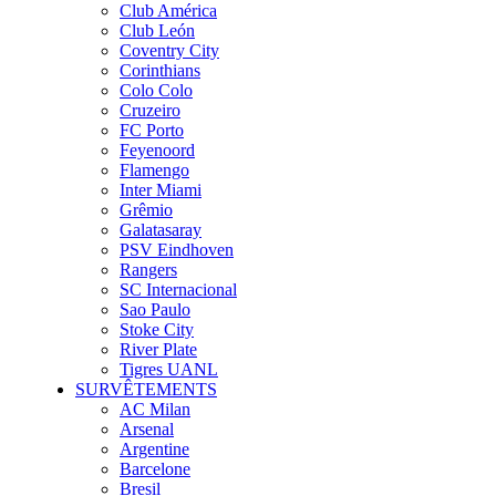
Club América
Club León
Coventry City
Corinthians
Colo Colo
Cruzeiro
FC Porto
Feyenoord
Flamengo
Inter Miami
Grêmio
Galatasaray
PSV Eindhoven
Rangers
SC Internacional
Sao Paulo
Stoke City
River Plate
Tigres UANL
SURVÊTEMENTS
AC Milan
Arsenal
Argentine
Barcelone
Bresil