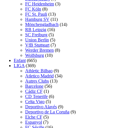
FC Heidenheim
(3)
FC Köln
(8)
FC St. Pauli
(13)
Hamburg SV
(11)
Mönchengladbach
(14)
RB Leipzig
(16)
SC Freiburg
(5)
Union Berlin
(5)
VfB Stuttgart
(7)
Werder Bremen
(8)
Wolfsburg
(10)
Enfant
(665)
LIGA
(369)
Athletic Bilbao
(9)
Atletico Madrid
(34)
Autres Clubs
(13)
Barcelone
(56)
Cádiz CF
(1)
CD Tenerife
(6)
Celta Vigo
(5)
Deportivo Alavés
(9)
Deportivo de La Coruña
(9)
Elche CF
(5)
Espanyol
(7)
FC Séville
(16)