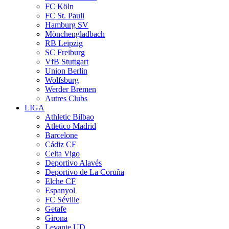
FC Köln
FC St. Pauli
Hamburg SV
Mönchengladbach
RB Leipzig
SC Freiburg
VfB Stuttgart
Union Berlin
Wolfsburg
Werder Bremen
Autres Clubs
LIGA
Athletic Bilbao
Atletico Madrid
Barcelone
Cádiz CF
Celta Vigo
Deportivo Alavés
Deportivo de La Coruña
Elche CF
Espanyol
FC Séville
Getafe
Girona
Levante UD