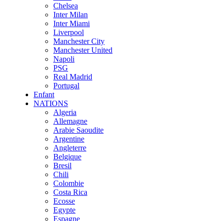
Chelsea
Inter Milan
Inter Miami
Liverpool
Manchester City
Manchester United
Napoli
PSG
Real Madrid
Portugal
Enfant
NATIONS
Algeria
Allemagne
Arabie Saoudite
Argentine
Angleterre
Belgique
Bresil
Chili
Colombie
Costa Rica
Ecosse
Egypte
Espagne