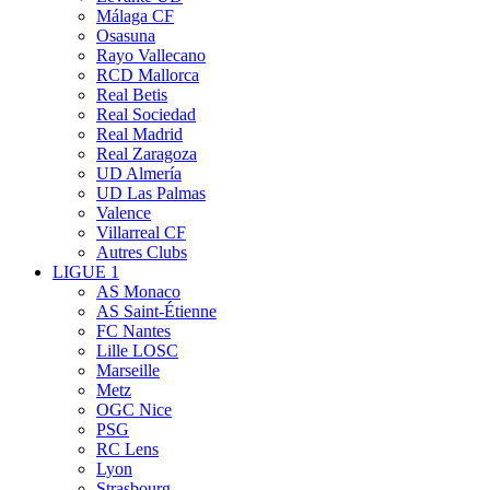
Málaga CF
Osasuna
Rayo Vallecano
RCD Mallorca
Real Betis
Real Sociedad
Real Madrid
Real Zaragoza
UD Almería
UD Las Palmas
Valence
Villarreal CF
Autres Clubs
LIGUE 1
AS Monaco
AS Saint-Étienne
FC Nantes
Lille LOSC
Marseille
Metz
OGC Nice
PSG
RC Lens
Lyon
Strasbourg