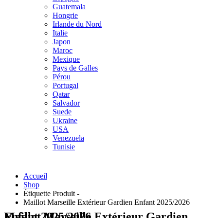
Guatemala
Hongrie
Irlande du Nord
Italie
Japon
Maroc
Mexique
Pays de Galles
Pérou
Portugal
Qatar
Salvador
Suede
Ukraine
USA
Venezuela
Tunisie
Accueil
Shop
Étiquette Produit -
Maillot Marseille Extérieur Gardien Enfant 2025/2026
Maillot Marseille Extérieur Gardien Enfant 2025/2026