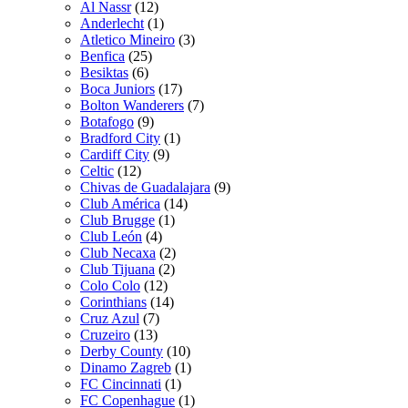
Al Nassr
(12)
Anderlecht
(1)
Atletico Mineiro
(3)
Benfica
(25)
Besiktas
(6)
Boca Juniors
(17)
Bolton Wanderers
(7)
Botafogo
(9)
Bradford City
(1)
Cardiff City
(9)
Celtic
(12)
Chivas de Guadalajara
(9)
Club América
(14)
Club Brugge
(1)
Club León
(4)
Club Necaxa
(2)
Club Tijuana
(2)
Colo Colo
(12)
Corinthians
(14)
Cruz Azul
(7)
Cruzeiro
(13)
Derby County
(10)
Dinamo Zagreb
(1)
FC Cincinnati
(1)
FC Copenhague
(1)