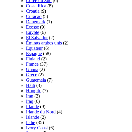
Corée du Sud
(6)
Costa Rica
(8)
Croatia
(9)
Curaçao
(5)
Danemark
(1)
Ecosse
(9)
Egypte
(6)
El Salvador
(2)
Émirats arabes unis
(2)
Equateur
(6)
Espagne
(58)
Finland
(2)
France
(37)
Ghana
(2)
Gréce
(2)
Guatemala
(7)
Haiti
(3)
Hongrie
(7)
Iran
(2)
Iraq
(6)
Irlande
(9)
Irlande du Nord
(4)
Islande
(2)
Italie
(35)
Ivory Coast
(6)