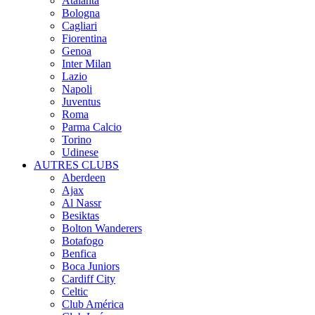
Atalanta
Bologna
Cagliari
Fiorentina
Genoa
Inter Milan
Lazio
Napoli
Juventus
Roma
Parma Calcio
Torino
Udinese
AUTRES CLUBS
Aberdeen
Ajax
Al Nassr
Besiktas
Bolton Wanderers
Botafogo
Benfica
Boca Juniors
Cardiff City
Celtic
Club América