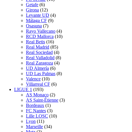
Getafe
(6)
Girona
(12)
Levante UD
(4)
Málaga CF
(9)
Osasuna
(7)
Rayo Vallecano
(4)
RCD Mallorca
(10)
Real Betis
(16)
Real Madrid
(85)
Real Sociedad
(4)
Real Valladolid
(8)
Real Zaragoza
(4)
UD Almería
(6)
UD Las Palmas
(8)
Valence
(10)
Villarreal CF
(6)
LIGUE 1
(193)
AS Monaco
(2)
AS Saint-Étienne
(3)
Bordeaux
(1)
FC Nantes
(3)
Lille LOSC
(10)
Lyon
(11)
Marseille
(34)
Metz
(2)