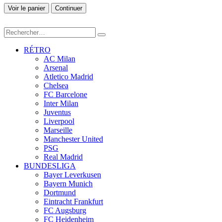
Voir le panier
Continuer
RÉTRO
AC Milan
Arsenal
Atletico Madrid
Chelsea
FC Barcelone
Inter Milan
Juventus
Liverpool
Marseille
Manchester United
PSG
Real Madrid
BUNDESLIGA
Bayer Leverkusen
Bayern Munich
Dortmund
Eintracht Frankfurt
FC Augsburg
FC Heidenheim