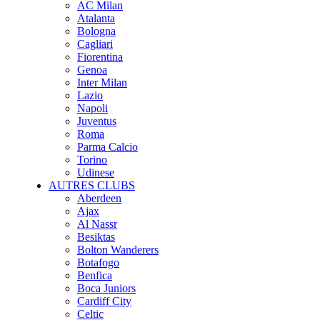
AC Milan
Atalanta
Bologna
Cagliari
Fiorentina
Genoa
Inter Milan
Lazio
Napoli
Juventus
Roma
Parma Calcio
Torino
Udinese
AUTRES CLUBS
Aberdeen
Ajax
Al Nassr
Besiktas
Bolton Wanderers
Botafogo
Benfica
Boca Juniors
Cardiff City
Celtic