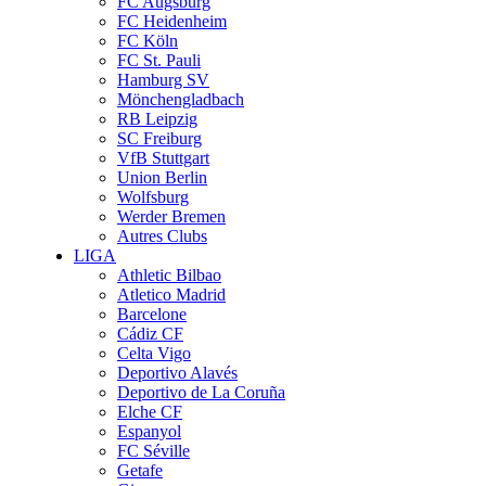
FC Augsburg
FC Heidenheim
FC Köln
FC St. Pauli
Hamburg SV
Mönchengladbach
RB Leipzig
SC Freiburg
VfB Stuttgart
Union Berlin
Wolfsburg
Werder Bremen
Autres Clubs
LIGA
Athletic Bilbao
Atletico Madrid
Barcelone
Cádiz CF
Celta Vigo
Deportivo Alavés
Deportivo de La Coruña
Elche CF
Espanyol
FC Séville
Getafe