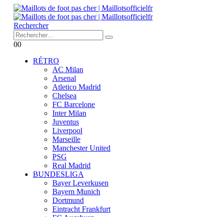
Rechercher
0
0
RÉTRO
AC Milan
Arsenal
Atletico Madrid
Chelsea
FC Barcelone
Inter Milan
Juventus
Liverpool
Marseille
Manchester United
PSG
Real Madrid
BUNDESLIGA
Bayer Leverkusen
Bayern Munich
Dortmund
Eintracht Frankfurt