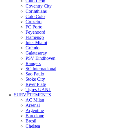
Club León
Coventry City
Corinthians
Colo Colo
Cruzeiro
FC Porto
Feyenoord
Flamengo
Inter Miami
Grêmio
Galatasaray
PSV Eindhoven
Rangers
SC Internacional
Sao Paulo
Stoke City
River Plate
Tigres UANL
SURVÊTEMENTS
AC Milan
Arsenal
Argentine
Barcelone
Bresil
Chelsea