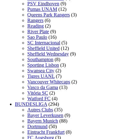
PSV Eindhoven
(9)
Pumas UNAM
(12)
Queens Park Rangers
(3)
Rangers
(6)
Reading
(2)
River Plate
(9)
Sao Paulo
(16)
SC Internacional
(5)
Sheffield United
(12)
Sheffield Wednesday
(9)
Southampton
(8)
Sporting Lisbon
(3)
Swansea City
(2)
Tigres UANL
(7)
Vancouver Whitecaps
(2)
Vasco da Gama
(13)
Vitória SC
(2)
Watford FC
(4)
BUNDESLIGA
(294)
Autres Clubs
(35)
Bayer Leverkusen
(9)
Bayern Munich
(88)
Dortmund
(50)
Eintracht Frankfurt
(8)
FC Augsburg
(3)