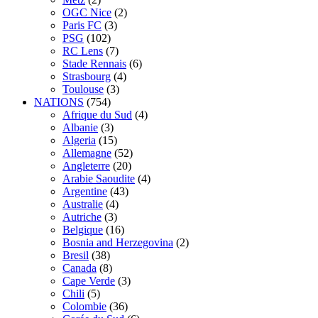
OGC Nice
(2)
Paris FC
(3)
PSG
(102)
RC Lens
(7)
Stade Rennais
(6)
Strasbourg
(4)
Toulouse
(3)
NATIONS
(754)
Afrique du Sud
(4)
Albanie
(3)
Algeria
(15)
Allemagne
(52)
Angleterre
(20)
Arabie Saoudite
(4)
Argentine
(43)
Australie
(4)
Autriche
(3)
Belgique
(16)
Bosnia and Herzegovina
(2)
Bresil
(38)
Canada
(8)
Cape Verde
(3)
Chili
(5)
Colombie
(36)