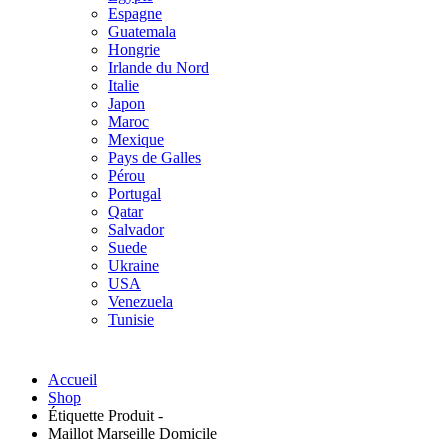
Espagne
Guatemala
Hongrie
Irlande du Nord
Italie
Japon
Maroc
Mexique
Pays de Galles
Pérou
Portugal
Qatar
Salvador
Suede
Ukraine
USA
Venezuela
Tunisie
Accueil
Shop
Étiquette Produit -
Maillot Marseille Domicile