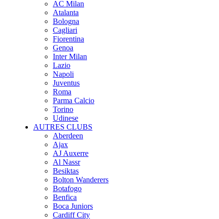
AC Milan
Atalanta
Bologna
Cagliari
Fiorentina
Genoa
Inter Milan
Lazio
Napoli
Juventus
Roma
Parma Calcio
Torino
Udinese
AUTRES CLUBS
Aberdeen
Ajax
AJ Auxerre
Al Nassr
Besiktas
Bolton Wanderers
Botafogo
Benfica
Boca Juniors
Cardiff City