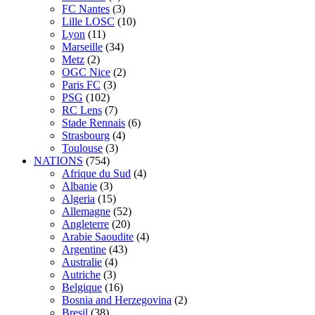
FC Nantes
(3)
Lille LOSC
(10)
Lyon
(11)
Marseille
(34)
Metz
(2)
OGC Nice
(2)
Paris FC
(3)
PSG
(102)
RC Lens
(7)
Stade Rennais
(6)
Strasbourg
(4)
Toulouse
(3)
NATIONS
(754)
Afrique du Sud
(4)
Albanie
(3)
Algeria
(15)
Allemagne
(52)
Angleterre
(20)
Arabie Saoudite
(4)
Argentine
(43)
Australie
(4)
Autriche
(3)
Belgique
(16)
Bosnia and Herzegovina
(2)
Bresil
(38)