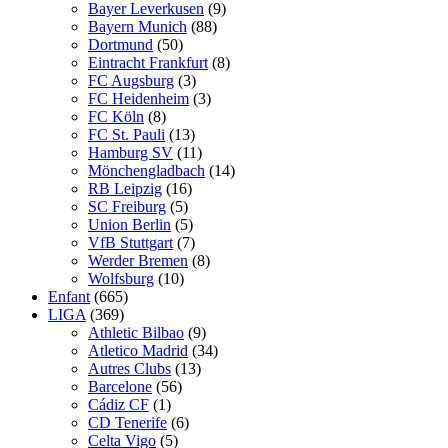
Bayer Leverkusen
(9)
Bayern Munich
(88)
Dortmund
(50)
Eintracht Frankfurt
(8)
FC Augsburg
(3)
FC Heidenheim
(3)
FC Köln
(8)
FC St. Pauli
(13)
Hamburg SV
(11)
Mönchengladbach
(14)
RB Leipzig
(16)
SC Freiburg
(5)
Union Berlin
(5)
VfB Stuttgart
(7)
Werder Bremen
(8)
Wolfsburg
(10)
Enfant
(665)
LIGA
(369)
Athletic Bilbao
(9)
Atletico Madrid
(34)
Autres Clubs
(13)
Barcelone
(56)
Cádiz CF
(1)
CD Tenerife
(6)
Celta Vigo
(5)