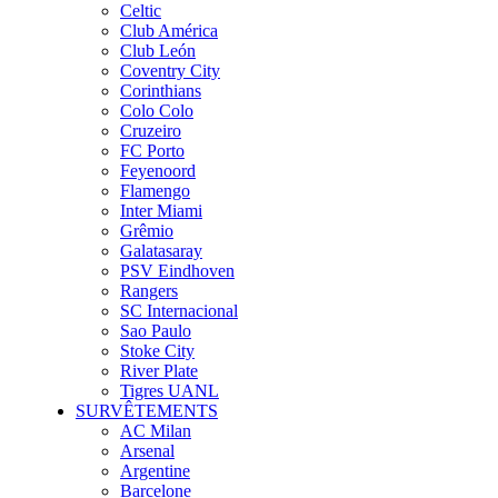
Celtic
Club América
Club León
Coventry City
Corinthians
Colo Colo
Cruzeiro
FC Porto
Feyenoord
Flamengo
Inter Miami
Grêmio
Galatasaray
PSV Eindhoven
Rangers
SC Internacional
Sao Paulo
Stoke City
River Plate
Tigres UANL
SURVÊTEMENTS
AC Milan
Arsenal
Argentine
Barcelone