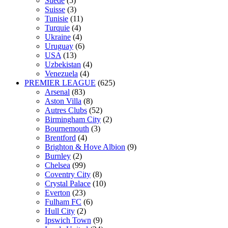
Suede
(5)
Suisse
(3)
Tunisie
(11)
Turquie
(4)
Ukraine
(4)
Uruguay
(6)
USA
(13)
Uzbekistan
(4)
Venezuela
(4)
PREMIER LEAGUE
(625)
Arsenal
(83)
Aston Villa
(8)
Autres Clubs
(52)
Birmingham City
(2)
Bournemouth
(3)
Brentford
(4)
Brighton & Hove Albion
(9)
Burnley
(2)
Chelsea
(99)
Coventry City
(8)
Crystal Palace
(10)
Everton
(23)
Fulham FC
(6)
Hull City
(2)
Ipswich Town
(9)