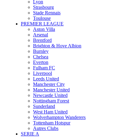
Lyon
Strasbourg
Stade Rennais
Toulouse
PREMIER LEAGUE
Aston Villa
Arsenal
Brentford
Brighton & Hove Albion
Burnley
Chelsea
Everton
Fulham FC
Liverpool
Leeds United
Manchester City
Manchester United
Newcastle United
Nottingham Forest
Sunderland
West Ham United
Wolverhampton Wanderers
Tottenham Hotspur
Autres Clubs
SERIE A