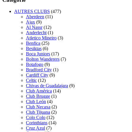
AUTRES CLUBS
(477)
Aberdeen
(11)
Ajax
(9)
Al Nassr
(12)
Anderlecht
(1)
Atletico Mineiro
(3)
Benfica
(25)
Besiktas
(6)
Boca Juniors
(17)
Bolton Wanderers
(7)
Botafogo
(9)
Bradford City
(1)
Cardiff City
(9)
Celtic
(12)
Chivas de Guadalajara
(9)
Club América
(14)
Club Brugge
(1)
Club León
(4)
Club Necaxa
(2)
Club Tijuana
(2)
Colo Colo
(12)
Corinthians
(14)
Cruz Azul
(7)