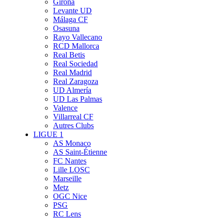
Girona
Levante UD
Málaga CF
Osasuna
Rayo Vallecano
RCD Mallorca
Real Betis
Real Sociedad
Real Madrid
Real Zaragoza
UD Almería
UD Las Palmas
Valence
Villarreal CF
Autres Clubs
LIGUE 1
AS Monaco
AS Saint-Étienne
FC Nantes
Lille LOSC
Marseille
Metz
OGC Nice
PSG
RC Lens