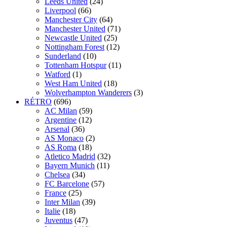
Leeds United
(24)
Liverpool
(66)
Manchester City
(64)
Manchester United
(71)
Newcastle United
(25)
Nottingham Forest
(12)
Sunderland
(10)
Tottenham Hotspur
(11)
Watford
(1)
West Ham United
(18)
Wolverhampton Wanderers
(3)
RÉTRO
(696)
AC Milan
(59)
Argentine
(12)
Arsenal
(36)
AS Monaco
(2)
AS Roma
(18)
Atletico Madrid
(32)
Bayern Munich
(11)
Chelsea
(34)
FC Barcelone
(57)
France
(25)
Inter Milan
(39)
Italie
(18)
Juventus
(47)