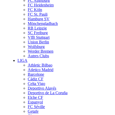
FC Augsburg
FC Heidenheim
FC Köln
FC St. Pauli
Hamburg SV
Mönchengladbach
RB Leipzig
SC Freiburg
VfB Stuttgart
Union Berlin
Wolfsburg
Werder Bremen
Autres Clubs
LIGA
Athletic Bilbao
Atletico Madrid
Barcelone
Cádiz CF
Celta Vigo
Deportivo Alavés
Deportivo de La Coruña
Elche CF
Espanyol
FC Séville
Getafe