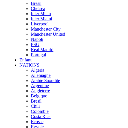
Bresil
Chelsea
Inter Milan
Inter Miami
Liverpool
Manchester City
Manchester United
Napoli
PSG
Real Madrid
Portugal
Enfant
NATIONS
Algeria
Allemagne
Arabie Saoudite
Argentine
Angleterre
Belgique
Bresil
Chili
Colombie
Costa Rica
Ecosse
Egypte