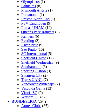
Olympiacos
(1)
Palmeiras
(8)
Plymouth Argyle
(1)
Portsmouth
(1)
Preston North End
(1)
PSV Eindhoven
(9)
Pumas UNAM
(12)
Queens Park Rangers
(3)
Rangers
(6)
Reading
(2)
River Plate
(9)
Sao Paulo
(16)
SC Internacional
(5)
Sheffield United
(12)
Sheffield Wednesday
(9)
Southampton
(8)
Sporting Lisbon
(3)
Swansea City
(2)
Tigres UANL
(7)
Vancouver Whitecaps
(2)
Vasco da Gama
(13)
Vitória SC
(2)
Watford FC
(4)
BUNDESLIGA
(294)
Autres Clubs
(35)