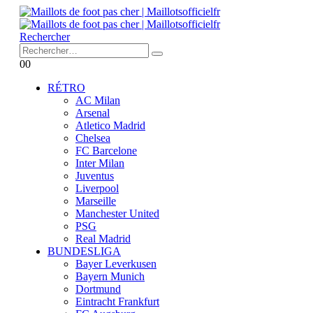
Rechercher
0
0
RÉTRO
AC Milan
Arsenal
Atletico Madrid
Chelsea
FC Barcelone
Inter Milan
Juventus
Liverpool
Marseille
Manchester United
PSG
Real Madrid
BUNDESLIGA
Bayer Leverkusen
Bayern Munich
Dortmund
Eintracht Frankfurt