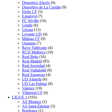
Deportivo Alavés
(9)
Deportivo de La Coruña
(9)
Elche CF
(5)
Espanyol
(7)
FC Séville
(16)
Getafe
(6)
Girona
(12)
Levante UD
(4)
Málaga CF
(9)
Osasuna
(7)
Rayo Vallecano
(4)
RCD Mallorca
(10)
Real Betis
(16)
Real Madrid
(85)
Real Sociedad
(4)
Real Valladolid
(8)
Real Zaragoza
(4)
UD Almería
(6)
UD Las Palmas
(8)
Valence
(10)
Villarreal CF
(6)
LIGUE 1
(193)
AS Monaco
(2)
AS Saint-Étienne
(3)
Bordeaux
(1)