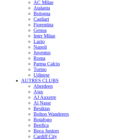
AC Milan
Atalanta
Bologna
Cagliari
Fiorentina
Genoa
Inter Milan
Lazio
Napoli
Juventus
Roma
Parma Calcio
Torino
Udinese
AUTRES CLUBS
Aberdeen
Ajax
AJ Auxerre
Al Nassr
Besiktas
Bolton Wanderers
Botafogo
Benfica
Boca Juniors
Cardiff City