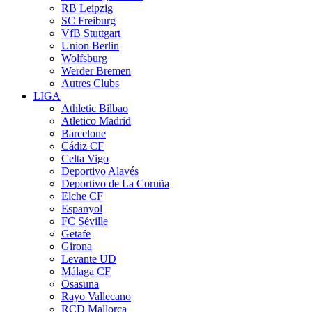
RB Leipzig
SC Freiburg
VfB Stuttgart
Union Berlin
Wolfsburg
Werder Bremen
Autres Clubs
LIGA
Athletic Bilbao
Atletico Madrid
Barcelone
Cádiz CF
Celta Vigo
Deportivo Alavés
Deportivo de La Coruña
Elche CF
Espanyol
FC Séville
Getafe
Girona
Levante UD
Málaga CF
Osasuna
Rayo Vallecano
RCD Mallorca