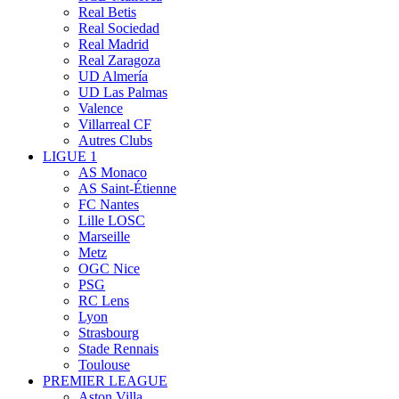
Real Betis
Real Sociedad
Real Madrid
Real Zaragoza
UD Almería
UD Las Palmas
Valence
Villarreal CF
Autres Clubs
LIGUE 1
AS Monaco
AS Saint-Étienne
FC Nantes
Lille LOSC
Marseille
Metz
OGC Nice
PSG
RC Lens
Lyon
Strasbourg
Stade Rennais
Toulouse
PREMIER LEAGUE
Aston Villa