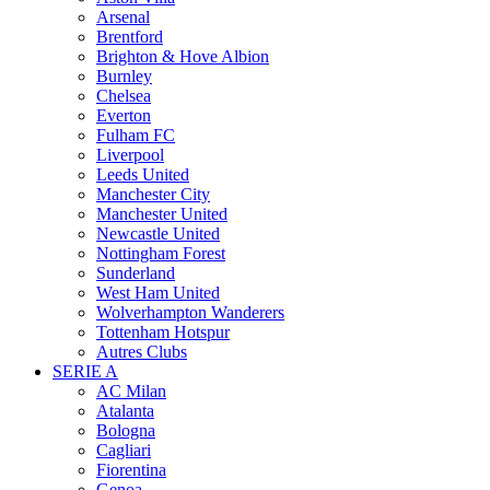
Arsenal
Brentford
Brighton & Hove Albion
Burnley
Chelsea
Everton
Fulham FC
Liverpool
Leeds United
Manchester City
Manchester United
Newcastle United
Nottingham Forest
Sunderland
West Ham United
Wolverhampton Wanderers
Tottenham Hotspur
Autres Clubs
SERIE A
AC Milan
Atalanta
Bologna
Cagliari
Fiorentina
Genoa