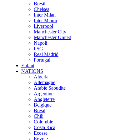
Bresil
Chelsea
Inter Milan
Inter Miami
Liverpool
Manchester City
Manchester United
Napoli
PSG
Real Madrid
Portugal
Enfant
NATIONS
Algeria
Allemagne
Arabie Saoudite
Argentine
Angleterre
Belgique
Bresil
Chili
Colombie
Costa Rica
Ecosse
Egypte