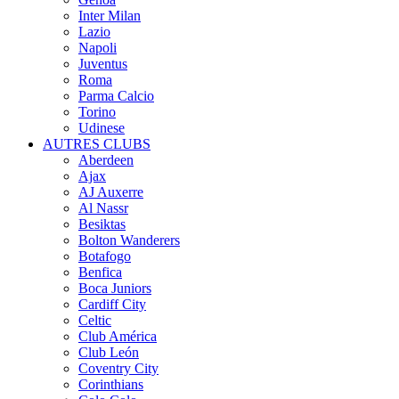
Inter Milan
Lazio
Napoli
Juventus
Roma
Parma Calcio
Torino
Udinese
AUTRES CLUBS
Aberdeen
Ajax
AJ Auxerre
Al Nassr
Besiktas
Bolton Wanderers
Botafogo
Benfica
Boca Juniors
Cardiff City
Celtic
Club América
Club León
Coventry City
Corinthians