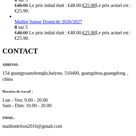
€
48.00
Le prix initial était : €48.00.
€
25.90
Le prix actuel est :
€25.90.
Maillot Suisse Domicile 2026/2027
0
sur 5
€
48.00
Le prix initial était : €48.00.
€
25.90
Le prix actuel est :
€25.90.
CONTACT
ADRESSE:
154 guangyuanzhonglu,baiyun, 510400, guangzhou,guangdong，
china
Horaires de travail：
Lun - Ven: 9.00 - 20.00
Sam - Dim: 10.00 - 20.00
EMAIL:
maillotdefoot2016@gmail.com