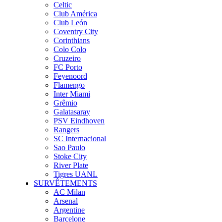
Celtic
Club América
Club León
Coventry City
Corinthians
Colo Colo
Cruzeiro
FC Porto
Feyenoord
Flamengo
Inter Miami
Grêmio
Galatasaray
PSV Eindhoven
Rangers
SC Internacional
Sao Paulo
Stoke City
River Plate
Tigres UANL
SURVÊTEMENTS
AC Milan
Arsenal
Argentine
Barcelone