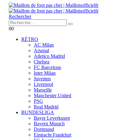
Rechercher
0
0
RÉTRO
AC Milan
Arsenal
Atletico Madrid
Chelsea
FC Barcelone
Inter Milan
Juventus
Liverpool
Marseille
Manchester United
PSG
Real Madrid
BUNDESLIGA
Bayer Leverkusen
Bayern Munich
Dortmund
Eintracht Frankfurt