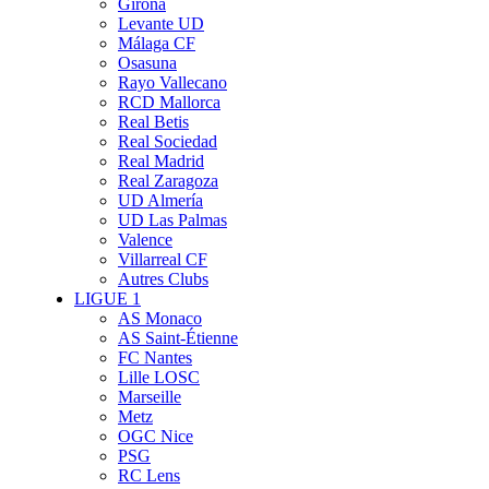
Girona
Levante UD
Málaga CF
Osasuna
Rayo Vallecano
RCD Mallorca
Real Betis
Real Sociedad
Real Madrid
Real Zaragoza
UD Almería
UD Las Palmas
Valence
Villarreal CF
Autres Clubs
LIGUE 1
AS Monaco
AS Saint-Étienne
FC Nantes
Lille LOSC
Marseille
Metz
OGC Nice
PSG
RC Lens