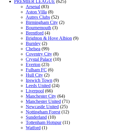
PREMIER LEAGUE
(625)
Arsenal
(83)
Aston Villa
(8)
Autres Clubs
(52)
Birmingham City
(2)
Bournemouth
(3)
Brentford
(4)
Brighton & Hove Albion
(9)
Burnley
(2)
Chelsea
(99)
Coventry City
(8)
Crystal Palace
(10)
Everton
(23)
Fulham FC
(6)
Hull City
(2)
Ipswich Town
(9)
Leeds United
(24)
Liverpool
(66)
Manchester City
(64)
Manchester United
(71)
Newcastle United
(25)
Nottingham Forest
(12)
Sunderland
(10)
Tottenham Hotspur
(11)
Watford
(1)