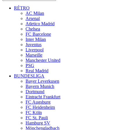
RÉTRO
AC Milan
Arsenal
Atletico Madrid
Chelsea
FC Barcelone
Inter Milan
Juventus
Liverpool
Marseille
Manchester United
PSG
Real Madrid
BUNDESLIGA
Bayer Leverkusen
Bayern Munich
Dortmund
Eintracht Frankfurt
FC Augsburg
FC Heidenheim
FC Köln
FC St. Pauli
Hamburg SV
Mönchengladbach