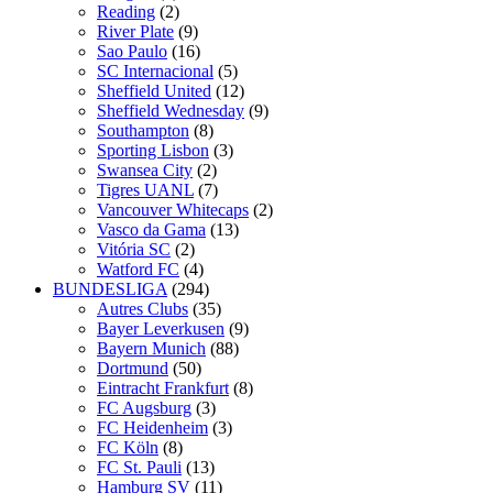
Reading
(2)
River Plate
(9)
Sao Paulo
(16)
SC Internacional
(5)
Sheffield United
(12)
Sheffield Wednesday
(9)
Southampton
(8)
Sporting Lisbon
(3)
Swansea City
(2)
Tigres UANL
(7)
Vancouver Whitecaps
(2)
Vasco da Gama
(13)
Vitória SC
(2)
Watford FC
(4)
BUNDESLIGA
(294)
Autres Clubs
(35)
Bayer Leverkusen
(9)
Bayern Munich
(88)
Dortmund
(50)
Eintracht Frankfurt
(8)
FC Augsburg
(3)
FC Heidenheim
(3)
FC Köln
(8)
FC St. Pauli
(13)
Hamburg SV
(11)