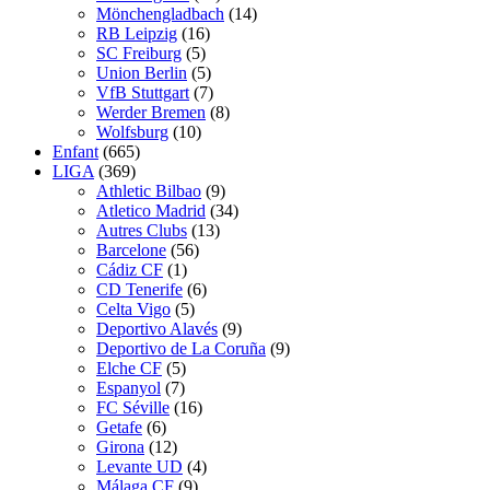
Mönchengladbach
(14)
RB Leipzig
(16)
SC Freiburg
(5)
Union Berlin
(5)
VfB Stuttgart
(7)
Werder Bremen
(8)
Wolfsburg
(10)
Enfant
(665)
LIGA
(369)
Athletic Bilbao
(9)
Atletico Madrid
(34)
Autres Clubs
(13)
Barcelone
(56)
Cádiz CF
(1)
CD Tenerife
(6)
Celta Vigo
(5)
Deportivo Alavés
(9)
Deportivo de La Coruña
(9)
Elche CF
(5)
Espanyol
(7)
FC Séville
(16)
Getafe
(6)
Girona
(12)
Levante UD
(4)
Málaga CF
(9)