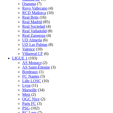
Osasuna
(7)
Rayo Vallecano
(4)
RCD Mallorca
(10)
Real Betis
(16)
Real Madrid
(85)
Real Sociedad
(4)
Real Valladolid
(8)
Real Zaragoza
(4)
UD Almería
(6)
UD Las Palmas
(8)
Valence
(10)
Villarreal CF
(6)
LIGUE 1
(193)
AS Monaco
(2)
AS Saint-Étienne
(3)
Bordeaux
(1)
FC Nantes
(3)
Lille LOSC
(10)
Lyon
(11)
Marseille
(34)
Metz
(2)
OGC Nice
(2)
Paris FC
(3)
PSG
(102)
RC Lens
(7)