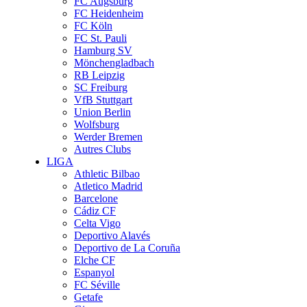
FC Augsburg
FC Heidenheim
FC Köln
FC St. Pauli
Hamburg SV
Mönchengladbach
RB Leipzig
SC Freiburg
VfB Stuttgart
Union Berlin
Wolfsburg
Werder Bremen
Autres Clubs
LIGA
Athletic Bilbao
Atletico Madrid
Barcelone
Cádiz CF
Celta Vigo
Deportivo Alavés
Deportivo de La Coruña
Elche CF
Espanyol
FC Séville
Getafe