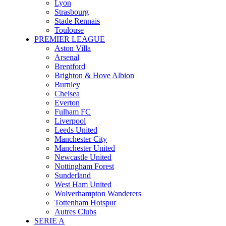
Lyon
Strasbourg
Stade Rennais
Toulouse
PREMIER LEAGUE
Aston Villa
Arsenal
Brentford
Brighton & Hove Albion
Burnley
Chelsea
Everton
Fulham FC
Liverpool
Leeds United
Manchester City
Manchester United
Newcastle United
Nottingham Forest
Sunderland
West Ham United
Wolverhampton Wanderers
Tottenham Hotspur
Autres Clubs
SERIE A