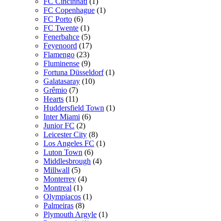
FC Cincinnati
(1)
FC Copenhague
(1)
FC Porto
(6)
FC Twente
(1)
Fenerbahce
(5)
Feyenoord
(17)
Flamengo
(23)
Fluminense
(9)
Fortuna Düsseldorf
(1)
Galatasaray
(10)
Grêmio
(7)
Hearts
(11)
Huddersfield Town
(1)
Inter Miami
(6)
Junior FC
(2)
Leicester City
(8)
Los Angeles FC
(1)
Luton Town
(6)
Middlesbrough
(4)
Millwall
(5)
Monterrey
(4)
Montreal
(1)
Olympiacos
(1)
Palmeiras
(8)
Plymouth Argyle
(1)