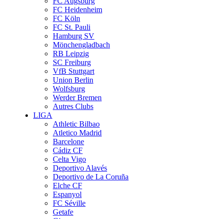
FC Augsburg
FC Heidenheim
FC Köln
FC St. Pauli
Hamburg SV
Mönchengladbach
RB Leipzig
SC Freiburg
VfB Stuttgart
Union Berlin
Wolfsburg
Werder Bremen
Autres Clubs
LIGA
Athletic Bilbao
Atletico Madrid
Barcelone
Cádiz CF
Celta Vigo
Deportivo Alavés
Deportivo de La Coruña
Elche CF
Espanyol
FC Séville
Getafe