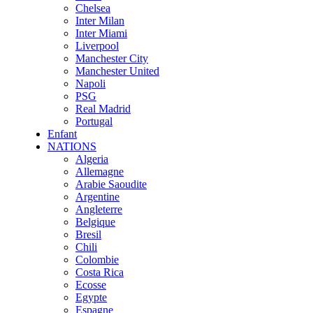
Chelsea
Inter Milan
Inter Miami
Liverpool
Manchester City
Manchester United
Napoli
PSG
Real Madrid
Portugal
Enfant
NATIONS
Algeria
Allemagne
Arabie Saoudite
Argentine
Angleterre
Belgique
Bresil
Chili
Colombie
Costa Rica
Ecosse
Egypte
Espagne