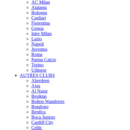
AC Milan
Atalanta
Bologna
Cagliari
Fiorentina
Genoa
Inter Milan
Lazio
Napoli
Juventus
Roma
Parma Calcio
Torino
Udinese
AUTRES CLUBS
Aberdeen
Ajax
Al Nassr
Besiktas
Bolton Wanderers
Botafogo
Benfica
Boca Juniors
Cardiff City
Celtic