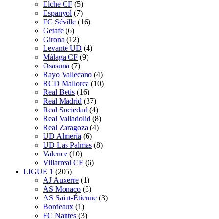
Elche CF
(5)
Espanyol
(7)
FC Séville
(16)
Getafe
(6)
Girona
(12)
Levante UD
(4)
Málaga CF
(9)
Osasuna
(7)
Rayo Vallecano
(4)
RCD Mallorca
(10)
Real Betis
(16)
Real Madrid
(37)
Real Sociedad
(4)
Real Valladolid
(8)
Real Zaragoza
(4)
UD Almería
(6)
UD Las Palmas
(8)
Valence
(10)
Villarreal CF
(6)
LIGUE 1
(205)
AJ Auxerre
(1)
AS Monaco
(3)
AS Saint-Étienne
(3)
Bordeaux
(1)
FC Nantes
(3)