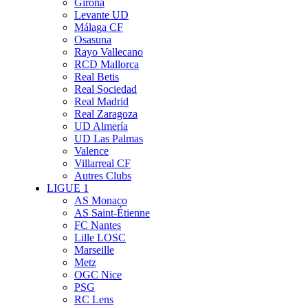
Girona
Levante UD
Málaga CF
Osasuna
Rayo Vallecano
RCD Mallorca
Real Betis
Real Sociedad
Real Madrid
Real Zaragoza
UD Almería
UD Las Palmas
Valence
Villarreal CF
Autres Clubs
LIGUE 1
AS Monaco
AS Saint-Étienne
FC Nantes
Lille LOSC
Marseille
Metz
OGC Nice
PSG
RC Lens