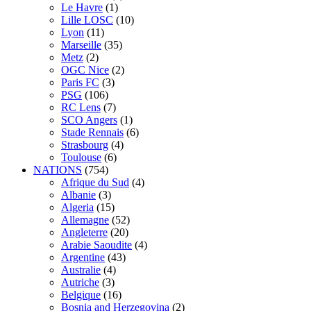
Le Havre
(1)
Lille LOSC
(10)
Lyon
(11)
Marseille
(35)
Metz
(2)
OGC Nice
(2)
Paris FC
(3)
PSG
(106)
RC Lens
(7)
SCO Angers
(1)
Stade Rennais
(6)
Strasbourg
(4)
Toulouse
(6)
NATIONS
(754)
Afrique du Sud
(4)
Albanie
(3)
Algeria
(15)
Allemagne
(52)
Angleterre
(20)
Arabie Saoudite
(4)
Argentine
(43)
Australie
(4)
Autriche
(3)
Belgique
(16)
Bosnia and Herzegovina
(2)