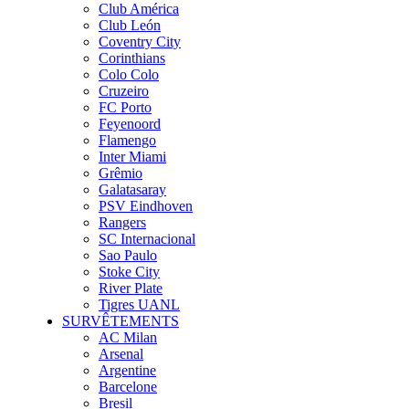
Club América
Club León
Coventry City
Corinthians
Colo Colo
Cruzeiro
FC Porto
Feyenoord
Flamengo
Inter Miami
Grêmio
Galatasaray
PSV Eindhoven
Rangers
SC Internacional
Sao Paulo
Stoke City
River Plate
Tigres UANL
SURVÊTEMENTS
AC Milan
Arsenal
Argentine
Barcelone
Bresil