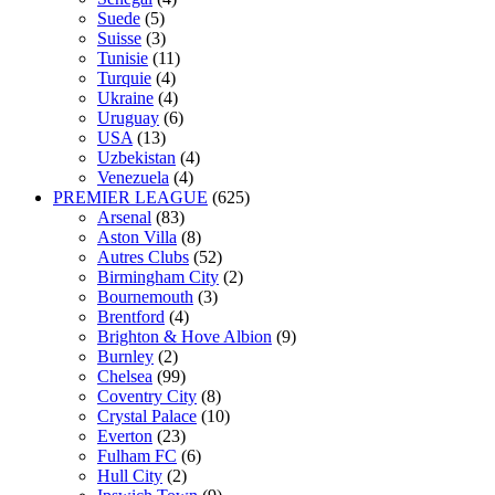
Suede
(5)
Suisse
(3)
Tunisie
(11)
Turquie
(4)
Ukraine
(4)
Uruguay
(6)
USA
(13)
Uzbekistan
(4)
Venezuela
(4)
PREMIER LEAGUE
(625)
Arsenal
(83)
Aston Villa
(8)
Autres Clubs
(52)
Birmingham City
(2)
Bournemouth
(3)
Brentford
(4)
Brighton & Hove Albion
(9)
Burnley
(2)
Chelsea
(99)
Coventry City
(8)
Crystal Palace
(10)
Everton
(23)
Fulham FC
(6)
Hull City
(2)