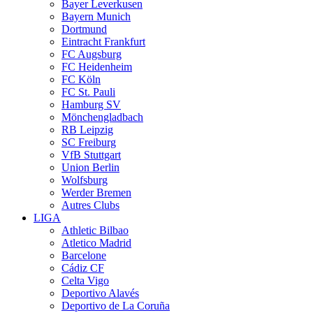
Bayer Leverkusen
Bayern Munich
Dortmund
Eintracht Frankfurt
FC Augsburg
FC Heidenheim
FC Köln
FC St. Pauli
Hamburg SV
Mönchengladbach
RB Leipzig
SC Freiburg
VfB Stuttgart
Union Berlin
Wolfsburg
Werder Bremen
Autres Clubs
LIGA
Athletic Bilbao
Atletico Madrid
Barcelone
Cádiz CF
Celta Vigo
Deportivo Alavés
Deportivo de La Coruña