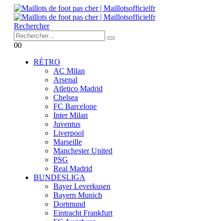
Rechercher
0
0
RÉTRO
AC Milan
Arsenal
Atletico Madrid
Chelsea
FC Barcelone
Inter Milan
Juventus
Liverpool
Marseille
Manchester United
PSG
Real Madrid
BUNDESLIGA
Bayer Leverkusen
Bayern Munich
Dortmund
Eintracht Frankfurt