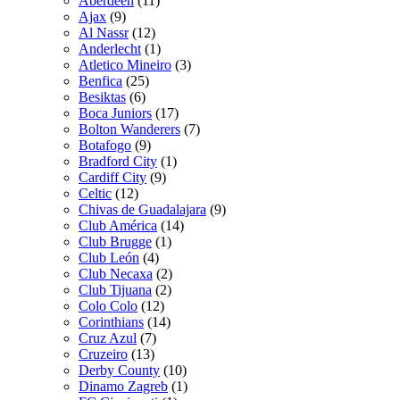
Aberdeen
(11)
Ajax
(9)
Al Nassr
(12)
Anderlecht
(1)
Atletico Mineiro
(3)
Benfica
(25)
Besiktas
(6)
Boca Juniors
(17)
Bolton Wanderers
(7)
Botafogo
(9)
Bradford City
(1)
Cardiff City
(9)
Celtic
(12)
Chivas de Guadalajara
(9)
Club América
(14)
Club Brugge
(1)
Club León
(4)
Club Necaxa
(2)
Club Tijuana
(2)
Colo Colo
(12)
Corinthians
(14)
Cruz Azul
(7)
Cruzeiro
(13)
Derby County
(10)
Dinamo Zagreb
(1)