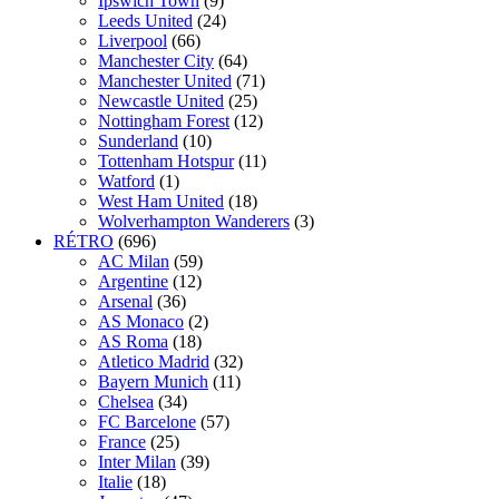
Ipswich Town
(9)
Leeds United
(24)
Liverpool
(66)
Manchester City
(64)
Manchester United
(71)
Newcastle United
(25)
Nottingham Forest
(12)
Sunderland
(10)
Tottenham Hotspur
(11)
Watford
(1)
West Ham United
(18)
Wolverhampton Wanderers
(3)
RÉTRO
(696)
AC Milan
(59)
Argentine
(12)
Arsenal
(36)
AS Monaco
(2)
AS Roma
(18)
Atletico Madrid
(32)
Bayern Munich
(11)
Chelsea
(34)
FC Barcelone
(57)
France
(25)
Inter Milan
(39)
Italie
(18)