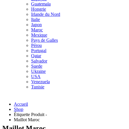
Guatemala
Hongrie
Irlande du Nord
Italie
Japon
Maroc
Mexique
Pays de Galles
Pérou
Portugal
Qatar
Salvador
Suede
Ukraine
USA
Venezuela
Tunisie
Accueil
Shop
Étiquette Produit -
Maillot Maroc
Maillot Maroc