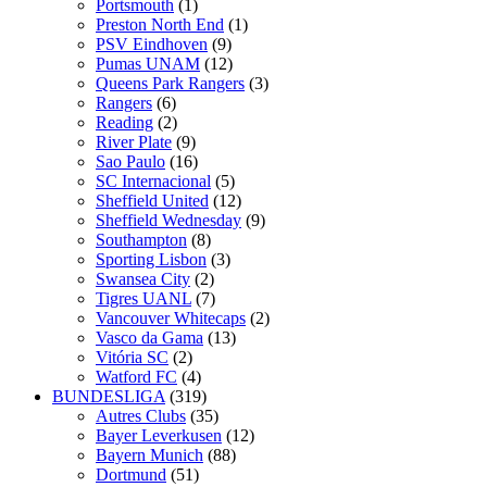
Portsmouth
(1)
Preston North End
(1)
PSV Eindhoven
(9)
Pumas UNAM
(12)
Queens Park Rangers
(3)
Rangers
(6)
Reading
(2)
River Plate
(9)
Sao Paulo
(16)
SC Internacional
(5)
Sheffield United
(12)
Sheffield Wednesday
(9)
Southampton
(8)
Sporting Lisbon
(3)
Swansea City
(2)
Tigres UANL
(7)
Vancouver Whitecaps
(2)
Vasco da Gama
(13)
Vitória SC
(2)
Watford FC
(4)
BUNDESLIGA
(319)
Autres Clubs
(35)
Bayer Leverkusen
(12)
Bayern Munich
(88)
Dortmund
(51)