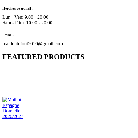
Horaires de travail：
Lun - Ven: 9.00 - 20.00
Sam - Dim: 10.00 - 20.00
EMAIL:
maillotdefoot2016@gmail.com
FEATURED PRODUCTS
Maillot Bresil Domicile 2026/2027
€
48.00
Le prix initial était : €48.00.
€
25.90
Le prix
actuel est : €25.90.
Maillot Espagne Domicile 2026/2027
€
48.00
Le prix initial était : €48.00.
€
25.90
Le prix