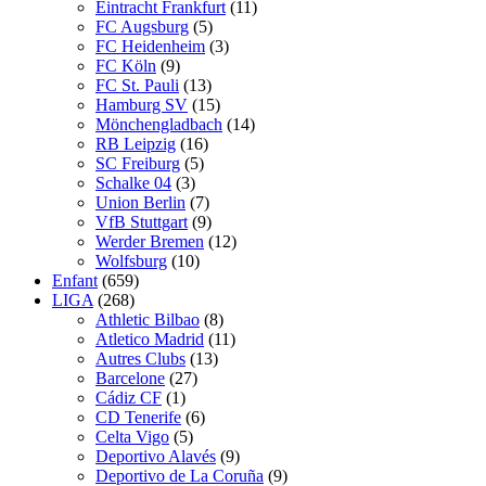
Eintracht Frankfurt
(11)
FC Augsburg
(5)
FC Heidenheim
(3)
FC Köln
(9)
FC St. Pauli
(13)
Hamburg SV
(15)
Mönchengladbach
(14)
RB Leipzig
(16)
SC Freiburg
(5)
Schalke 04
(3)
Union Berlin
(7)
VfB Stuttgart
(9)
Werder Bremen
(12)
Wolfsburg
(10)
Enfant
(659)
LIGA
(268)
Athletic Bilbao
(8)
Atletico Madrid
(11)
Autres Clubs
(13)
Barcelone
(27)
Cádiz CF
(1)
CD Tenerife
(6)
Celta Vigo
(5)
Deportivo Alavés
(9)
Deportivo de La Coruña
(9)