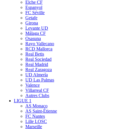
Elche CF
Espanyol
FC Séville
Getafe
Girona
Levante UD
Málaga CF
Osasuna
Rayo Vallecano
RCD Mallorca
Real Betis
Real Sociedad
Real Madrid
Real Zaragoza
UD Almería
UD Las Palmas
Valence
Villarreal CF
Autres Clubs
LIGUE 1
AS Monaco
AS Saint-Étienne
FC Nantes
Lille LOSC
Marseille