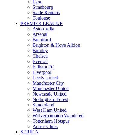
Lyon
Strasbourg
Stade Rennais
Toulouse
PREMIER LEAGUE
Aston Villa
Arsenal
Brentford
Brighton & Hove Albion
Burnley
Chelsea
Everton
Fulham FC
Liverpool
Leeds United
Manchester City
Manchester United
Newcastle United
Nottingham Forest
Sunderland
West Ham United
Wolverhampton Wanderers
Tottenham Hotspur
Autres Clubs
SERIE A