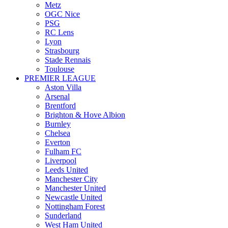
Metz
OGC Nice
PSG
RC Lens
Lyon
Strasbourg
Stade Rennais
Toulouse
PREMIER LEAGUE
Aston Villa
Arsenal
Brentford
Brighton & Hove Albion
Burnley
Chelsea
Everton
Fulham FC
Liverpool
Leeds United
Manchester City
Manchester United
Newcastle United
Nottingham Forest
Sunderland
West Ham United