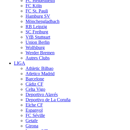
FC Heidenheim
FC Köln
FC St. Pauli
Hamburg SV
Mönchengladbach
RB Leipzig
SC Freiburg
VfB Stuttgart
Union Berlin
Wolfsburg
Werder Bremen
Autres Clubs
LIGA
Athletic Bilbao
Atletico Madrid
Barcelone
Cádiz CF
Celta Vigo
Deportivo Alavés
Deportivo de La Coruña
Elche CF
Espanyol
FC Séville
Getafe
Girona