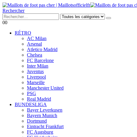
Rechercher
0
0
RÉTRO
AC Milan
Arsenal
Atletico Madrid
Chelsea
FC Barcelone
Inter Milan
Juventus
Liverpool
Marseille
Manchester United
PSG
Real Madrid
BUNDESLIGA
Bayer Leverkusen
Bayern Munich
Dortmund
Eintracht Frankfurt
FC Augsburg