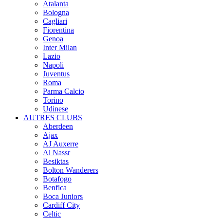
Atalanta
Bologna
Cagliari
Fiorentina
Genoa
Inter Milan
Lazio
Napoli
Juventus
Roma
Parma Calcio
Torino
Udinese
AUTRES CLUBS
Aberdeen
Ajax
AJ Auxerre
Al Nassr
Besiktas
Bolton Wanderers
Botafogo
Benfica
Boca Juniors
Cardiff City
Celtic