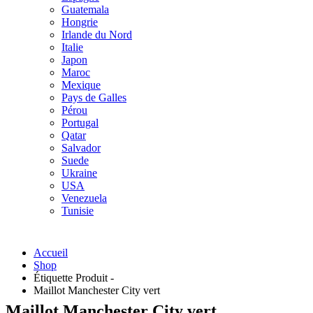
Guatemala
Hongrie
Irlande du Nord
Italie
Japon
Maroc
Mexique
Pays de Galles
Pérou
Portugal
Qatar
Salvador
Suede
Ukraine
USA
Venezuela
Tunisie
Accueil
Shop
Étiquette Produit -
Maillot Manchester City vert
Maillot Manchester City vert