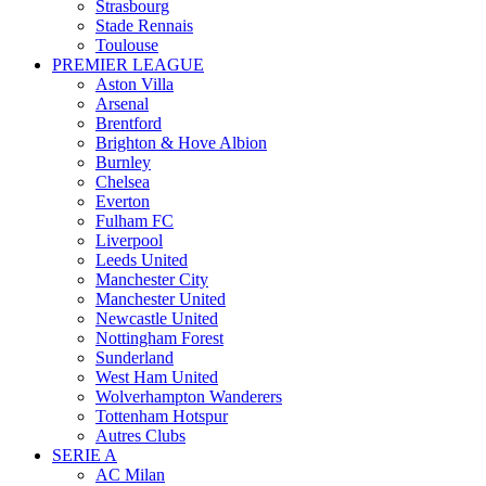
Strasbourg
Stade Rennais
Toulouse
PREMIER LEAGUE
Aston Villa
Arsenal
Brentford
Brighton & Hove Albion
Burnley
Chelsea
Everton
Fulham FC
Liverpool
Leeds United
Manchester City
Manchester United
Newcastle United
Nottingham Forest
Sunderland
West Ham United
Wolverhampton Wanderers
Tottenham Hotspur
Autres Clubs
SERIE A
AC Milan