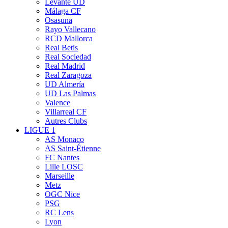
Levante UD
Málaga CF
Osasuna
Rayo Vallecano
RCD Mallorca
Real Betis
Real Sociedad
Real Madrid
Real Zaragoza
UD Almería
UD Las Palmas
Valence
Villarreal CF
Autres Clubs
LIGUE 1
AS Monaco
AS Saint-Étienne
FC Nantes
Lille LOSC
Marseille
Metz
OGC Nice
PSG
RC Lens
Lyon