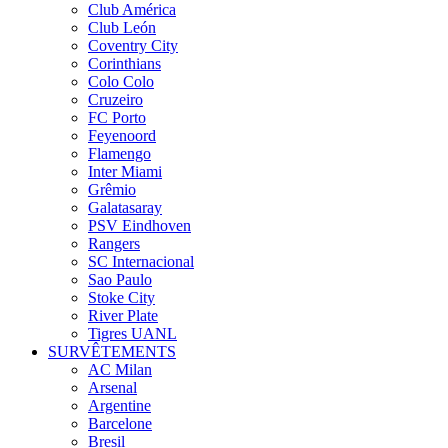
Club América
Club León
Coventry City
Corinthians
Colo Colo
Cruzeiro
FC Porto
Feyenoord
Flamengo
Inter Miami
Grêmio
Galatasaray
PSV Eindhoven
Rangers
SC Internacional
Sao Paulo
Stoke City
River Plate
Tigres UANL
SURVÊTEMENTS
AC Milan
Arsenal
Argentine
Barcelone
Bresil