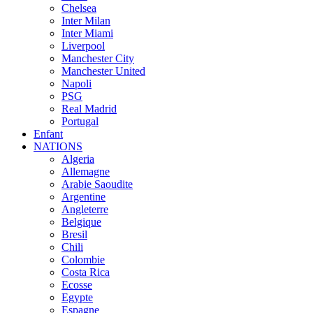
Chelsea
Inter Milan
Inter Miami
Liverpool
Manchester City
Manchester United
Napoli
PSG
Real Madrid
Portugal
Enfant
NATIONS
Algeria
Allemagne
Arabie Saoudite
Argentine
Angleterre
Belgique
Bresil
Chili
Colombie
Costa Rica
Ecosse
Egypte
Espagne