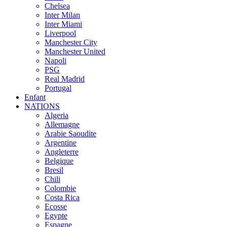
Chelsea
Inter Milan
Inter Miami
Liverpool
Manchester City
Manchester United
Napoli
PSG
Real Madrid
Portugal
Enfant
NATIONS
Algeria
Allemagne
Arabie Saoudite
Argentine
Angleterre
Belgique
Bresil
Chili
Colombie
Costa Rica
Ecosse
Egypte
Espagne