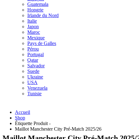
Guatemala
Hongrie
Irlande du Nord
Italie
Japon
Maroc
Mexique
Pays de Galles
Pérou
Portugal
Qatar
Salvador
Suede
Ukraine
USA
Venezuela
Tunisie
Accueil
Shop
Étiquette Produit -
Maillot Manchester City Pré-Match 2025/26
Maillot Manchester City Pré-Match 2025/