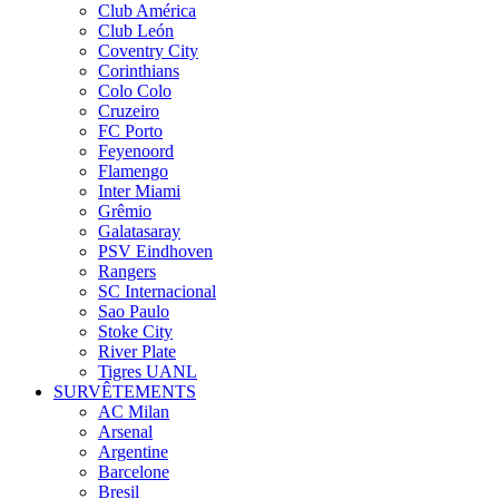
Club América
Club León
Coventry City
Corinthians
Colo Colo
Cruzeiro
FC Porto
Feyenoord
Flamengo
Inter Miami
Grêmio
Galatasaray
PSV Eindhoven
Rangers
SC Internacional
Sao Paulo
Stoke City
River Plate
Tigres UANL
SURVÊTEMENTS
AC Milan
Arsenal
Argentine
Barcelone
Bresil