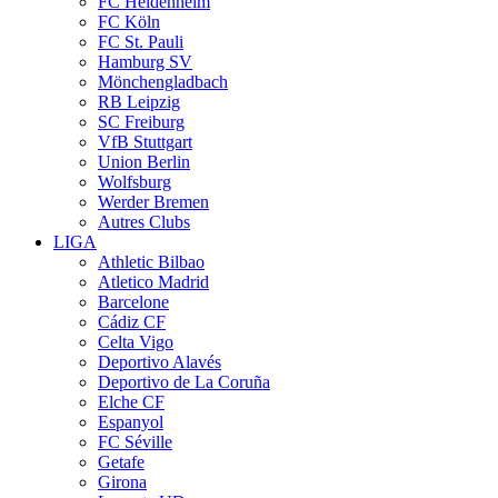
FC Heidenheim
FC Köln
FC St. Pauli
Hamburg SV
Mönchengladbach
RB Leipzig
SC Freiburg
VfB Stuttgart
Union Berlin
Wolfsburg
Werder Bremen
Autres Clubs
LIGA
Athletic Bilbao
Atletico Madrid
Barcelone
Cádiz CF
Celta Vigo
Deportivo Alavés
Deportivo de La Coruña
Elche CF
Espanyol
FC Séville
Getafe
Girona