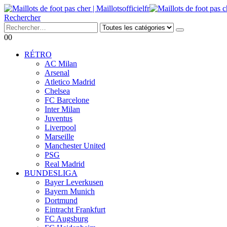
Rechercher
0
0
RÉTRO
AC Milan
Arsenal
Atletico Madrid
Chelsea
FC Barcelone
Inter Milan
Juventus
Liverpool
Marseille
Manchester United
PSG
Real Madrid
BUNDESLIGA
Bayer Leverkusen
Bayern Munich
Dortmund
Eintracht Frankfurt
FC Augsburg