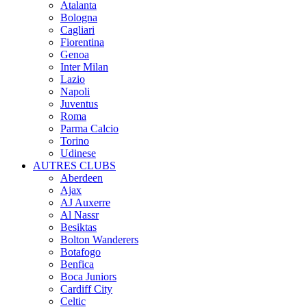
Atalanta
Bologna
Cagliari
Fiorentina
Genoa
Inter Milan
Lazio
Napoli
Juventus
Roma
Parma Calcio
Torino
Udinese
AUTRES CLUBS
Aberdeen
Ajax
AJ Auxerre
Al Nassr
Besiktas
Bolton Wanderers
Botafogo
Benfica
Boca Juniors
Cardiff City
Celtic