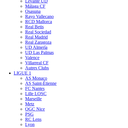
Levante UD
Málaga CF
Osasuna
Rayo Vallecano
RCD Mallorca
Real Betis
Real Sociedad
Real Madrid
Real Zaragoza
UD Almería
UD Las Palmas
Valence
Villarreal CF
Autres Clubs
LIGUE 1
AS Monaco
AS Saint-Étienne
FC Nantes
Lille LOSC
Marseille
Metz
OGC Nice
PSG
RC Lens
Lyon