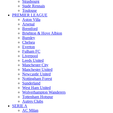
Strasbourg
Stade Rennais
Toulouse
PREMIER LEAGUE
Aston Villa
Arsenal
Brentford
Brighton & Hove Albion
Burnley
Chelsea
Everton
Fulham FC
Liverpool
Leeds United
Manchester City
Manchester United
Newcastle United
Nottingham Forest
Sunderland
West Ham United
Wolverhampton Wanderers
Tottenham Hotspur
Autres Clubs
SERIE A
AC Milan