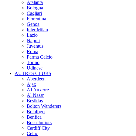
Atalanta
Bologna
Cagliari
Fiorentina
Genoa
Inter Milan
Lazio
Napoli
Juventus
Roma
Parma Calcio
Torino
Udinese
AUTRES CLUBS
Aberdeen
Ajax
AJ Auxerre
Al Nassr
Besiktas
Bolton Wanderers
Botafogo
Benfica
Boca Juniors
Cardiff City
Celtic