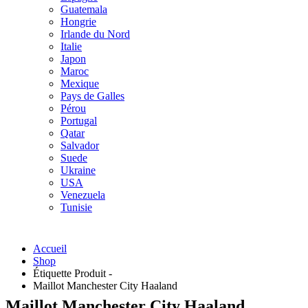
Guatemala
Hongrie
Irlande du Nord
Italie
Japon
Maroc
Mexique
Pays de Galles
Pérou
Portugal
Qatar
Salvador
Suede
Ukraine
USA
Venezuela
Tunisie
Accueil
Shop
Étiquette Produit -
Maillot Manchester City Haaland
Maillot Manchester City Haaland