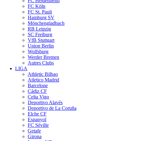
FC Heidenheim
FC Köln
FC St. Pauli
Hamburg SV
Mönchengladbach
RB Leipzig
SC Freiburg
VfB Stuttgart
Union Berlin
Wolfsburg
Werder Bremen
Autres Clubs
LIGA
Athletic Bilbao
Atletico Madrid
Barcelone
Cádiz CF
Celta Vigo
Deportivo Alavés
Deportivo de La Coruña
Elche CF
Espanyol
FC Séville
Getafe
Girona