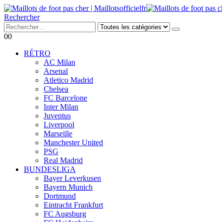
Rechercher
0
0
RÉTRO
AC Milan
Arsenal
Atletico Madrid
Chelsea
FC Barcelone
Inter Milan
Juventus
Liverpool
Marseille
Manchester United
PSG
Real Madrid
BUNDESLIGA
Bayer Leverkusen
Bayern Munich
Dortmund
Eintracht Frankfurt
FC Augsburg