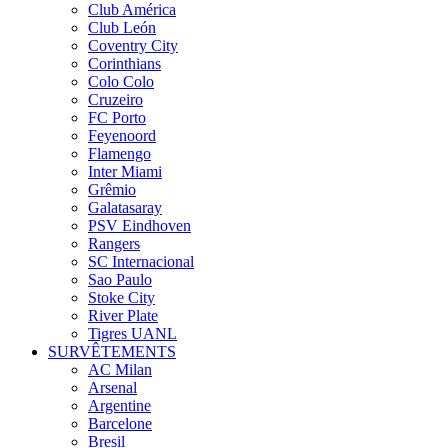
Club América
Club León
Coventry City
Corinthians
Colo Colo
Cruzeiro
FC Porto
Feyenoord
Flamengo
Inter Miami
Grêmio
Galatasaray
PSV Eindhoven
Rangers
SC Internacional
Sao Paulo
Stoke City
River Plate
Tigres UANL
SURVÊTEMENTS
AC Milan
Arsenal
Argentine
Barcelone
Bresil