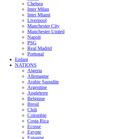
Chelsea
Inter Milan
Inter Miami
Liverpool
Manchester City
Manchester United
Napoli
PSG
Real Madrid
Portugal
Enfant
NATIONS
Algeria
Allemagne
Arabie Saoudite
Argentine
Angleterre
Belgique
Bresil
Chili
Colombie
Costa Rica
Ecosse
Egypte
Espagne