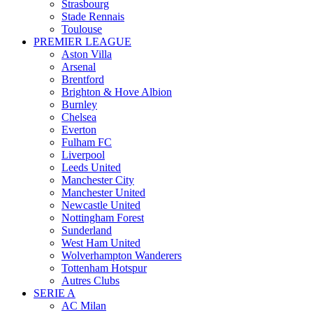
Strasbourg
Stade Rennais
Toulouse
PREMIER LEAGUE
Aston Villa
Arsenal
Brentford
Brighton & Hove Albion
Burnley
Chelsea
Everton
Fulham FC
Liverpool
Leeds United
Manchester City
Manchester United
Newcastle United
Nottingham Forest
Sunderland
West Ham United
Wolverhampton Wanderers
Tottenham Hotspur
Autres Clubs
SERIE A
AC Milan