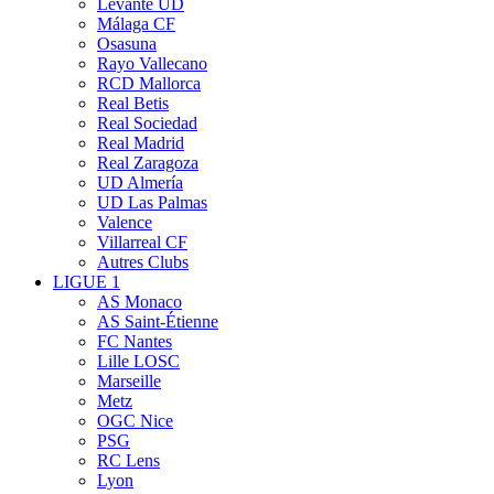
Levante UD
Málaga CF
Osasuna
Rayo Vallecano
RCD Mallorca
Real Betis
Real Sociedad
Real Madrid
Real Zaragoza
UD Almería
UD Las Palmas
Valence
Villarreal CF
Autres Clubs
LIGUE 1
AS Monaco
AS Saint-Étienne
FC Nantes
Lille LOSC
Marseille
Metz
OGC Nice
PSG
RC Lens
Lyon