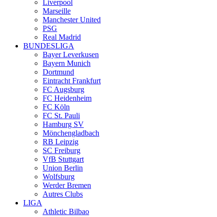
Liverpool
Marseille
Manchester United
PSG
Real Madrid
BUNDESLIGA
Bayer Leverkusen
Bayern Munich
Dortmund
Eintracht Frankfurt
FC Augsburg
FC Heidenheim
FC Köln
FC St. Pauli
Hamburg SV
Mönchengladbach
RB Leipzig
SC Freiburg
VfB Stuttgart
Union Berlin
Wolfsburg
Werder Bremen
Autres Clubs
LIGA
Athletic Bilbao