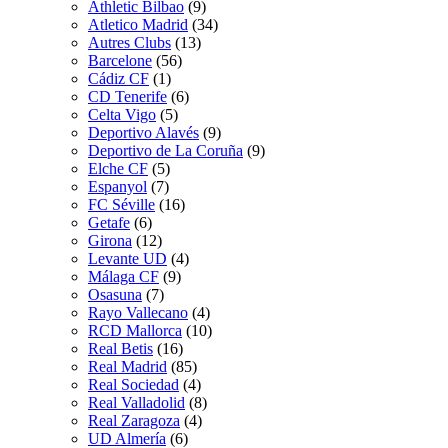
Athletic Bilbao
(9)
Atletico Madrid
(34)
Autres Clubs
(13)
Barcelone
(56)
Cádiz CF
(1)
CD Tenerife
(6)
Celta Vigo
(5)
Deportivo Alavés
(9)
Deportivo de La Coruña
(9)
Elche CF
(5)
Espanyol
(7)
FC Séville
(16)
Getafe
(6)
Girona
(12)
Levante UD
(4)
Málaga CF
(9)
Osasuna
(7)
Rayo Vallecano
(4)
RCD Mallorca
(10)
Real Betis
(16)
Real Madrid
(85)
Real Sociedad
(4)
Real Valladolid
(8)
Real Zaragoza
(4)
UD Almería
(6)