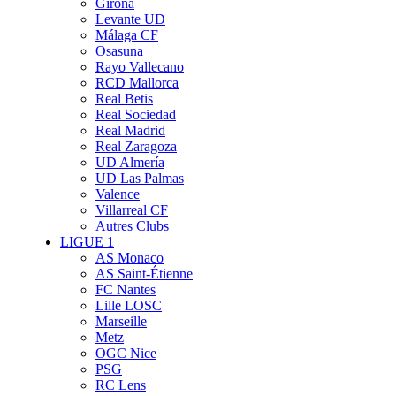
Girona
Levante UD
Málaga CF
Osasuna
Rayo Vallecano
RCD Mallorca
Real Betis
Real Sociedad
Real Madrid
Real Zaragoza
UD Almería
UD Las Palmas
Valence
Villarreal CF
Autres Clubs
LIGUE 1
AS Monaco
AS Saint-Étienne
FC Nantes
Lille LOSC
Marseille
Metz
OGC Nice
PSG
RC Lens