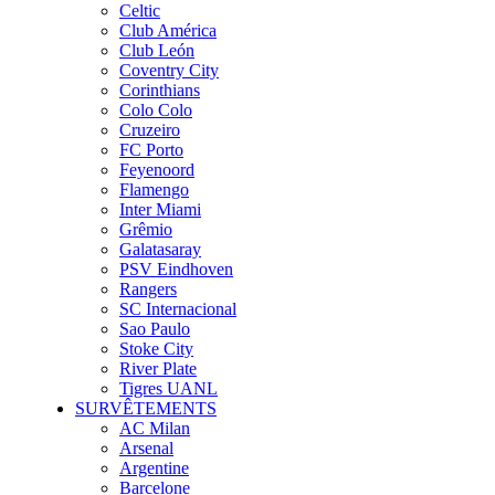
Celtic
Club América
Club León
Coventry City
Corinthians
Colo Colo
Cruzeiro
FC Porto
Feyenoord
Flamengo
Inter Miami
Grêmio
Galatasaray
PSV Eindhoven
Rangers
SC Internacional
Sao Paulo
Stoke City
River Plate
Tigres UANL
SURVÊTEMENTS
AC Milan
Arsenal
Argentine
Barcelone