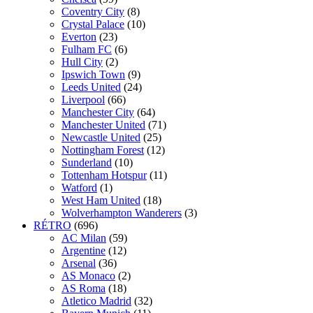
Coventry City
(8)
Crystal Palace
(10)
Everton
(23)
Fulham FC
(6)
Hull City
(2)
Ipswich Town
(9)
Leeds United
(24)
Liverpool
(66)
Manchester City
(64)
Manchester United
(71)
Newcastle United
(25)
Nottingham Forest
(12)
Sunderland
(10)
Tottenham Hotspur
(11)
Watford
(1)
West Ham United
(18)
Wolverhampton Wanderers
(3)
RÉTRO
(696)
AC Milan
(59)
Argentine
(12)
Arsenal
(36)
AS Monaco
(2)
AS Roma
(18)
Atletico Madrid
(32)