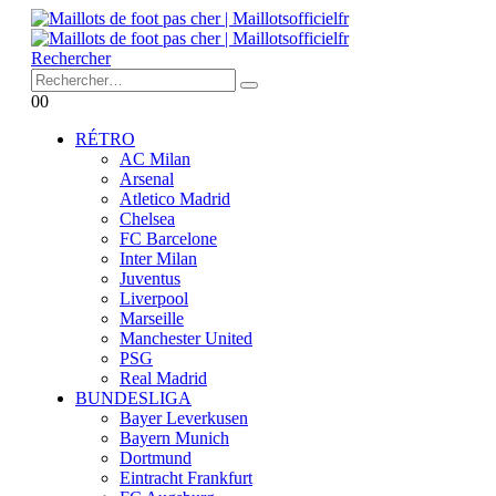
Rechercher
0
0
RÉTRO
AC Milan
Arsenal
Atletico Madrid
Chelsea
FC Barcelone
Inter Milan
Juventus
Liverpool
Marseille
Manchester United
PSG
Real Madrid
BUNDESLIGA
Bayer Leverkusen
Bayern Munich
Dortmund
Eintracht Frankfurt