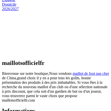
Maillot Espagne Domicile 2026/2027
€
48.00
Le prix initial était : €48.00.
€
25.90
Le prix
actuel est : €25.90.
Maillot France Domicile 2026/2027
€
48.00
Le prix initial était : €48.00.
€
25.90
Le prix
actuel est : €25.90.
maillotsofficielfr
Bienvenue sur notre boutique,Nous vendons
maillot de foot pas cher
de China,grand choix il y en a pour tous les goûts, bonne
présentation des produits à des prix imbattables. Si vous êtes à la
recherche du nouveau maillot d'un club ou d'une sélection nationale
à prix discount, que cela soit d'un gardien de but ou d'un joueur,
vous trouverez parmi le vaste choix que propose
maillotsofficielfr.com
Informations