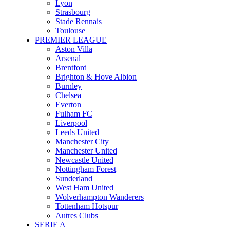
Lyon
Strasbourg
Stade Rennais
Toulouse
PREMIER LEAGUE
Aston Villa
Arsenal
Brentford
Brighton & Hove Albion
Burnley
Chelsea
Everton
Fulham FC
Liverpool
Leeds United
Manchester City
Manchester United
Newcastle United
Nottingham Forest
Sunderland
West Ham United
Wolverhampton Wanderers
Tottenham Hotspur
Autres Clubs
SERIE A