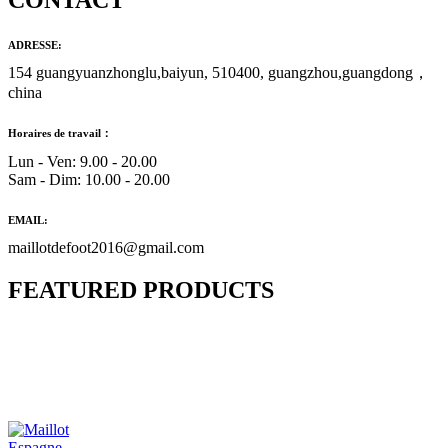
CONTACT
ADRESSE:
154 guangyuanzhonglu,baiyun, 510400, guangzhou,guangdong，
china
Horaires de travail：
Lun - Ven: 9.00 - 20.00
Sam - Dim: 10.00 - 20.00
EMAIL:
maillotdefoot2016@gmail.com
FEATURED PRODUCTS
Maillot Bresil Domicile 2026/2027
€
48.00
Le prix initial était : €48.00.
€
25.90
Le prix
actuel est : €25.90.