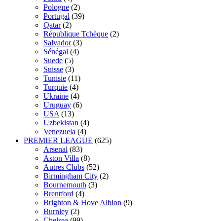
Pologne
(2)
Portugal
(39)
Qatar
(2)
République Tchèque
(2)
Salvador
(3)
Sénégal
(4)
Suede
(5)
Suisse
(3)
Tunisie
(11)
Turquie
(4)
Ukraine
(4)
Uruguay
(6)
USA
(13)
Uzbekistan
(4)
Venezuela
(4)
PREMIER LEAGUE
(625)
Arsenal
(83)
Aston Villa
(8)
Autres Clubs
(52)
Birmingham City
(2)
Bournemouth
(3)
Brentford
(4)
Brighton & Hove Albion
(9)
Burnley
(2)
Chelsea
(99)