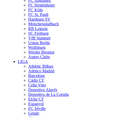
FC Augsburg
FC Heidenheim
FC Köln
FC St. Pauli
Hamburg SV
Mönchengladbach
RB Leipzig
SC Freiburg
VfB Stuttgart
Union Berlin
Wolfsburg
Werder Bremen
Autres Clubs
LIGA
Athletic Bilbao
Atletico Madrid
Barcelone
Cádiz CF
Celta Vigo
Deportivo Alavés
Deportivo de La Coruña
Elche CF
Espanyol
FC Séville
Getafe