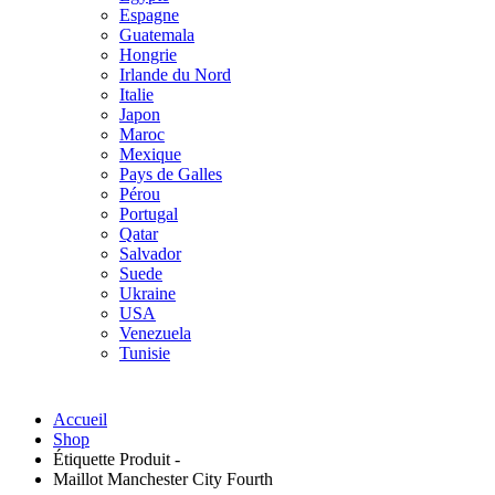
Espagne
Guatemala
Hongrie
Irlande du Nord
Italie
Japon
Maroc
Mexique
Pays de Galles
Pérou
Portugal
Qatar
Salvador
Suede
Ukraine
USA
Venezuela
Tunisie
Accueil
Shop
Étiquette Produit -
Maillot Manchester City Fourth