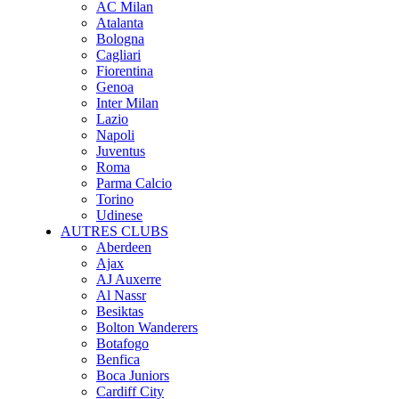
AC Milan
Atalanta
Bologna
Cagliari
Fiorentina
Genoa
Inter Milan
Lazio
Napoli
Juventus
Roma
Parma Calcio
Torino
Udinese
AUTRES CLUBS
Aberdeen
Ajax
AJ Auxerre
Al Nassr
Besiktas
Bolton Wanderers
Botafogo
Benfica
Boca Juniors
Cardiff City