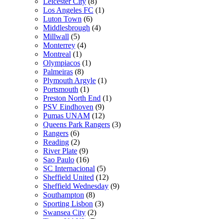
Leicester City
(8)
Los Angeles FC
(1)
Luton Town
(6)
Middlesbrough
(4)
Millwall
(5)
Monterrey
(4)
Montreal
(1)
Olympiacos
(1)
Palmeiras
(8)
Plymouth Argyle
(1)
Portsmouth
(1)
Preston North End
(1)
PSV Eindhoven
(9)
Pumas UNAM
(12)
Queens Park Rangers
(3)
Rangers
(6)
Reading
(2)
River Plate
(9)
Sao Paulo
(16)
SC Internacional
(5)
Sheffield United
(12)
Sheffield Wednesday
(9)
Southampton
(8)
Sporting Lisbon
(3)
Swansea City
(2)