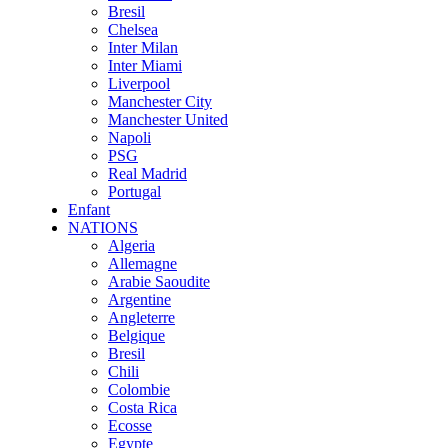
Bresil
Chelsea
Inter Milan
Inter Miami
Liverpool
Manchester City
Manchester United
Napoli
PSG
Real Madrid
Portugal
Enfant
NATIONS
Algeria
Allemagne
Arabie Saoudite
Argentine
Angleterre
Belgique
Bresil
Chili
Colombie
Costa Rica
Ecosse
Egypte