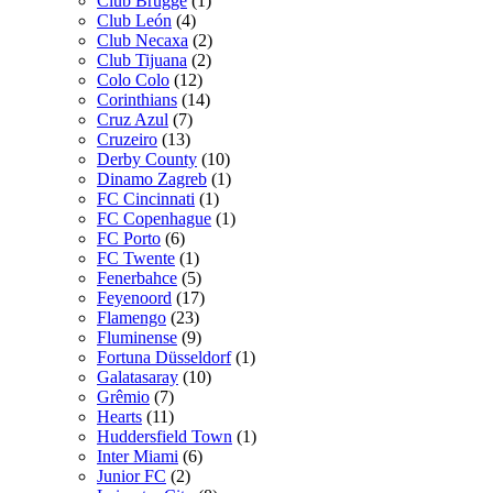
Club Brugge
(1)
Club León
(4)
Club Necaxa
(2)
Club Tijuana
(2)
Colo Colo
(12)
Corinthians
(14)
Cruz Azul
(7)
Cruzeiro
(13)
Derby County
(10)
Dinamo Zagreb
(1)
FC Cincinnati
(1)
FC Copenhague
(1)
FC Porto
(6)
FC Twente
(1)
Fenerbahce
(5)
Feyenoord
(17)
Flamengo
(23)
Fluminense
(9)
Fortuna Düsseldorf
(1)
Galatasaray
(10)
Grêmio
(7)
Hearts
(11)
Huddersfield Town
(1)
Inter Miami
(6)
Junior FC
(2)