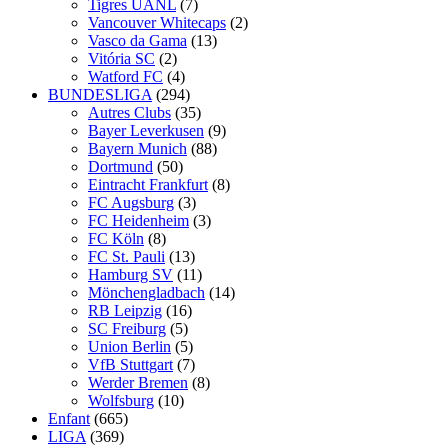
Tigres UANL
(7)
Vancouver Whitecaps
(2)
Vasco da Gama
(13)
Vitória SC
(2)
Watford FC
(4)
BUNDESLIGA
(294)
Autres Clubs
(35)
Bayer Leverkusen
(9)
Bayern Munich
(88)
Dortmund
(50)
Eintracht Frankfurt
(8)
FC Augsburg
(3)
FC Heidenheim
(3)
FC Köln
(8)
FC St. Pauli
(13)
Hamburg SV
(11)
Mönchengladbach
(14)
RB Leipzig
(16)
SC Freiburg
(5)
Union Berlin
(5)
VfB Stuttgart
(7)
Werder Bremen
(8)
Wolfsburg
(10)
Enfant
(665)
LIGA
(369)