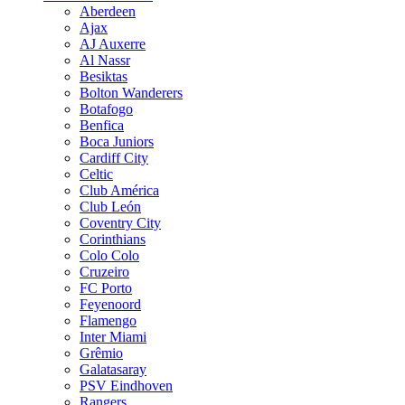
Aberdeen
Ajax
AJ Auxerre
Al Nassr
Besiktas
Bolton Wanderers
Botafogo
Benfica
Boca Juniors
Cardiff City
Celtic
Club América
Club León
Coventry City
Corinthians
Colo Colo
Cruzeiro
FC Porto
Feyenoord
Flamengo
Inter Miami
Grêmio
Galatasaray
PSV Eindhoven
Rangers