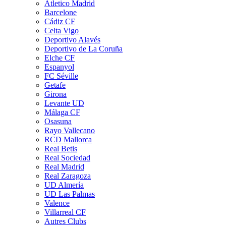
Atletico Madrid
Barcelone
Cádiz CF
Celta Vigo
Deportivo Alavés
Deportivo de La Coruña
Elche CF
Espanyol
FC Séville
Getafe
Girona
Levante UD
Málaga CF
Osasuna
Rayo Vallecano
RCD Mallorca
Real Betis
Real Sociedad
Real Madrid
Real Zaragoza
UD Almería
UD Las Palmas
Valence
Villarreal CF
Autres Clubs