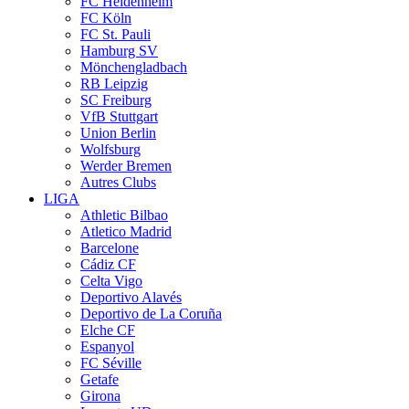
FC Heidenheim
FC Köln
FC St. Pauli
Hamburg SV
Mönchengladbach
RB Leipzig
SC Freiburg
VfB Stuttgart
Union Berlin
Wolfsburg
Werder Bremen
Autres Clubs
LIGA
Athletic Bilbao
Atletico Madrid
Barcelone
Cádiz CF
Celta Vigo
Deportivo Alavés
Deportivo de La Coruña
Elche CF
Espanyol
FC Séville
Getafe
Girona