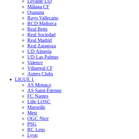
Levante UD
Málaga CF
Osasuna
Rayo Vallecano
RCD Mallorca
Real Betis
Real Sociedad
Real Madrid
Real Zaragoza
UD Almería
UD Las Palmas
Valence
Villarreal CF
Autres Clubs
LIGUE 1
AS Monaco
AS Saint-Étienne
FC Nantes
Lille LOSC
Marseille
Metz
OGC Nice
PSG
RC Lens
Lyon