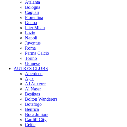
Atalanta
Bologna
Cagliari
Fiorentina
Genoa
Inter Milan
Lazio
Napoli
Juventus
Roma
Parma Calcio
Torino
Udinese
AUTRES CLUBS
Aberdeen
Ajax
AJ Auxerre
Al Nassr
Besiktas
Bolton Wanderers
Botafogo
Benfica
Boca Juniors
Cardiff City
Celtic