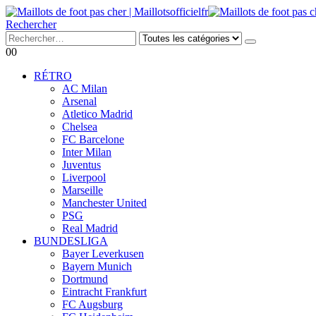
Rechercher
0
0
RÉTRO
AC Milan
Arsenal
Atletico Madrid
Chelsea
FC Barcelone
Inter Milan
Juventus
Liverpool
Marseille
Manchester United
PSG
Real Madrid
BUNDESLIGA
Bayer Leverkusen
Bayern Munich
Dortmund
Eintracht Frankfurt
FC Augsburg