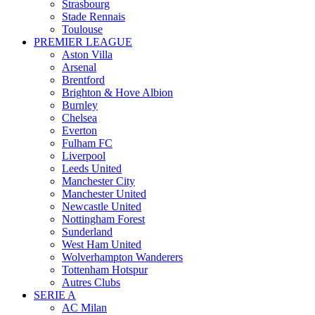
Strasbourg
Stade Rennais
Toulouse
PREMIER LEAGUE
Aston Villa
Arsenal
Brentford
Brighton & Hove Albion
Burnley
Chelsea
Everton
Fulham FC
Liverpool
Leeds United
Manchester City
Manchester United
Newcastle United
Nottingham Forest
Sunderland
West Ham United
Wolverhampton Wanderers
Tottenham Hotspur
Autres Clubs
SERIE A
AC Milan