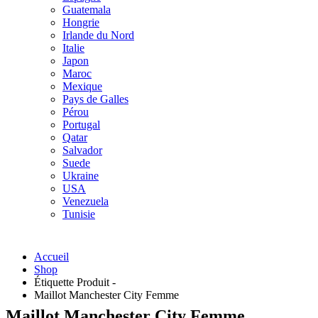
Guatemala
Hongrie
Irlande du Nord
Italie
Japon
Maroc
Mexique
Pays de Galles
Pérou
Portugal
Qatar
Salvador
Suede
Ukraine
USA
Venezuela
Tunisie
Accueil
Shop
Étiquette Produit -
Maillot Manchester City Femme
Maillot Manchester City Femme