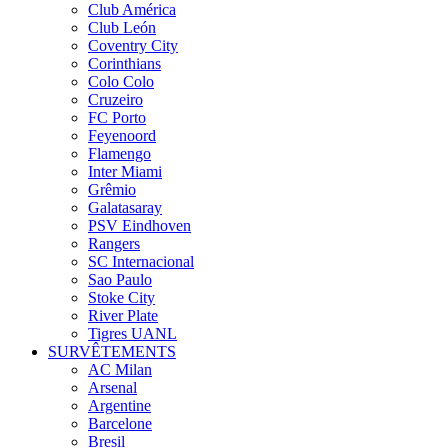
Club América
Club León
Coventry City
Corinthians
Colo Colo
Cruzeiro
FC Porto
Feyenoord
Flamengo
Inter Miami
Grêmio
Galatasaray
PSV Eindhoven
Rangers
SC Internacional
Sao Paulo
Stoke City
River Plate
Tigres UANL
SURVÊTEMENTS
AC Milan
Arsenal
Argentine
Barcelone
Bresil