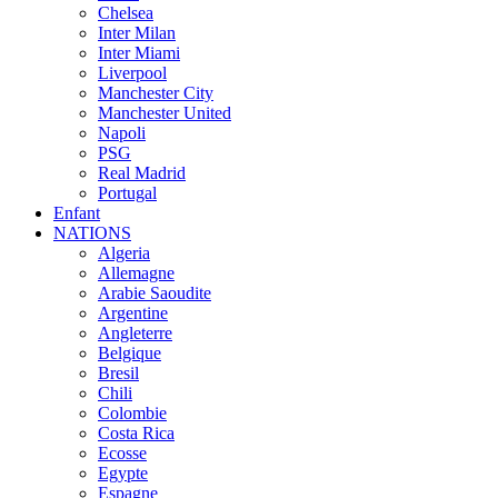
Chelsea
Inter Milan
Inter Miami
Liverpool
Manchester City
Manchester United
Napoli
PSG
Real Madrid
Portugal
Enfant
NATIONS
Algeria
Allemagne
Arabie Saoudite
Argentine
Angleterre
Belgique
Bresil
Chili
Colombie
Costa Rica
Ecosse
Egypte
Espagne