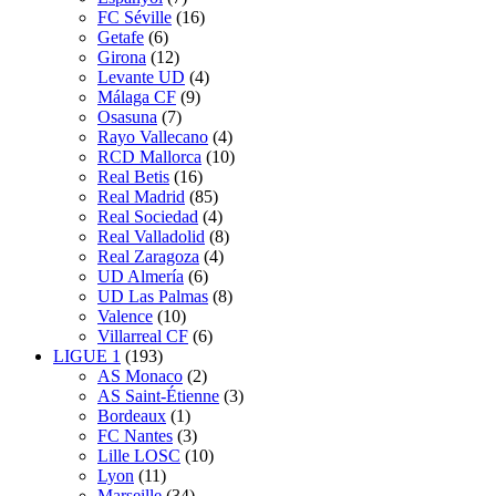
FC Séville
(16)
Getafe
(6)
Girona
(12)
Levante UD
(4)
Málaga CF
(9)
Osasuna
(7)
Rayo Vallecano
(4)
RCD Mallorca
(10)
Real Betis
(16)
Real Madrid
(85)
Real Sociedad
(4)
Real Valladolid
(8)
Real Zaragoza
(4)
UD Almería
(6)
UD Las Palmas
(8)
Valence
(10)
Villarreal CF
(6)
LIGUE 1
(193)
AS Monaco
(2)
AS Saint-Étienne
(3)
Bordeaux
(1)
FC Nantes
(3)
Lille LOSC
(10)
Lyon
(11)
Marseille
(34)