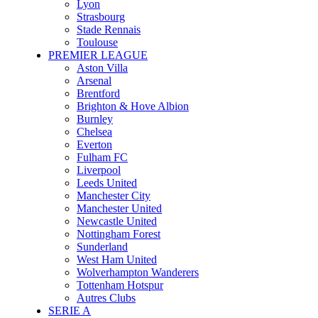
Lyon
Strasbourg
Stade Rennais
Toulouse
PREMIER LEAGUE
Aston Villa
Arsenal
Brentford
Brighton & Hove Albion
Burnley
Chelsea
Everton
Fulham FC
Liverpool
Leeds United
Manchester City
Manchester United
Newcastle United
Nottingham Forest
Sunderland
West Ham United
Wolverhampton Wanderers
Tottenham Hotspur
Autres Clubs
SERIE A