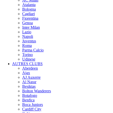
AC Milan
Atalanta
Bologna
Cagliari
Fiorentina
Genoa
Inter Milan
Lazio
Napoli
Juventus
Roma
Parma Calcio
Torino
Udinese
AUTRES CLUBS
Aberdeen
Ajax
AJ Auxerre
Al Nassr
Besiktas
Bolton Wanderers
Botafogo
Benfica
Boca Juniors
Cardiff City