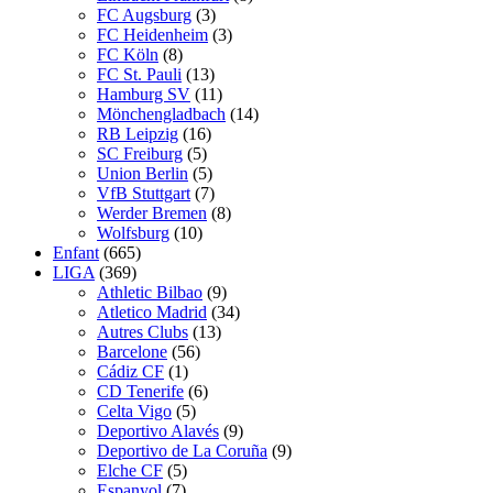
FC Augsburg
(3)
FC Heidenheim
(3)
FC Köln
(8)
FC St. Pauli
(13)
Hamburg SV
(11)
Mönchengladbach
(14)
RB Leipzig
(16)
SC Freiburg
(5)
Union Berlin
(5)
VfB Stuttgart
(7)
Werder Bremen
(8)
Wolfsburg
(10)
Enfant
(665)
LIGA
(369)
Athletic Bilbao
(9)
Atletico Madrid
(34)
Autres Clubs
(13)
Barcelone
(56)
Cádiz CF
(1)
CD Tenerife
(6)
Celta Vigo
(5)
Deportivo Alavés
(9)
Deportivo de La Coruña
(9)
Elche CF
(5)
Espanyol
(7)