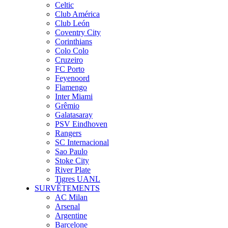
Celtic
Club América
Club León
Coventry City
Corinthians
Colo Colo
Cruzeiro
FC Porto
Feyenoord
Flamengo
Inter Miami
Grêmio
Galatasaray
PSV Eindhoven
Rangers
SC Internacional
Sao Paulo
Stoke City
River Plate
Tigres UANL
SURVÊTEMENTS
AC Milan
Arsenal
Argentine
Barcelone