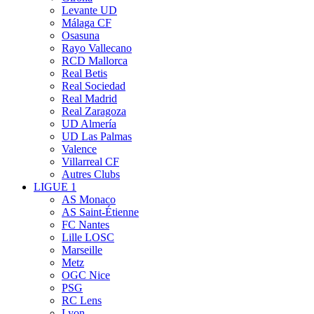
Levante UD
Málaga CF
Osasuna
Rayo Vallecano
RCD Mallorca
Real Betis
Real Sociedad
Real Madrid
Real Zaragoza
UD Almería
UD Las Palmas
Valence
Villarreal CF
Autres Clubs
LIGUE 1
AS Monaco
AS Saint-Étienne
FC Nantes
Lille LOSC
Marseille
Metz
OGC Nice
PSG
RC Lens
Lyon