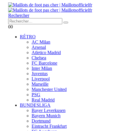
Rechercher
0
0
RÉTRO
AC Milan
Arsenal
Atletico Madrid
Chelsea
FC Barcelone
Inter Milan
Juventus
Liverpool
Marseille
Manchester United
PSG
Real Madrid
BUNDESLIGA
Bayer Leverkusen
Bayern Munich
Dortmund
Eintracht Frankfurt