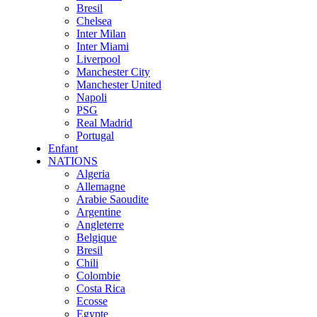
Bresil
Chelsea
Inter Milan
Inter Miami
Liverpool
Manchester City
Manchester United
Napoli
PSG
Real Madrid
Portugal
Enfant
NATIONS
Algeria
Allemagne
Arabie Saoudite
Argentine
Angleterre
Belgique
Bresil
Chili
Colombie
Costa Rica
Ecosse
Egypte