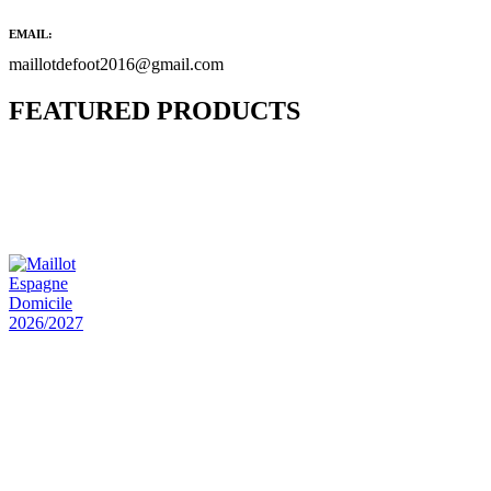
EMAIL:
maillotdefoot2016@gmail.com
FEATURED PRODUCTS
Maillot Bresil Domicile 2026/2027
€
48.00
Le prix initial était : €48.00.
€
25.90
Le prix
actuel est : €25.90.
Maillot Espagne Domicile 2026/2027
€
48.00
Le prix initial était : €48.00.
€
25.90
Le prix
actuel est : €25.90.
Maillot France Domicile 2026/2027