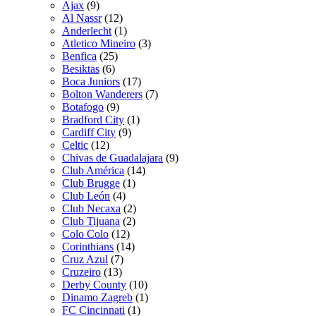
Ajax
(9)
Al Nassr
(12)
Anderlecht
(1)
Atletico Mineiro
(3)
Benfica
(25)
Besiktas
(6)
Boca Juniors
(17)
Bolton Wanderers
(7)
Botafogo
(9)
Bradford City
(1)
Cardiff City
(9)
Celtic
(12)
Chivas de Guadalajara
(9)
Club América
(14)
Club Brugge
(1)
Club León
(4)
Club Necaxa
(2)
Club Tijuana
(2)
Colo Colo
(12)
Corinthians
(14)
Cruz Azul
(7)
Cruzeiro
(13)
Derby County
(10)
Dinamo Zagreb
(1)
FC Cincinnati
(1)