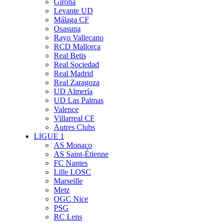
Girona
Levante UD
Málaga CF
Osasuna
Rayo Vallecano
RCD Mallorca
Real Betis
Real Sociedad
Real Madrid
Real Zaragoza
UD Almería
UD Las Palmas
Valence
Villarreal CF
Autres Clubs
LIGUE 1
AS Monaco
AS Saint-Étienne
FC Nantes
Lille LOSC
Marseille
Metz
OGC Nice
PSG
RC Lens