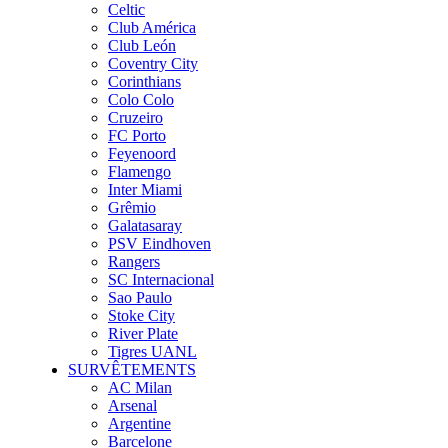
Celtic
Club América
Club León
Coventry City
Corinthians
Colo Colo
Cruzeiro
FC Porto
Feyenoord
Flamengo
Inter Miami
Grêmio
Galatasaray
PSV Eindhoven
Rangers
SC Internacional
Sao Paulo
Stoke City
River Plate
Tigres UANL
SURVÊTEMENTS
AC Milan
Arsenal
Argentine
Barcelone