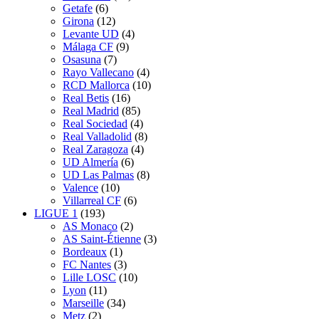
Getafe
(6)
Girona
(12)
Levante UD
(4)
Málaga CF
(9)
Osasuna
(7)
Rayo Vallecano
(4)
RCD Mallorca
(10)
Real Betis
(16)
Real Madrid
(85)
Real Sociedad
(4)
Real Valladolid
(8)
Real Zaragoza
(4)
UD Almería
(6)
UD Las Palmas
(8)
Valence
(10)
Villarreal CF
(6)
LIGUE 1
(193)
AS Monaco
(2)
AS Saint-Étienne
(3)
Bordeaux
(1)
FC Nantes
(3)
Lille LOSC
(10)
Lyon
(11)
Marseille
(34)
Metz
(2)