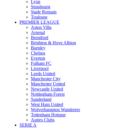
Lyon
Strasbourg
Stade Rennais
Toulouse
PREMIER LEAGUE
Aston Villa
Arsenal
Brentford
Brighton & Hove Albion
Burnley
Chelsea
Everton
Fulham FC
Liverpool
Leeds United
Manchester City
Manchester United
Newcastle United
Nottingham Forest
Sunderland
West Ham United
Wolverhampton Wanderers
Tottenham Hotspur
Autres Clubs
SERIE A