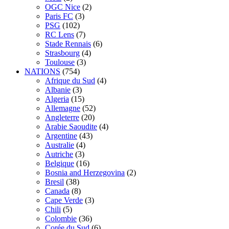
OGC Nice
(2)
Paris FC
(3)
PSG
(102)
RC Lens
(7)
Stade Rennais
(6)
Strasbourg
(4)
Toulouse
(3)
NATIONS
(754)
Afrique du Sud
(4)
Albanie
(3)
Algeria
(15)
Allemagne
(52)
Angleterre
(20)
Arabie Saoudite
(4)
Argentine
(43)
Australie
(4)
Autriche
(3)
Belgique
(16)
Bosnia and Herzegovina
(2)
Bresil
(38)
Canada
(8)
Cape Verde
(3)
Chili
(5)
Colombie
(36)
Corée du Sud
(6)