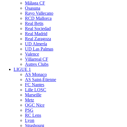
Málaga CF
Osasuna
Rayo Vallecano
RCD Mallorca
Real Betis
Real Sociedad
Real Madrid
Real Zaragoza
UD Almería
UD Las Palmas
Valence
Villarreal CF
Autres Clubs
LIGUE 1
AS Monaco
AS Saint-Étienne
FC Nantes
Lille LOSC
Marseille
Metz
OGC Nice
PSG
RC Lens
Lyon
Strasbourg