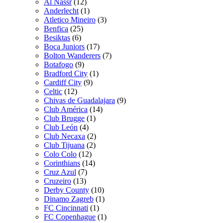
Al Nassr
(12)
Anderlecht
(1)
Atletico Mineiro
(3)
Benfica
(25)
Besiktas
(6)
Boca Juniors
(17)
Bolton Wanderers
(7)
Botafogo
(9)
Bradford City
(1)
Cardiff City
(9)
Celtic
(12)
Chivas de Guadalajara
(9)
Club América
(14)
Club Brugge
(1)
Club León
(4)
Club Necaxa
(2)
Club Tijuana
(2)
Colo Colo
(12)
Corinthians
(14)
Cruz Azul
(7)
Cruzeiro
(13)
Derby County
(10)
Dinamo Zagreb
(1)
FC Cincinnati
(1)
FC Copenhague
(1)