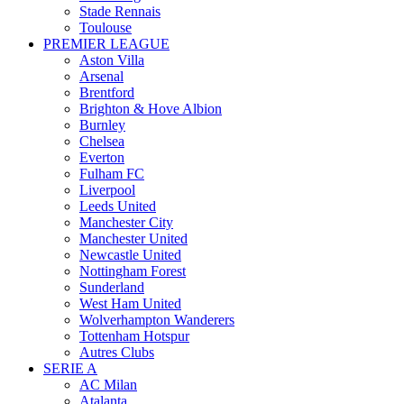
Stade Rennais
Toulouse
PREMIER LEAGUE
Aston Villa
Arsenal
Brentford
Brighton & Hove Albion
Burnley
Chelsea
Everton
Fulham FC
Liverpool
Leeds United
Manchester City
Manchester United
Newcastle United
Nottingham Forest
Sunderland
West Ham United
Wolverhampton Wanderers
Tottenham Hotspur
Autres Clubs
SERIE A
AC Milan
Atalanta