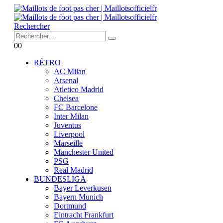
Rechercher
0
0
RÉTRO
AC Milan
Arsenal
Atletico Madrid
Chelsea
FC Barcelone
Inter Milan
Juventus
Liverpool
Marseille
Manchester United
PSG
Real Madrid
BUNDESLIGA
Bayer Leverkusen
Bayern Munich
Dortmund
Eintracht Frankfurt