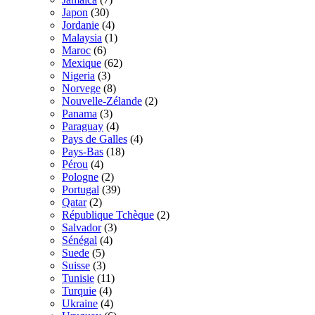
Japon
(30)
Jordanie
(4)
Malaysia
(1)
Maroc
(6)
Mexique
(62)
Nigeria
(3)
Norvege
(8)
Nouvelle-Zélande
(2)
Panama
(3)
Paraguay
(4)
Pays de Galles
(4)
Pays-Bas
(18)
Pérou
(4)
Pologne
(2)
Portugal
(39)
Qatar
(2)
République Tchèque
(2)
Salvador
(3)
Sénégal
(4)
Suede
(5)
Suisse
(3)
Tunisie
(11)
Turquie
(4)
Ukraine
(4)