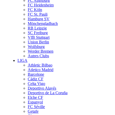
FC Augsburg
FC Heidenheim
FC Köln
FC St. Pauli
Hamburg SV
Mönchengladbach
RB Leipzig
SC Freiburg
VfB Stuttgart
Union Berlin
Wolfsburg
Werder Bremen
Autres Clubs
LIGA
Athletic Bilbao
Atletico Madrid
Barcelone
Cádiz CF
Celta Vigo
Deportivo Alavés
Deportivo de La Coruña
Elche CF
Espanyol
FC Séville
Getafe