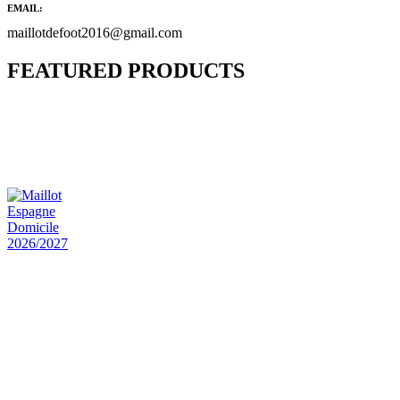
EMAIL:
maillotdefoot2016@gmail.com
FEATURED PRODUCTS
Maillot Bresil Domicile 2026/2027
€
48.00
Le prix initial était : €48.00.
€
25.90
Le prix
actuel est : €25.90.
Maillot Espagne Domicile 2026/2027
€
48.00
Le prix initial était : €48.00.
€
25.90
Le prix
actuel est : €25.90.
Maillot France Domicile 2026/2027
€
48.00
Le prix initial était : €48.00.
€
25.90
Le prix