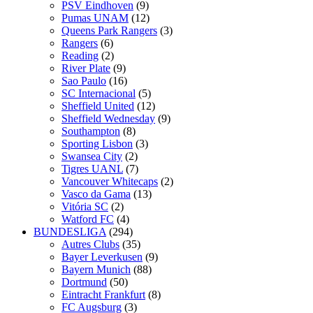
PSV Eindhoven
(9)
Pumas UNAM
(12)
Queens Park Rangers
(3)
Rangers
(6)
Reading
(2)
River Plate
(9)
Sao Paulo
(16)
SC Internacional
(5)
Sheffield United
(12)
Sheffield Wednesday
(9)
Southampton
(8)
Sporting Lisbon
(3)
Swansea City
(2)
Tigres UANL
(7)
Vancouver Whitecaps
(2)
Vasco da Gama
(13)
Vitória SC
(2)
Watford FC
(4)
BUNDESLIGA
(294)
Autres Clubs
(35)
Bayer Leverkusen
(9)
Bayern Munich
(88)
Dortmund
(50)
Eintracht Frankfurt
(8)
FC Augsburg
(3)