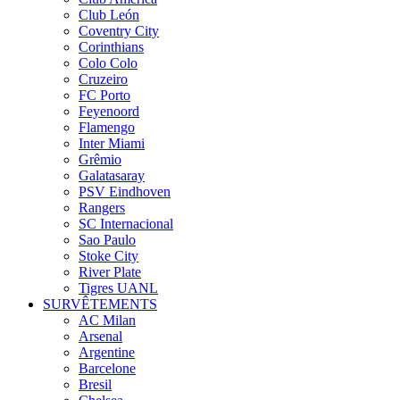
Club León
Coventry City
Corinthians
Colo Colo
Cruzeiro
FC Porto
Feyenoord
Flamengo
Inter Miami
Grêmio
Galatasaray
PSV Eindhoven
Rangers
SC Internacional
Sao Paulo
Stoke City
River Plate
Tigres UANL
SURVÊTEMENTS
AC Milan
Arsenal
Argentine
Barcelone
Bresil