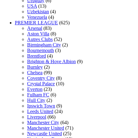
Uruguay
(6)
USA
(13)
Uzbekistan
(4)
Venezuela
(4)
PREMIER LEAGUE
(625)
Arsenal
(83)
Aston Villa
(8)
Autres Clubs
(52)
Birmingham City
(2)
Bournemouth
(3)
Brentford
(4)
Brighton & Hove Albion
(9)
Burnley
(2)
Chelsea
(99)
Coventry City
(8)
Crystal Palace
(10)
Everton
(23)
Fulham FC
(6)
Hull City
(2)
Ipswich Town
(9)
Leeds United
(24)
Liverpool
(66)
Manchester City
(64)
Manchester United
(71)
Newcastle United
(25)