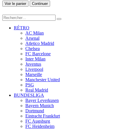
Voir le panier
Continuer
RÉTRO
AC Milan
Arsenal
Atletico Madrid
Chelsea
FC Barcelone
Inter Milan
Juventus
Liverpool
Marseille
Manchester United
PSG
Real Madrid
BUNDESLIGA
Bayer Leverkusen
Bayern Munich
Dortmund
Eintracht Frankfurt
FC Augsburg
FC Heidenheim