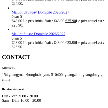
€25.90.
Maillot Uruguay Domicile 2026/2027
0
sur 5
€
48.00
Le prix initial était : €48.00.
€
25.90
Le prix actuel est :
€25.90.
Maillot Suisse Domicile 2026/2027
0
sur 5
€
48.00
Le prix initial était : €48.00.
€
25.90
Le prix actuel est :
€25.90.
CONTACT
ADRESSE:
154 guangyuanzhonglu,baiyun, 510400, guangzhou,guangdong，
china
Horaires de travail：
Lun - Ven: 9.00 - 20.00
Sam - Dim: 10.00 - 20.00