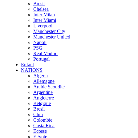
Bresil
Chelsea
Inter Milan
Inter Miami
Liverpool
Manchester City
Manchester United
Napoli
PSG
Real Madrid
Portugal
Enfant
NATIONS
Algeria
Allemagne
Arabie Saoudite
Argentine
Angleterre
Belgique
Bresil
Chili
Colombie
Costa Rica
Ecosse
Egypte