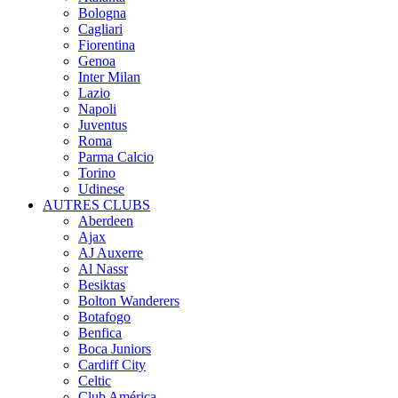
Bologna
Cagliari
Fiorentina
Genoa
Inter Milan
Lazio
Napoli
Juventus
Roma
Parma Calcio
Torino
Udinese
AUTRES CLUBS
Aberdeen
Ajax
AJ Auxerre
Al Nassr
Besiktas
Bolton Wanderers
Botafogo
Benfica
Boca Juniors
Cardiff City
Celtic
Club América