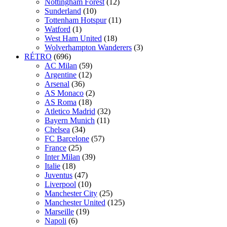
Nottingham Forest
(12)
Sunderland
(10)
Tottenham Hotspur
(11)
Watford
(1)
West Ham United
(18)
Wolverhampton Wanderers
(3)
RÉTRO
(696)
AC Milan
(59)
Argentine
(12)
Arsenal
(36)
AS Monaco
(2)
AS Roma
(18)
Atletico Madrid
(32)
Bayern Munich
(11)
Chelsea
(34)
FC Barcelone
(57)
France
(25)
Inter Milan
(39)
Italie
(18)
Juventus
(47)
Liverpool
(10)
Manchester City
(25)
Manchester United
(125)
Marseille
(19)
Napoli
(6)