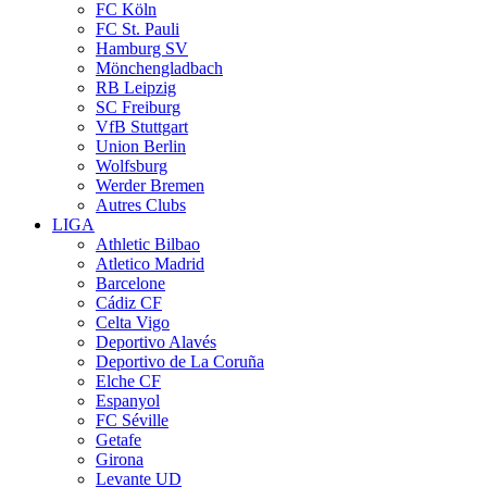
FC Köln
FC St. Pauli
Hamburg SV
Mönchengladbach
RB Leipzig
SC Freiburg
VfB Stuttgart
Union Berlin
Wolfsburg
Werder Bremen
Autres Clubs
LIGA
Athletic Bilbao
Atletico Madrid
Barcelone
Cádiz CF
Celta Vigo
Deportivo Alavés
Deportivo de La Coruña
Elche CF
Espanyol
FC Séville
Getafe
Girona
Levante UD