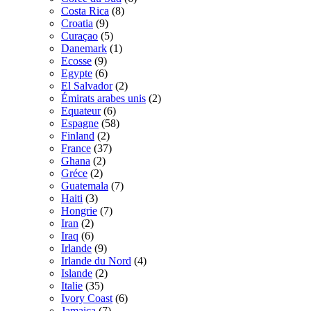
Costa Rica
(8)
Croatia
(9)
Curaçao
(5)
Danemark
(1)
Ecosse
(9)
Egypte
(6)
El Salvador
(2)
Émirats arabes unis
(2)
Equateur
(6)
Espagne
(58)
Finland
(2)
France
(37)
Ghana
(2)
Gréce
(2)
Guatemala
(7)
Haiti
(3)
Hongrie
(7)
Iran
(2)
Iraq
(6)
Irlande
(9)
Irlande du Nord
(4)
Islande
(2)
Italie
(35)
Ivory Coast
(6)
Jamaica
(7)