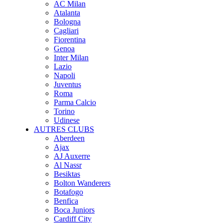
AC Milan
Atalanta
Bologna
Cagliari
Fiorentina
Genoa
Inter Milan
Lazio
Napoli
Juventus
Roma
Parma Calcio
Torino
Udinese
AUTRES CLUBS
Aberdeen
Ajax
AJ Auxerre
Al Nassr
Besiktas
Bolton Wanderers
Botafogo
Benfica
Boca Juniors
Cardiff City