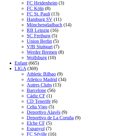
FC Heidenheim
(3)
FC Köln
(8)
FC St. Pauli
(13)
Hamburg SV
(11)
Mönchengladbach
(14)
RB Leipzig
(16)
SC Freiburg
(5)
Union Berlin
(5)
VfB Stuttgart
(7)
Werder Bremen
(8)
Wolfsburg
(10)
Enfant
(665)
LIGA
(369)
Athletic Bilbao
(9)
Atletico Madrid
(34)
Autres Clubs
(13)
Barcelone
(56)
Cádiz CF
(1)
CD Tenerife
(6)
Celta Vigo
(5)
Deportivo Alavés
(9)
Deportivo de La Coruña
(9)
Elche CF
(5)
Espanyol
(7)
FC Séville
(16)