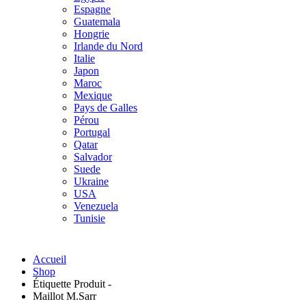
Espagne
Guatemala
Hongrie
Irlande du Nord
Italie
Japon
Maroc
Mexique
Pays de Galles
Pérou
Portugal
Qatar
Salvador
Suede
Ukraine
USA
Venezuela
Tunisie
Accueil
Shop
Étiquette Produit -
Maillot M.Sarr