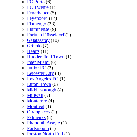
FC Porto
(6)
FC Twente
(1)
Fenerbahce
(5)
Feyenoord
(17)
Flamengo
(23)
Fluminense
(9)
Fortuna Düsseldorf
(1)
Galatasaray
(10)
Grêmio
(7)
Hearts
(11)
Huddersfield Town
(1)
Inter Miami
(6)
Junior FC
(2)
Leicester City
(8)
Los Angeles FC
(1)
Luton Town
(6)
Middlesbrough
(4)
Millwall
(5)
Monterrey
(4)
Montreal
(1)
Olympiacos
(1)
Palmeiras
(8)
Plymouth Argyle
(1)
Portsmouth
(1)
Preston North End
(1)