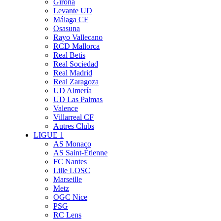
Girona
Levante UD
Málaga CF
Osasuna
Rayo Vallecano
RCD Mallorca
Real Betis
Real Sociedad
Real Madrid
Real Zaragoza
UD Almería
UD Las Palmas
Valence
Villarreal CF
Autres Clubs
LIGUE 1
AS Monaco
AS Saint-Étienne
FC Nantes
Lille LOSC
Marseille
Metz
OGC Nice
PSG
RC Lens