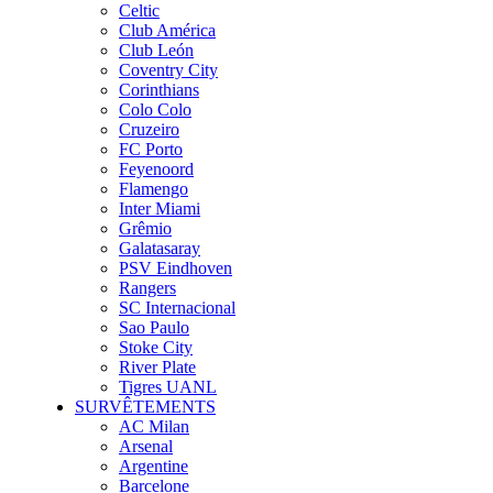
Celtic
Club América
Club León
Coventry City
Corinthians
Colo Colo
Cruzeiro
FC Porto
Feyenoord
Flamengo
Inter Miami
Grêmio
Galatasaray
PSV Eindhoven
Rangers
SC Internacional
Sao Paulo
Stoke City
River Plate
Tigres UANL
SURVÊTEMENTS
AC Milan
Arsenal
Argentine
Barcelone