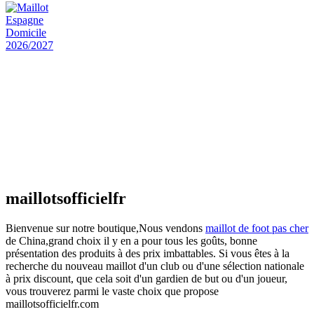
Maillot Espagne Domicile 2026/2027
€
48.00
Le prix initial était : €48.00.
€
25.90
Le prix
actuel est : €25.90.
Maillot France Domicile 2026/2027
€
48.00
Le prix initial était : €48.00.
€
25.90
Le prix
actuel est : €25.90.
maillotsofficielfr
Bienvenue sur notre boutique,Nous vendons
maillot de foot pas cher
de China,grand choix il y en a pour tous les goûts, bonne
présentation des produits à des prix imbattables. Si vous êtes à la
recherche du nouveau maillot d'un club ou d'une sélection nationale
à prix discount, que cela soit d'un gardien de but ou d'un joueur,
vous trouverez parmi le vaste choix que propose
maillotsofficielfr.com