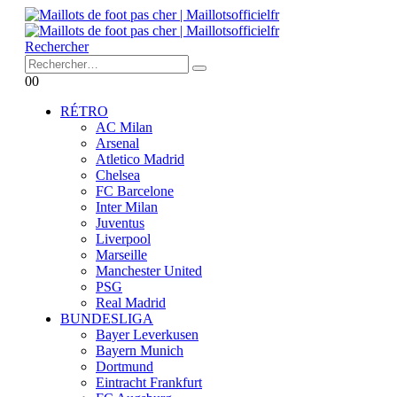
Rechercher
0
0
RÉTRO
AC Milan
Arsenal
Atletico Madrid
Chelsea
FC Barcelone
Inter Milan
Juventus
Liverpool
Marseille
Manchester United
PSG
Real Madrid
BUNDESLIGA
Bayer Leverkusen
Bayern Munich
Dortmund
Eintracht Frankfurt