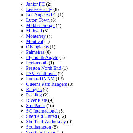
Junior FC
(2)
Leicester City
(8)
Los Angeles FC
(1)
Luton Town
(6)
Middlesbrough
(4)
Millwall
(5)
Monterrey
(4)
Montreal
(1)
Olympiacos
(1)
Palmeiras
(8)
Plymouth Argyle
(1)
Portsmouth
(1)
Preston North End
(1)
PSV Eindhoven
(9)
Pumas UNAM
(12)
Queens Park Rangers
(3)
Rangers
(6)
Reading
(2)
River Plate
(9)
Sao Paulo
(16)
SC Internacional
(5)
Sheffield United
(12)
Sheffield Wednesday
(9)
Southampton
(8)
Sporting Lisbon
(3)