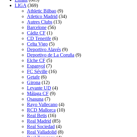
LIGA
(369)
Athletic Bilbao
(9)
Atletico Madrid
(34)
Autres Clubs
(13)
Barcelone
(56)
Cádiz CF
(1)
CD Tenerife
(6)
Celta Vigo
(5)
Deportivo Alavés
(9)
Deportivo de La Coruña
(9)
Elche CF
(5)
Espanyol
(7)
FC Séville
(16)
Getafe
(6)
Girona
(12)
Levante UD
(4)
Málaga CF
(9)
Osasuna
(7)
Rayo Vallecano
(4)
RCD Mallorca
(10)
Real Betis
(16)
Real Madrid
(85)
Real Sociedad
(4)
Real Valladolid
(8)