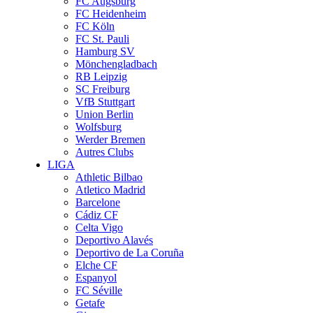
FC Augsburg
FC Heidenheim
FC Köln
FC St. Pauli
Hamburg SV
Mönchengladbach
RB Leipzig
SC Freiburg
VfB Stuttgart
Union Berlin
Wolfsburg
Werder Bremen
Autres Clubs
LIGA
Athletic Bilbao
Atletico Madrid
Barcelone
Cádiz CF
Celta Vigo
Deportivo Alavés
Deportivo de La Coruña
Elche CF
Espanyol
FC Séville
Getafe