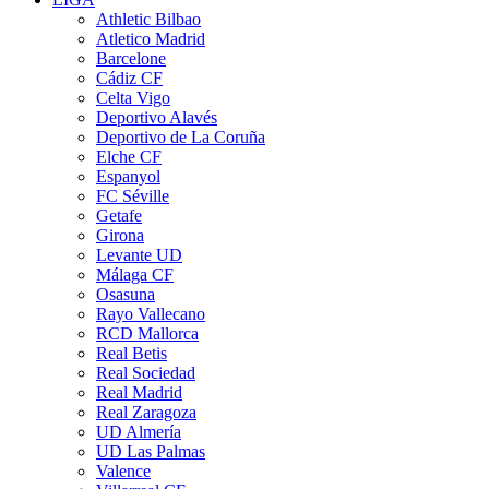
Athletic Bilbao
Atletico Madrid
Barcelone
Cádiz CF
Celta Vigo
Deportivo Alavés
Deportivo de La Coruña
Elche CF
Espanyol
FC Séville
Getafe
Girona
Levante UD
Málaga CF
Osasuna
Rayo Vallecano
RCD Mallorca
Real Betis
Real Sociedad
Real Madrid
Real Zaragoza
UD Almería
UD Las Palmas
Valence