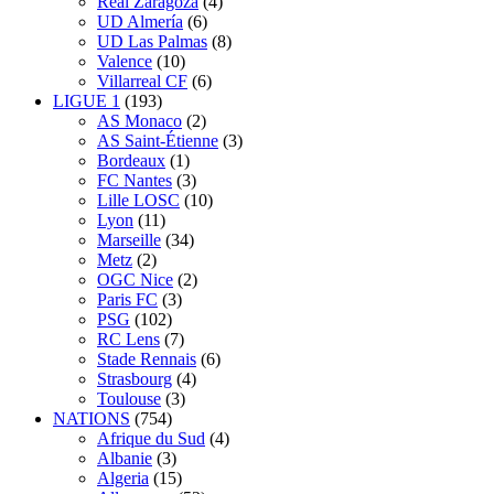
Real Zaragoza
(4)
UD Almería
(6)
UD Las Palmas
(8)
Valence
(10)
Villarreal CF
(6)
LIGUE 1
(193)
AS Monaco
(2)
AS Saint-Étienne
(3)
Bordeaux
(1)
FC Nantes
(3)
Lille LOSC
(10)
Lyon
(11)
Marseille
(34)
Metz
(2)
OGC Nice
(2)
Paris FC
(3)
PSG
(102)
RC Lens
(7)
Stade Rennais
(6)
Strasbourg
(4)
Toulouse
(3)
NATIONS
(754)
Afrique du Sud
(4)
Albanie
(3)
Algeria
(15)