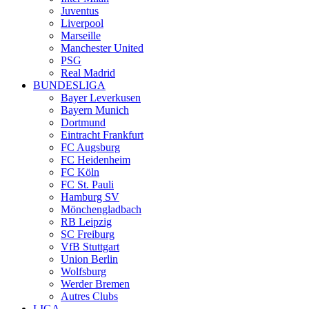
Juventus
Liverpool
Marseille
Manchester United
PSG
Real Madrid
BUNDESLIGA
Bayer Leverkusen
Bayern Munich
Dortmund
Eintracht Frankfurt
FC Augsburg
FC Heidenheim
FC Köln
FC St. Pauli
Hamburg SV
Mönchengladbach
RB Leipzig
SC Freiburg
VfB Stuttgart
Union Berlin
Wolfsburg
Werder Bremen
Autres Clubs
LIGA