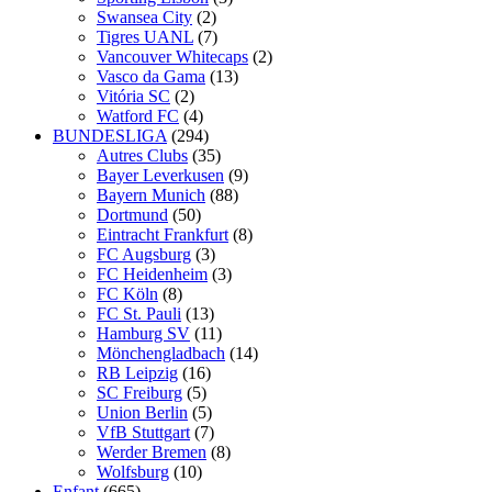
Swansea City
(2)
Tigres UANL
(7)
Vancouver Whitecaps
(2)
Vasco da Gama
(13)
Vitória SC
(2)
Watford FC
(4)
BUNDESLIGA
(294)
Autres Clubs
(35)
Bayer Leverkusen
(9)
Bayern Munich
(88)
Dortmund
(50)
Eintracht Frankfurt
(8)
FC Augsburg
(3)
FC Heidenheim
(3)
FC Köln
(8)
FC St. Pauli
(13)
Hamburg SV
(11)
Mönchengladbach
(14)
RB Leipzig
(16)
SC Freiburg
(5)
Union Berlin
(5)
VfB Stuttgart
(7)
Werder Bremen
(8)
Wolfsburg
(10)
Enfant
(665)