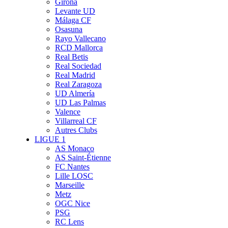
Girona
Levante UD
Málaga CF
Osasuna
Rayo Vallecano
RCD Mallorca
Real Betis
Real Sociedad
Real Madrid
Real Zaragoza
UD Almería
UD Las Palmas
Valence
Villarreal CF
Autres Clubs
LIGUE 1
AS Monaco
AS Saint-Étienne
FC Nantes
Lille LOSC
Marseille
Metz
OGC Nice
PSG
RC Lens