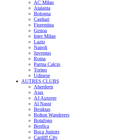
AC Milan
Atalanta
Bologna
Cagliari
Fiorentina
Genoa
Inter Milan
Lazio
Napoli
Juventus
Roma
Parma Calcio
Torino
Udinese
AUTRES CLUBS
Aberdeen
Ajax
AJ Auxerre
Al Nassr
Besiktas
Bolton Wanderers
Botafogo
Benfica
Boca Juniors
Cardiff City