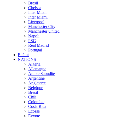
Bresil
Chelsea
Inter Milan
Inter Miami
Liverpool
Manchester City
Manchester United
Napoli
PSG
Real Madrid
Portugal
Enfant
NATIONS
Algeria
Allemagne
Arabie Saoudite
Argentine
Angleterre
Belgique
Bresil
Chili
Colombie
Costa Rica
Ecosse
Egypte