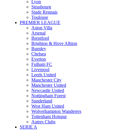
Lyon
Strasbourg
Stade Rennais
Toulouse
PREMIER LEAGUE
Aston Villa
Arsenal
Brentford
Brighton & Hove Albion
Burnley
Chelsea
Everton
Fulham FC
Liverpool
Leeds United
Manchester City
Manchester United
Newcastle United
Nottingham Forest
Sunderland
West Ham United
Wolverhampton Wanderers
Tottenham Hotspur
Autres Clubs
SERIE A