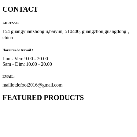
CONTACT
ADRESSE:
154 guangyuanzhonglu,baiyun, 510400, guangzhou,guangdong，
china
Horaires de travail：
Lun - Ven: 9.00 - 20.00
Sam - Dim: 10.00 - 20.00
EMAIL:
maillotdefoot2016@gmail.com
FEATURED PRODUCTS
Maillot Bresil Domicile 2026/2027
€
48.00
Le prix initial était : €48.00.
€
25.90
Le prix
actuel est : €25.90.