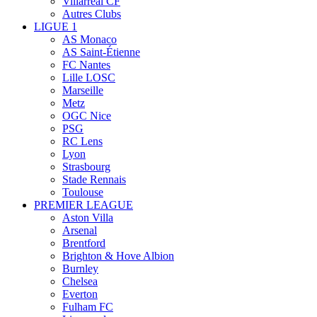
Villarreal CF
Autres Clubs
LIGUE 1
AS Monaco
AS Saint-Étienne
FC Nantes
Lille LOSC
Marseille
Metz
OGC Nice
PSG
RC Lens
Lyon
Strasbourg
Stade Rennais
Toulouse
PREMIER LEAGUE
Aston Villa
Arsenal
Brentford
Brighton & Hove Albion
Burnley
Chelsea
Everton
Fulham FC