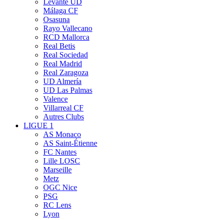
Levante UD
Málaga CF
Osasuna
Rayo Vallecano
RCD Mallorca
Real Betis
Real Sociedad
Real Madrid
Real Zaragoza
UD Almería
UD Las Palmas
Valence
Villarreal CF
Autres Clubs
LIGUE 1
AS Monaco
AS Saint-Étienne
FC Nantes
Lille LOSC
Marseille
Metz
OGC Nice
PSG
RC Lens
Lyon