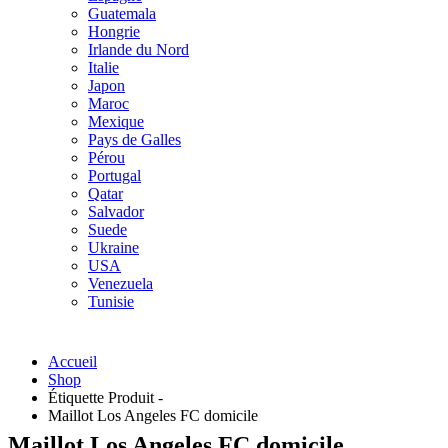
Guatemala
Hongrie
Irlande du Nord
Italie
Japon
Maroc
Mexique
Pays de Galles
Pérou
Portugal
Qatar
Salvador
Suede
Ukraine
USA
Venezuela
Tunisie
Accueil
Shop
Étiquette Produit -
Maillot Los Angeles FC domicile
Maillot Los Angeles FC domicile