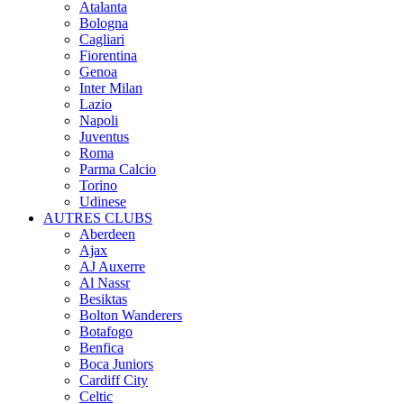
Atalanta
Bologna
Cagliari
Fiorentina
Genoa
Inter Milan
Lazio
Napoli
Juventus
Roma
Parma Calcio
Torino
Udinese
AUTRES CLUBS
Aberdeen
Ajax
AJ Auxerre
Al Nassr
Besiktas
Bolton Wanderers
Botafogo
Benfica
Boca Juniors
Cardiff City
Celtic