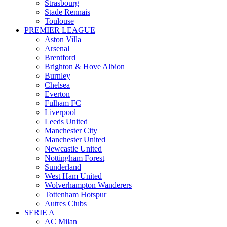
Strasbourg
Stade Rennais
Toulouse
PREMIER LEAGUE
Aston Villa
Arsenal
Brentford
Brighton & Hove Albion
Burnley
Chelsea
Everton
Fulham FC
Liverpool
Leeds United
Manchester City
Manchester United
Newcastle United
Nottingham Forest
Sunderland
West Ham United
Wolverhampton Wanderers
Tottenham Hotspur
Autres Clubs
SERIE A
AC Milan