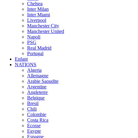
Chelsea
Inter Milan
Inter Miami
Liverpool
Manchester City
Manchester United
Napoli
PSG
Real Madrid
Portugal
Enfant
NATIONS
Algeria
Allemagne
Arabie Saoudite
Argentine
Angleterre
Belgique
Bresil
Chili
Colombie
Costa Rica
Ecosse
Egypte
Espagne