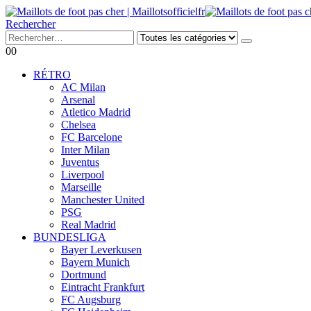
Rechercher
0
0
RÉTRO
AC Milan
Arsenal
Atletico Madrid
Chelsea
FC Barcelone
Inter Milan
Juventus
Liverpool
Marseille
Manchester United
PSG
Real Madrid
BUNDESLIGA
Bayer Leverkusen
Bayern Munich
Dortmund
Eintracht Frankfurt
FC Augsburg