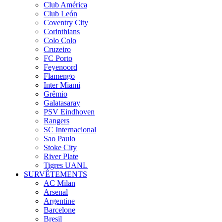
Club América
Club León
Coventry City
Corinthians
Colo Colo
Cruzeiro
FC Porto
Feyenoord
Flamengo
Inter Miami
Grêmio
Galatasaray
PSV Eindhoven
Rangers
SC Internacional
Sao Paulo
Stoke City
River Plate
Tigres UANL
SURVÊTEMENTS
AC Milan
Arsenal
Argentine
Barcelone
Bresil