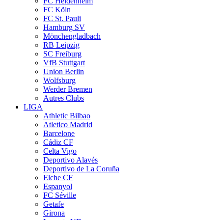
FC Heidenheim
FC Köln
FC St. Pauli
Hamburg SV
Mönchengladbach
RB Leipzig
SC Freiburg
VfB Stuttgart
Union Berlin
Wolfsburg
Werder Bremen
Autres Clubs
LIGA
Athletic Bilbao
Atletico Madrid
Barcelone
Cádiz CF
Celta Vigo
Deportivo Alavés
Deportivo de La Coruña
Elche CF
Espanyol
FC Séville
Getafe
Girona