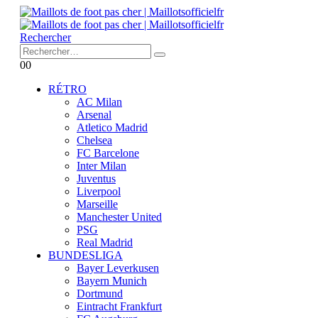
Rechercher
0
0
RÉTRO
AC Milan
Arsenal
Atletico Madrid
Chelsea
FC Barcelone
Inter Milan
Juventus
Liverpool
Marseille
Manchester United
PSG
Real Madrid
BUNDESLIGA
Bayer Leverkusen
Bayern Munich
Dortmund
Eintracht Frankfurt