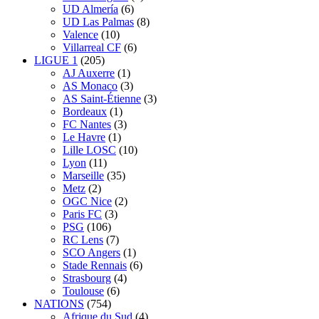
UD Almería
(6)
UD Las Palmas
(8)
Valence
(10)
Villarreal CF
(6)
LIGUE 1
(205)
AJ Auxerre
(1)
AS Monaco
(3)
AS Saint-Étienne
(3)
Bordeaux
(1)
FC Nantes
(3)
Le Havre
(1)
Lille LOSC
(10)
Lyon
(11)
Marseille
(35)
Metz
(2)
OGC Nice
(2)
Paris FC
(3)
PSG
(106)
RC Lens
(7)
SCO Angers
(1)
Stade Rennais
(6)
Strasbourg
(4)
Toulouse
(6)
NATIONS
(754)
Afrique du Sud
(4)