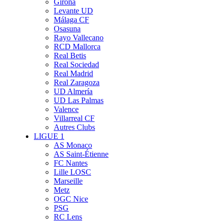
Girona
Levante UD
Málaga CF
Osasuna
Rayo Vallecano
RCD Mallorca
Real Betis
Real Sociedad
Real Madrid
Real Zaragoza
UD Almería
UD Las Palmas
Valence
Villarreal CF
Autres Clubs
LIGUE 1
AS Monaco
AS Saint-Étienne
FC Nantes
Lille LOSC
Marseille
Metz
OGC Nice
PSG
RC Lens