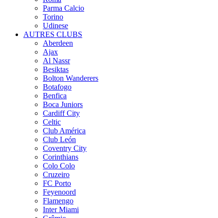
Parma Calcio
Torino
Udinese
AUTRES CLUBS
Aberdeen
Ajax
Al Nassr
Besiktas
Bolton Wanderers
Botafogo
Benfica
Boca Juniors
Cardiff City
Celtic
Club América
Club León
Coventry City
Corinthians
Colo Colo
Cruzeiro
FC Porto
Feyenoord
Flamengo
Inter Miami