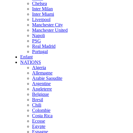
Chelsea
Inter Milan
Inter Miami
Liverpool
Manchester City
Manchester United
Napoli
PSG
Real Madrid
Portugal
Enfant
NATIONS
Algeria
Allemagne
Arabie Saoudite
Argentine
Angleterre
Belgique
Bresil
Chili
Colombie
Costa Rica
Ecosse
Egypte
Espagne