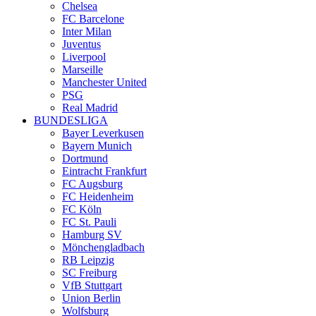
Chelsea
FC Barcelone
Inter Milan
Juventus
Liverpool
Marseille
Manchester United
PSG
Real Madrid
BUNDESLIGA
Bayer Leverkusen
Bayern Munich
Dortmund
Eintracht Frankfurt
FC Augsburg
FC Heidenheim
FC Köln
FC St. Pauli
Hamburg SV
Mönchengladbach
RB Leipzig
SC Freiburg
VfB Stuttgart
Union Berlin
Wolfsburg