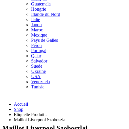
Guatemala
Hongrie
Irlande du Nord
Italie
Japon
Maroc
Mexique
Pays de Galles
Pérou
Portugal
Qatar
Salvador
Suede
Ukraine
USA
Venezuela
Tunisie
Accueil
Shop
Étiquette Produit -
Maillot Liverpool Szoboszlai
Maillot Liverpool Szoboszlai