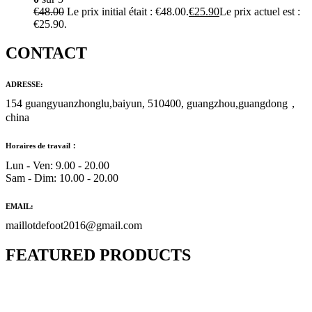
€
48.00
Le prix initial était : €48.00.
€
25.90
Le prix actuel est :
€25.90.
CONTACT
ADRESSE:
154 guangyuanzhonglu,baiyun, 510400, guangzhou,guangdong，
china
Horaires de travail：
Lun - Ven: 9.00 - 20.00
Sam - Dim: 10.00 - 20.00
EMAIL:
maillotdefoot2016@gmail.com
FEATURED PRODUCTS
Maillot Bresil Domicile 2026/2027