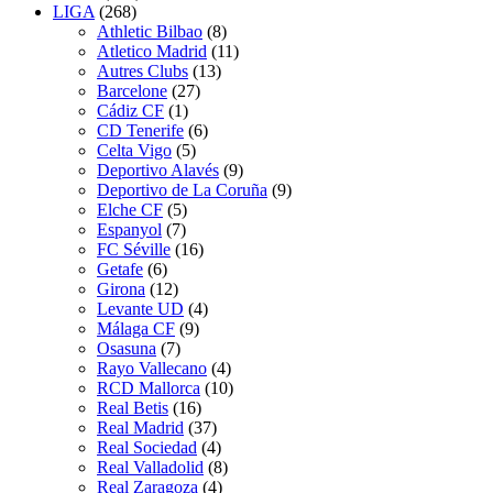
LIGA
(268)
Athletic Bilbao
(8)
Atletico Madrid
(11)
Autres Clubs
(13)
Barcelone
(27)
Cádiz CF
(1)
CD Tenerife
(6)
Celta Vigo
(5)
Deportivo Alavés
(9)
Deportivo de La Coruña
(9)
Elche CF
(5)
Espanyol
(7)
FC Séville
(16)
Getafe
(6)
Girona
(12)
Levante UD
(4)
Málaga CF
(9)
Osasuna
(7)
Rayo Vallecano
(4)
RCD Mallorca
(10)
Real Betis
(16)
Real Madrid
(37)
Real Sociedad
(4)
Real Valladolid
(8)
Real Zaragoza
(4)