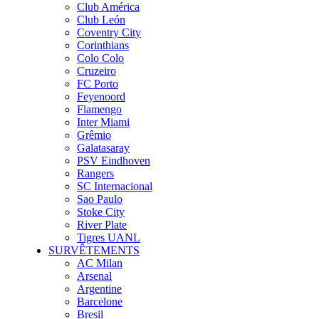
Club América
Club León
Coventry City
Corinthians
Colo Colo
Cruzeiro
FC Porto
Feyenoord
Flamengo
Inter Miami
Grêmio
Galatasaray
PSV Eindhoven
Rangers
SC Internacional
Sao Paulo
Stoke City
River Plate
Tigres UANL
SURVÊTEMENTS
AC Milan
Arsenal
Argentine
Barcelone
Bresil