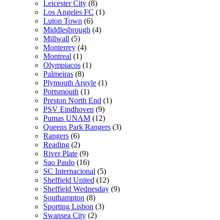
Leicester City
(8)
Los Angeles FC
(1)
Luton Town
(6)
Middlesbrough
(4)
Millwall
(5)
Monterrey
(4)
Montreal
(1)
Olympiacos
(1)
Palmeiras
(8)
Plymouth Argyle
(1)
Portsmouth
(1)
Preston North End
(1)
PSV Eindhoven
(9)
Pumas UNAM
(12)
Queens Park Rangers
(3)
Rangers
(6)
Reading
(2)
River Plate
(9)
Sao Paulo
(16)
SC Internacional
(5)
Sheffield United
(12)
Sheffield Wednesday
(9)
Southampton
(8)
Sporting Lisbon
(3)
Swansea City
(2)