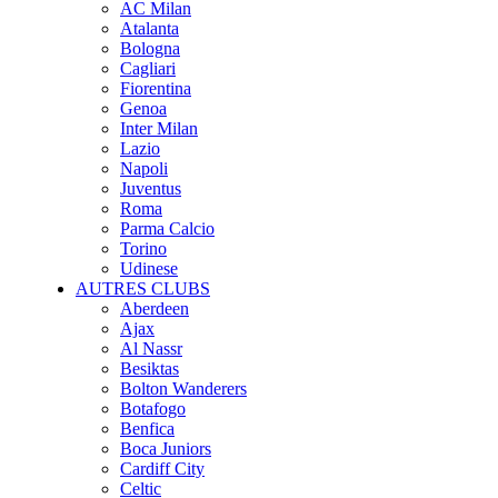
AC Milan
Atalanta
Bologna
Cagliari
Fiorentina
Genoa
Inter Milan
Lazio
Napoli
Juventus
Roma
Parma Calcio
Torino
Udinese
AUTRES CLUBS
Aberdeen
Ajax
Al Nassr
Besiktas
Bolton Wanderers
Botafogo
Benfica
Boca Juniors
Cardiff City
Celtic