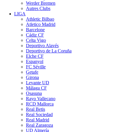
Werder Bremen
Autres Clubs
LIGA
Athletic Bilbao
Atletico Madrid
Barcelone
Cádiz CF
Celta Vigo
Deportivo Alavés
Deportivo de La Coruña
Elche CF
Espanyol
FC Séville
Getafe
Girona
Levante UD
Málaga CF
Osasuna
Rayo Vallecano
RCD Mallorca
Real Betis
Real Sociedad
Real Madrid
Real Zaragoza
UD Almería