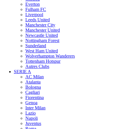
Everton
Fulham FC
Liverpool
Leeds United
Manchester City
Manchester United
Newcastle United
Nottingham Forest
Sunderland
West Ham United
Wolverhampton Wanderers
Tottenham Hotspur
Autres Clubs
SERIE A
AC Milan
Atalanta
Bologna
Cagliari
Fiorentina
Genoa
Inter Milan
Lazio
Napoli
Juventus
Roma