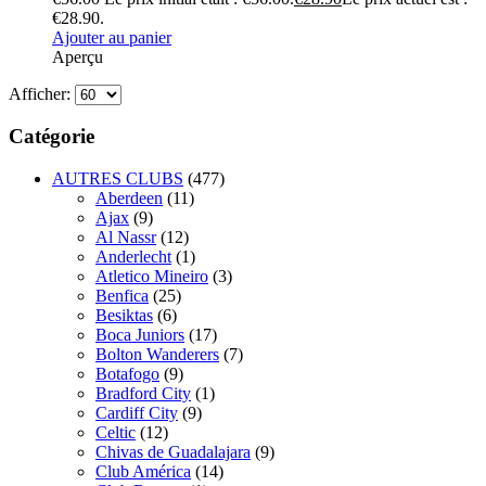
€28.90.
Ajouter au panier
Aperçu
Afficher:
Catégorie
AUTRES CLUBS
(477)
Aberdeen
(11)
Ajax
(9)
Al Nassr
(12)
Anderlecht
(1)
Atletico Mineiro
(3)
Benfica
(25)
Besiktas
(6)
Boca Juniors
(17)
Bolton Wanderers
(7)
Botafogo
(9)
Bradford City
(1)
Cardiff City
(9)
Celtic
(12)
Chivas de Guadalajara
(9)
Club América
(14)