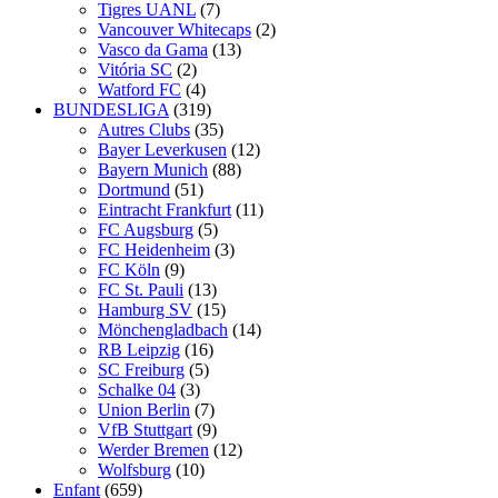
Tigres UANL
(7)
Vancouver Whitecaps
(2)
Vasco da Gama
(13)
Vitória SC
(2)
Watford FC
(4)
BUNDESLIGA
(319)
Autres Clubs
(35)
Bayer Leverkusen
(12)
Bayern Munich
(88)
Dortmund
(51)
Eintracht Frankfurt
(11)
FC Augsburg
(5)
FC Heidenheim
(3)
FC Köln
(9)
FC St. Pauli
(13)
Hamburg SV
(15)
Mönchengladbach
(14)
RB Leipzig
(16)
SC Freiburg
(5)
Schalke 04
(3)
Union Berlin
(7)
VfB Stuttgart
(9)
Werder Bremen
(12)
Wolfsburg
(10)
Enfant
(659)