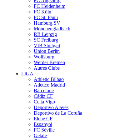
FC Augsburg
FC Heidenheim
FC Köln
FC St. Pauli
Hamburg SV
Mönchengladbach
RB Leipzig
SC Freiburg
VfB Stuttgart
Union Berlin
Wolfsburg
Werder Bremen
Autres Clubs
LIGA
Athletic Bilbao
Atletico Madrid
Barcelone
Cádiz CF
Celta Vigo
Deportivo Alavés
Deportivo de La Coruña
Elche CF
Espanyol
FC Séville
Getafe