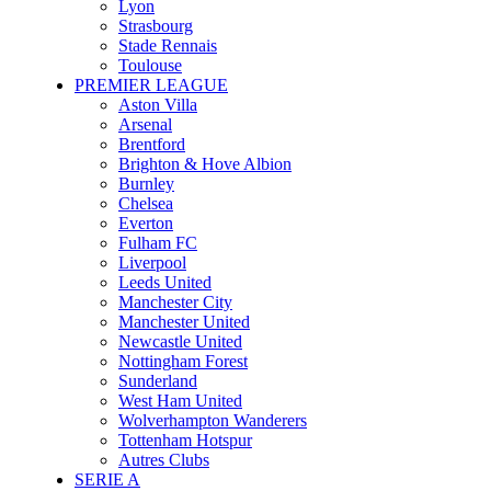
Lyon
Strasbourg
Stade Rennais
Toulouse
PREMIER LEAGUE
Aston Villa
Arsenal
Brentford
Brighton & Hove Albion
Burnley
Chelsea
Everton
Fulham FC
Liverpool
Leeds United
Manchester City
Manchester United
Newcastle United
Nottingham Forest
Sunderland
West Ham United
Wolverhampton Wanderers
Tottenham Hotspur
Autres Clubs
SERIE A