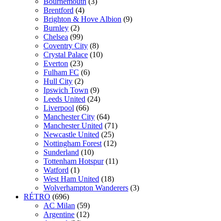
Bournemouth
(3)
Brentford
(4)
Brighton & Hove Albion
(9)
Burnley
(2)
Chelsea
(99)
Coventry City
(8)
Crystal Palace
(10)
Everton
(23)
Fulham FC
(6)
Hull City
(2)
Ipswich Town
(9)
Leeds United
(24)
Liverpool
(66)
Manchester City
(64)
Manchester United
(71)
Newcastle United
(25)
Nottingham Forest
(12)
Sunderland
(10)
Tottenham Hotspur
(11)
Watford
(1)
West Ham United
(18)
Wolverhampton Wanderers
(3)
RÉTRO
(696)
AC Milan
(59)
Argentine
(12)