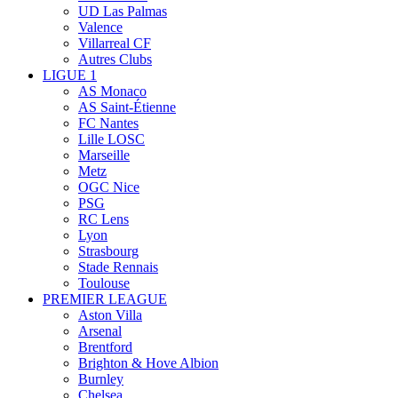
UD Las Palmas
Valence
Villarreal CF
Autres Clubs
LIGUE 1
AS Monaco
AS Saint-Étienne
FC Nantes
Lille LOSC
Marseille
Metz
OGC Nice
PSG
RC Lens
Lyon
Strasbourg
Stade Rennais
Toulouse
PREMIER LEAGUE
Aston Villa
Arsenal
Brentford
Brighton & Hove Albion
Burnley
Chelsea