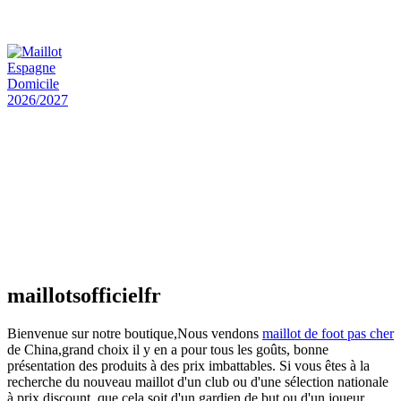
€
48.00
Le prix initial était : €48.00.
€
25.90
Le prix
actuel est : €25.90.
Maillot Espagne Domicile 2026/2027
€
48.00
Le prix initial était : €48.00.
€
25.90
Le prix
actuel est : €25.90.
Maillot France Domicile 2026/2027
€
48.00
Le prix initial était : €48.00.
€
25.90
Le prix
actuel est : €25.90.
maillotsofficielfr
Bienvenue sur notre boutique,Nous vendons
maillot de foot pas cher
de China,grand choix il y en a pour tous les goûts, bonne
présentation des produits à des prix imbattables. Si vous êtes à la
recherche du nouveau maillot d'un club ou d'une sélection nationale
à prix discount, que cela soit d'un gardien de but ou d'un joueur,