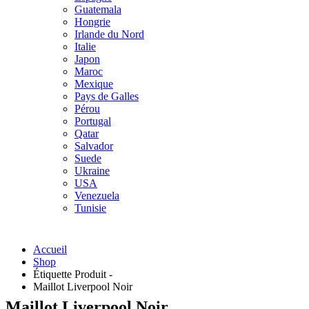
Guatemala
Hongrie
Irlande du Nord
Italie
Japon
Maroc
Mexique
Pays de Galles
Pérou
Portugal
Qatar
Salvador
Suede
Ukraine
USA
Venezuela
Tunisie
Accueil
Shop
Étiquette Produit -
Maillot Liverpool Noir
Maillot Liverpool Noir