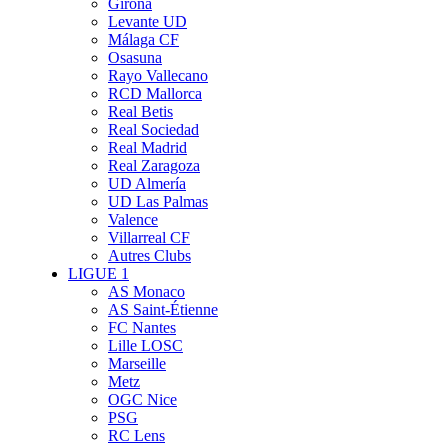
Girona
Levante UD
Málaga CF
Osasuna
Rayo Vallecano
RCD Mallorca
Real Betis
Real Sociedad
Real Madrid
Real Zaragoza
UD Almería
UD Las Palmas
Valence
Villarreal CF
Autres Clubs
LIGUE 1
AS Monaco
AS Saint-Étienne
FC Nantes
Lille LOSC
Marseille
Metz
OGC Nice
PSG
RC Lens