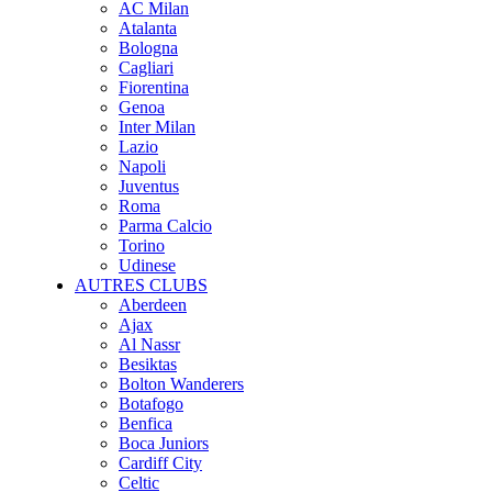
AC Milan
Atalanta
Bologna
Cagliari
Fiorentina
Genoa
Inter Milan
Lazio
Napoli
Juventus
Roma
Parma Calcio
Torino
Udinese
AUTRES CLUBS
Aberdeen
Ajax
Al Nassr
Besiktas
Bolton Wanderers
Botafogo
Benfica
Boca Juniors
Cardiff City
Celtic