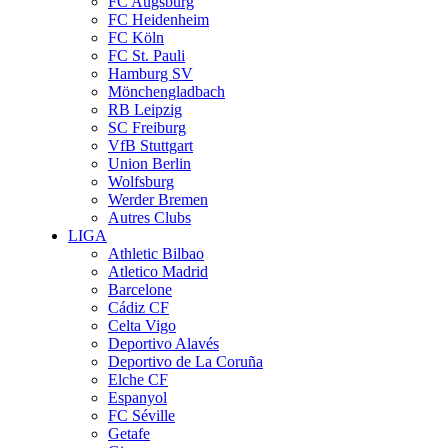
FC Augsburg
FC Heidenheim
FC Köln
FC St. Pauli
Hamburg SV
Mönchengladbach
RB Leipzig
SC Freiburg
VfB Stuttgart
Union Berlin
Wolfsburg
Werder Bremen
Autres Clubs
LIGA
Athletic Bilbao
Atletico Madrid
Barcelone
Cádiz CF
Celta Vigo
Deportivo Alavés
Deportivo de La Coruña
Elche CF
Espanyol
FC Séville
Getafe