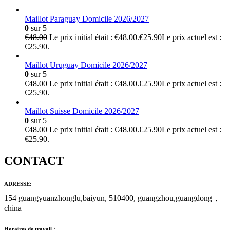
Maillot Paraguay Domicile 2026/2027
0
sur 5
€
48.00
Le prix initial était : €48.00.
€
25.90
Le prix actuel est :
€25.90.
Maillot Uruguay Domicile 2026/2027
0
sur 5
€
48.00
Le prix initial était : €48.00.
€
25.90
Le prix actuel est :
€25.90.
Maillot Suisse Domicile 2026/2027
0
sur 5
€
48.00
Le prix initial était : €48.00.
€
25.90
Le prix actuel est :
€25.90.
CONTACT
ADRESSE:
154 guangyuanzhonglu,baiyun, 510400, guangzhou,guangdong，
china
Horaires de travail：