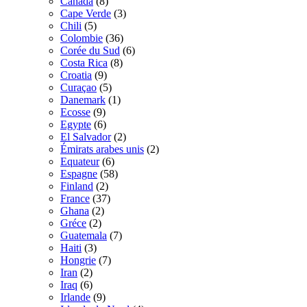
Canada
(8)
Cape Verde
(3)
Chili
(5)
Colombie
(36)
Corée du Sud
(6)
Costa Rica
(8)
Croatia
(9)
Curaçao
(5)
Danemark
(1)
Ecosse
(9)
Egypte
(6)
El Salvador
(2)
Émirats arabes unis
(2)
Equateur
(6)
Espagne
(58)
Finland
(2)
France
(37)
Ghana
(2)
Gréce
(2)
Guatemala
(7)
Haiti
(3)
Hongrie
(7)
Iran
(2)
Iraq
(6)
Irlande
(9)