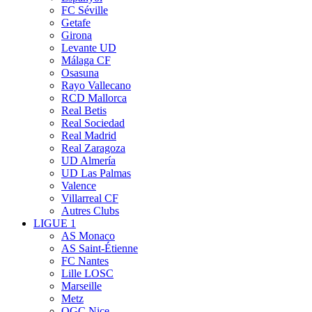
FC Séville
Getafe
Girona
Levante UD
Málaga CF
Osasuna
Rayo Vallecano
RCD Mallorca
Real Betis
Real Sociedad
Real Madrid
Real Zaragoza
UD Almería
UD Las Palmas
Valence
Villarreal CF
Autres Clubs
LIGUE 1
AS Monaco
AS Saint-Étienne
FC Nantes
Lille LOSC
Marseille
Metz
OGC Nice