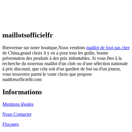
Maillot France Domicile 2026/2027
€
48.00
Le prix initial était : €48.00.
€
25.90
Le prix
actuel est : €25.90.
maillotsofficielfr
Bienvenue sur notre boutique,Nous vendons
maillot de foot pas cher
de China,grand choix il y en a pour tous les goûts, bonne
présentation des produits à des prix imbattables. Si vous êtes à la
recherche du nouveau maillot d'un club ou d'une sélection nationale
à prix discount, que cela soit d'un gardien de but ou d'un joueur,
vous trouverez parmi le vaste choix que propose
maillotsofficielfr.com
Informations
Mentions légales
Nous Contacter
Flocages