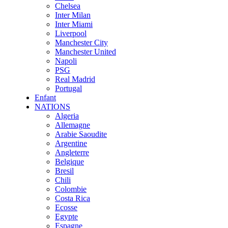
Chelsea
Inter Milan
Inter Miami
Liverpool
Manchester City
Manchester United
Napoli
PSG
Real Madrid
Portugal
Enfant
NATIONS
Algeria
Allemagne
Arabie Saoudite
Argentine
Angleterre
Belgique
Bresil
Chili
Colombie
Costa Rica
Ecosse
Egypte
Espagne