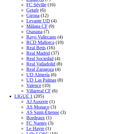
FC Séville
(16)
Getafe
(6)
Girona
(12)
Levante UD
(4)
Málaga CF
(9)
Osasuna
(7)
Rayo Vallecano
(4)
RCD Mallorca
(10)
Real Betis
(16)
Real Madrid
(37)
Real Sociedad
(4)
Real Valladolid
(8)
Real Zaragoza
(4)
UD Almería
(6)
UD Las Palmas
(8)
Valence
(10)
Villarreal CF
(6)
LIGUE 1
(205)
AJ Auxerre
(1)
AS Monaco
(3)
AS Saint-Étienne
(3)
Bordeaux
(1)
FC Nantes
(3)
Le Havre
(1)
Lille LOSC
(10)