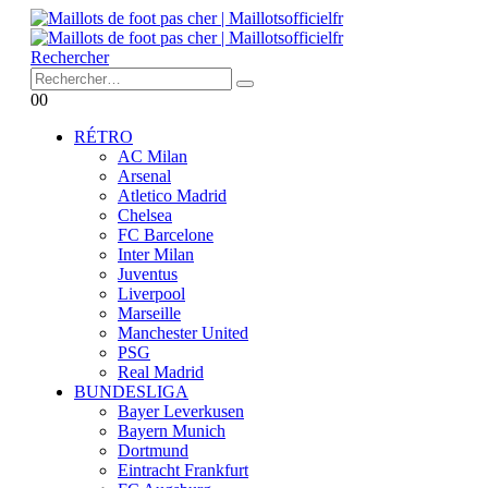
Rechercher
0
0
RÉTRO
AC Milan
Arsenal
Atletico Madrid
Chelsea
FC Barcelone
Inter Milan
Juventus
Liverpool
Marseille
Manchester United
PSG
Real Madrid
BUNDESLIGA
Bayer Leverkusen
Bayern Munich
Dortmund
Eintracht Frankfurt