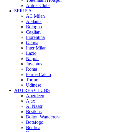
Tottenham Hotspur
Autres Clubs
SERIE A
AC Milan
Atalanta
Bologna
Cagliari
Fiorentina
Genoa
Inter Milan
Lazio
Napoli
Juventus
Roma
Parma Calcio
Torino
Udinese
AUTRES CLUBS
Aberdeen
Ajax
Al Nassr
Besiktas
Bolton Wanderers
Botafogo
Benfica