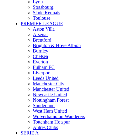
Lyon
Strasbourg
Stade Rennais
Toulouse
PREMIER LEAGUE
Aston Villa
Arsenal
Brentford
Brighton & Hove Albion
Burnley
Chelsea
Everton
Fulham FC
Liverpool
Leeds United
Manchester City
Manchester United
Newcastle United
Nottingham Forest
Sunderland
West Ham United
Wolverhampton Wanderers
Tottenham Hotspur
Autres Clubs
SERIE A