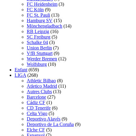
FC Heidenheim
(3)
FC Köln
(9)
FC St. Pauli
(13)
Hamburg SV
(15)
Mönchengladbach
(14)
RB Leipzig
(16)
SC Freiburg
(5)
Schalke 04
(3)
Union Berlin
(7)
VfB Stuttgart
(9)
Werder Bremen
(12)
Wolfsburg
(10)
Enfant
(659)
LIGA
(268)
Athletic Bilbao
(8)
Atletico Madrid
(11)
Autres Clubs
(13)
Barcelone
(27)
Cádiz CF
(1)
CD Tenerife
(6)
Celta Vigo
(5)
Deportivo Alavés
(9)
Deportivo de La Coruña
(9)
Elche CF
(5)
Espanyol
(7)