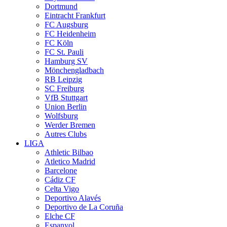
Dortmund
Eintracht Frankfurt
FC Augsburg
FC Heidenheim
FC Köln
FC St. Pauli
Hamburg SV
Mönchengladbach
RB Leipzig
SC Freiburg
VfB Stuttgart
Union Berlin
Wolfsburg
Werder Bremen
Autres Clubs
LIGA
Athletic Bilbao
Atletico Madrid
Barcelone
Cádiz CF
Celta Vigo
Deportivo Alavés
Deportivo de La Coruña
Elche CF
Espanyol