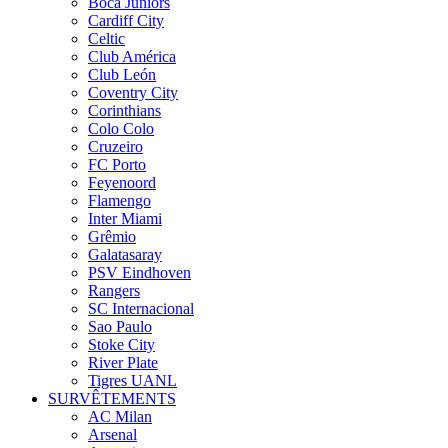
Boca Juniors
Cardiff City
Celtic
Club América
Club León
Coventry City
Corinthians
Colo Colo
Cruzeiro
FC Porto
Feyenoord
Flamengo
Inter Miami
Grêmio
Galatasaray
PSV Eindhoven
Rangers
SC Internacional
Sao Paulo
Stoke City
River Plate
Tigres UANL
SURVÊTEMENTS
AC Milan
Arsenal