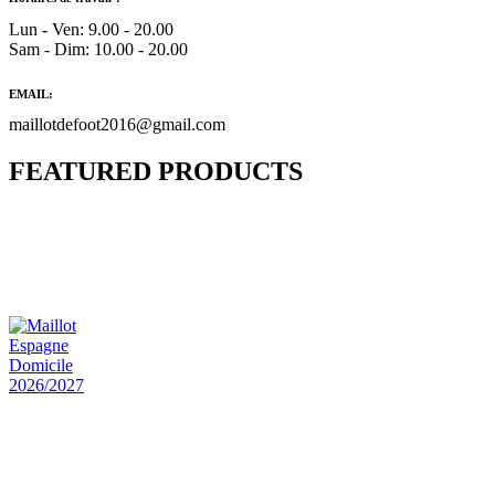
Lun - Ven: 9.00 - 20.00
Sam - Dim: 10.00 - 20.00
EMAIL:
maillotdefoot2016@gmail.com
FEATURED PRODUCTS
Maillot Bresil Domicile 2026/2027
€
48.00
Le prix initial était : €48.00.
€
25.90
Le prix
actuel est : €25.90.
Maillot Espagne Domicile 2026/2027
€
48.00
Le prix initial était : €48.00.
€
25.90
Le prix
actuel est : €25.90.