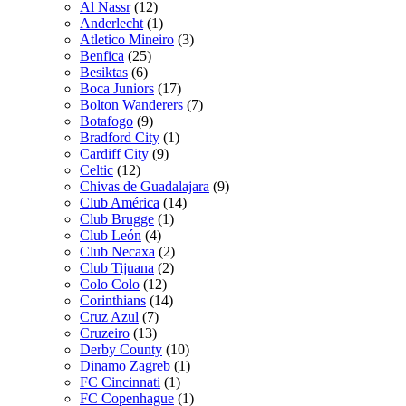
Al Nassr
(12)
Anderlecht
(1)
Atletico Mineiro
(3)
Benfica
(25)
Besiktas
(6)
Boca Juniors
(17)
Bolton Wanderers
(7)
Botafogo
(9)
Bradford City
(1)
Cardiff City
(9)
Celtic
(12)
Chivas de Guadalajara
(9)
Club América
(14)
Club Brugge
(1)
Club León
(4)
Club Necaxa
(2)
Club Tijuana
(2)
Colo Colo
(12)
Corinthians
(14)
Cruz Azul
(7)
Cruzeiro
(13)
Derby County
(10)
Dinamo Zagreb
(1)
FC Cincinnati
(1)
FC Copenhague
(1)