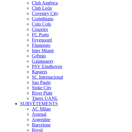
Club América
Club León
Coventry City
Corinthians
Colo Colo
Cruzeiro
FC Porto
Feyenoord
Flamengo
Inter Miami
Grêmio
Galatasaray
PSV Eindhoven
Rangers
SC Internacional
Sao Paulo
Stoke City
River Plate
Tigres UANL
SURVÊTEMENTS
AC Milan
Arsenal
Argentine
Barcelone
Bresil