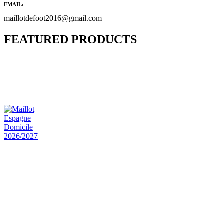
EMAIL:
maillotdefoot2016@gmail.com
FEATURED PRODUCTS
Maillot Bresil Domicile 2026/2027
€
48.00
Le prix initial était : €48.00.
€
25.90
Le prix
actuel est : €25.90.
Maillot Espagne Domicile 2026/2027
€
48.00
Le prix initial était : €48.00.
€
25.90
Le prix
actuel est : €25.90.
Maillot France Domicile 2026/2027
€
48.00
Le prix initial était : €48.00.
€
25.90
Le prix