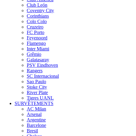
Club León
Coventry City
Corinthians
Colo Colo
Cruzeiro
FC Porto
Feyenoord
Flamengo
Inter Miami
Grêmio
Galatasaray
PSV Eindhoven
Rangers
SC Internacional
Sao Paulo
Stoke City
River Plate
Tigres UANL
SURVÊTEMENTS
AC Milan
Arsenal
Argentine
Barcelone
Bresil