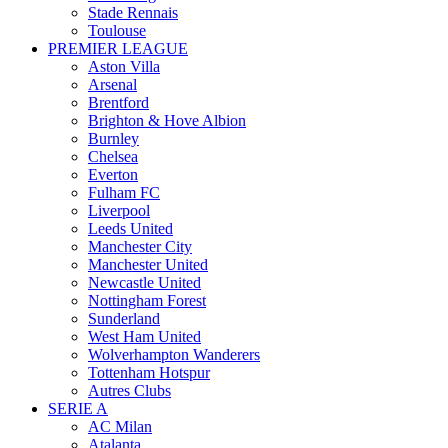
Stade Rennais
Toulouse
PREMIER LEAGUE
Aston Villa
Arsenal
Brentford
Brighton & Hove Albion
Burnley
Chelsea
Everton
Fulham FC
Liverpool
Leeds United
Manchester City
Manchester United
Newcastle United
Nottingham Forest
Sunderland
West Ham United
Wolverhampton Wanderers
Tottenham Hotspur
Autres Clubs
SERIE A
AC Milan
Atalanta