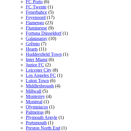
FC Porto
(6)
FC Twente
(1)
Fenerbahce
(5)
Feyenoord
(17)
Flamengo
(23)
Fluminense
(9)
Fortuna Düsseldorf
(1)
Galatasaray
(10)
Grêmio
(7)
Hearts
(11)
Huddersfield Town
(1)
Inter Miami
(6)
Junior FC
(2)
Leicester City
(8)
Los Angeles FC
(1)
Luton Town
(6)
Middlesbrough
(4)
Millwall
(5)
Monterrey
(4)
Montreal
(1)
Olympiacos
(1)
Palmeiras
(8)
Plymouth Argyle
(1)
Portsmouth
(1)
Preston North End
(1)