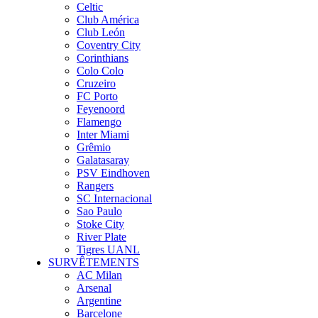
Celtic
Club América
Club León
Coventry City
Corinthians
Colo Colo
Cruzeiro
FC Porto
Feyenoord
Flamengo
Inter Miami
Grêmio
Galatasaray
PSV Eindhoven
Rangers
SC Internacional
Sao Paulo
Stoke City
River Plate
Tigres UANL
SURVÊTEMENTS
AC Milan
Arsenal
Argentine
Barcelone