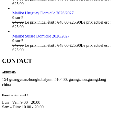
€25.90.
Maillot Uruguay Domicile 2026/2027
0
sur 5
€
48.00
Le prix initial était : €48.00.
€
25.90
Le prix actuel est :
€25.90.
Maillot Suisse Domicile 2026/2027
0
sur 5
€
48.00
Le prix initial était : €48.00.
€
25.90
Le prix actuel est :
€25.90.
CONTACT
ADRESSE:
154 guangyuanzhonglu,baiyun, 510400, guangzhou,guangdong，
china
Horaires de travail：
Lun - Ven: 9.00 - 20.00
Sam - Dim: 10.00 - 20.00