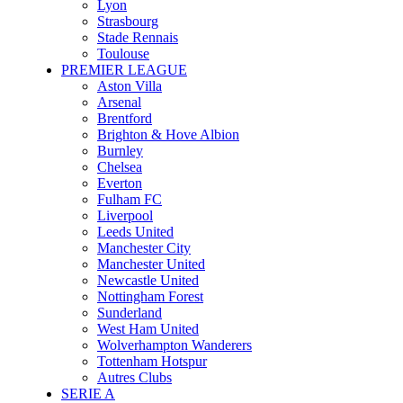
Lyon
Strasbourg
Stade Rennais
Toulouse
PREMIER LEAGUE
Aston Villa
Arsenal
Brentford
Brighton & Hove Albion
Burnley
Chelsea
Everton
Fulham FC
Liverpool
Leeds United
Manchester City
Manchester United
Newcastle United
Nottingham Forest
Sunderland
West Ham United
Wolverhampton Wanderers
Tottenham Hotspur
Autres Clubs
SERIE A