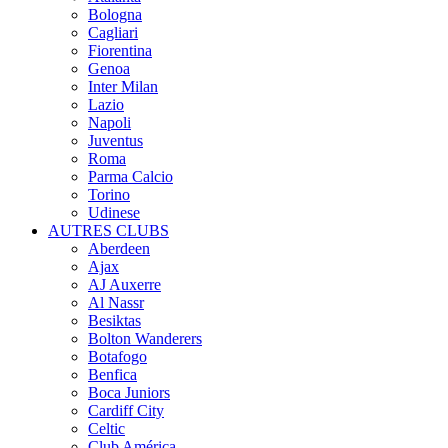
Bologna
Cagliari
Fiorentina
Genoa
Inter Milan
Lazio
Napoli
Juventus
Roma
Parma Calcio
Torino
Udinese
AUTRES CLUBS
Aberdeen
Ajax
AJ Auxerre
Al Nassr
Besiktas
Bolton Wanderers
Botafogo
Benfica
Boca Juniors
Cardiff City
Celtic
Club América