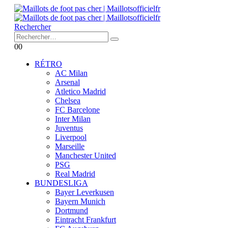
Rechercher
0
0
RÉTRO
AC Milan
Arsenal
Atletico Madrid
Chelsea
FC Barcelone
Inter Milan
Juventus
Liverpool
Marseille
Manchester United
PSG
Real Madrid
BUNDESLIGA
Bayer Leverkusen
Bayern Munich
Dortmund
Eintracht Frankfurt