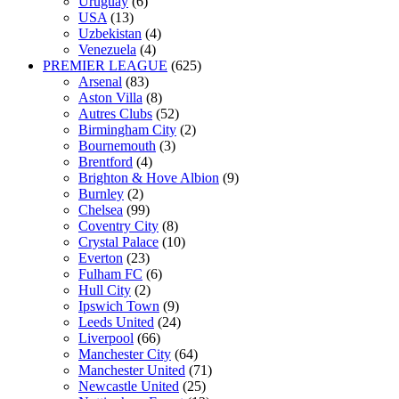
Uruguay
(6)
USA
(13)
Uzbekistan
(4)
Venezuela
(4)
PREMIER LEAGUE
(625)
Arsenal
(83)
Aston Villa
(8)
Autres Clubs
(52)
Birmingham City
(2)
Bournemouth
(3)
Brentford
(4)
Brighton & Hove Albion
(9)
Burnley
(2)
Chelsea
(99)
Coventry City
(8)
Crystal Palace
(10)
Everton
(23)
Fulham FC
(6)
Hull City
(2)
Ipswich Town
(9)
Leeds United
(24)
Liverpool
(66)
Manchester City
(64)
Manchester United
(71)
Newcastle United
(25)