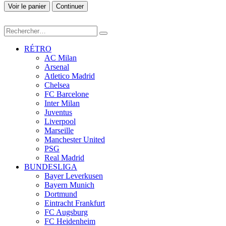
Voir le panier
Continuer
RÉTRO
AC Milan
Arsenal
Atletico Madrid
Chelsea
FC Barcelone
Inter Milan
Juventus
Liverpool
Marseille
Manchester United
PSG
Real Madrid
BUNDESLIGA
Bayer Leverkusen
Bayern Munich
Dortmund
Eintracht Frankfurt
FC Augsburg
FC Heidenheim