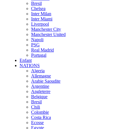
Bresil
Chelsea
Inter Milan
Inter Miami
Liverpool
Manchester City
Manchester United
Napoli
PSG
Real Madrid
Portugal
Enfant
NATIONS
Algeria
Allemagne
Arabie Saoudite
Argentine
Angleterre
Belgique
Bresil
Chili
Colombie
Costa Rica
Ecosse
Egypte