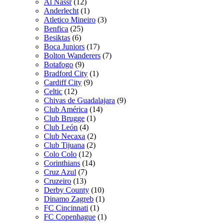
Al Nassr
(12)
Anderlecht
(1)
Atletico Mineiro
(3)
Benfica
(25)
Besiktas
(6)
Boca Juniors
(17)
Bolton Wanderers
(7)
Botafogo
(9)
Bradford City
(1)
Cardiff City
(9)
Celtic
(12)
Chivas de Guadalajara
(9)
Club América
(14)
Club Brugge
(1)
Club León
(4)
Club Necaxa
(2)
Club Tijuana
(2)
Colo Colo
(12)
Corinthians
(14)
Cruz Azul
(7)
Cruzeiro
(13)
Derby County
(10)
Dinamo Zagreb
(1)
FC Cincinnati
(1)
FC Copenhague
(1)