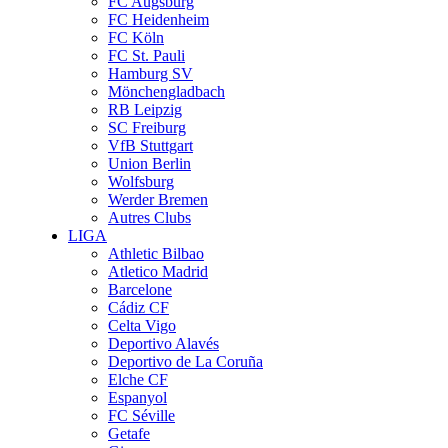
FC Augsburg
FC Heidenheim
FC Köln
FC St. Pauli
Hamburg SV
Mönchengladbach
RB Leipzig
SC Freiburg
VfB Stuttgart
Union Berlin
Wolfsburg
Werder Bremen
Autres Clubs
LIGA
Athletic Bilbao
Atletico Madrid
Barcelone
Cádiz CF
Celta Vigo
Deportivo Alavés
Deportivo de La Coruña
Elche CF
Espanyol
FC Séville
Getafe