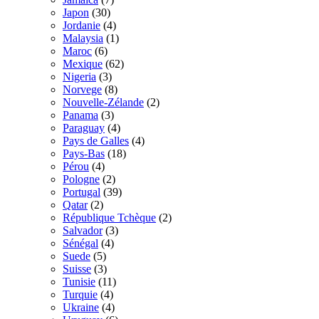
Japon
(30)
Jordanie
(4)
Malaysia
(1)
Maroc
(6)
Mexique
(62)
Nigeria
(3)
Norvege
(8)
Nouvelle-Zélande
(2)
Panama
(3)
Paraguay
(4)
Pays de Galles
(4)
Pays-Bas
(18)
Pérou
(4)
Pologne
(2)
Portugal
(39)
Qatar
(2)
République Tchèque
(2)
Salvador
(3)
Sénégal
(4)
Suede
(5)
Suisse
(3)
Tunisie
(11)
Turquie
(4)
Ukraine
(4)