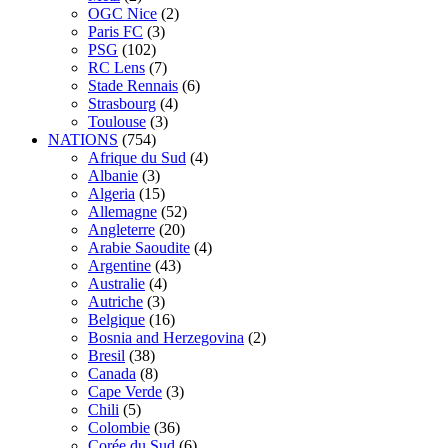
OGC Nice
(2)
Paris FC
(3)
PSG
(102)
RC Lens
(7)
Stade Rennais
(6)
Strasbourg
(4)
Toulouse
(3)
NATIONS
(754)
Afrique du Sud
(4)
Albanie
(3)
Algeria
(15)
Allemagne
(52)
Angleterre
(20)
Arabie Saoudite
(4)
Argentine
(43)
Australie
(4)
Autriche
(3)
Belgique
(16)
Bosnia and Herzegovina
(2)
Bresil
(38)
Canada
(8)
Cape Verde
(3)
Chili
(5)
Colombie
(36)
Corée du Sud
(6)