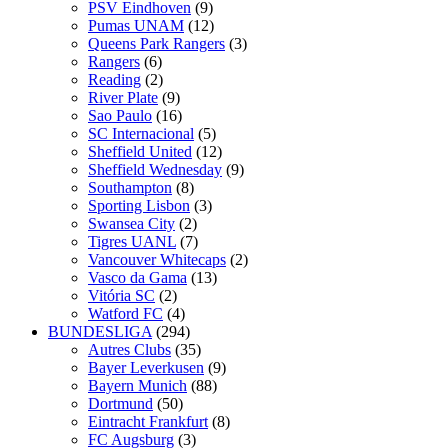
PSV Eindhoven
(9)
Pumas UNAM
(12)
Queens Park Rangers
(3)
Rangers
(6)
Reading
(2)
River Plate
(9)
Sao Paulo
(16)
SC Internacional
(5)
Sheffield United
(12)
Sheffield Wednesday
(9)
Southampton
(8)
Sporting Lisbon
(3)
Swansea City
(2)
Tigres UANL
(7)
Vancouver Whitecaps
(2)
Vasco da Gama
(13)
Vitória SC
(2)
Watford FC
(4)
BUNDESLIGA
(294)
Autres Clubs
(35)
Bayer Leverkusen
(9)
Bayern Munich
(88)
Dortmund
(50)
Eintracht Frankfurt
(8)
FC Augsburg
(3)