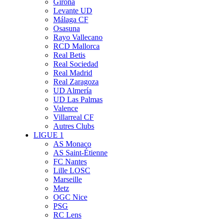
Girona
Levante UD
Málaga CF
Osasuna
Rayo Vallecano
RCD Mallorca
Real Betis
Real Sociedad
Real Madrid
Real Zaragoza
UD Almería
UD Las Palmas
Valence
Villarreal CF
Autres Clubs
LIGUE 1
AS Monaco
AS Saint-Étienne
FC Nantes
Lille LOSC
Marseille
Metz
OGC Nice
PSG
RC Lens