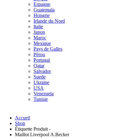
Espagne
Guatemala
Hongrie
Irlande du Nord
Italie
Japon
Maroc
Mexique
Pays de Galles
Pérou
Portugal
Qatar
Salvador
Suede
Ukraine
USA
Venezuela
Tunisie
Accueil
Shop
Étiquette Produit -
Maillot Liverpool A.Becker