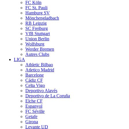
FC Köln
FC St. Pauli
Hamburg SV
Mönchengladbach
RB Leipzig
SC Freiburg
VfB Stuttgart
Union Berlin
Wolfsburg
Werder Bremen
Autres Clubs
LIGA
Athletic Bilbao
Atletico Madrid
Barcelone
Cádiz CF
Celta Vigo
Deportivo Alavés
Deportivo de La Coruña
Elche CF
Espanyol
FC Séville
Getafe
Girona
Levante UD