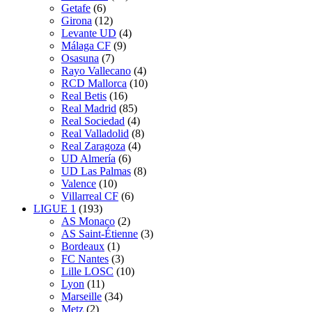
Getafe
(6)
Girona
(12)
Levante UD
(4)
Málaga CF
(9)
Osasuna
(7)
Rayo Vallecano
(4)
RCD Mallorca
(10)
Real Betis
(16)
Real Madrid
(85)
Real Sociedad
(4)
Real Valladolid
(8)
Real Zaragoza
(4)
UD Almería
(6)
UD Las Palmas
(8)
Valence
(10)
Villarreal CF
(6)
LIGUE 1
(193)
AS Monaco
(2)
AS Saint-Étienne
(3)
Bordeaux
(1)
FC Nantes
(3)
Lille LOSC
(10)
Lyon
(11)
Marseille
(34)
Metz
(2)