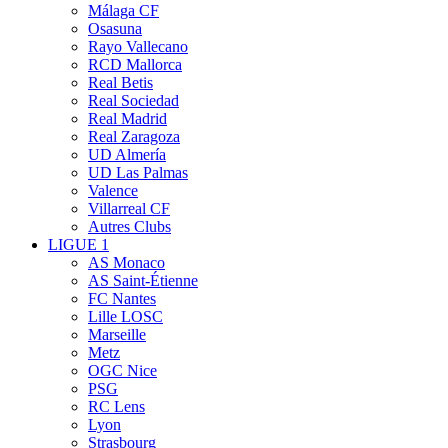
Málaga CF
Osasuna
Rayo Vallecano
RCD Mallorca
Real Betis
Real Sociedad
Real Madrid
Real Zaragoza
UD Almería
UD Las Palmas
Valence
Villarreal CF
Autres Clubs
LIGUE 1
AS Monaco
AS Saint-Étienne
FC Nantes
Lille LOSC
Marseille
Metz
OGC Nice
PSG
RC Lens
Lyon
Strasbourg