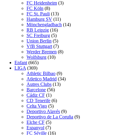
FC Heidenheim
(3)
FC Köln
(8)
FC St. Pauli
(13)
Hamburg SV
(11)
Mönchengladbach
(14)
RB Leipzig
(16)
SC Freiburg
(5)
Union Berlin
(5)
VfB Stuttgart
(7)
Werder Bremen
(8)
Wolfsburg
(10)
Enfant
(665)
LIGA
(369)
Athletic Bilbao
(9)
Atletico Madrid
(34)
Autres Clubs
(13)
Barcelone
(56)
Cádiz CF
(1)
CD Tenerife
(6)
Celta Vigo
(5)
Deportivo Alavés
(9)
Deportivo de La Coruña
(9)
Elche CF
(5)
Espanyol
(7)
FC Séville
(16)