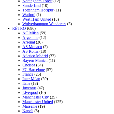
Nottingham Forest
(12)
Sunderland
(10)
Tottenham Hotspur
(11)
Watford
(1)
West Ham United
(18)
Wolverhampton Wanderers
(3)
RÉTRO
(696)
AC Milan
(59)
Argentine
(12)
Arsenal
(36)
AS Monaco
(2)
AS Roma
(18)
Atletico Madrid
(32)
Bayern Munich
(11)
Chelsea
(34)
FC Barcelone
(57)
France
(25)
Inter Milan
(39)
Italie
(18)
Juventus
(47)
Liverpool
(10)
Manchester City
(25)
Manchester United
(125)
Marseille
(19)
Napoli
(6)