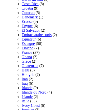
Costa Rica
(8)
Croatia
(9)
Curaçao
(5)
Danemark
(1)
Ecosse
(9)
Egypte
(6)
El Salvador
(2)
Émirats arabes unis
(2)
Equateur
(6)
Espagne
(58)
Finland
(2)
France
(37)
Ghana
(2)
Gréce
(2)
Guatemala
(7)
Haiti
(3)
Hongrie
(7)
Iran
(2)
Iraq
(6)
Irlande
(9)
Irlande du Nord
(4)
Islande
(2)
Italie
(35)
Ivory Coast
(6)
Jamaica
(7)