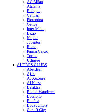
AC Milan
Atalanta
Bologna
Cagliari
Fiorentina
Genoa
Inter Milan
Lazio
Napoli
Juventus
Roma
Parma Calcio
Torino
Udinese
AUTRES CLUBS
Aberdeen
Ajax
AJ Auxerre
Al Nassr
Besiktas
Bolton Wanderers
Botafogo
Benfica
Boca Juniors
Cardiff City