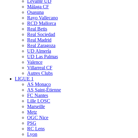
Levante UD
Málaga CF
Osasuna
Rayo Vallecano
RCD Mallorca
Real Betis
Real Sociedad
Real Madrid
Real Zaragoza
UD Almería
UD Las Palmas
Valence
Villarreal CF
Autres Clubs
LIGUE 1
AS Monaco
AS Saint-Étienne
FC Nantes
Lille LOSC
Marseille
Metz
OGC Nice
PSG
RC Lens
Lyon