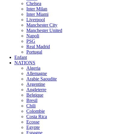
Chelsea
Inter Milan
Inter Miami
Liverpool
Manchester City
Manchester United
Napoli
PSG
Real Madrid
Portugal
Enfant
NATIONS
Algeria
Allemagne
Arabie Saoudite
Argentine
Angleterre
Belgique
Bresil
Chili
Colombie
Costa Rica
Ecosse
Egypte
Espagne