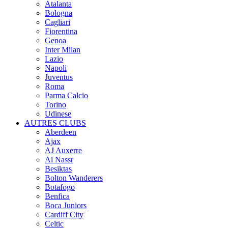
Atalanta
Bologna
Cagliari
Fiorentina
Genoa
Inter Milan
Lazio
Napoli
Juventus
Roma
Parma Calcio
Torino
Udinese
AUTRES CLUBS
Aberdeen
Ajax
AJ Auxerre
Al Nassr
Besiktas
Bolton Wanderers
Botafogo
Benfica
Boca Juniors
Cardiff City
Celtic