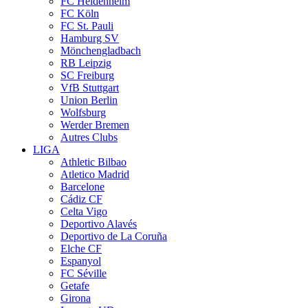
FC Heidenheim
FC Köln
FC St. Pauli
Hamburg SV
Mönchengladbach
RB Leipzig
SC Freiburg
VfB Stuttgart
Union Berlin
Wolfsburg
Werder Bremen
Autres Clubs
LIGA
Athletic Bilbao
Atletico Madrid
Barcelone
Cádiz CF
Celta Vigo
Deportivo Alavés
Deportivo de La Coruña
Elche CF
Espanyol
FC Séville
Getafe
Girona