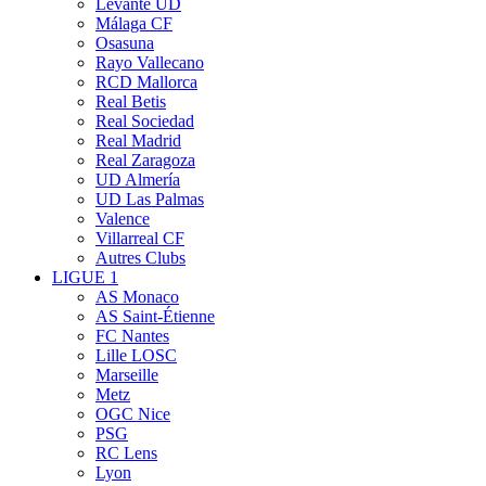
Levante UD
Málaga CF
Osasuna
Rayo Vallecano
RCD Mallorca
Real Betis
Real Sociedad
Real Madrid
Real Zaragoza
UD Almería
UD Las Palmas
Valence
Villarreal CF
Autres Clubs
LIGUE 1
AS Monaco
AS Saint-Étienne
FC Nantes
Lille LOSC
Marseille
Metz
OGC Nice
PSG
RC Lens
Lyon