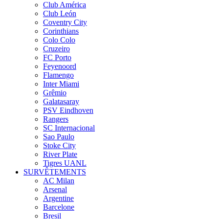
Club América
Club León
Coventry City
Corinthians
Colo Colo
Cruzeiro
FC Porto
Feyenoord
Flamengo
Inter Miami
Grêmio
Galatasaray
PSV Eindhoven
Rangers
SC Internacional
Sao Paulo
Stoke City
River Plate
Tigres UANL
SURVÊTEMENTS
AC Milan
Arsenal
Argentine
Barcelone
Bresil