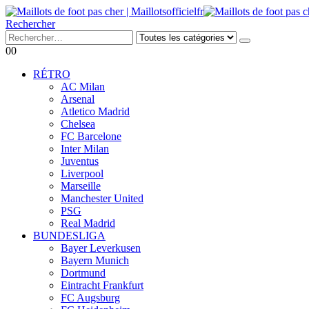
Rechercher
0
0
RÉTRO
AC Milan
Arsenal
Atletico Madrid
Chelsea
FC Barcelone
Inter Milan
Juventus
Liverpool
Marseille
Manchester United
PSG
Real Madrid
BUNDESLIGA
Bayer Leverkusen
Bayern Munich
Dortmund
Eintracht Frankfurt
FC Augsburg