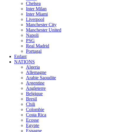
Chelsea
Inter Milan
Inter Miami
Liverpool
Manchester City
Manchester United
Napoli
PSG
Real Madrid
Portugal
Enfant
NATIONS
Algeria
Allemagne
Arabie Saoudite
Argentine
Angleterre
Belgique
Bresil
Chili
Colombie
Costa Rica
Ecosse
Egypte
Espagne