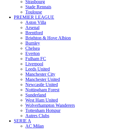
Strasbourg
Stade Rennais
Toulouse
PREMIER LEAGUE
Aston Villa
Arsenal
Brentford
Brighton & Hove Albion
Burnley
Chelsea
Everton
Fulham FC
Liverpool
Leeds United
Manchester City
Manchester United
Newcastle United
Nottingham Forest
Sunderland
West Ham United
Wolverhampton Wanderers
Tottenham Hotspur
Autres Clubs
SERIE A
AC Milan