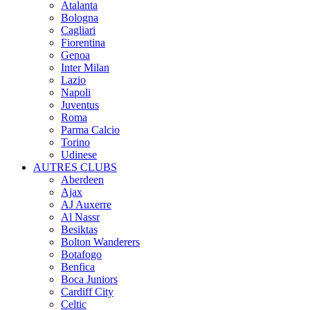
Atalanta
Bologna
Cagliari
Fiorentina
Genoa
Inter Milan
Lazio
Napoli
Juventus
Roma
Parma Calcio
Torino
Udinese
AUTRES CLUBS
Aberdeen
Ajax
AJ Auxerre
Al Nassr
Besiktas
Bolton Wanderers
Botafogo
Benfica
Boca Juniors
Cardiff City
Celtic