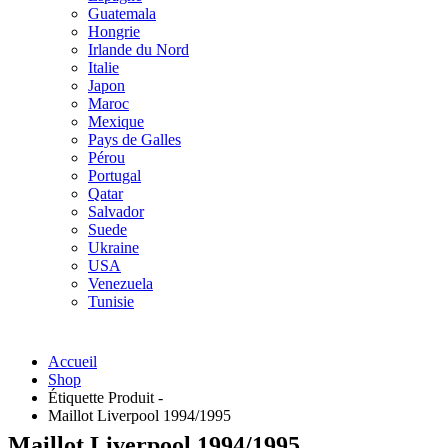
Guatemala
Hongrie
Irlande du Nord
Italie
Japon
Maroc
Mexique
Pays de Galles
Pérou
Portugal
Qatar
Salvador
Suede
Ukraine
USA
Venezuela
Tunisie
Accueil
Shop
Étiquette Produit -
Maillot Liverpool 1994/1995
Maillot Liverpool 1994/1995