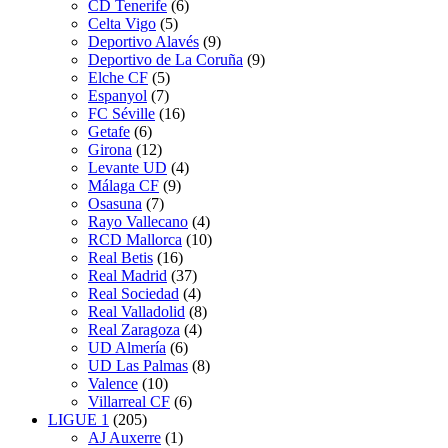
CD Tenerife
(6)
Celta Vigo
(5)
Deportivo Alavés
(9)
Deportivo de La Coruña
(9)
Elche CF
(5)
Espanyol
(7)
FC Séville
(16)
Getafe
(6)
Girona
(12)
Levante UD
(4)
Málaga CF
(9)
Osasuna
(7)
Rayo Vallecano
(4)
RCD Mallorca
(10)
Real Betis
(16)
Real Madrid
(37)
Real Sociedad
(4)
Real Valladolid
(8)
Real Zaragoza
(4)
UD Almería
(6)
UD Las Palmas
(8)
Valence
(10)
Villarreal CF
(6)
LIGUE 1
(205)
AJ Auxerre
(1)