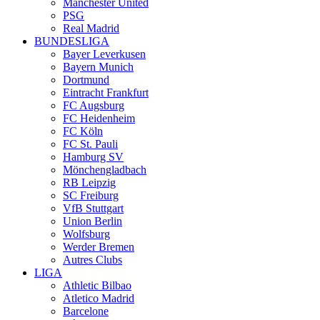
Manchester United
PSG
Real Madrid
BUNDESLIGA
Bayer Leverkusen
Bayern Munich
Dortmund
Eintracht Frankfurt
FC Augsburg
FC Heidenheim
FC Köln
FC St. Pauli
Hamburg SV
Mönchengladbach
RB Leipzig
SC Freiburg
VfB Stuttgart
Union Berlin
Wolfsburg
Werder Bremen
Autres Clubs
LIGA
Athletic Bilbao
Atletico Madrid
Barcelone