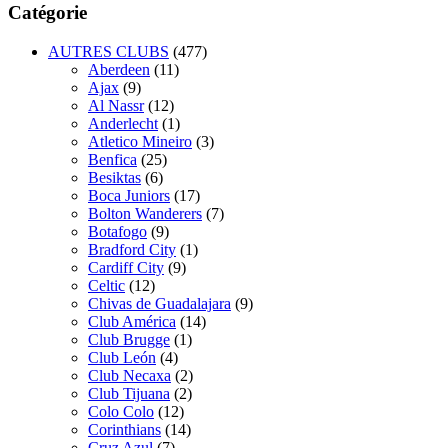
Catégorie
AUTRES CLUBS
(477)
Aberdeen
(11)
Ajax
(9)
Al Nassr
(12)
Anderlecht
(1)
Atletico Mineiro
(3)
Benfica
(25)
Besiktas
(6)
Boca Juniors
(17)
Bolton Wanderers
(7)
Botafogo
(9)
Bradford City
(1)
Cardiff City
(9)
Celtic
(12)
Chivas de Guadalajara
(9)
Club América
(14)
Club Brugge
(1)
Club León
(4)
Club Necaxa
(2)
Club Tijuana
(2)
Colo Colo
(12)
Corinthians
(14)
Cruz Azul
(7)