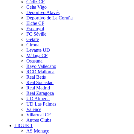
Cádiz CF
Celta Vigo
Deportivo Alavés
Deportivo de La Coruña
Elche CF
Espanyol
FC Séville
Getafe
Girona
Levante UD
Málaga CF
Osasuna
Rayo Vallecano
RCD Mallorca
Real Betis
Real Sociedad
Real Madrid
Real Zaragoza
UD Almería
UD Las Palmas
Valence
Villarreal CF
Autres Clubs
LIGUE 1
AS Monaco