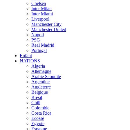
Chelsea
Inter Milan
Inter Miami
Liverpool
Manchester City
Manchester United
Napoli
PSG
Real Madrid
Portugal
Enfant
NATIONS
Algeria
Allemagne
Arabie Saoudite
Argentine
Angleterre
Belgique
Bresil
Chili
Colombie
Costa Rica
Ecosse
Egypte
Espagne