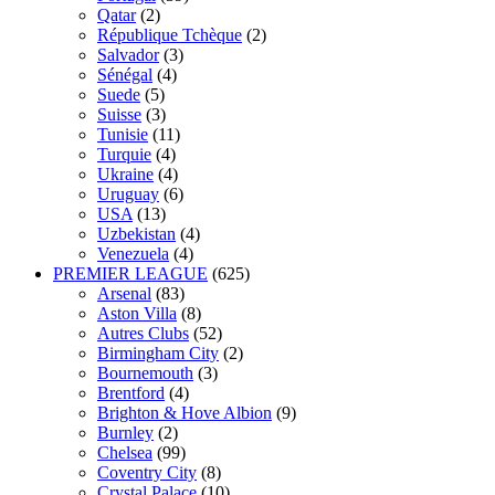
Qatar
(2)
République Tchèque
(2)
Salvador
(3)
Sénégal
(4)
Suede
(5)
Suisse
(3)
Tunisie
(11)
Turquie
(4)
Ukraine
(4)
Uruguay
(6)
USA
(13)
Uzbekistan
(4)
Venezuela
(4)
PREMIER LEAGUE
(625)
Arsenal
(83)
Aston Villa
(8)
Autres Clubs
(52)
Birmingham City
(2)
Bournemouth
(3)
Brentford
(4)
Brighton & Hove Albion
(9)
Burnley
(2)
Chelsea
(99)
Coventry City
(8)
Crystal Palace
(10)