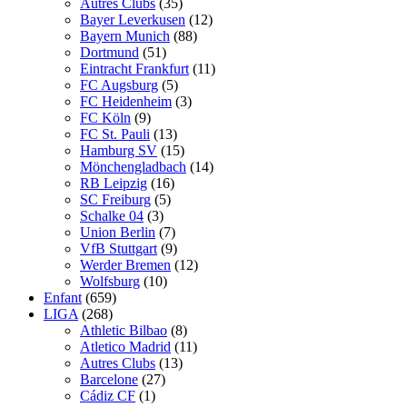
Autres Clubs
(35)
Bayer Leverkusen
(12)
Bayern Munich
(88)
Dortmund
(51)
Eintracht Frankfurt
(11)
FC Augsburg
(5)
FC Heidenheim
(3)
FC Köln
(9)
FC St. Pauli
(13)
Hamburg SV
(15)
Mönchengladbach
(14)
RB Leipzig
(16)
SC Freiburg
(5)
Schalke 04
(3)
Union Berlin
(7)
VfB Stuttgart
(9)
Werder Bremen
(12)
Wolfsburg
(10)
Enfant
(659)
LIGA
(268)
Athletic Bilbao
(8)
Atletico Madrid
(11)
Autres Clubs
(13)
Barcelone
(27)
Cádiz CF
(1)