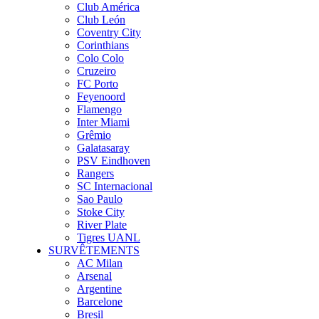
Club América
Club León
Coventry City
Corinthians
Colo Colo
Cruzeiro
FC Porto
Feyenoord
Flamengo
Inter Miami
Grêmio
Galatasaray
PSV Eindhoven
Rangers
SC Internacional
Sao Paulo
Stoke City
River Plate
Tigres UANL
SURVÊTEMENTS
AC Milan
Arsenal
Argentine
Barcelone
Bresil