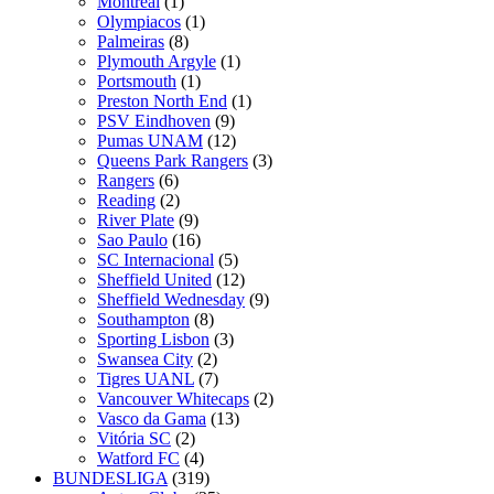
Montreal
(1)
Olympiacos
(1)
Palmeiras
(8)
Plymouth Argyle
(1)
Portsmouth
(1)
Preston North End
(1)
PSV Eindhoven
(9)
Pumas UNAM
(12)
Queens Park Rangers
(3)
Rangers
(6)
Reading
(2)
River Plate
(9)
Sao Paulo
(16)
SC Internacional
(5)
Sheffield United
(12)
Sheffield Wednesday
(9)
Southampton
(8)
Sporting Lisbon
(3)
Swansea City
(2)
Tigres UANL
(7)
Vancouver Whitecaps
(2)
Vasco da Gama
(13)
Vitória SC
(2)
Watford FC
(4)
BUNDESLIGA
(319)