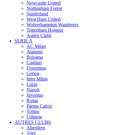
Newcastle United
Nottingham Forest
Sunderland
West Ham United
Wolverhampton Wanderers
Tottenham Hotspur
Autres Clubs
SERIE A
AC Milan
Atalanta
Bologna
Cagliari
Fiorentina
Genoa
Inter Milan
Lazio
Napoli
Juventus
Roma
Parma Calcio
Torino
Udinese
AUTRES CLUBS
Aberdeen
Ajax