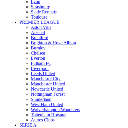
Lyon
Strasbourg
Stade Rennais
Toulouse
PREMIER LEAGUE
Aston Villa
Arsenal
Brentford
Brighton & Hove Albion
Burnley
Chelsea
Everton
Fulham FC
Liverpool
Leeds United
Manchester City
Manchester United
Newcastle United
Nottingham Forest
Sunderland
West Ham United
Wolverhampton Wanderers
Tottenham Hotspur
Autres Clubs
SERIE A