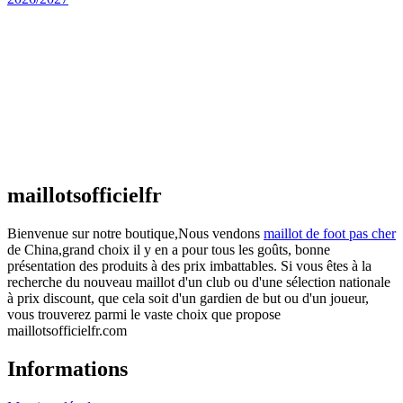
Maillot Espagne Domicile 2026/2027
€
48.00
Le prix initial était : €48.00.
€
25.90
Le prix
actuel est : €25.90.
Maillot France Domicile 2026/2027
€
48.00
Le prix initial était : €48.00.
€
25.90
Le prix
actuel est : €25.90.
maillotsofficielfr
Bienvenue sur notre boutique,Nous vendons
maillot de foot pas cher
de China,grand choix il y en a pour tous les goûts, bonne
présentation des produits à des prix imbattables. Si vous êtes à la
recherche du nouveau maillot d'un club ou d'une sélection nationale
à prix discount, que cela soit d'un gardien de but ou d'un joueur,
vous trouverez parmi le vaste choix que propose
maillotsofficielfr.com
Informations