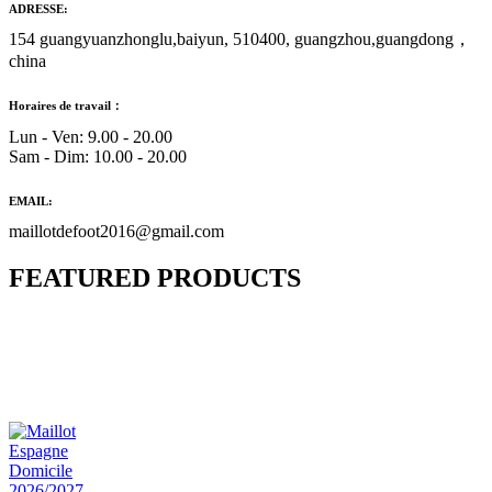
ADRESSE:
154 guangyuanzhonglu,baiyun, 510400, guangzhou,guangdong，
china
Horaires de travail：
Lun - Ven: 9.00 - 20.00
Sam - Dim: 10.00 - 20.00
EMAIL:
maillotdefoot2016@gmail.com
FEATURED PRODUCTS
Maillot Bresil Domicile 2026/2027
€
48.00
Le prix initial était : €48.00.
€
25.90
Le prix
actuel est : €25.90.