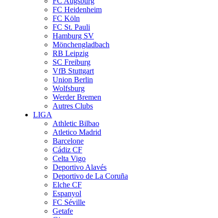
FC Augsburg
FC Heidenheim
FC Köln
FC St. Pauli
Hamburg SV
Mönchengladbach
RB Leipzig
SC Freiburg
VfB Stuttgart
Union Berlin
Wolfsburg
Werder Bremen
Autres Clubs
LIGA
Athletic Bilbao
Atletico Madrid
Barcelone
Cádiz CF
Celta Vigo
Deportivo Alavés
Deportivo de La Coruña
Elche CF
Espanyol
FC Séville
Getafe