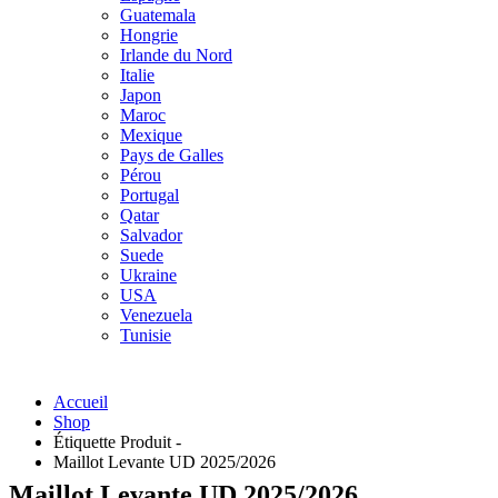
Guatemala
Hongrie
Irlande du Nord
Italie
Japon
Maroc
Mexique
Pays de Galles
Pérou
Portugal
Qatar
Salvador
Suede
Ukraine
USA
Venezuela
Tunisie
Accueil
Shop
Étiquette Produit -
Maillot Levante UD 2025/2026
Maillot Levante UD 2025/2026