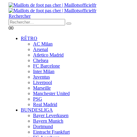
Rechercher
0
0
RÉTRO
AC Milan
Arsenal
Atletico Madrid
Chelsea
FC Barcelone
Inter Milan
Juventus
Liverpool
Marseille
Manchester United
PSG
Real Madrid
BUNDESLIGA
Bayer Leverkusen
Bayern Munich
Dortmund
Eintracht Frankfurt