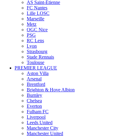
AS Saint-Étienne
FC Nantes
Lille LOSC
Marseille
Metz
OGC Nice
PSG
RC Lens
Lyon
Strasbourg
Stade Rennais
Toulouse
PREMIER LEAGUE
Aston Villa
Arsenal
Brentford
Brighton & Hove Albion
Burnley
Chelsea
Everton
Fulham FC
Liverpool
Leeds United
Manchester City
Manchester United