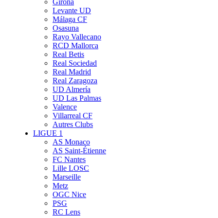
Girona
Levante UD
Málaga CF
Osasuna
Rayo Vallecano
RCD Mallorca
Real Betis
Real Sociedad
Real Madrid
Real Zaragoza
UD Almería
UD Las Palmas
Valence
Villarreal CF
Autres Clubs
LIGUE 1
AS Monaco
AS Saint-Étienne
FC Nantes
Lille LOSC
Marseille
Metz
OGC Nice
PSG
RC Lens