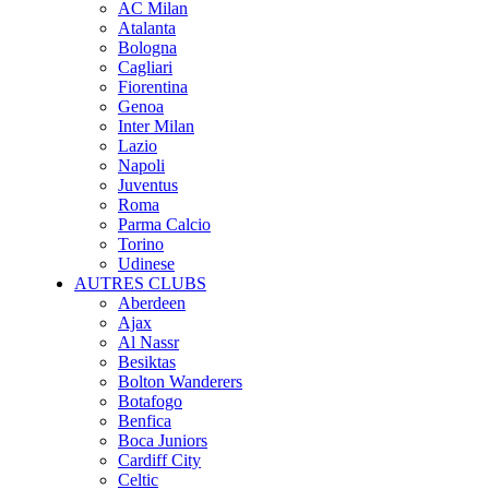
AC Milan
Atalanta
Bologna
Cagliari
Fiorentina
Genoa
Inter Milan
Lazio
Napoli
Juventus
Roma
Parma Calcio
Torino
Udinese
AUTRES CLUBS
Aberdeen
Ajax
Al Nassr
Besiktas
Bolton Wanderers
Botafogo
Benfica
Boca Juniors
Cardiff City
Celtic