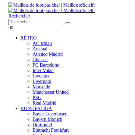
Rechercher
0
0
RÉTRO
AC Milan
Arsenal
Atletico Madrid
Chelsea
FC Barcelone
Inter Milan
Juventus
Liverpool
Marseille
Manchester United
PSG
Real Madrid
BUNDESLIGA
Bayer Leverkusen
Bayern Munich
Dortmund
Eintracht Frankfurt