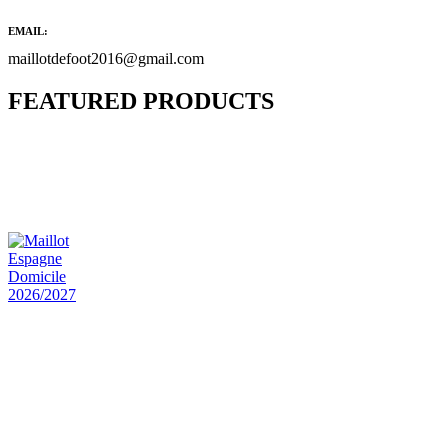
EMAIL:
maillotdefoot2016@gmail.com
FEATURED PRODUCTS
Maillot Bresil Domicile 2026/2027
€
48.00
Le prix initial était : €48.00.
€
25.90
Le prix
actuel est : €25.90.
Maillot Espagne Domicile 2026/2027
€
48.00
Le prix initial était : €48.00.
€
25.90
Le prix
actuel est : €25.90.
Maillot France Domicile 2026/2027