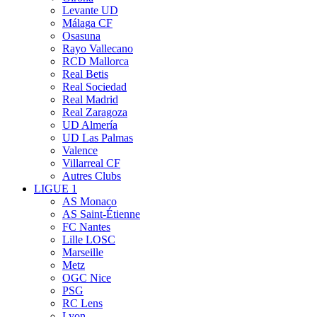
Levante UD
Málaga CF
Osasuna
Rayo Vallecano
RCD Mallorca
Real Betis
Real Sociedad
Real Madrid
Real Zaragoza
UD Almería
UD Las Palmas
Valence
Villarreal CF
Autres Clubs
LIGUE 1
AS Monaco
AS Saint-Étienne
FC Nantes
Lille LOSC
Marseille
Metz
OGC Nice
PSG
RC Lens
Lyon