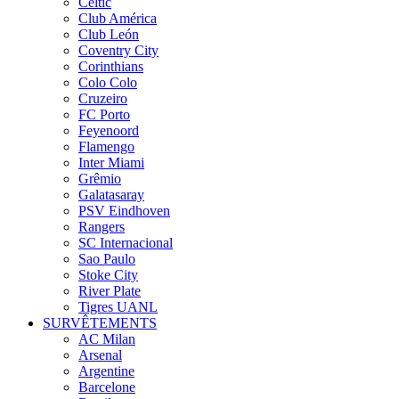
Celtic
Club América
Club León
Coventry City
Corinthians
Colo Colo
Cruzeiro
FC Porto
Feyenoord
Flamengo
Inter Miami
Grêmio
Galatasaray
PSV Eindhoven
Rangers
SC Internacional
Sao Paulo
Stoke City
River Plate
Tigres UANL
SURVÊTEMENTS
AC Milan
Arsenal
Argentine
Barcelone