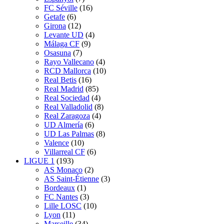
FC Séville
(16)
Getafe
(6)
Girona
(12)
Levante UD
(4)
Málaga CF
(9)
Osasuna
(7)
Rayo Vallecano
(4)
RCD Mallorca
(10)
Real Betis
(16)
Real Madrid
(85)
Real Sociedad
(4)
Real Valladolid
(8)
Real Zaragoza
(4)
UD Almería
(6)
UD Las Palmas
(8)
Valence
(10)
Villarreal CF
(6)
LIGUE 1
(193)
AS Monaco
(2)
AS Saint-Étienne
(3)
Bordeaux
(1)
FC Nantes
(3)
Lille LOSC
(10)
Lyon
(11)
Marseille
(34)