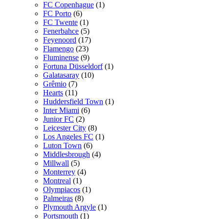
FC Copenhague
(1)
FC Porto
(6)
FC Twente
(1)
Fenerbahce
(5)
Feyenoord
(17)
Flamengo
(23)
Fluminense
(9)
Fortuna Düsseldorf
(1)
Galatasaray
(10)
Grêmio
(7)
Hearts
(11)
Huddersfield Town
(1)
Inter Miami
(6)
Junior FC
(2)
Leicester City
(8)
Los Angeles FC
(1)
Luton Town
(6)
Middlesbrough
(4)
Millwall
(5)
Monterrey
(4)
Montreal
(1)
Olympiacos
(1)
Palmeiras
(8)
Plymouth Argyle
(1)
Portsmouth
(1)