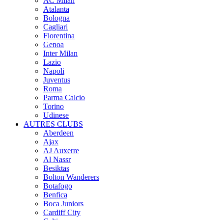
AC Milan
Atalanta
Bologna
Cagliari
Fiorentina
Genoa
Inter Milan
Lazio
Napoli
Juventus
Roma
Parma Calcio
Torino
Udinese
AUTRES CLUBS
Aberdeen
Ajax
AJ Auxerre
Al Nassr
Besiktas
Bolton Wanderers
Botafogo
Benfica
Boca Juniors
Cardiff City