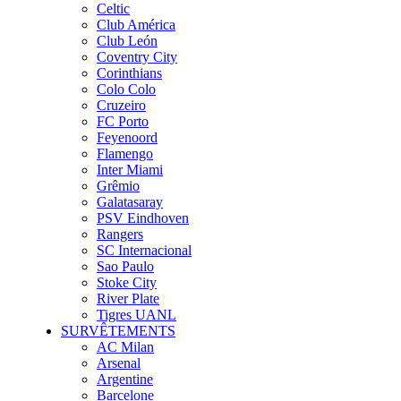
Celtic
Club América
Club León
Coventry City
Corinthians
Colo Colo
Cruzeiro
FC Porto
Feyenoord
Flamengo
Inter Miami
Grêmio
Galatasaray
PSV Eindhoven
Rangers
SC Internacional
Sao Paulo
Stoke City
River Plate
Tigres UANL
SURVÊTEMENTS
AC Milan
Arsenal
Argentine
Barcelone