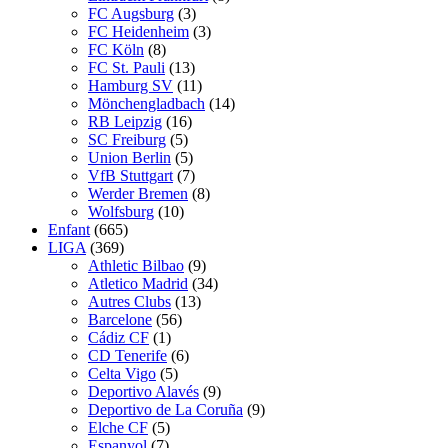
FC Augsburg
(3)
FC Heidenheim
(3)
FC Köln
(8)
FC St. Pauli
(13)
Hamburg SV
(11)
Mönchengladbach
(14)
RB Leipzig
(16)
SC Freiburg
(5)
Union Berlin
(5)
VfB Stuttgart
(7)
Werder Bremen
(8)
Wolfsburg
(10)
Enfant
(665)
LIGA
(369)
Athletic Bilbao
(9)
Atletico Madrid
(34)
Autres Clubs
(13)
Barcelone
(56)
Cádiz CF
(1)
CD Tenerife
(6)
Celta Vigo
(5)
Deportivo Alavés
(9)
Deportivo de La Coruña
(9)
Elche CF
(5)
Espanyol
(7)