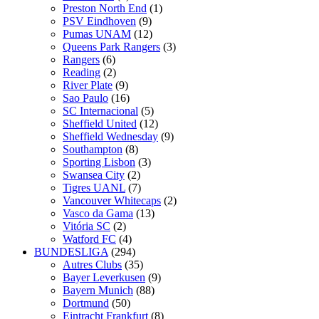
Preston North End
(1)
PSV Eindhoven
(9)
Pumas UNAM
(12)
Queens Park Rangers
(3)
Rangers
(6)
Reading
(2)
River Plate
(9)
Sao Paulo
(16)
SC Internacional
(5)
Sheffield United
(12)
Sheffield Wednesday
(9)
Southampton
(8)
Sporting Lisbon
(3)
Swansea City
(2)
Tigres UANL
(7)
Vancouver Whitecaps
(2)
Vasco da Gama
(13)
Vitória SC
(2)
Watford FC
(4)
BUNDESLIGA
(294)
Autres Clubs
(35)
Bayer Leverkusen
(9)
Bayern Munich
(88)
Dortmund
(50)
Eintracht Frankfurt
(8)