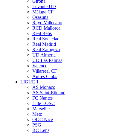
Girona
Levante UD
Málaga CF
Osasuna
Rayo Vallecano
RCD Mallorca
Real Betis
Real Sociedad
Real Madrid
Real Zaragoza
UD Almería
UD Las Palmas
Valence
Villarreal CF
Autres Clubs
LIGUE 1
AS Monaco
AS Saint-Étienne
FC Nantes
Lille LOSC
Marseille
Metz
OGC Nice
PSG
RC Lens