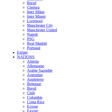
Bresil
Chelsea
Inter Milan
Inter Miami
Liverpool
Manchester City
Manchester United
Napoli
PSG
Real Madrid
Portugal
Enfant
NATIONS
Algeria
Allemagne
Arabie Saoudite
Argentine
Angleterre
Belgique
Bresil
Chili
Colombie
Costa Rica
Ecosse
Egypte