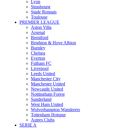
Lyon
Strasbourg
Stade Rennais
Toulouse
PREMIER LEAGUE
Aston Villa
Arsenal
Brentford
Brighton & Hove Albion
Burnley
Chelsea
Everton
Fulham FC
Liverpool
Leeds United
Manchester City
Manchester United
Newcastle United
Nottingham Forest
Sunderland
West Ham United
Wolverhampton Wanderers
Tottenham Hotspur
Autres Clubs
SERIE A