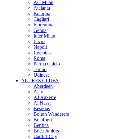
AC Milan
Atalanta
Bologna
Cagliari
Fiorentina
Genoa
Inter Milan
Lazio
Napoli
Juventus
Roma
Parma Calcio
Torino
Udinese
AUTRES CLUBS
Aberdeen
Ajax
AJ Auxerre
Al Nassr
Besiktas
Bolton Wanderers
Botafogo
Benfica
Boca Juniors
Cardiff City