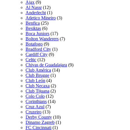
Ajax
(9)
Al Nassr
(12)
Anderlecht
(1)
Atletico Mineiro
(3)
Benfica
(25)
Besiktas
(6)
Boca Juniors
(17)
Bolton Wanderers
(7)
Botafogo
(9)
Bradford City
(1)
Cardiff City
(9)
Celtic
(12)
Chivas de Guadalajara
(9)
Club América
(14)
Club Brugge
(1)
Club León
(4)
Club Necaxa
(2)
Club Tijuana
(2)
Colo Colo
(12)
Corinthians
(14)
Cruz Azul
(7)
Cruzeiro
(13)
Derby County
(10)
Dinamo Zagreb
(1)
FC Cincinnati
(1)