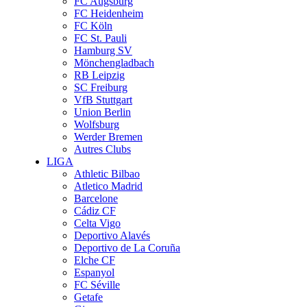
FC Augsburg
FC Heidenheim
FC Köln
FC St. Pauli
Hamburg SV
Mönchengladbach
RB Leipzig
SC Freiburg
VfB Stuttgart
Union Berlin
Wolfsburg
Werder Bremen
Autres Clubs
LIGA
Athletic Bilbao
Atletico Madrid
Barcelone
Cádiz CF
Celta Vigo
Deportivo Alavés
Deportivo de La Coruña
Elche CF
Espanyol
FC Séville
Getafe