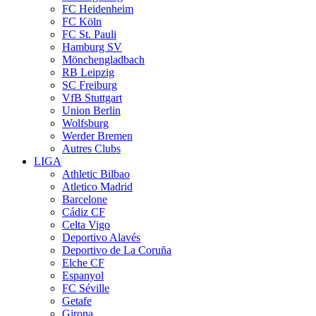
FC Heidenheim
FC Köln
FC St. Pauli
Hamburg SV
Mönchengladbach
RB Leipzig
SC Freiburg
VfB Stuttgart
Union Berlin
Wolfsburg
Werder Bremen
Autres Clubs
LIGA
Athletic Bilbao
Atletico Madrid
Barcelone
Cádiz CF
Celta Vigo
Deportivo Alavés
Deportivo de La Coruña
Elche CF
Espanyol
FC Séville
Getafe
Girona