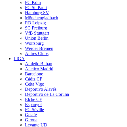
FC Köln
FC St. Pauli
Hamburg SV
Mönchengladbach
RB Leipzig
SC Freiburg
VfB Stuttgart
Union Berlin
Wolfsburg
Werder Bremen
Autres Clubs
LIGA
Athletic Bilbao
Atletico Madrid
Barcelone
Cádiz CF
Celta Vigo
Deportivo Alavés
Deportivo de La Coruña
Elche CF
Espanyol
FC Séville
Getafe
Girona
Levante UD