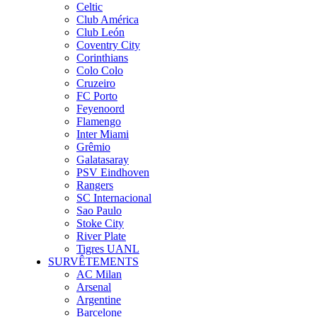
Celtic
Club América
Club León
Coventry City
Corinthians
Colo Colo
Cruzeiro
FC Porto
Feyenoord
Flamengo
Inter Miami
Grêmio
Galatasaray
PSV Eindhoven
Rangers
SC Internacional
Sao Paulo
Stoke City
River Plate
Tigres UANL
SURVÊTEMENTS
AC Milan
Arsenal
Argentine
Barcelone