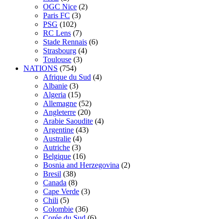
OGC Nice
(2)
Paris FC
(3)
PSG
(102)
RC Lens
(7)
Stade Rennais
(6)
Strasbourg
(4)
Toulouse
(3)
NATIONS
(754)
Afrique du Sud
(4)
Albanie
(3)
Algeria
(15)
Allemagne
(52)
Angleterre
(20)
Arabie Saoudite
(4)
Argentine
(43)
Australie
(4)
Autriche
(3)
Belgique
(16)
Bosnia and Herzegovina
(2)
Bresil
(38)
Canada
(8)
Cape Verde
(3)
Chili
(5)
Colombie
(36)
Corée du Sud
(6)