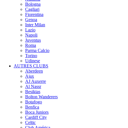
Bologna
Cagliari
Fiorentina
Genoa
Inter Milan
Lazio
Napoli
Juventus
Roma
Parma Calcio
Torino
Udinese
AUTRES CLUBS
Aberdeen
Ajax
AJ Auxerre
Al Nassr
Besiktas
Bolton Wanderers
Botafogo
Benfica
Boca Juniors
Cardiff City
Celtic
Club América