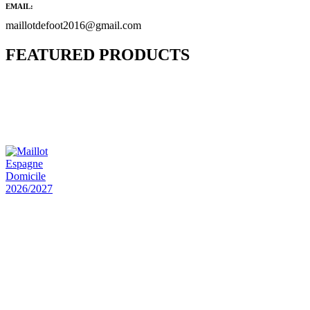
EMAIL:
maillotdefoot2016@gmail.com
FEATURED PRODUCTS
Maillot Bresil Domicile 2026/2027
€
48.00
Le prix initial était : €48.00.
€
25.90
Le prix
actuel est : €25.90.
Maillot Espagne Domicile 2026/2027
€
48.00
Le prix initial était : €48.00.
€
25.90
Le prix
actuel est : €25.90.
Maillot France Domicile 2026/2027
€
48.00
Le prix initial était : €48.00.
€
25.90
Le prix