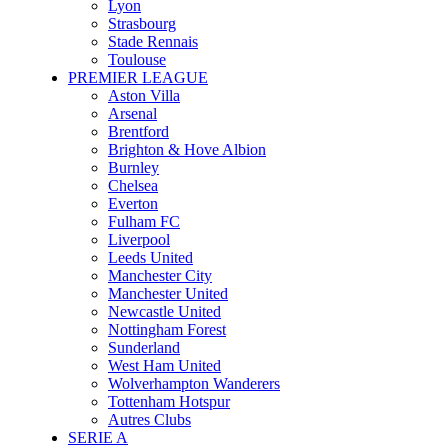
Lyon
Strasbourg
Stade Rennais
Toulouse
PREMIER LEAGUE
Aston Villa
Arsenal
Brentford
Brighton & Hove Albion
Burnley
Chelsea
Everton
Fulham FC
Liverpool
Leeds United
Manchester City
Manchester United
Newcastle United
Nottingham Forest
Sunderland
West Ham United
Wolverhampton Wanderers
Tottenham Hotspur
Autres Clubs
SERIE A