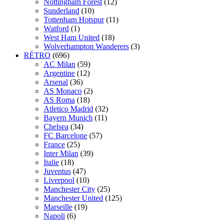
Nottingham Forest
(12)
Sunderland
(10)
Tottenham Hotspur
(11)
Watford
(1)
West Ham United
(18)
Wolverhampton Wanderers
(3)
RÉTRO
(696)
AC Milan
(59)
Argentine
(12)
Arsenal
(36)
AS Monaco
(2)
AS Roma
(18)
Atletico Madrid
(32)
Bayern Munich
(11)
Chelsea
(34)
FC Barcelone
(57)
France
(25)
Inter Milan
(39)
Italie
(18)
Juventus
(47)
Liverpool
(10)
Manchester City
(25)
Manchester United
(125)
Marseille
(19)
Napoli
(6)