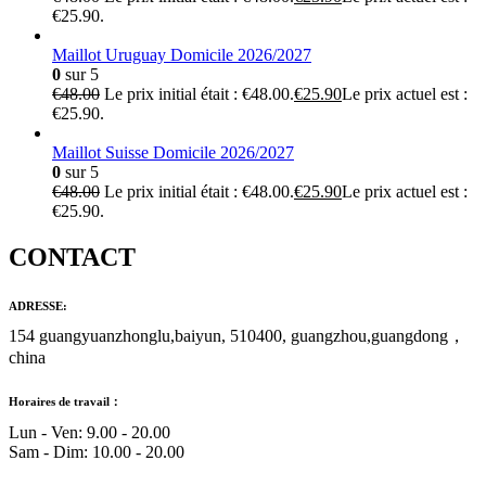
€25.90.
Maillot Uruguay Domicile 2026/2027
0
sur 5
€
48.00
Le prix initial était : €48.00.
€
25.90
Le prix actuel est :
€25.90.
Maillot Suisse Domicile 2026/2027
0
sur 5
€
48.00
Le prix initial était : €48.00.
€
25.90
Le prix actuel est :
€25.90.
CONTACT
ADRESSE:
154 guangyuanzhonglu,baiyun, 510400, guangzhou,guangdong，
china
Horaires de travail：
Lun - Ven: 9.00 - 20.00
Sam - Dim: 10.00 - 20.00