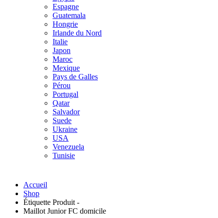
Espagne
Guatemala
Hongrie
Irlande du Nord
Italie
Japon
Maroc
Mexique
Pays de Galles
Pérou
Portugal
Qatar
Salvador
Suede
Ukraine
USA
Venezuela
Tunisie
Accueil
Shop
Étiquette Produit -
Maillot Junior FC domicile