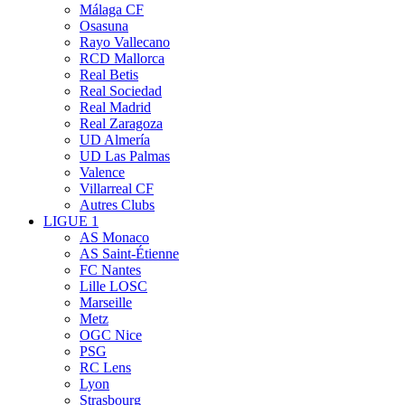
Málaga CF
Osasuna
Rayo Vallecano
RCD Mallorca
Real Betis
Real Sociedad
Real Madrid
Real Zaragoza
UD Almería
UD Las Palmas
Valence
Villarreal CF
Autres Clubs
LIGUE 1
AS Monaco
AS Saint-Étienne
FC Nantes
Lille LOSC
Marseille
Metz
OGC Nice
PSG
RC Lens
Lyon
Strasbourg