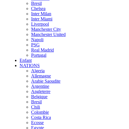
Bresil
Chelsea
Inter Milan
Inter Miami
Liverpool
Manchester City
Manchester United
Napoli
PSG
Real Madrid
Portugal
Enfant
NATIONS
Algeria
Allemagne
Arabie Saoudite
Argentine
Angleterre
Belgique
Bresil
Chili
Colombie
Costa Rica
Ecosse
Egypte