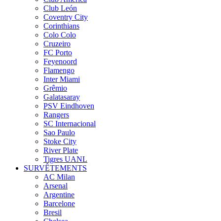
Club León
Coventry City
Corinthians
Colo Colo
Cruzeiro
FC Porto
Feyenoord
Flamengo
Inter Miami
Grêmio
Galatasaray
PSV Eindhoven
Rangers
SC Internacional
Sao Paulo
Stoke City
River Plate
Tigres UANL
SURVÊTEMENTS
AC Milan
Arsenal
Argentine
Barcelone
Bresil