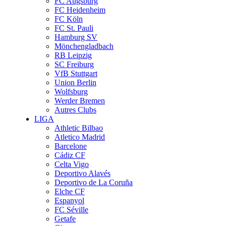
FC Augsburg
FC Heidenheim
FC Köln
FC St. Pauli
Hamburg SV
Mönchengladbach
RB Leipzig
SC Freiburg
VfB Stuttgart
Union Berlin
Wolfsburg
Werder Bremen
Autres Clubs
LIGA
Athletic Bilbao
Atletico Madrid
Barcelone
Cádiz CF
Celta Vigo
Deportivo Alavés
Deportivo de La Coruña
Elche CF
Espanyol
FC Séville
Getafe