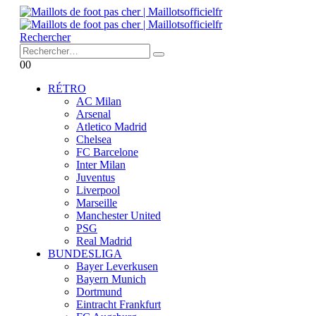
Rechercher
0
0
RÉTRO
AC Milan
Arsenal
Atletico Madrid
Chelsea
FC Barcelone
Inter Milan
Juventus
Liverpool
Marseille
Manchester United
PSG
Real Madrid
BUNDESLIGA
Bayer Leverkusen
Bayern Munich
Dortmund
Eintracht Frankfurt