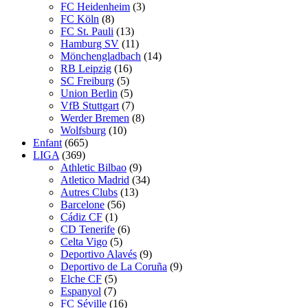
FC Heidenheim
(3)
FC Köln
(8)
FC St. Pauli
(13)
Hamburg SV
(11)
Mönchengladbach
(14)
RB Leipzig
(16)
SC Freiburg
(5)
Union Berlin
(5)
VfB Stuttgart
(7)
Werder Bremen
(8)
Wolfsburg
(10)
Enfant
(665)
LIGA
(369)
Athletic Bilbao
(9)
Atletico Madrid
(34)
Autres Clubs
(13)
Barcelone
(56)
Cádiz CF
(1)
CD Tenerife
(6)
Celta Vigo
(5)
Deportivo Alavés
(9)
Deportivo de La Coruña
(9)
Elche CF
(5)
Espanyol
(7)
FC Séville
(16)