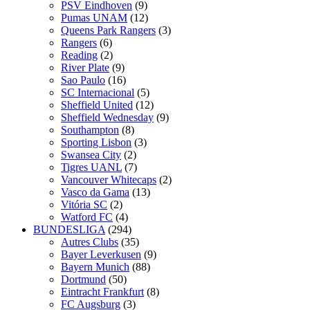
PSV Eindhoven
(9)
Pumas UNAM
(12)
Queens Park Rangers
(3)
Rangers
(6)
Reading
(2)
River Plate
(9)
Sao Paulo
(16)
SC Internacional
(5)
Sheffield United
(12)
Sheffield Wednesday
(9)
Southampton
(8)
Sporting Lisbon
(3)
Swansea City
(2)
Tigres UANL
(7)
Vancouver Whitecaps
(2)
Vasco da Gama
(13)
Vitória SC
(2)
Watford FC
(4)
BUNDESLIGA
(294)
Autres Clubs
(35)
Bayer Leverkusen
(9)
Bayern Munich
(88)
Dortmund
(50)
Eintracht Frankfurt
(8)
FC Augsburg
(3)