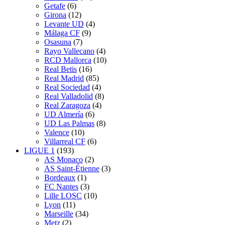
Getafe
(6)
Girona
(12)
Levante UD
(4)
Málaga CF
(9)
Osasuna
(7)
Rayo Vallecano
(4)
RCD Mallorca
(10)
Real Betis
(16)
Real Madrid
(85)
Real Sociedad
(4)
Real Valladolid
(8)
Real Zaragoza
(4)
UD Almería
(6)
UD Las Palmas
(8)
Valence
(10)
Villarreal CF
(6)
LIGUE 1
(193)
AS Monaco
(2)
AS Saint-Étienne
(3)
Bordeaux
(1)
FC Nantes
(3)
Lille LOSC
(10)
Lyon
(11)
Marseille
(34)
Metz
(2)