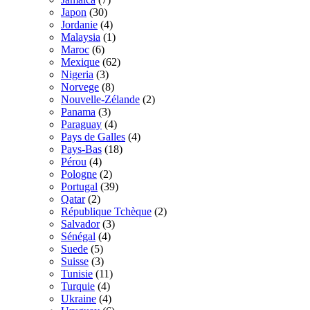
Japon
(30)
Jordanie
(4)
Malaysia
(1)
Maroc
(6)
Mexique
(62)
Nigeria
(3)
Norvege
(8)
Nouvelle-Zélande
(2)
Panama
(3)
Paraguay
(4)
Pays de Galles
(4)
Pays-Bas
(18)
Pérou
(4)
Pologne
(2)
Portugal
(39)
Qatar
(2)
République Tchèque
(2)
Salvador
(3)
Sénégal
(4)
Suede
(5)
Suisse
(3)
Tunisie
(11)
Turquie
(4)
Ukraine
(4)