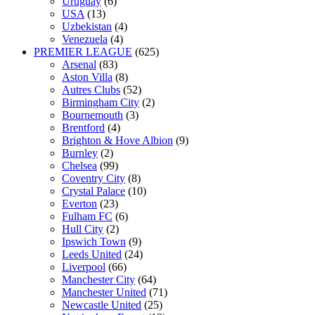
Uruguay
(6)
USA
(13)
Uzbekistan
(4)
Venezuela
(4)
PREMIER LEAGUE
(625)
Arsenal
(83)
Aston Villa
(8)
Autres Clubs
(52)
Birmingham City
(2)
Bournemouth
(3)
Brentford
(4)
Brighton & Hove Albion
(9)
Burnley
(2)
Chelsea
(99)
Coventry City
(8)
Crystal Palace
(10)
Everton
(23)
Fulham FC
(6)
Hull City
(2)
Ipswich Town
(9)
Leeds United
(24)
Liverpool
(66)
Manchester City
(64)
Manchester United
(71)
Newcastle United
(25)