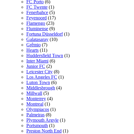
FC Porto
(6)
FC Twente
(1)
Fenerbahce
(5)
Feyenoord
(17)
Flamengo
(23)
Fluminense
(9)
Fortuna Düsseldorf
(1)
Galatasaray
(10)
Grêmio
(7)
Hearts
(11)
Huddersfield Town
(1)
Inter Miami
(6)
Junior FC
(2)
Leicester City
(8)
Los Angeles FC
(1)
Luton Town
(6)
Middlesbrough
(4)
Millwall
(5)
Monterrey
(4)
Montreal
(1)
Olympiacos
(1)
Palmeiras
(8)
Plymouth Argyle
(1)
Portsmouth
(1)
Preston North End
(1)