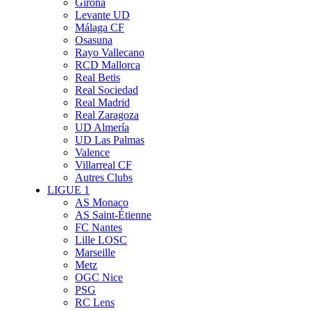
Girona
Levante UD
Málaga CF
Osasuna
Rayo Vallecano
RCD Mallorca
Real Betis
Real Sociedad
Real Madrid
Real Zaragoza
UD Almería
UD Las Palmas
Valence
Villarreal CF
Autres Clubs
LIGUE 1
AS Monaco
AS Saint-Étienne
FC Nantes
Lille LOSC
Marseille
Metz
OGC Nice
PSG
RC Lens