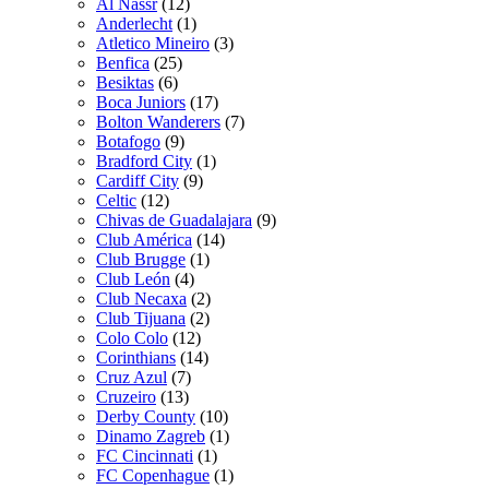
Al Nassr
(12)
Anderlecht
(1)
Atletico Mineiro
(3)
Benfica
(25)
Besiktas
(6)
Boca Juniors
(17)
Bolton Wanderers
(7)
Botafogo
(9)
Bradford City
(1)
Cardiff City
(9)
Celtic
(12)
Chivas de Guadalajara
(9)
Club América
(14)
Club Brugge
(1)
Club León
(4)
Club Necaxa
(2)
Club Tijuana
(2)
Colo Colo
(12)
Corinthians
(14)
Cruz Azul
(7)
Cruzeiro
(13)
Derby County
(10)
Dinamo Zagreb
(1)
FC Cincinnati
(1)
FC Copenhague
(1)