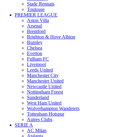
Stade Rennais
Toulouse
PREMIER LEAGUE
Aston Villa
Arsenal
Brentford
Brighton & Hove Albion
Burnley
Chelsea
Everton
Fulham FC
Liverpool
Leeds United
Manchester City
Manchester United
Newcastle United
Nottingham Forest
Sunderland
West Ham United
Wolverhampton Wanderers
Tottenham Hotspur
Autres Clubs
SERIE A
AC Milan
Atalanta