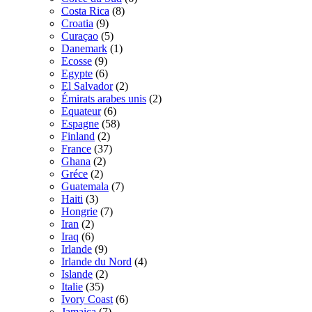
Costa Rica
(8)
Croatia
(9)
Curaçao
(5)
Danemark
(1)
Ecosse
(9)
Egypte
(6)
El Salvador
(2)
Émirats arabes unis
(2)
Equateur
(6)
Espagne
(58)
Finland
(2)
France
(37)
Ghana
(2)
Gréce
(2)
Guatemala
(7)
Haiti
(3)
Hongrie
(7)
Iran
(2)
Iraq
(6)
Irlande
(9)
Irlande du Nord
(4)
Islande
(2)
Italie
(35)
Ivory Coast
(6)
Jamaica
(7)