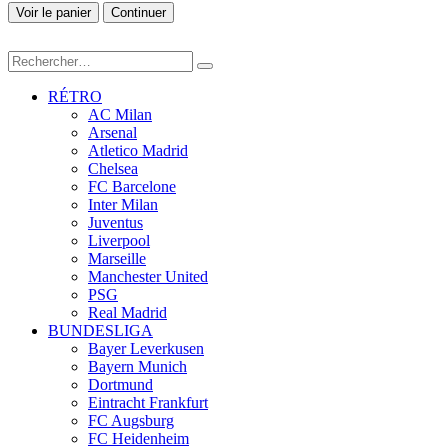
Voir le panier
Continuer
RÉTRO
AC Milan
Arsenal
Atletico Madrid
Chelsea
FC Barcelone
Inter Milan
Juventus
Liverpool
Marseille
Manchester United
PSG
Real Madrid
BUNDESLIGA
Bayer Leverkusen
Bayern Munich
Dortmund
Eintracht Frankfurt
FC Augsburg
FC Heidenheim