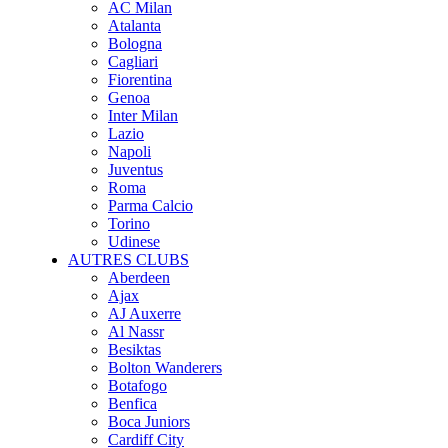
AC Milan
Atalanta
Bologna
Cagliari
Fiorentina
Genoa
Inter Milan
Lazio
Napoli
Juventus
Roma
Parma Calcio
Torino
Udinese
AUTRES CLUBS
Aberdeen
Ajax
AJ Auxerre
Al Nassr
Besiktas
Bolton Wanderers
Botafogo
Benfica
Boca Juniors
Cardiff City