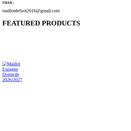
EMAIL:
maillotdefoot2016@gmail.com
FEATURED PRODUCTS
Maillot Bresil Domicile 2026/2027
€
48.00
Le prix initial était : €48.00.
€
25.90
Le prix
actuel est : €25.90.
Maillot Espagne Domicile 2026/2027
€
48.00
Le prix initial était : €48.00.
€
25.90
Le prix
actuel est : €25.90.
Maillot France Domicile 2026/2027
€
48.00
Le prix initial était : €48.00.
€
25.90
Le prix