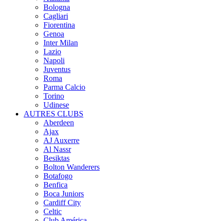
Bologna
Cagliari
Fiorentina
Genoa
Inter Milan
Lazio
Napoli
Juventus
Roma
Parma Calcio
Torino
Udinese
AUTRES CLUBS
Aberdeen
Ajax
AJ Auxerre
Al Nassr
Besiktas
Bolton Wanderers
Botafogo
Benfica
Boca Juniors
Cardiff City
Celtic
Club América