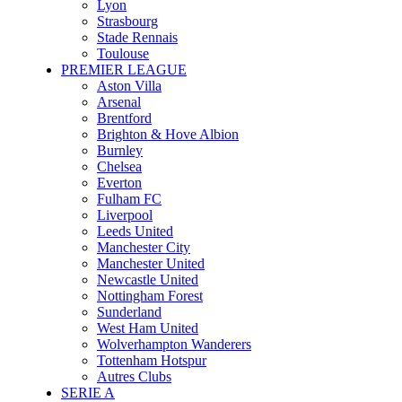
Lyon
Strasbourg
Stade Rennais
Toulouse
PREMIER LEAGUE
Aston Villa
Arsenal
Brentford
Brighton & Hove Albion
Burnley
Chelsea
Everton
Fulham FC
Liverpool
Leeds United
Manchester City
Manchester United
Newcastle United
Nottingham Forest
Sunderland
West Ham United
Wolverhampton Wanderers
Tottenham Hotspur
Autres Clubs
SERIE A