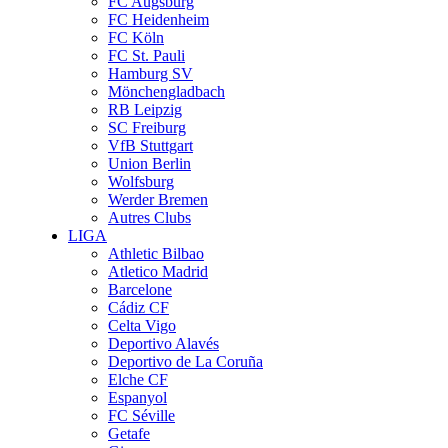
FC Augsburg
FC Heidenheim
FC Köln
FC St. Pauli
Hamburg SV
Mönchengladbach
RB Leipzig
SC Freiburg
VfB Stuttgart
Union Berlin
Wolfsburg
Werder Bremen
Autres Clubs
LIGA
Athletic Bilbao
Atletico Madrid
Barcelone
Cádiz CF
Celta Vigo
Deportivo Alavés
Deportivo de La Coruña
Elche CF
Espanyol
FC Séville
Getafe