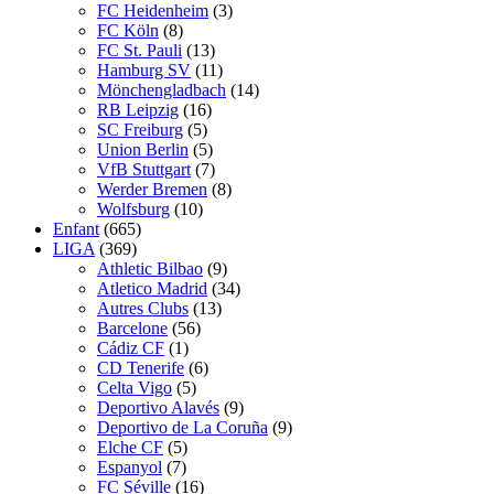
FC Heidenheim
(3)
FC Köln
(8)
FC St. Pauli
(13)
Hamburg SV
(11)
Mönchengladbach
(14)
RB Leipzig
(16)
SC Freiburg
(5)
Union Berlin
(5)
VfB Stuttgart
(7)
Werder Bremen
(8)
Wolfsburg
(10)
Enfant
(665)
LIGA
(369)
Athletic Bilbao
(9)
Atletico Madrid
(34)
Autres Clubs
(13)
Barcelone
(56)
Cádiz CF
(1)
CD Tenerife
(6)
Celta Vigo
(5)
Deportivo Alavés
(9)
Deportivo de La Coruña
(9)
Elche CF
(5)
Espanyol
(7)
FC Séville
(16)