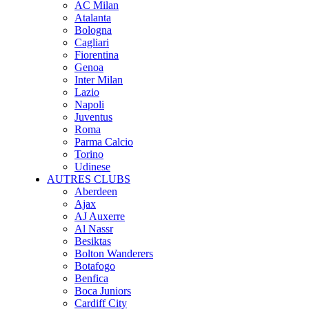
AC Milan
Atalanta
Bologna
Cagliari
Fiorentina
Genoa
Inter Milan
Lazio
Napoli
Juventus
Roma
Parma Calcio
Torino
Udinese
AUTRES CLUBS
Aberdeen
Ajax
AJ Auxerre
Al Nassr
Besiktas
Bolton Wanderers
Botafogo
Benfica
Boca Juniors
Cardiff City