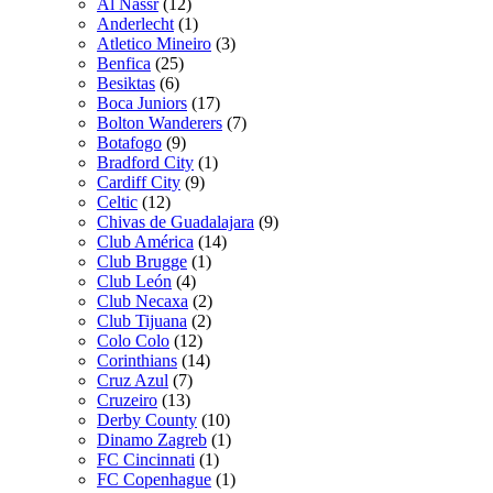
Al Nassr
(12)
Anderlecht
(1)
Atletico Mineiro
(3)
Benfica
(25)
Besiktas
(6)
Boca Juniors
(17)
Bolton Wanderers
(7)
Botafogo
(9)
Bradford City
(1)
Cardiff City
(9)
Celtic
(12)
Chivas de Guadalajara
(9)
Club América
(14)
Club Brugge
(1)
Club León
(4)
Club Necaxa
(2)
Club Tijuana
(2)
Colo Colo
(12)
Corinthians
(14)
Cruz Azul
(7)
Cruzeiro
(13)
Derby County
(10)
Dinamo Zagreb
(1)
FC Cincinnati
(1)
FC Copenhague
(1)