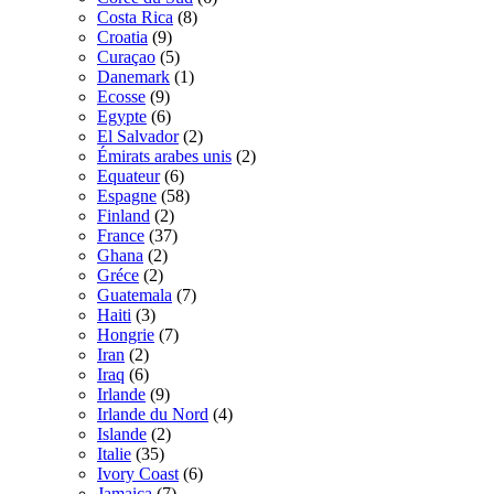
Costa Rica
(8)
Croatia
(9)
Curaçao
(5)
Danemark
(1)
Ecosse
(9)
Egypte
(6)
El Salvador
(2)
Émirats arabes unis
(2)
Equateur
(6)
Espagne
(58)
Finland
(2)
France
(37)
Ghana
(2)
Gréce
(2)
Guatemala
(7)
Haiti
(3)
Hongrie
(7)
Iran
(2)
Iraq
(6)
Irlande
(9)
Irlande du Nord
(4)
Islande
(2)
Italie
(35)
Ivory Coast
(6)
Jamaica
(7)