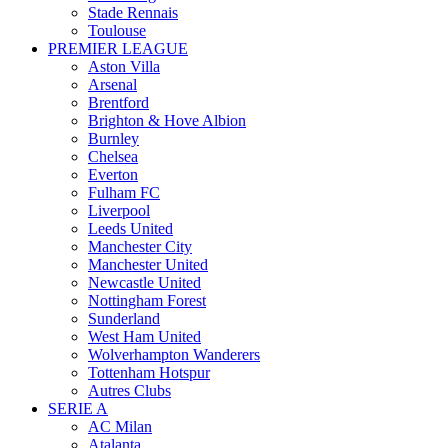
Stade Rennais
Toulouse
PREMIER LEAGUE
Aston Villa
Arsenal
Brentford
Brighton & Hove Albion
Burnley
Chelsea
Everton
Fulham FC
Liverpool
Leeds United
Manchester City
Manchester United
Newcastle United
Nottingham Forest
Sunderland
West Ham United
Wolverhampton Wanderers
Tottenham Hotspur
Autres Clubs
SERIE A
AC Milan
Atalanta