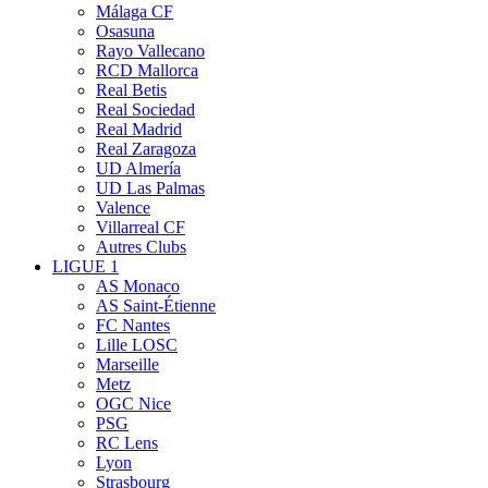
Málaga CF
Osasuna
Rayo Vallecano
RCD Mallorca
Real Betis
Real Sociedad
Real Madrid
Real Zaragoza
UD Almería
UD Las Palmas
Valence
Villarreal CF
Autres Clubs
LIGUE 1
AS Monaco
AS Saint-Étienne
FC Nantes
Lille LOSC
Marseille
Metz
OGC Nice
PSG
RC Lens
Lyon
Strasbourg