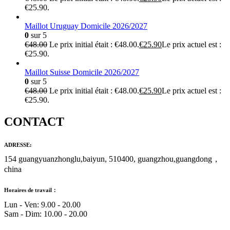
€25.90.
Maillot Uruguay Domicile 2026/2027
0
sur 5
€
48.00
Le prix initial était : €48.00.
€
25.90
Le prix actuel est :
€25.90.
Maillot Suisse Domicile 2026/2027
0
sur 5
€
48.00
Le prix initial était : €48.00.
€
25.90
Le prix actuel est :
€25.90.
CONTACT
ADRESSE:
154 guangyuanzhonglu,baiyun, 510400, guangzhou,guangdong，
china
Horaires de travail：
Lun - Ven: 9.00 - 20.00
Sam - Dim: 10.00 - 20.00