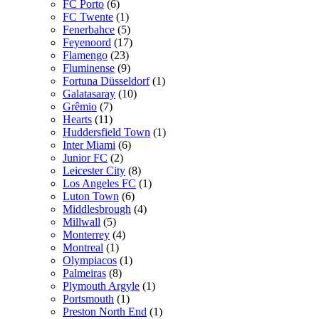
FC Porto
(6)
FC Twente
(1)
Fenerbahce
(5)
Feyenoord
(17)
Flamengo
(23)
Fluminense
(9)
Fortuna Düsseldorf
(1)
Galatasaray
(10)
Grêmio
(7)
Hearts
(11)
Huddersfield Town
(1)
Inter Miami
(6)
Junior FC
(2)
Leicester City
(8)
Los Angeles FC
(1)
Luton Town
(6)
Middlesbrough
(4)
Millwall
(5)
Monterrey
(4)
Montreal
(1)
Olympiacos
(1)
Palmeiras
(8)
Plymouth Argyle
(1)
Portsmouth
(1)
Preston North End
(1)