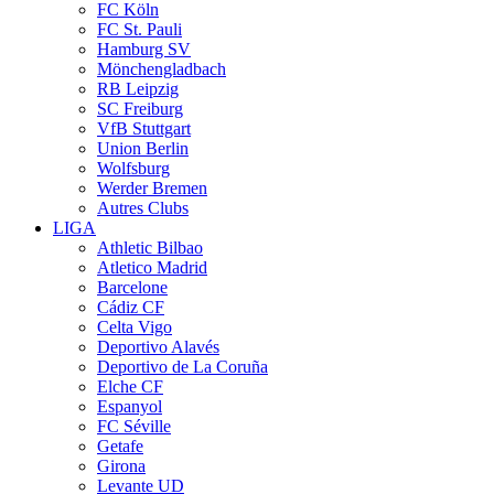
FC Köln
FC St. Pauli
Hamburg SV
Mönchengladbach
RB Leipzig
SC Freiburg
VfB Stuttgart
Union Berlin
Wolfsburg
Werder Bremen
Autres Clubs
LIGA
Athletic Bilbao
Atletico Madrid
Barcelone
Cádiz CF
Celta Vigo
Deportivo Alavés
Deportivo de La Coruña
Elche CF
Espanyol
FC Séville
Getafe
Girona
Levante UD