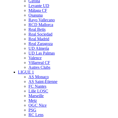
Girona
Levante UD
Málaga CF
Osasuna
Rayo Vallecano
RCD Mallorca
Real Betis
Real Sociedad
Real Madrid
Real Zaragoza
UD Almería
UD Las Palmas
Valence
Villarreal CF
Autres Clubs
LIGUE 1
AS Monaco
AS Saint-Étienne
FC Nantes
Lille LOSC
Marseille
Metz
OGC Nice
PSG
RC Lens