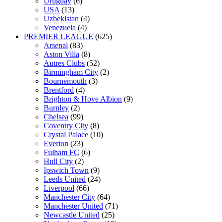
Uruguay
(6)
USA
(13)
Uzbekistan
(4)
Venezuela
(4)
PREMIER LEAGUE
(625)
Arsenal
(83)
Aston Villa
(8)
Autres Clubs
(52)
Birmingham City
(2)
Bournemouth
(3)
Brentford
(4)
Brighton & Hove Albion
(9)
Burnley
(2)
Chelsea
(99)
Coventry City
(8)
Crystal Palace
(10)
Everton
(23)
Fulham FC
(6)
Hull City
(2)
Ipswich Town
(9)
Leeds United
(24)
Liverpool
(66)
Manchester City
(64)
Manchester United
(71)
Newcastle United
(25)