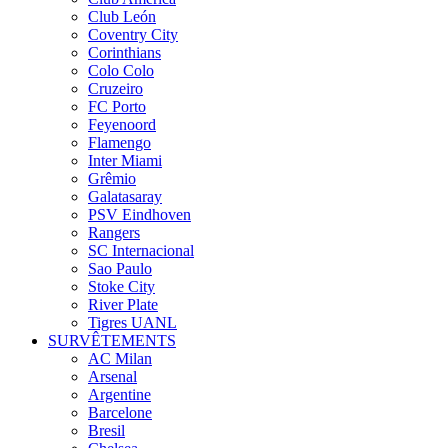
Club León
Coventry City
Corinthians
Colo Colo
Cruzeiro
FC Porto
Feyenoord
Flamengo
Inter Miami
Grêmio
Galatasaray
PSV Eindhoven
Rangers
SC Internacional
Sao Paulo
Stoke City
River Plate
Tigres UANL
SURVÊTEMENTS
AC Milan
Arsenal
Argentine
Barcelone
Bresil