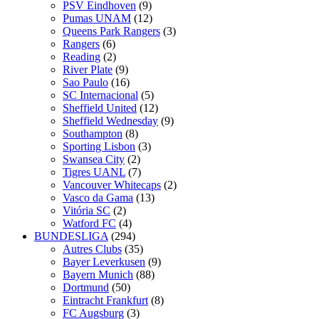
PSV Eindhoven
(9)
Pumas UNAM
(12)
Queens Park Rangers
(3)
Rangers
(6)
Reading
(2)
River Plate
(9)
Sao Paulo
(16)
SC Internacional
(5)
Sheffield United
(12)
Sheffield Wednesday
(9)
Southampton
(8)
Sporting Lisbon
(3)
Swansea City
(2)
Tigres UANL
(7)
Vancouver Whitecaps
(2)
Vasco da Gama
(13)
Vitória SC
(2)
Watford FC
(4)
BUNDESLIGA
(294)
Autres Clubs
(35)
Bayer Leverkusen
(9)
Bayern Munich
(88)
Dortmund
(50)
Eintracht Frankfurt
(8)
FC Augsburg
(3)