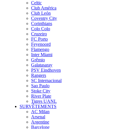
Celtic
Club América
Club León
Coventry City
Corinthians
Colo Colo
Cruzeiro
FC Porto
Feyenoord
Flamengo
Inter Miami
Grêmio
Galatasaray
PSV Eindhoven
Rangers
SC Internacional
Sao Paulo
Stoke City
River Plate
Tigres UANL
SURVÊTEMENTS
AC Milan
Arsenal
Argentine
Barcelone