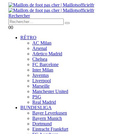
Rechercher
0
0
RÉTRO
AC Milan
Arsenal
Atletico Madrid
Chelsea
FC Barcelone
Inter Milan
Juventus
Liverpool
Marseille
Manchester United
PSG
Real Madrid
BUNDESLIGA
Bayer Leverkusen
Bayern Munich
Dortmund
Eintracht Frankfurt