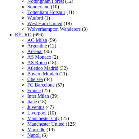
Nottingham Forest
(12)
Sunderland
(10)
Tottenham Hotspur
(11)
Watford
(1)
West Ham United
(18)
Wolverhampton Wanderers
(3)
RÉTRO
(696)
AC Milan
(59)
Argentine
(12)
Arsenal
(36)
AS Monaco
(2)
AS Roma
(18)
Atletico Madrid
(32)
Bayern Munich
(11)
Chelsea
(34)
FC Barcelone
(57)
France
(25)
Inter Milan
(39)
Italie
(18)
Juventus
(47)
Liverpool
(10)
Manchester City
(25)
Manchester United
(125)
Marseille
(19)
Napoli
(6)