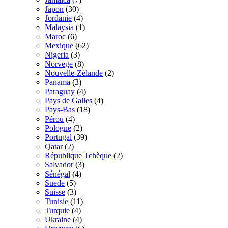
Japon
(30)
Jordanie
(4)
Malaysia
(1)
Maroc
(6)
Mexique
(62)
Nigeria
(3)
Norvege
(8)
Nouvelle-Zélande
(2)
Panama
(3)
Paraguay
(4)
Pays de Galles
(4)
Pays-Bas
(18)
Pérou
(4)
Pologne
(2)
Portugal
(39)
Qatar
(2)
République Tchèque
(2)
Salvador
(3)
Sénégal
(4)
Suede
(5)
Suisse
(3)
Tunisie
(11)
Turquie
(4)
Ukraine
(4)