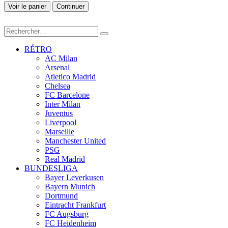
Voir le panier
Continuer
RÉTRO
AC Milan
Arsenal
Atletico Madrid
Chelsea
FC Barcelone
Inter Milan
Juventus
Liverpool
Marseille
Manchester United
PSG
Real Madrid
BUNDESLIGA
Bayer Leverkusen
Bayern Munich
Dortmund
Eintracht Frankfurt
FC Augsburg
FC Heidenheim