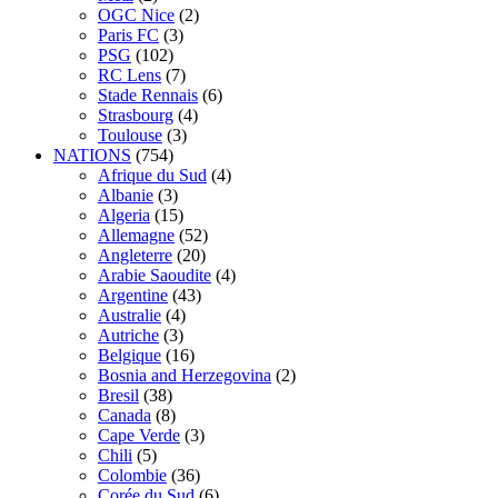
OGC Nice
(2)
Paris FC
(3)
PSG
(102)
RC Lens
(7)
Stade Rennais
(6)
Strasbourg
(4)
Toulouse
(3)
NATIONS
(754)
Afrique du Sud
(4)
Albanie
(3)
Algeria
(15)
Allemagne
(52)
Angleterre
(20)
Arabie Saoudite
(4)
Argentine
(43)
Australie
(4)
Autriche
(3)
Belgique
(16)
Bosnia and Herzegovina
(2)
Bresil
(38)
Canada
(8)
Cape Verde
(3)
Chili
(5)
Colombie
(36)
Corée du Sud
(6)