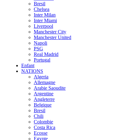
Bresil
Chelsea
Inter Milan
Inter Miami
Liverpool
Manchester City
Manchester United
Napoli
PSG
Real Madrid
Portugal
Enfant
NATIONS
Algeria
Allemagne
Arabie Saoudite
Argentine
Angleterre
Belgique
Bresil
Chili
Colombie
Costa Rica
Ecosse
Egypte