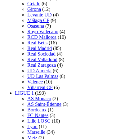
Getafe
(6)
Girona
(12)
Levante UD
(4)
Málaga CF
(9)
Osasuna
(7)
Rayo Vallecano
(4)
RCD Mallorca
(10)
Real Betis
(16)
Real Madrid
(85)
Real Sociedad
(4)
Real Valladolid
(8)
Real Zaragoza
(4)
UD Almería
(6)
UD Las Palmas
(8)
Valence
(10)
Villarreal CF
(6)
LIGUE 1
(193)
AS Monaco
(2)
AS Saint-Étienne
(3)
Bordeaux
(1)
FC Nantes
(3)
Lille LOSC
(10)
Lyon
(11)
Marseille
(34)
Metz
(2)