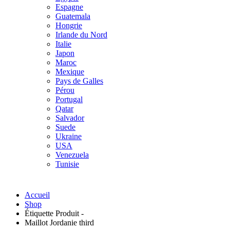
Espagne
Guatemala
Hongrie
Irlande du Nord
Italie
Japon
Maroc
Mexique
Pays de Galles
Pérou
Portugal
Qatar
Salvador
Suede
Ukraine
USA
Venezuela
Tunisie
Accueil
Shop
Étiquette Produit -
Maillot Jordanie third