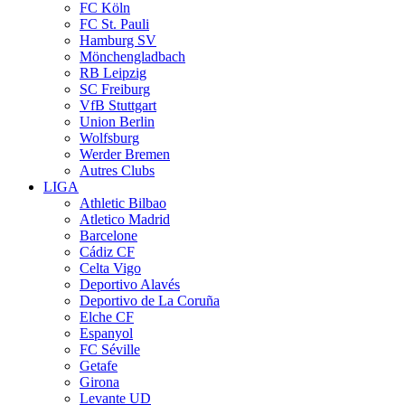
FC Köln
FC St. Pauli
Hamburg SV
Mönchengladbach
RB Leipzig
SC Freiburg
VfB Stuttgart
Union Berlin
Wolfsburg
Werder Bremen
Autres Clubs
LIGA
Athletic Bilbao
Atletico Madrid
Barcelone
Cádiz CF
Celta Vigo
Deportivo Alavés
Deportivo de La Coruña
Elche CF
Espanyol
FC Séville
Getafe
Girona
Levante UD