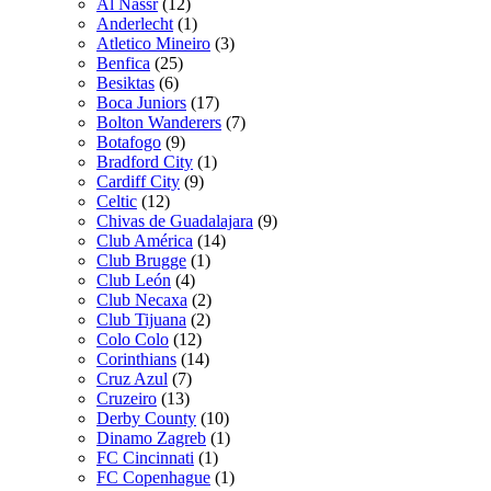
Al Nassr
(12)
Anderlecht
(1)
Atletico Mineiro
(3)
Benfica
(25)
Besiktas
(6)
Boca Juniors
(17)
Bolton Wanderers
(7)
Botafogo
(9)
Bradford City
(1)
Cardiff City
(9)
Celtic
(12)
Chivas de Guadalajara
(9)
Club América
(14)
Club Brugge
(1)
Club León
(4)
Club Necaxa
(2)
Club Tijuana
(2)
Colo Colo
(12)
Corinthians
(14)
Cruz Azul
(7)
Cruzeiro
(13)
Derby County
(10)
Dinamo Zagreb
(1)
FC Cincinnati
(1)
FC Copenhague
(1)