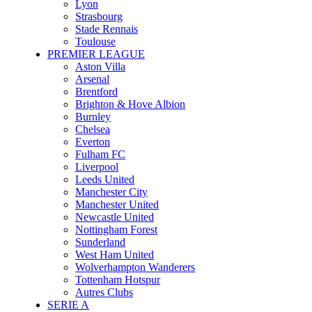
Lyon
Strasbourg
Stade Rennais
Toulouse
PREMIER LEAGUE
Aston Villa
Arsenal
Brentford
Brighton & Hove Albion
Burnley
Chelsea
Everton
Fulham FC
Liverpool
Leeds United
Manchester City
Manchester United
Newcastle United
Nottingham Forest
Sunderland
West Ham United
Wolverhampton Wanderers
Tottenham Hotspur
Autres Clubs
SERIE A