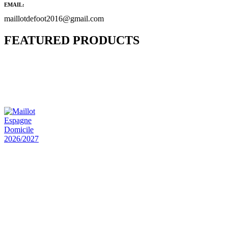
EMAIL:
maillotdefoot2016@gmail.com
FEATURED PRODUCTS
Maillot Bresil Domicile 2026/2027
€
48.00
Le prix initial était : €48.00.
€
25.90
Le prix
actuel est : €25.90.
Maillot Espagne Domicile 2026/2027
€
48.00
Le prix initial était : €48.00.
€
25.90
Le prix
actuel est : €25.90.
Maillot France Domicile 2026/2027
€
48.00
Le prix initial était : €48.00.
€
25.90
Le prix