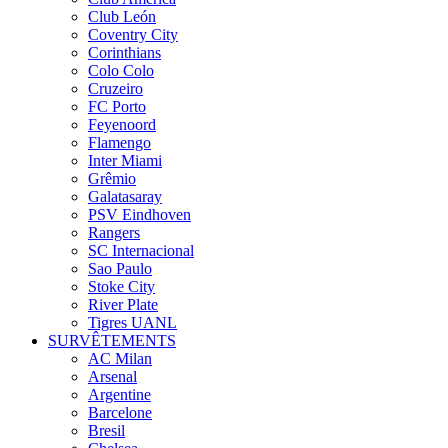
Club León
Coventry City
Corinthians
Colo Colo
Cruzeiro
FC Porto
Feyenoord
Flamengo
Inter Miami
Grêmio
Galatasaray
PSV Eindhoven
Rangers
SC Internacional
Sao Paulo
Stoke City
River Plate
Tigres UANL
SURVÊTEMENTS
AC Milan
Arsenal
Argentine
Barcelone
Bresil