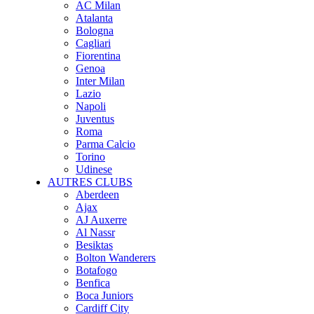
AC Milan
Atalanta
Bologna
Cagliari
Fiorentina
Genoa
Inter Milan
Lazio
Napoli
Juventus
Roma
Parma Calcio
Torino
Udinese
AUTRES CLUBS
Aberdeen
Ajax
AJ Auxerre
Al Nassr
Besiktas
Bolton Wanderers
Botafogo
Benfica
Boca Juniors
Cardiff City