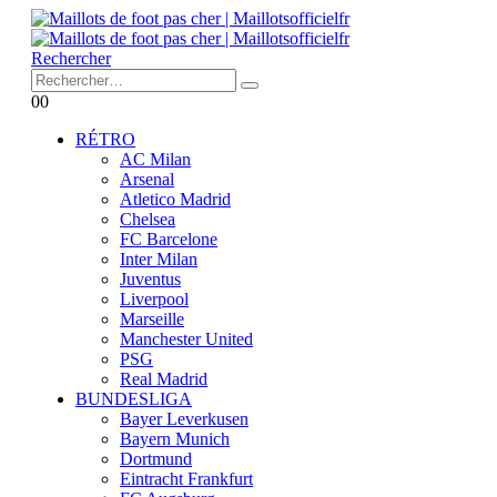
Rechercher
0
0
RÉTRO
AC Milan
Arsenal
Atletico Madrid
Chelsea
FC Barcelone
Inter Milan
Juventus
Liverpool
Marseille
Manchester United
PSG
Real Madrid
BUNDESLIGA
Bayer Leverkusen
Bayern Munich
Dortmund
Eintracht Frankfurt