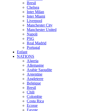
Bresil
Chelsea
Inter Milan
Inter Miami
Liverpool
Manchester City
Manchester United
Napoli
PSG
Real Madrid
Portugal
Enfant
NATIONS
Algeria
Allemagne
Arabie Saoudite
Argentine
Angleterre
Belgique
Bresil
Chili
Colombie
Costa Rica
Ecosse
Egypte