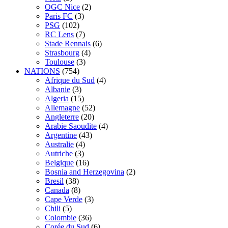
OGC Nice
(2)
Paris FC
(3)
PSG
(102)
RC Lens
(7)
Stade Rennais
(6)
Strasbourg
(4)
Toulouse
(3)
NATIONS
(754)
Afrique du Sud
(4)
Albanie
(3)
Algeria
(15)
Allemagne
(52)
Angleterre
(20)
Arabie Saoudite
(4)
Argentine
(43)
Australie
(4)
Autriche
(3)
Belgique
(16)
Bosnia and Herzegovina
(2)
Bresil
(38)
Canada
(8)
Cape Verde
(3)
Chili
(5)
Colombie
(36)
Corée du Sud
(6)