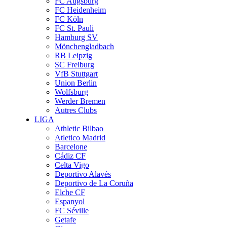
FC Augsburg
FC Heidenheim
FC Köln
FC St. Pauli
Hamburg SV
Mönchengladbach
RB Leipzig
SC Freiburg
VfB Stuttgart
Union Berlin
Wolfsburg
Werder Bremen
Autres Clubs
LIGA
Athletic Bilbao
Atletico Madrid
Barcelone
Cádiz CF
Celta Vigo
Deportivo Alavés
Deportivo de La Coruña
Elche CF
Espanyol
FC Séville
Getafe