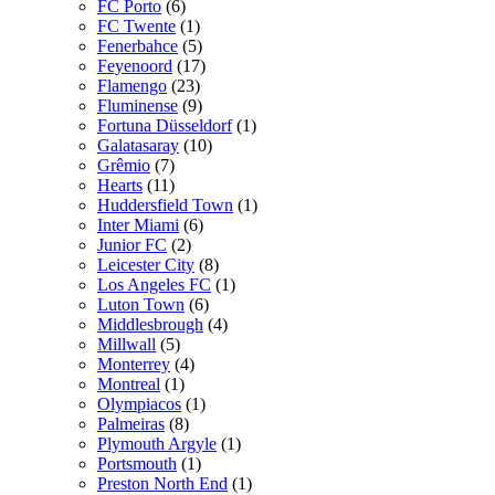
FC Porto
(6)
FC Twente
(1)
Fenerbahce
(5)
Feyenoord
(17)
Flamengo
(23)
Fluminense
(9)
Fortuna Düsseldorf
(1)
Galatasaray
(10)
Grêmio
(7)
Hearts
(11)
Huddersfield Town
(1)
Inter Miami
(6)
Junior FC
(2)
Leicester City
(8)
Los Angeles FC
(1)
Luton Town
(6)
Middlesbrough
(4)
Millwall
(5)
Monterrey
(4)
Montreal
(1)
Olympiacos
(1)
Palmeiras
(8)
Plymouth Argyle
(1)
Portsmouth
(1)
Preston North End
(1)