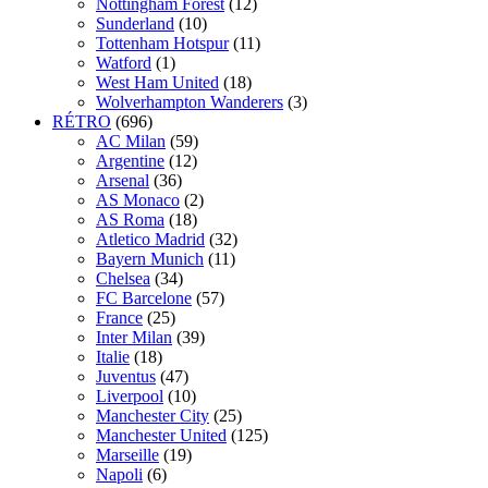
Nottingham Forest
(12)
Sunderland
(10)
Tottenham Hotspur
(11)
Watford
(1)
West Ham United
(18)
Wolverhampton Wanderers
(3)
RÉTRO
(696)
AC Milan
(59)
Argentine
(12)
Arsenal
(36)
AS Monaco
(2)
AS Roma
(18)
Atletico Madrid
(32)
Bayern Munich
(11)
Chelsea
(34)
FC Barcelone
(57)
France
(25)
Inter Milan
(39)
Italie
(18)
Juventus
(47)
Liverpool
(10)
Manchester City
(25)
Manchester United
(125)
Marseille
(19)
Napoli
(6)