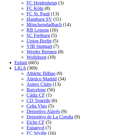
FC Heidenheim
(3)
FC Köln
(8)
FC St. Pauli
(13)
Hamburg SV
(11)
Mönchengladbach
(14)
RB Leipzig
(16)
SC Freiburg
(5)
Union Berlin
(5)
VfB Stuttgart
(7)
Werder Bremen
(8)
Wolfsburg
(10)
Enfant
(665)
LIGA
(369)
Athletic Bilbao
(9)
Atletico Madrid
(34)
Autres Clubs
(13)
Barcelone
(56)
Cádiz CF
(1)
CD Tenerife
(6)
Celta Vigo
(5)
Deportivo Alavés
(9)
Deportivo de La Coruña
(9)
Elche CF
(5)
Espanyol
(7)
FC Séville
(16)