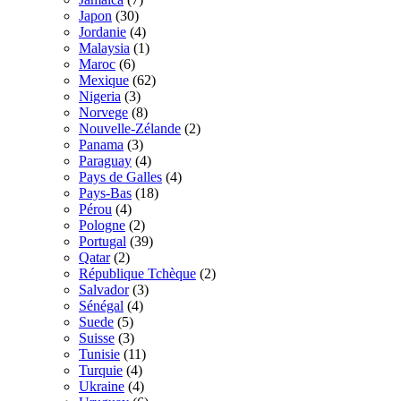
Japon
(30)
Jordanie
(4)
Malaysia
(1)
Maroc
(6)
Mexique
(62)
Nigeria
(3)
Norvege
(8)
Nouvelle-Zélande
(2)
Panama
(3)
Paraguay
(4)
Pays de Galles
(4)
Pays-Bas
(18)
Pérou
(4)
Pologne
(2)
Portugal
(39)
Qatar
(2)
République Tchèque
(2)
Salvador
(3)
Sénégal
(4)
Suede
(5)
Suisse
(3)
Tunisie
(11)
Turquie
(4)
Ukraine
(4)