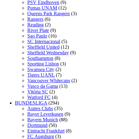
PSV Eindhoven
(9)
Pumas UNAM
(12)
Queens Park Rangers
(3)
Rangers
(6)
Reading
(2)
River Plate
(9)
Sao Paulo
(16)
SC Internacional
(5)
Sheffield United
(12)
Sheffield Wednesday
(9)
Southampton
(8)
Sporting Lisbon
(3)
Swansea City
(2)
Tigres UANL
(7)
Vancouver Whitecaps
(2)
Vasco da Gama
(13)
Vitória SC
(2)
Watford FC
(4)
BUNDESLIGA
(294)
Autres Clubs
(35)
Bayer Leverkusen
(9)
Bayern Munich
(88)
Dortmund
(50)
Eintracht Frankfurt
(8)
FC Augsburg
(3)