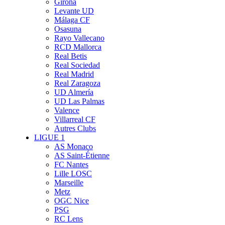
Girona
Levante UD
Málaga CF
Osasuna
Rayo Vallecano
RCD Mallorca
Real Betis
Real Sociedad
Real Madrid
Real Zaragoza
UD Almería
UD Las Palmas
Valence
Villarreal CF
Autres Clubs
LIGUE 1
AS Monaco
AS Saint-Étienne
FC Nantes
Lille LOSC
Marseille
Metz
OGC Nice
PSG
RC Lens