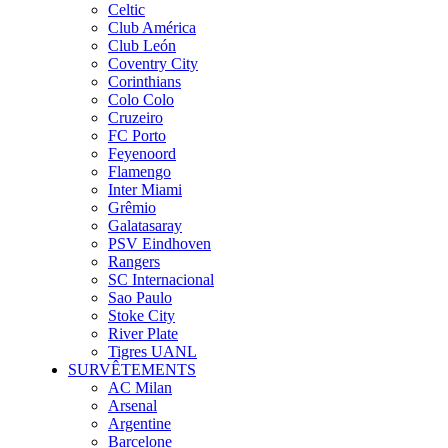
Celtic
Club América
Club León
Coventry City
Corinthians
Colo Colo
Cruzeiro
FC Porto
Feyenoord
Flamengo
Inter Miami
Grêmio
Galatasaray
PSV Eindhoven
Rangers
SC Internacional
Sao Paulo
Stoke City
River Plate
Tigres UANL
SURVÊTEMENTS
AC Milan
Arsenal
Argentine
Barcelone