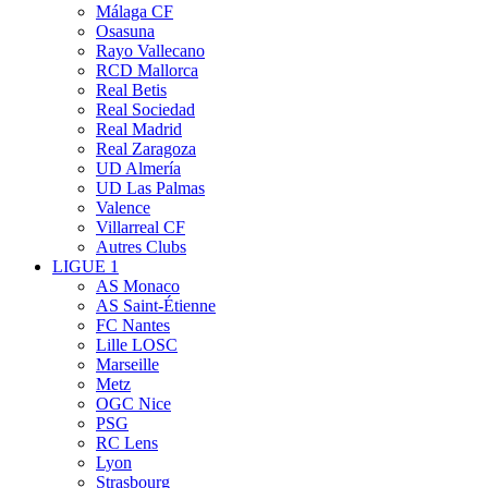
Málaga CF
Osasuna
Rayo Vallecano
RCD Mallorca
Real Betis
Real Sociedad
Real Madrid
Real Zaragoza
UD Almería
UD Las Palmas
Valence
Villarreal CF
Autres Clubs
LIGUE 1
AS Monaco
AS Saint-Étienne
FC Nantes
Lille LOSC
Marseille
Metz
OGC Nice
PSG
RC Lens
Lyon
Strasbourg