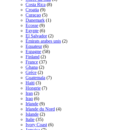
Costa Rica
(8)
Croatia
(9)
Curaçao
(5)
Danemark
(1)
Ecosse
(9)
Egypte
(6)
El Salvador
(2)
Émirats arabes unis
(2)
Equateur
(6)
Espagne
(58)
Finland
(2)
France
(37)
Ghana
(2)
Gréce
(2)
Guatemala
(7)
Haiti
(3)
Hongrie
(7)
Iran
(2)
Iraq
(6)
Irlande
(9)
Irlande du Nord
(4)
Islande
(2)
Italie
(35)
Ivory Coast
(6)
Jamaica
(7)