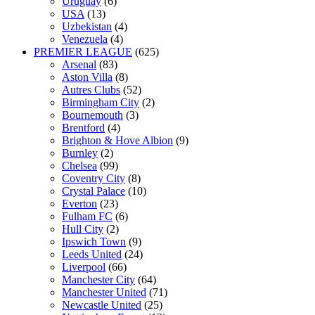
Uruguay
(6)
USA
(13)
Uzbekistan
(4)
Venezuela
(4)
PREMIER LEAGUE
(625)
Arsenal
(83)
Aston Villa
(8)
Autres Clubs
(52)
Birmingham City
(2)
Bournemouth
(3)
Brentford
(4)
Brighton & Hove Albion
(9)
Burnley
(2)
Chelsea
(99)
Coventry City
(8)
Crystal Palace
(10)
Everton
(23)
Fulham FC
(6)
Hull City
(2)
Ipswich Town
(9)
Leeds United
(24)
Liverpool
(66)
Manchester City
(64)
Manchester United
(71)
Newcastle United
(25)