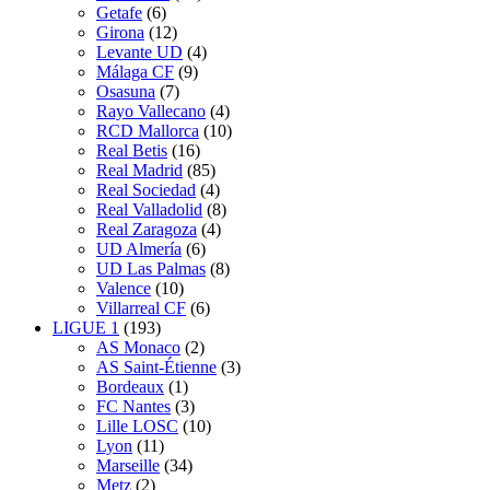
Getafe
(6)
Girona
(12)
Levante UD
(4)
Málaga CF
(9)
Osasuna
(7)
Rayo Vallecano
(4)
RCD Mallorca
(10)
Real Betis
(16)
Real Madrid
(85)
Real Sociedad
(4)
Real Valladolid
(8)
Real Zaragoza
(4)
UD Almería
(6)
UD Las Palmas
(8)
Valence
(10)
Villarreal CF
(6)
LIGUE 1
(193)
AS Monaco
(2)
AS Saint-Étienne
(3)
Bordeaux
(1)
FC Nantes
(3)
Lille LOSC
(10)
Lyon
(11)
Marseille
(34)
Metz
(2)