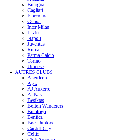
Bologna
Cagliari
Fiorentina
Genoa
Inter Milan
Lazio
Napoli
Juventus
Roma
Parma Calcio
Torino
Udinese
AUTRES CLUBS
Aberdeen
Ajax
AJ Auxerre
Al Nassr
Besiktas
Bolton Wanderers
Botafogo
Benfica
Boca Juniors
Cardiff City
Celtic
Club América