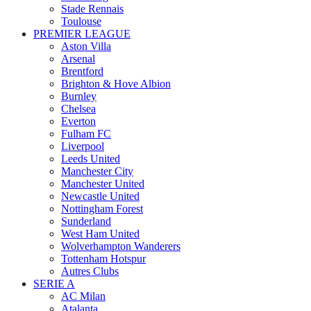
Stade Rennais
Toulouse
PREMIER LEAGUE
Aston Villa
Arsenal
Brentford
Brighton & Hove Albion
Burnley
Chelsea
Everton
Fulham FC
Liverpool
Leeds United
Manchester City
Manchester United
Newcastle United
Nottingham Forest
Sunderland
West Ham United
Wolverhampton Wanderers
Tottenham Hotspur
Autres Clubs
SERIE A
AC Milan
Atalanta