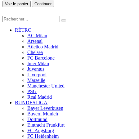
Voir le panier
Continuer
RÉTRO
AC Milan
Arsenal
Atletico Madrid
Chelsea
FC Barcelone
Inter Milan
Juventus
Liverpool
Marseille
Manchester United
PSG
Real Madrid
BUNDESLIGA
Bayer Leverkusen
Bayern Munich
Dortmund
Eintracht Frankfurt
FC Augsburg
FC Heidenheim