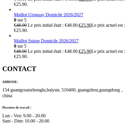
€25.90.
Maillot Uruguay Domicile 2026/2027
0
sur 5
€
48.00
Le prix initial était : €48.00.
€
25.90
Le prix actuel est :
€25.90.
Maillot Suisse Domicile 2026/2027
0
sur 5
€
48.00
Le prix initial était : €48.00.
€
25.90
Le prix actuel est :
€25.90.
CONTACT
ADRESSE:
154 guangyuanzhonglu,baiyun, 510400, guangzhou,guangdong，
china
Horaires de travail：
Lun - Ven: 9.00 - 20.00
Sam - Dim: 10.00 - 20.00