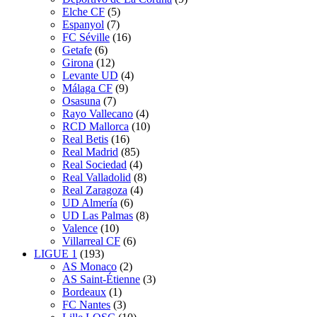
Elche CF
(5)
Espanyol
(7)
FC Séville
(16)
Getafe
(6)
Girona
(12)
Levante UD
(4)
Málaga CF
(9)
Osasuna
(7)
Rayo Vallecano
(4)
RCD Mallorca
(10)
Real Betis
(16)
Real Madrid
(85)
Real Sociedad
(4)
Real Valladolid
(8)
Real Zaragoza
(4)
UD Almería
(6)
UD Las Palmas
(8)
Valence
(10)
Villarreal CF
(6)
LIGUE 1
(193)
AS Monaco
(2)
AS Saint-Étienne
(3)
Bordeaux
(1)
FC Nantes
(3)