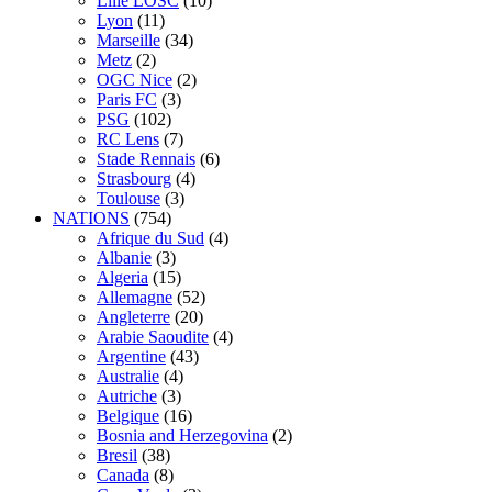
Lille LOSC
(10)
Lyon
(11)
Marseille
(34)
Metz
(2)
OGC Nice
(2)
Paris FC
(3)
PSG
(102)
RC Lens
(7)
Stade Rennais
(6)
Strasbourg
(4)
Toulouse
(3)
NATIONS
(754)
Afrique du Sud
(4)
Albanie
(3)
Algeria
(15)
Allemagne
(52)
Angleterre
(20)
Arabie Saoudite
(4)
Argentine
(43)
Australie
(4)
Autriche
(3)
Belgique
(16)
Bosnia and Herzegovina
(2)
Bresil
(38)
Canada
(8)