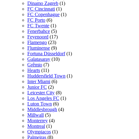
Dinamo Zagreb
(1)
FC Cincinnati
(1)
FC Copenhague
(1)
FC Porto
(6)
FC Twente
(1)
Fenerbahce
(5)
Feyenoord
(17)
Flamengo
(23)
Fluminense
(9)
Fortuna Düsseldorf
(1)
Galatasaray
(10)
Grêmio
(7)
Hearts
(11)
Huddersfield Town
(1)
Inter Miami
(6)
Junior FC
(2)
Leicester City
(8)
Los Angeles FC
(1)
Luton Town
(6)
Middlesbrough
(4)
Millwall
(5)
Monterrey
(4)
Montreal
(1)
Olympiacos
(1)
Palmeiras
(8)