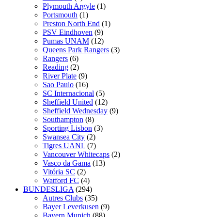
Plymouth Argyle
(1)
Portsmouth
(1)
Preston North End
(1)
PSV Eindhoven
(9)
Pumas UNAM
(12)
Queens Park Rangers
(3)
Rangers
(6)
Reading
(2)
River Plate
(9)
Sao Paulo
(16)
SC Internacional
(5)
Sheffield United
(12)
Sheffield Wednesday
(9)
Southampton
(8)
Sporting Lisbon
(3)
Swansea City
(2)
Tigres UANL
(7)
Vancouver Whitecaps
(2)
Vasco da Gama
(13)
Vitória SC
(2)
Watford FC
(4)
BUNDESLIGA
(294)
Autres Clubs
(35)
Bayer Leverkusen
(9)
Bayern Munich
(88)