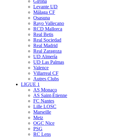
Girona
Levante UD
Málaga CF
Osasuna
Rayo Vallecano
RCD Mallorca
Real Betis
Real Sociedad
Real Madrid
Real Zaragoza
UD Almería
UD Las Palmas
Valence
Villarreal CF
Autres Clubs
LIGUE 1
AS Monaco
AS Saint-Étienne
FC Nantes
Lille LOSC
Marseille
Metz
OGC Nice
PSG
RC Lens