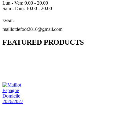
Lun - Ven: 9.00 - 20.00
Sam - Dim: 10.00 - 20.00
EMAIL:
maillotdefoot2016@gmail.com
FEATURED PRODUCTS
Maillot Bresil Domicile 2026/2027
€
48.00
Le prix initial était : €48.00.
€
25.90
Le prix
actuel est : €25.90.
Maillot Espagne Domicile 2026/2027
€
48.00
Le prix initial était : €48.00.
€
25.90
Le prix
actuel est : €25.90.