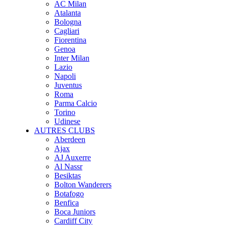
AC Milan
Atalanta
Bologna
Cagliari
Fiorentina
Genoa
Inter Milan
Lazio
Napoli
Juventus
Roma
Parma Calcio
Torino
Udinese
AUTRES CLUBS
Aberdeen
Ajax
AJ Auxerre
Al Nassr
Besiktas
Bolton Wanderers
Botafogo
Benfica
Boca Juniors
Cardiff City