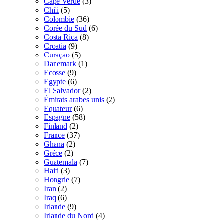
Cape Verde
(3)
Chili
(5)
Colombie
(36)
Corée du Sud
(6)
Costa Rica
(8)
Croatia
(9)
Curaçao
(5)
Danemark
(1)
Ecosse
(9)
Egypte
(6)
El Salvador
(2)
Émirats arabes unis
(2)
Equateur
(6)
Espagne
(58)
Finland
(2)
France
(37)
Ghana
(2)
Gréce
(2)
Guatemala
(7)
Haiti
(3)
Hongrie
(7)
Iran
(2)
Iraq
(6)
Irlande
(9)
Irlande du Nord
(4)