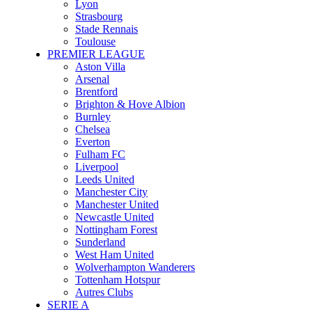
Lyon
Strasbourg
Stade Rennais
Toulouse
PREMIER LEAGUE
Aston Villa
Arsenal
Brentford
Brighton & Hove Albion
Burnley
Chelsea
Everton
Fulham FC
Liverpool
Leeds United
Manchester City
Manchester United
Newcastle United
Nottingham Forest
Sunderland
West Ham United
Wolverhampton Wanderers
Tottenham Hotspur
Autres Clubs
SERIE A