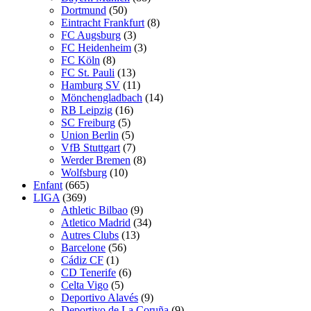
Dortmund
(50)
Eintracht Frankfurt
(8)
FC Augsburg
(3)
FC Heidenheim
(3)
FC Köln
(8)
FC St. Pauli
(13)
Hamburg SV
(11)
Mönchengladbach
(14)
RB Leipzig
(16)
SC Freiburg
(5)
Union Berlin
(5)
VfB Stuttgart
(7)
Werder Bremen
(8)
Wolfsburg
(10)
Enfant
(665)
LIGA
(369)
Athletic Bilbao
(9)
Atletico Madrid
(34)
Autres Clubs
(13)
Barcelone
(56)
Cádiz CF
(1)
CD Tenerife
(6)
Celta Vigo
(5)
Deportivo Alavés
(9)
Deportivo de La Coruña
(9)