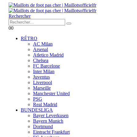
Rechercher
0
0
RÉTRO
AC Milan
Arsenal
Atletico Madrid
Chelsea
FC Barcelone
Inter Milan
Juventus
Liverpool
Marseille
Manchester United
PSG
Real Madrid
BUNDESLIGA
Bayer Leverkusen
Bayern Munich
Dortmund
Eintracht Frankfurt