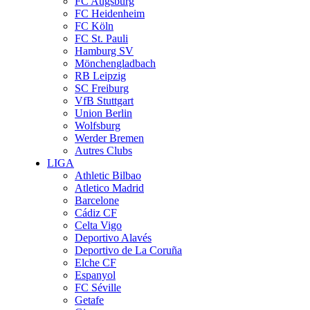
FC Augsburg
FC Heidenheim
FC Köln
FC St. Pauli
Hamburg SV
Mönchengladbach
RB Leipzig
SC Freiburg
VfB Stuttgart
Union Berlin
Wolfsburg
Werder Bremen
Autres Clubs
LIGA
Athletic Bilbao
Atletico Madrid
Barcelone
Cádiz CF
Celta Vigo
Deportivo Alavés
Deportivo de La Coruña
Elche CF
Espanyol
FC Séville
Getafe