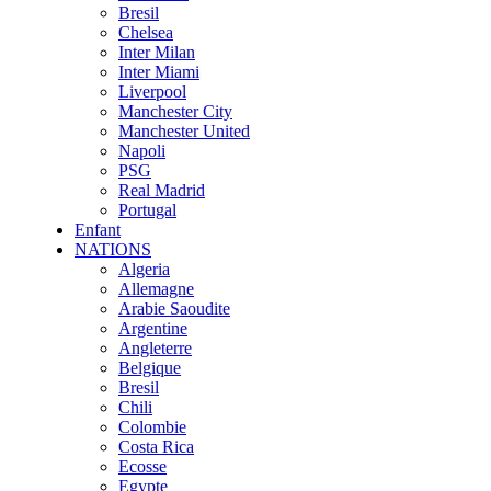
Bresil
Chelsea
Inter Milan
Inter Miami
Liverpool
Manchester City
Manchester United
Napoli
PSG
Real Madrid
Portugal
Enfant
NATIONS
Algeria
Allemagne
Arabie Saoudite
Argentine
Angleterre
Belgique
Bresil
Chili
Colombie
Costa Rica
Ecosse
Egypte