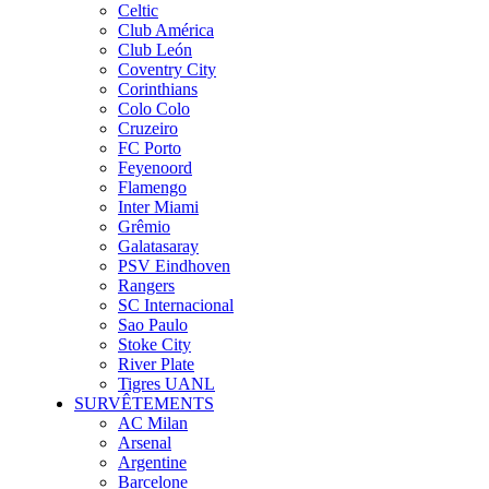
Celtic
Club América
Club León
Coventry City
Corinthians
Colo Colo
Cruzeiro
FC Porto
Feyenoord
Flamengo
Inter Miami
Grêmio
Galatasaray
PSV Eindhoven
Rangers
SC Internacional
Sao Paulo
Stoke City
River Plate
Tigres UANL
SURVÊTEMENTS
AC Milan
Arsenal
Argentine
Barcelone