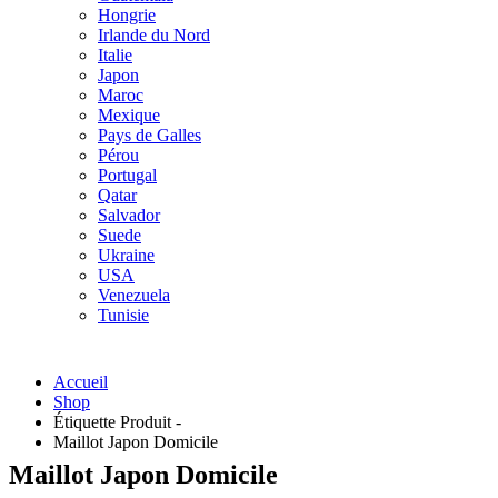
Hongrie
Irlande du Nord
Italie
Japon
Maroc
Mexique
Pays de Galles
Pérou
Portugal
Qatar
Salvador
Suede
Ukraine
USA
Venezuela
Tunisie
Accueil
Shop
Étiquette Produit -
Maillot Japon Domicile
Maillot Japon Domicile