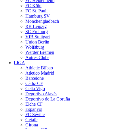
FC Heidenheim
FC Köln
FC St. Pauli
Hamburg SV
Mönchengladbach
RB Leipzig
SC Freiburg
VfB Stuttgart
Union Berlin
Wolfsburg
Werder Bremen
Autres Clubs
LIGA
Athletic Bilbao
Atletico Madrid
Barcelone
Cádiz CF
Celta Vigo
Deportivo Alavés
Deportivo de La Coruña
Elche CF
Espanyol
FC Séville
Getafe
Girona