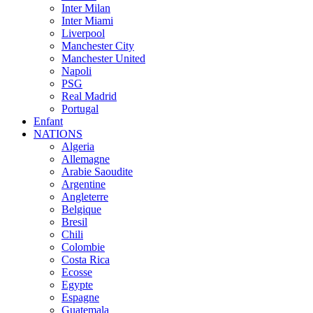
Inter Milan
Inter Miami
Liverpool
Manchester City
Manchester United
Napoli
PSG
Real Madrid
Portugal
Enfant
NATIONS
Algeria
Allemagne
Arabie Saoudite
Argentine
Angleterre
Belgique
Bresil
Chili
Colombie
Costa Rica
Ecosse
Egypte
Espagne
Guatemala