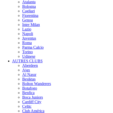
Atalanta
Bologna
Cagliari
Fiorentina
Genoa
Inter Milan
Lazio
Napoli
Juventus
Roma
Parma Calcio
Torino
Udinese
AUTRES CLUBS
Aberdeen
Ajax
Al Nassr
Besiktas
Bolton Wanderers
Botafogo
Benfica
Boca Juniors
Cardiff City
Celtic
Club América