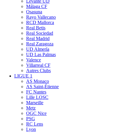
Levante UD
Málaga CF
Osasuna
Rayo Vallecano
RCD Mallorca
Real Betis
Real Sociedad
Real Madrid
Real Zaragoza
UD Almería
UD Las Palmas
Valence
Villarreal CF
Autres Clubs
LIGUE 1
AS Monaco
AS Saint-Étienne
FC Nantes
Lille LOSC
Marseille
Metz
OGC Nice
PSG
RC Lens
Lyon