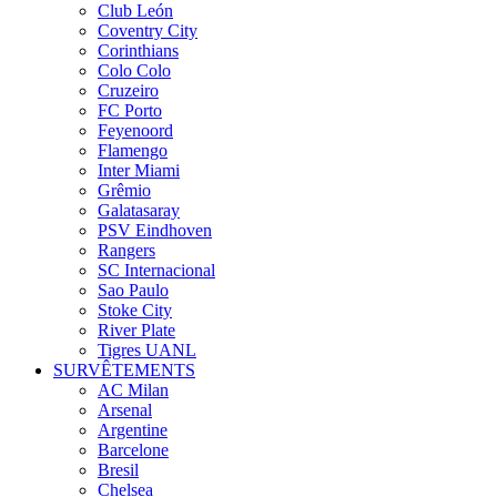
Club León
Coventry City
Corinthians
Colo Colo
Cruzeiro
FC Porto
Feyenoord
Flamengo
Inter Miami
Grêmio
Galatasaray
PSV Eindhoven
Rangers
SC Internacional
Sao Paulo
Stoke City
River Plate
Tigres UANL
SURVÊTEMENTS
AC Milan
Arsenal
Argentine
Barcelone
Bresil
Chelsea