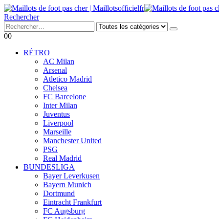
Rechercher
0
0
RÉTRO
AC Milan
Arsenal
Atletico Madrid
Chelsea
FC Barcelone
Inter Milan
Juventus
Liverpool
Marseille
Manchester United
PSG
Real Madrid
BUNDESLIGA
Bayer Leverkusen
Bayern Munich
Dortmund
Eintracht Frankfurt
FC Augsburg