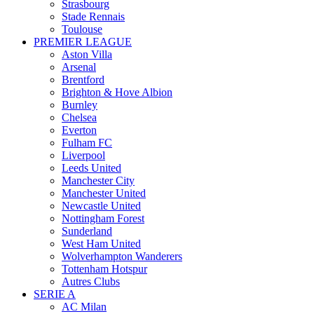
Strasbourg
Stade Rennais
Toulouse
PREMIER LEAGUE
Aston Villa
Arsenal
Brentford
Brighton & Hove Albion
Burnley
Chelsea
Everton
Fulham FC
Liverpool
Leeds United
Manchester City
Manchester United
Newcastle United
Nottingham Forest
Sunderland
West Ham United
Wolverhampton Wanderers
Tottenham Hotspur
Autres Clubs
SERIE A
AC Milan