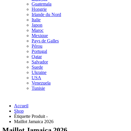
Guatemala
Hongrie
Irlande du Nord
Italie
Japon
Maroc
Mexique
Pays de Galles
Pérou
Portugal
Qatar
Salvador
Suede
Ukraine
USA
Venezuela
Tunisie
Accueil
Shop
Étiquette Produit -
Maillot Jamaica 2026
Maillot Jamaica 2026