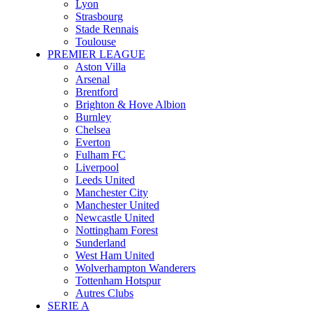
Lyon
Strasbourg
Stade Rennais
Toulouse
PREMIER LEAGUE
Aston Villa
Arsenal
Brentford
Brighton & Hove Albion
Burnley
Chelsea
Everton
Fulham FC
Liverpool
Leeds United
Manchester City
Manchester United
Newcastle United
Nottingham Forest
Sunderland
West Ham United
Wolverhampton Wanderers
Tottenham Hotspur
Autres Clubs
SERIE A