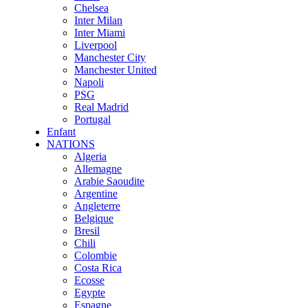
Chelsea
Inter Milan
Inter Miami
Liverpool
Manchester City
Manchester United
Napoli
PSG
Real Madrid
Portugal
Enfant
NATIONS
Algeria
Allemagne
Arabie Saoudite
Argentine
Angleterre
Belgique
Bresil
Chili
Colombie
Costa Rica
Ecosse
Egypte
Espagne