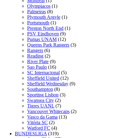
Montreal
(1)
Olympiacos
(1)
Palmeiras
(8)
Plymouth Argyle
(1)
Portsmouth
(1)
Preston North End
(1)
PSV Eindhoven
(9)
Pumas UNAM
(12)
Queens Park Rangers
(3)
Rangers
(6)
Reading
(2)
River Plate
(9)
Sao Paulo
(16)
SC Internacional
(5)
Sheffield United
(12)
Sheffield Wednesday
(9)
Southampton
(8)
Sporting Lisbon
(3)
Swansea City
(2)
Tigres UANL
(7)
Vancouver Whitecaps
(2)
Vasco da Gama
(13)
Vitória SC
(2)
Watford FC
(4)
BUNDESLIGA
(319)