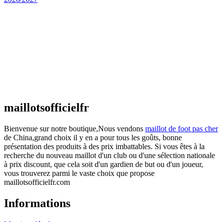
Maillot Espagne Domicile 2026/2027
€
48.00
Le prix initial était : €48.00.
€
25.90
Le prix
actuel est : €25.90.
Maillot France Domicile 2026/2027
€
48.00
Le prix initial était : €48.00.
€
25.90
Le prix
actuel est : €25.90.
maillotsofficielfr
Bienvenue sur notre boutique,Nous vendons
maillot de foot pas cher
de China,grand choix il y en a pour tous les goûts, bonne
présentation des produits à des prix imbattables. Si vous êtes à la
recherche du nouveau maillot d'un club ou d'une sélection nationale
à prix discount, que cela soit d'un gardien de but ou d'un joueur,
vous trouverez parmi le vaste choix que propose
maillotsofficielfr.com
Informations