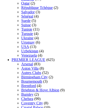
Qatar
(2)
République Tchèque
(2)
Salvador
(3)
Sénégal
(4)
Suede
(5)
Suisse
(3)
Tunisie
(11)
Turquie
(4)
Ukraine
(4)
Uruguay
(6)
USA
(13)
Uzbekistan
(4)
Venezuela
(4)
PREMIER LEAGUE
(625)
Arsenal
(83)
Aston Villa
(8)
Autres Clubs
(52)
Birmingham City
(2)
Bournemouth
(3)
Brentford
(4)
Brighton & Hove Albion
(9)
Burnley
(2)
Chelsea
(99)
Coventry City
(8)
Crystal Palace
(10)