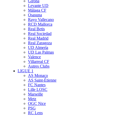
Girona
Levante UD
Málaga CF
Osasuna
Rayo Vallecano
RCD Mallorca
Real Betis
Real Sociedad
Real Madrid
Real Zaragoza
UD Almería
UD Las Palmas
Valence
Villarreal CF
Autres Clubs
LIGUE 1
AS Monaco
AS Saint-Étienne
FC Nantes
Lille LOSC
Marseille
Metz
OGC Nice
PSG
RC Lens