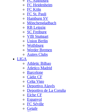
FC Augsburg
FC Heidenheim
FC Köln
FC St. Pauli
Hamburg SV
Mönchengladbach
RB Leipzig
SC Freiburg
VfB Stuttgart
Union Berlin
Wolfsburg
Werder Bremen
Autres Clubs
LIGA
Athletic Bilbao
Atletico Madrid
Barcelone
Cádiz CF
Celta Vigo
Deportivo Alavés
Deportivo de La Coruña
Elche CF
Espanyol
FC Séville
Getafe