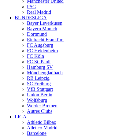
Manchester United
PSG
Real Madrid
BUNDESLIGA
Bayer Leverkusen
Bayern Munich
Dortmund
Eintracht Frankfurt
FC Augsburg
FC Heidenheim
FC Köln
FC St. Pauli
Hamburg SV
Mönchengladbach
RB Leipzig
SC Freiburg
VfB Stuttgart
Union Berlin
Wolfsburg
Werder Bremen
Autres Clubs
LIGA
Athletic Bilbao
Atletico Madrid
Barcelone