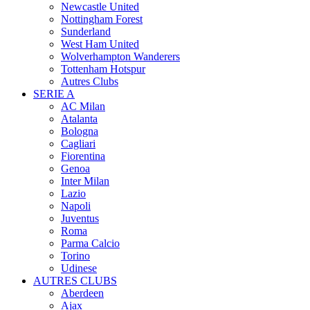
Newcastle United
Nottingham Forest
Sunderland
West Ham United
Wolverhampton Wanderers
Tottenham Hotspur
Autres Clubs
SERIE A
AC Milan
Atalanta
Bologna
Cagliari
Fiorentina
Genoa
Inter Milan
Lazio
Napoli
Juventus
Roma
Parma Calcio
Torino
Udinese
AUTRES CLUBS
Aberdeen
Ajax