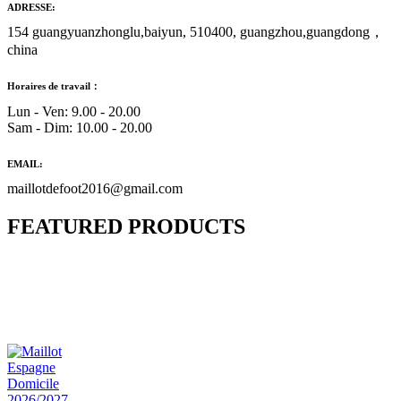
ADRESSE:
154 guangyuanzhonglu,baiyun, 510400, guangzhou,guangdong，
china
Horaires de travail：
Lun - Ven: 9.00 - 20.00
Sam - Dim: 10.00 - 20.00
EMAIL:
maillotdefoot2016@gmail.com
FEATURED PRODUCTS
Maillot Bresil Domicile 2026/2027
€
48.00
Le prix initial était : €48.00.
€
25.90
Le prix
actuel est : €25.90.