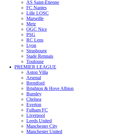
AS Saint-Étienne
FC Nantes
Lille LOSC
Marseille
Metz
OGC Nice
PSG
RC Lens
Lyon
Strasbourg
Stade Rennais
Toulouse
PREMIER LEAGUE
Aston Villa
Arsenal
Brentford
Brighton & Hove Albion
Burnley
Chelsea
Everton
Fulham FC
Liverpool
Leeds United
Manchester City
Manchester United