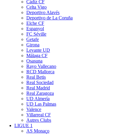
Cádiz CF
Celta Vigo
Deportivo Alavés
Deportivo de La Coruña
Elche CF
Espanyol
FC Séville
Getafe
Girona
Levante UD
Málaga CF
Osasuna
Rayo Vallecano
RCD Mallorca
Real Betis
Real Sociedad
Real Madrid
Real Zaragoza
UD Almería
UD Las Palmas
Valence
Villarreal CF
Autres Clubs
LIGUE 1
AS Monaco