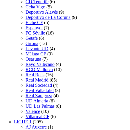
CD Tenerife
(6)
Celta Vigo
(5)
Deportivo Alavés
(9)
Deportivo de La Coruña
(9)
Elche CF
(5)
Espanyol
(7)
FC Séville
(16)
Getafe
(6)
Girona
(12)
Levante UD
(4)
Málaga CF
(9)
Osasuna
(7)
Rayo Vallecano
(4)
RCD Mallorca
(10)
Real Betis
(16)
Real Madrid
(85)
Real Sociedad
(4)
Real Valladolid
(8)
Real Zaragoza
(4)
UD Almería
(6)
UD Las Palmas
(8)
Valence
(10)
Villarreal CF
(6)
LIGUE 1
(205)
AJ Auxerre
(1)