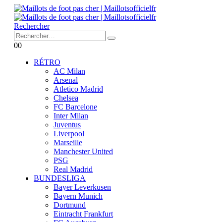
Rechercher
0
0
RÉTRO
AC Milan
Arsenal
Atletico Madrid
Chelsea
FC Barcelone
Inter Milan
Juventus
Liverpool
Marseille
Manchester United
PSG
Real Madrid
BUNDESLIGA
Bayer Leverkusen
Bayern Munich
Dortmund
Eintracht Frankfurt