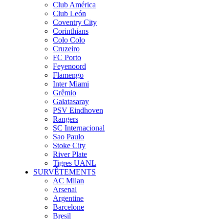
Club América
Club León
Coventry City
Corinthians
Colo Colo
Cruzeiro
FC Porto
Feyenoord
Flamengo
Inter Miami
Grêmio
Galatasaray
PSV Eindhoven
Rangers
SC Internacional
Sao Paulo
Stoke City
River Plate
Tigres UANL
SURVÊTEMENTS
AC Milan
Arsenal
Argentine
Barcelone
Bresil