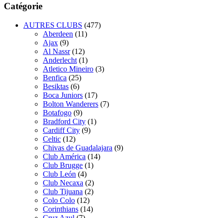
Catégorie
AUTRES CLUBS
(477)
Aberdeen
(11)
Ajax
(9)
Al Nassr
(12)
Anderlecht
(1)
Atletico Mineiro
(3)
Benfica
(25)
Besiktas
(6)
Boca Juniors
(17)
Bolton Wanderers
(7)
Botafogo
(9)
Bradford City
(1)
Cardiff City
(9)
Celtic
(12)
Chivas de Guadalajara
(9)
Club América
(14)
Club Brugge
(1)
Club León
(4)
Club Necaxa
(2)
Club Tijuana
(2)
Colo Colo
(12)
Corinthians
(14)
Cruz Azul
(7)