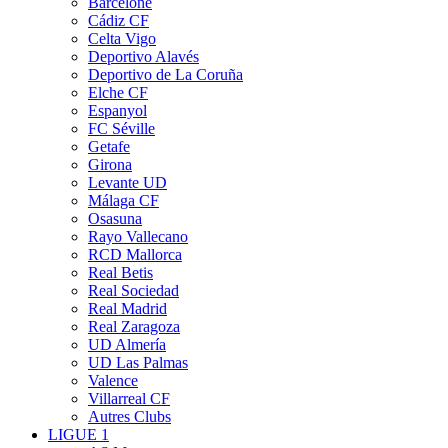
Barcelone
Cádiz CF
Celta Vigo
Deportivo Alavés
Deportivo de La Coruña
Elche CF
Espanyol
FC Séville
Getafe
Girona
Levante UD
Málaga CF
Osasuna
Rayo Vallecano
RCD Mallorca
Real Betis
Real Sociedad
Real Madrid
Real Zaragoza
UD Almería
UD Las Palmas
Valence
Villarreal CF
Autres Clubs
LIGUE 1