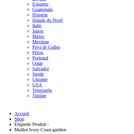
Espagne
Guatemala
Hongrie
Irlande du Nord
Italie
Japon
Maroc
Mexique
Pays de Galles
Pérou
Portugal
Qatar
Salvador
Suede
Ukraine
USA
Venezuela
Tunisie
Accueil
Shop
Étiquette Produit -
Maillot Ivory Coast gardien