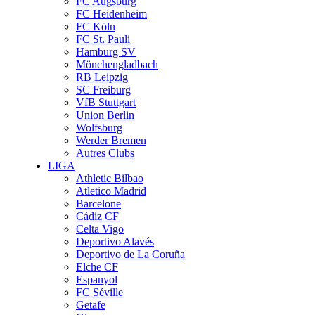
FC Augsburg
FC Heidenheim
FC Köln
FC St. Pauli
Hamburg SV
Mönchengladbach
RB Leipzig
SC Freiburg
VfB Stuttgart
Union Berlin
Wolfsburg
Werder Bremen
Autres Clubs
LIGA
Athletic Bilbao
Atletico Madrid
Barcelone
Cádiz CF
Celta Vigo
Deportivo Alavés
Deportivo de La Coruña
Elche CF
Espanyol
FC Séville
Getafe