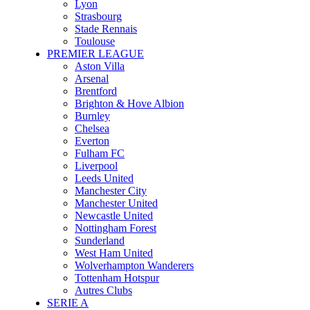
Lyon
Strasbourg
Stade Rennais
Toulouse
PREMIER LEAGUE
Aston Villa
Arsenal
Brentford
Brighton & Hove Albion
Burnley
Chelsea
Everton
Fulham FC
Liverpool
Leeds United
Manchester City
Manchester United
Newcastle United
Nottingham Forest
Sunderland
West Ham United
Wolverhampton Wanderers
Tottenham Hotspur
Autres Clubs
SERIE A