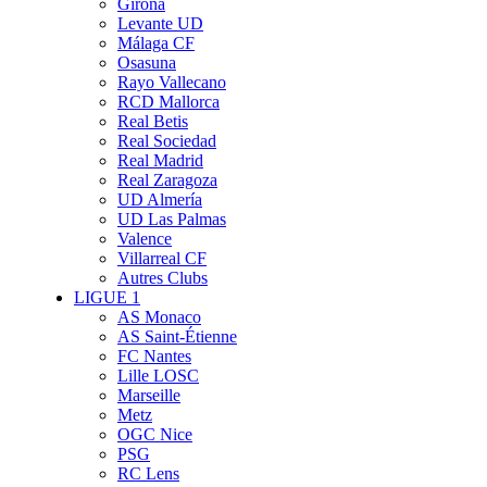
Girona
Levante UD
Málaga CF
Osasuna
Rayo Vallecano
RCD Mallorca
Real Betis
Real Sociedad
Real Madrid
Real Zaragoza
UD Almería
UD Las Palmas
Valence
Villarreal CF
Autres Clubs
LIGUE 1
AS Monaco
AS Saint-Étienne
FC Nantes
Lille LOSC
Marseille
Metz
OGC Nice
PSG
RC Lens