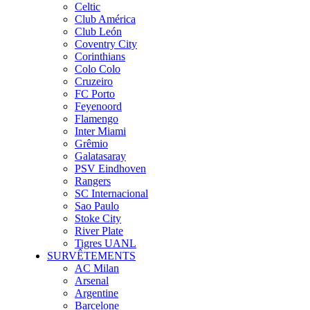
Celtic
Club América
Club León
Coventry City
Corinthians
Colo Colo
Cruzeiro
FC Porto
Feyenoord
Flamengo
Inter Miami
Grêmio
Galatasaray
PSV Eindhoven
Rangers
SC Internacional
Sao Paulo
Stoke City
River Plate
Tigres UANL
SURVÊTEMENTS
AC Milan
Arsenal
Argentine
Barcelone