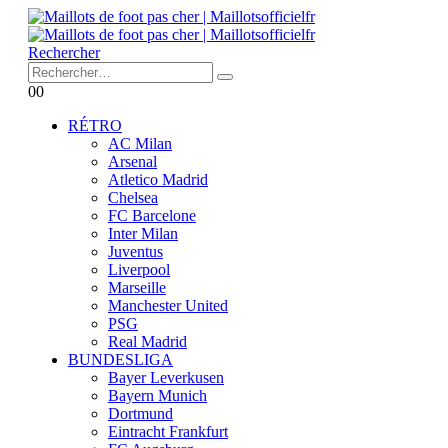
Rechercher
0
0
RÉTRO
AC Milan
Arsenal
Atletico Madrid
Chelsea
FC Barcelone
Inter Milan
Juventus
Liverpool
Marseille
Manchester United
PSG
Real Madrid
BUNDESLIGA
Bayer Leverkusen
Bayern Munich
Dortmund
Eintracht Frankfurt