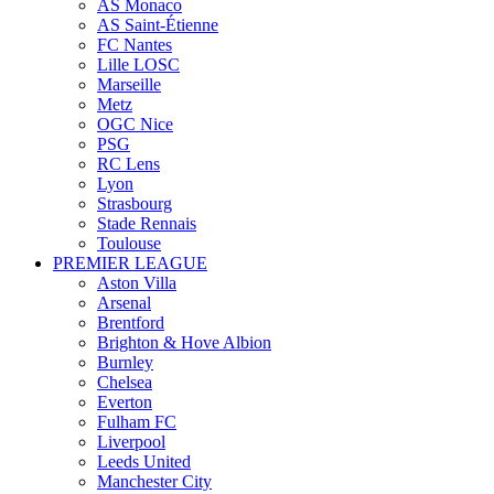
AS Monaco
AS Saint-Étienne
FC Nantes
Lille LOSC
Marseille
Metz
OGC Nice
PSG
RC Lens
Lyon
Strasbourg
Stade Rennais
Toulouse
PREMIER LEAGUE
Aston Villa
Arsenal
Brentford
Brighton & Hove Albion
Burnley
Chelsea
Everton
Fulham FC
Liverpool
Leeds United
Manchester City