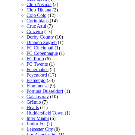
Club Necaxa
(2)
Club Tijuana
(2)
Colo Colo
(12)
Corinthians
(14)
Cruz Azul
(7)
Cruzeiro
(13)
Derby County
(10)
Dinamo Zagreb
(1)
FC Cincinnati
(1)
FC Copenhague
(1)
FC Porto
(6)
FC Twente
(1)
Fenerbahce
(5)
Feyenoord
(17)
Flamengo
(23)
Fluminense
(9)
Fortuna Düsseldorf
(1)
Galatasaray
(10)
Grêmio
(7)
Hearts
(11)
Huddersfield Town
(1)
Inter Miami
(6)
Junior FC
(2)
Leicester City
(8)
Los Angeles FC
(1)