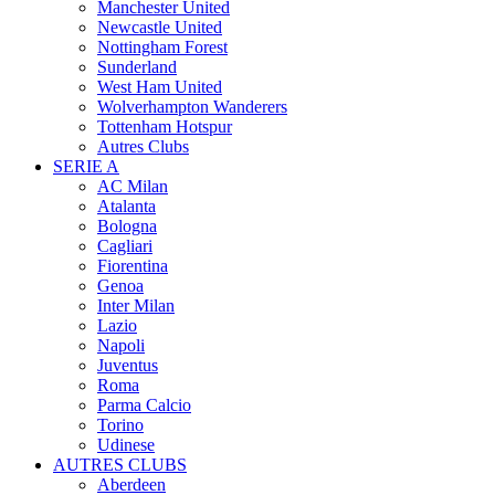
Manchester United
Newcastle United
Nottingham Forest
Sunderland
West Ham United
Wolverhampton Wanderers
Tottenham Hotspur
Autres Clubs
SERIE A
AC Milan
Atalanta
Bologna
Cagliari
Fiorentina
Genoa
Inter Milan
Lazio
Napoli
Juventus
Roma
Parma Calcio
Torino
Udinese
AUTRES CLUBS
Aberdeen