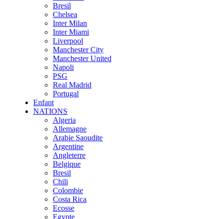
Bresil
Chelsea
Inter Milan
Inter Miami
Liverpool
Manchester City
Manchester United
Napoli
PSG
Real Madrid
Portugal
Enfant
NATIONS
Algeria
Allemagne
Arabie Saoudite
Argentine
Angleterre
Belgique
Bresil
Chili
Colombie
Costa Rica
Ecosse
Egypte