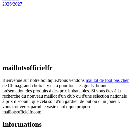
Maillot Espagne Domicile 2026/2027
€
48.00
Le prix initial était : €48.00.
€
25.90
Le prix
actuel est : €25.90.
Maillot France Domicile 2026/2027
€
48.00
Le prix initial était : €48.00.
€
25.90
Le prix
actuel est : €25.90.
maillotsofficielfr
Bienvenue sur notre boutique,Nous vendons
maillot de foot pas cher
de China,grand choix il y en a pour tous les goûts, bonne
présentation des produits à des prix imbattables. Si vous êtes à la
recherche du nouveau maillot d'un club ou d'une sélection nationale
à prix discount, que cela soit d'un gardien de but ou d'un joueur,
vous trouverez parmi le vaste choix que propose
maillotsofficielfr.com
Informations