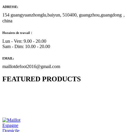
ADRESSE:
154 guangyuanzhonglu,baiyun, 510400, guangzhou,guangdong，
china
Horaires de travail：
Lun - Ven: 9.00 - 20.00
Sam - Dim: 10.00 - 20.00
EMAIL:
maillotdefoot2016@gmail.com
FEATURED PRODUCTS
Maillot Bresil Domicile 2026/2027
€
48.00
Le prix initial était : €48.00.
€
25.90
Le prix
actuel est : €25.90.