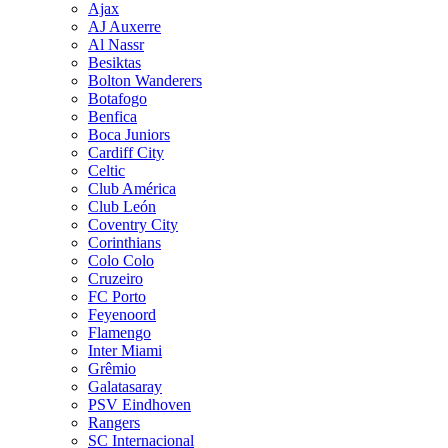
Ajax
AJ Auxerre
Al Nassr
Besiktas
Bolton Wanderers
Botafogo
Benfica
Boca Juniors
Cardiff City
Celtic
Club América
Club León
Coventry City
Corinthians
Colo Colo
Cruzeiro
FC Porto
Feyenoord
Flamengo
Inter Miami
Grêmio
Galatasaray
PSV Eindhoven
Rangers
SC Internacional