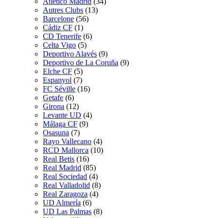
Atletico Madrid
(34)
Autres Clubs
(13)
Barcelone
(56)
Cádiz CF
(1)
CD Tenerife
(6)
Celta Vigo
(5)
Deportivo Alavés
(9)
Deportivo de La Coruña
(9)
Elche CF
(5)
Espanyol
(7)
FC Séville
(16)
Getafe
(6)
Girona
(12)
Levante UD
(4)
Málaga CF
(9)
Osasuna
(7)
Rayo Vallecano
(4)
RCD Mallorca
(10)
Real Betis
(16)
Real Madrid
(85)
Real Sociedad
(4)
Real Valladolid
(8)
Real Zaragoza
(4)
UD Almería
(6)
UD Las Palmas
(8)