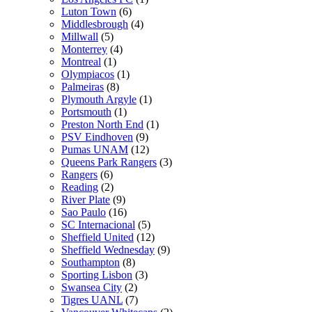
Luton Town
(6)
Middlesbrough
(4)
Millwall
(5)
Monterrey
(4)
Montreal
(1)
Olympiacos
(1)
Palmeiras
(8)
Plymouth Argyle
(1)
Portsmouth
(1)
Preston North End
(1)
PSV Eindhoven
(9)
Pumas UNAM
(12)
Queens Park Rangers
(3)
Rangers
(6)
Reading
(2)
River Plate
(9)
Sao Paulo
(16)
SC Internacional
(5)
Sheffield United
(12)
Sheffield Wednesday
(9)
Southampton
(8)
Sporting Lisbon
(3)
Swansea City
(2)
Tigres UANL
(7)