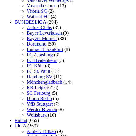
Vancouver Whitecaps
(2)
Vasco da Gama
(13)
Vitória SC
(2)
Watford FC
(4)
BUNDESLIGA
(294)
Autres Clubs
(35)
Bayer Leverkusen
(9)
Bayern Munich
(88)
Dortmund
(50)
Eintracht Frankfurt
(8)
FC Augsburg
(3)
FC Heidenheim
(3)
FC Köln
(8)
FC St. Pauli
(13)
Hamburg SV
(11)
Mönchengladbach
(14)
RB Leipzig
(16)
SC Freiburg
(5)
Union Berlin
(5)
VfB Stuttgart
(7)
Werder Bremen
(8)
Wolfsburg
(10)
Enfant
(665)
LIGA
(369)
Athletic Bilbao
(9)