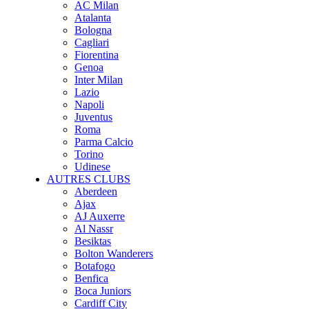
AC Milan
Atalanta
Bologna
Cagliari
Fiorentina
Genoa
Inter Milan
Lazio
Napoli
Juventus
Roma
Parma Calcio
Torino
Udinese
AUTRES CLUBS
Aberdeen
Ajax
AJ Auxerre
Al Nassr
Besiktas
Bolton Wanderers
Botafogo
Benfica
Boca Juniors
Cardiff City