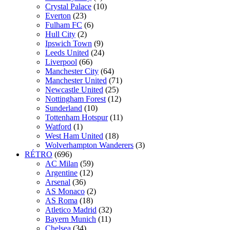
Crystal Palace
(10)
Everton
(23)
Fulham FC
(6)
Hull City
(2)
Ipswich Town
(9)
Leeds United
(24)
Liverpool
(66)
Manchester City
(64)
Manchester United
(71)
Newcastle United
(25)
Nottingham Forest
(12)
Sunderland
(10)
Tottenham Hotspur
(11)
Watford
(1)
West Ham United
(18)
Wolverhampton Wanderers
(3)
RÉTRO
(696)
AC Milan
(59)
Argentine
(12)
Arsenal
(36)
AS Monaco
(2)
AS Roma
(18)
Atletico Madrid
(32)
Bayern Munich
(11)
Chelsea
(34)