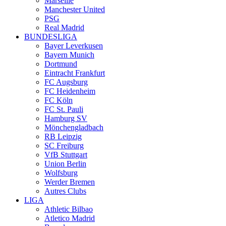
Marseille
Manchester United
PSG
Real Madrid
BUNDESLIGA
Bayer Leverkusen
Bayern Munich
Dortmund
Eintracht Frankfurt
FC Augsburg
FC Heidenheim
FC Köln
FC St. Pauli
Hamburg SV
Mönchengladbach
RB Leipzig
SC Freiburg
VfB Stuttgart
Union Berlin
Wolfsburg
Werder Bremen
Autres Clubs
LIGA
Athletic Bilbao
Atletico Madrid