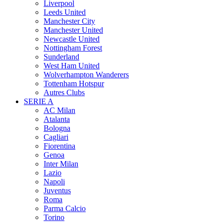
Liverpool
Leeds United
Manchester City
Manchester United
Newcastle United
Nottingham Forest
Sunderland
West Ham United
Wolverhampton Wanderers
Tottenham Hotspur
Autres Clubs
SERIE A
AC Milan
Atalanta
Bologna
Cagliari
Fiorentina
Genoa
Inter Milan
Lazio
Napoli
Juventus
Roma
Parma Calcio
Torino