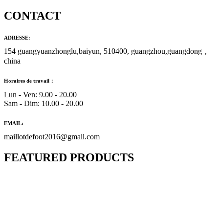
CONTACT
ADRESSE:
154 guangyuanzhonglu,baiyun, 510400, guangzhou,guangdong，
china
Horaires de travail：
Lun - Ven: 9.00 - 20.00
Sam - Dim: 10.00 - 20.00
EMAIL:
maillotdefoot2016@gmail.com
FEATURED PRODUCTS
Maillot Bresil Domicile 2026/2027
€
48.00
Le prix initial était : €48.00.
€
25.90
Le prix