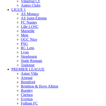
Villarreal CF
Autres Clubs
LIGUE 1
AS Monaco
AS Saint-Étienne
FC Nantes
Lille LOSC
Marseille
Metz
OGC Nice
PSG
RC Lens
Lyon
Strasbourg
Stade Rennais
Toulouse
PREMIER LEAGUE
Aston Villa
Arsenal
Brentford
Brighton & Hove Albion
Burnley
Chelsea
Everton
Fulham FC