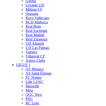
Girona
Levante UD
Málaga CF
Osasuna
Rayo Vallecano
RCD Mallorca
Real Betis
Real Sociedad
Real Madrid
Real Zaragoza
UD Almería
UD Las Palmas
Valence
Villarreal CF
Autres Clubs
LIGUE 1
AS Monaco
AS Saint-Étienne
FC Nantes
Lille LOSC
Marseille
Metz
OGC Nice
PSG
RC Lens