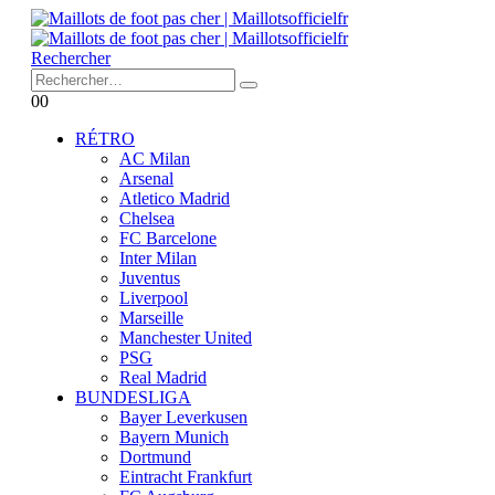
Rechercher
0
0
RÉTRO
AC Milan
Arsenal
Atletico Madrid
Chelsea
FC Barcelone
Inter Milan
Juventus
Liverpool
Marseille
Manchester United
PSG
Real Madrid
BUNDESLIGA
Bayer Leverkusen
Bayern Munich
Dortmund
Eintracht Frankfurt