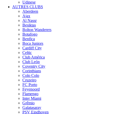
Udinese
AUTRES CLUBS
Aberdeen
Ajax
Al Nassr
Besiktas
Bolton Wanderers
Botafogo
Benfica
Boca Juniors
Cardiff City
Celtic
Club América
Club León
Coventry City
Corinthians
Colo Colo
Cruzeiro
FC Porto
Feyenoord
Flamengo
Inter Miami
Grêmio
Galatasaray
PSV Eindhoven