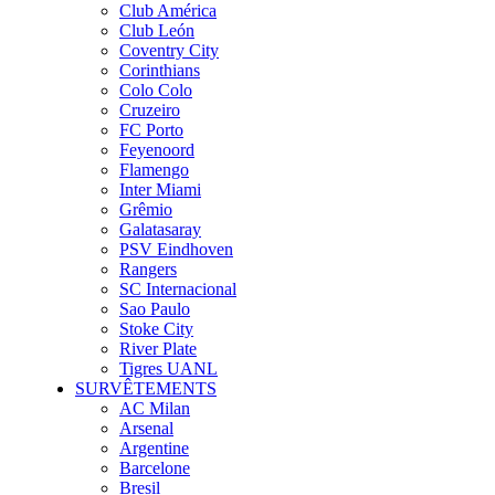
Club América
Club León
Coventry City
Corinthians
Colo Colo
Cruzeiro
FC Porto
Feyenoord
Flamengo
Inter Miami
Grêmio
Galatasaray
PSV Eindhoven
Rangers
SC Internacional
Sao Paulo
Stoke City
River Plate
Tigres UANL
SURVÊTEMENTS
AC Milan
Arsenal
Argentine
Barcelone
Bresil