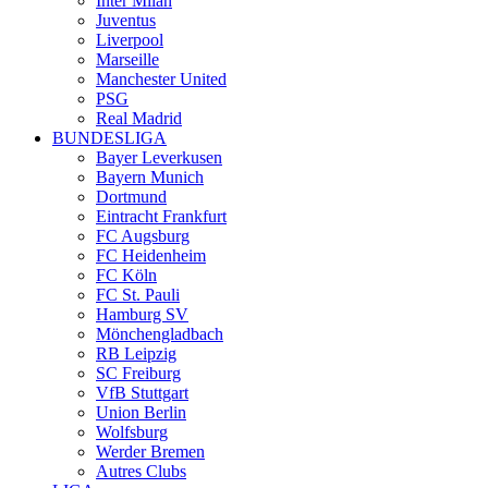
Inter Milan
Juventus
Liverpool
Marseille
Manchester United
PSG
Real Madrid
BUNDESLIGA
Bayer Leverkusen
Bayern Munich
Dortmund
Eintracht Frankfurt
FC Augsburg
FC Heidenheim
FC Köln
FC St. Pauli
Hamburg SV
Mönchengladbach
RB Leipzig
SC Freiburg
VfB Stuttgart
Union Berlin
Wolfsburg
Werder Bremen
Autres Clubs