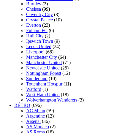
Burnley
(2)
Chelsea
(99)
Coventry City
(8)
Crystal Palace
(10)
Everton
(23)
Fulham FC
(6)
Hull City
(2)
Ipswich Town
(9)
Leeds United
(24)
Liverpool
(66)
Manchester City
(64)
Manchester United
(71)
Newcastle United
(25)
Nottingham Forest
(12)
Sunderland
(10)
Tottenham Hotspur
(11)
Watford
(1)
West Ham United
(18)
Wolverhampton Wanderers
(3)
RÉTRO
(696)
AC Milan
(59)
Argentine
(12)
Arsenal
(36)
AS Monaco
(2)
AS Roma
(18)