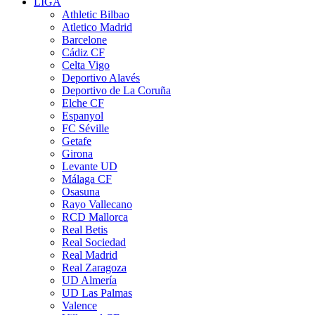
LIGA
Athletic Bilbao
Atletico Madrid
Barcelone
Cádiz CF
Celta Vigo
Deportivo Alavés
Deportivo de La Coruña
Elche CF
Espanyol
FC Séville
Getafe
Girona
Levante UD
Málaga CF
Osasuna
Rayo Vallecano
RCD Mallorca
Real Betis
Real Sociedad
Real Madrid
Real Zaragoza
UD Almería
UD Las Palmas
Valence