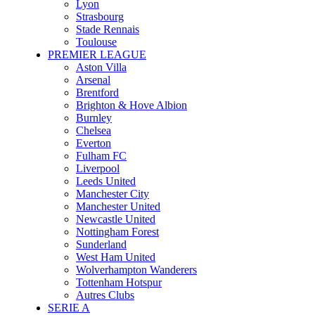
Lyon
Strasbourg
Stade Rennais
Toulouse
PREMIER LEAGUE
Aston Villa
Arsenal
Brentford
Brighton & Hove Albion
Burnley
Chelsea
Everton
Fulham FC
Liverpool
Leeds United
Manchester City
Manchester United
Newcastle United
Nottingham Forest
Sunderland
West Ham United
Wolverhampton Wanderers
Tottenham Hotspur
Autres Clubs
SERIE A