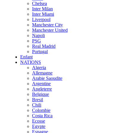
Chelsea
Inter Milan
Inter Miami
Liverpool
Manchester City
Manchester United
Napoli
PSG
Real Madrid
Portugal
Enfant
NATIONS
Algeria
Allemagne
Arabie Saoudite
Argentine
Angleterre
Belgique
Bresil
Chili
Colombie
Costa Rica
Ecosse
Egypte
Espagne