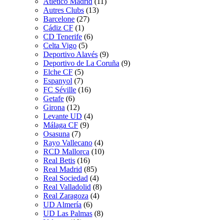
Atletico Madrid
(11)
Autres Clubs
(13)
Barcelone
(27)
Cádiz CF
(1)
CD Tenerife
(6)
Celta Vigo
(5)
Deportivo Alavés
(9)
Deportivo de La Coruña
(9)
Elche CF
(5)
Espanyol
(7)
FC Séville
(16)
Getafe
(6)
Girona
(12)
Levante UD
(4)
Málaga CF
(9)
Osasuna
(7)
Rayo Vallecano
(4)
RCD Mallorca
(10)
Real Betis
(16)
Real Madrid
(85)
Real Sociedad
(4)
Real Valladolid
(8)
Real Zaragoza
(4)
UD Almería
(6)
UD Las Palmas
(8)