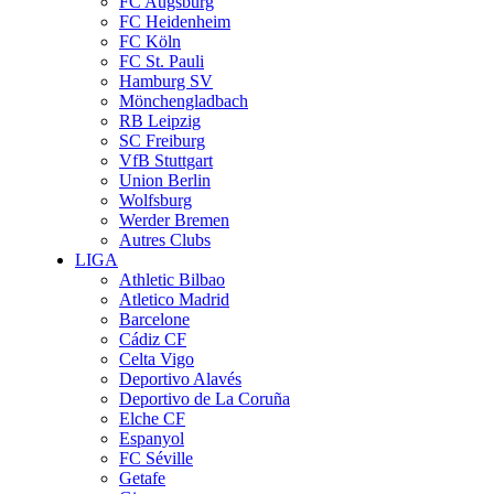
FC Augsburg
FC Heidenheim
FC Köln
FC St. Pauli
Hamburg SV
Mönchengladbach
RB Leipzig
SC Freiburg
VfB Stuttgart
Union Berlin
Wolfsburg
Werder Bremen
Autres Clubs
LIGA
Athletic Bilbao
Atletico Madrid
Barcelone
Cádiz CF
Celta Vigo
Deportivo Alavés
Deportivo de La Coruña
Elche CF
Espanyol
FC Séville
Getafe