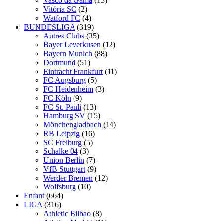
Vasco da Gama
(13)
Vitória SC
(2)
Watford FC
(4)
BUNDESLIGA
(319)
Autres Clubs
(35)
Bayer Leverkusen
(12)
Bayern Munich
(88)
Dortmund
(51)
Eintracht Frankfurt
(11)
FC Augsburg
(5)
FC Heidenheim
(3)
FC Köln
(9)
FC St. Pauli
(13)
Hamburg SV
(15)
Mönchengladbach
(14)
RB Leipzig
(16)
SC Freiburg
(5)
Schalke 04
(3)
Union Berlin
(7)
VfB Stuttgart
(9)
Werder Bremen
(12)
Wolfsburg
(10)
Enfant
(664)
LIGA
(316)
Athletic Bilbao
(8)