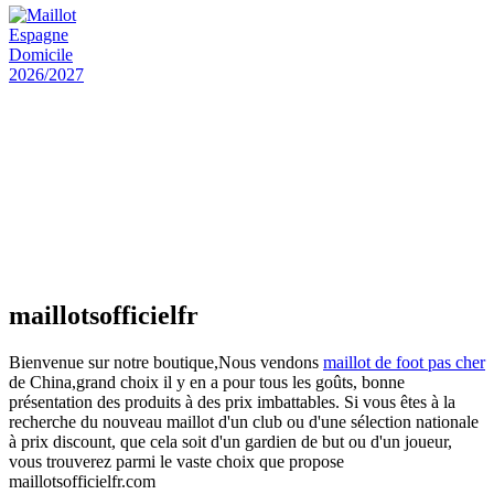
actuel est : €25.90.
Maillot Espagne Domicile 2026/2027
€
48.00
Le prix initial était : €48.00.
€
25.90
Le prix
actuel est : €25.90.
Maillot France Domicile 2026/2027
€
48.00
Le prix initial était : €48.00.
€
25.90
Le prix
actuel est : €25.90.
maillotsofficielfr
Bienvenue sur notre boutique,Nous vendons
maillot de foot pas cher
de China,grand choix il y en a pour tous les goûts, bonne
présentation des produits à des prix imbattables. Si vous êtes à la
recherche du nouveau maillot d'un club ou d'une sélection nationale
à prix discount, que cela soit d'un gardien de but ou d'un joueur,
vous trouverez parmi le vaste choix que propose
maillotsofficielfr.com