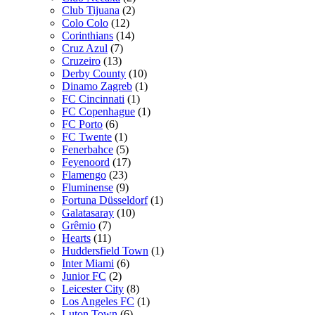
Club Tijuana
(2)
Colo Colo
(12)
Corinthians
(14)
Cruz Azul
(7)
Cruzeiro
(13)
Derby County
(10)
Dinamo Zagreb
(1)
FC Cincinnati
(1)
FC Copenhague
(1)
FC Porto
(6)
FC Twente
(1)
Fenerbahce
(5)
Feyenoord
(17)
Flamengo
(23)
Fluminense
(9)
Fortuna Düsseldorf
(1)
Galatasaray
(10)
Grêmio
(7)
Hearts
(11)
Huddersfield Town
(1)
Inter Miami
(6)
Junior FC
(2)
Leicester City
(8)
Los Angeles FC
(1)
Luton Town
(6)