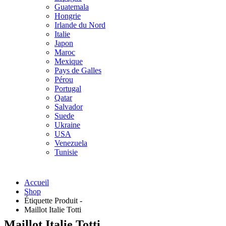
Guatemala
Hongrie
Irlande du Nord
Italie
Japon
Maroc
Mexique
Pays de Galles
Pérou
Portugal
Qatar
Salvador
Suede
Ukraine
USA
Venezuela
Tunisie
Accueil
Shop
Étiquette Produit -
Maillot Italie Totti
Maillot Italie Totti