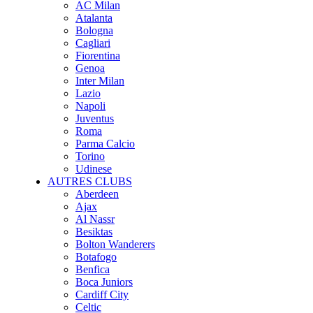
AC Milan
Atalanta
Bologna
Cagliari
Fiorentina
Genoa
Inter Milan
Lazio
Napoli
Juventus
Roma
Parma Calcio
Torino
Udinese
AUTRES CLUBS
Aberdeen
Ajax
Al Nassr
Besiktas
Bolton Wanderers
Botafogo
Benfica
Boca Juniors
Cardiff City
Celtic