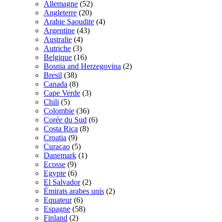
Allemagne
(52)
Angleterre
(20)
Arabie Saoudite
(4)
Argentine
(43)
Australie
(4)
Autriche
(3)
Belgique
(16)
Bosnia and Herzegovina
(2)
Bresil
(38)
Canada
(8)
Cape Verde
(3)
Chili
(5)
Colombie
(36)
Corée du Sud
(6)
Costa Rica
(8)
Croatia
(9)
Curaçao
(5)
Danemark
(1)
Ecosse
(9)
Egypte
(6)
El Salvador
(2)
Émirats arabes unis
(2)
Equateur
(6)
Espagne
(58)
Finland
(2)