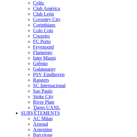
Celtic
Club América
Club León
Coventry City
Corinthians
Colo Colo
Cruzeiro
FC Porto
Feyenoord
Flamengo
Inter Miami
Grêmio
Galatasaray
PSV Eindhoven
Rangers
SC Internacional
Sao Paulo
Stoke City
River Plate
Tigres UANL
SURVÊTEMENTS
AC Milan
Arsenal
Argentine
Barcelone