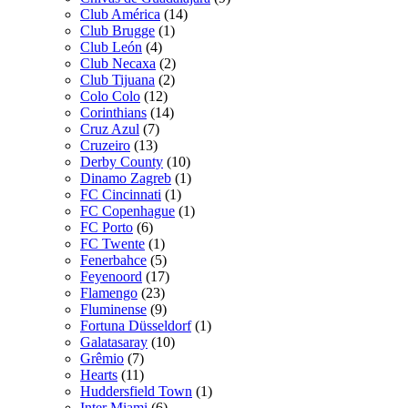
Club América
(14)
Club Brugge
(1)
Club León
(4)
Club Necaxa
(2)
Club Tijuana
(2)
Colo Colo
(12)
Corinthians
(14)
Cruz Azul
(7)
Cruzeiro
(13)
Derby County
(10)
Dinamo Zagreb
(1)
FC Cincinnati
(1)
FC Copenhague
(1)
FC Porto
(6)
FC Twente
(1)
Fenerbahce
(5)
Feyenoord
(17)
Flamengo
(23)
Fluminense
(9)
Fortuna Düsseldorf
(1)
Galatasaray
(10)
Grêmio
(7)
Hearts
(11)
Huddersfield Town
(1)
Inter Miami
(6)