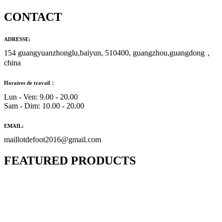
CONTACT
ADRESSE:
154 guangyuanzhonglu,baiyun, 510400, guangzhou,guangdong，
china
Horaires de travail：
Lun - Ven: 9.00 - 20.00
Sam - Dim: 10.00 - 20.00
EMAIL:
maillotdefoot2016@gmail.com
FEATURED PRODUCTS
Maillot Bresil Domicile 2026/2027
€
48.00
Le prix initial était : €48.00.
€
25.90
Le prix