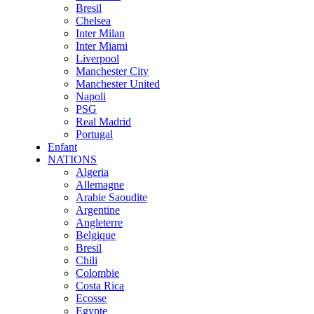
Bresil
Chelsea
Inter Milan
Inter Miami
Liverpool
Manchester City
Manchester United
Napoli
PSG
Real Madrid
Portugal
Enfant
NATIONS
Algeria
Allemagne
Arabie Saoudite
Argentine
Angleterre
Belgique
Bresil
Chili
Colombie
Costa Rica
Ecosse
Egypte