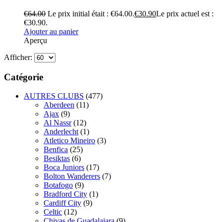
€
64.00
Le prix initial était : €64.00.
€
30.90
Le prix actuel est :
€30.90.
Ajouter au panier
Aperçu
Afficher:
Catégorie
AUTRES CLUBS
(477)
Aberdeen
(11)
Ajax
(9)
Al Nassr
(12)
Anderlecht
(1)
Atletico Mineiro
(3)
Benfica
(25)
Besiktas
(6)
Boca Juniors
(17)
Bolton Wanderers
(7)
Botafogo
(9)
Bradford City
(1)
Cardiff City
(9)
Celtic
(12)
Chivas de Guadalajara
(9)