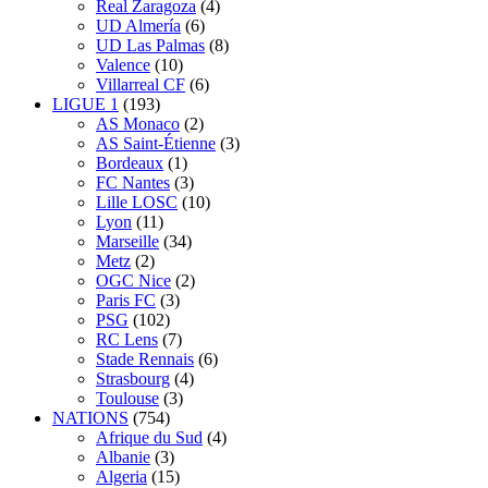
Real Zaragoza
(4)
UD Almería
(6)
UD Las Palmas
(8)
Valence
(10)
Villarreal CF
(6)
LIGUE 1
(193)
AS Monaco
(2)
AS Saint-Étienne
(3)
Bordeaux
(1)
FC Nantes
(3)
Lille LOSC
(10)
Lyon
(11)
Marseille
(34)
Metz
(2)
OGC Nice
(2)
Paris FC
(3)
PSG
(102)
RC Lens
(7)
Stade Rennais
(6)
Strasbourg
(4)
Toulouse
(3)
NATIONS
(754)
Afrique du Sud
(4)
Albanie
(3)
Algeria
(15)