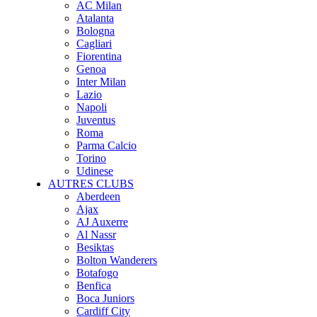
AC Milan
Atalanta
Bologna
Cagliari
Fiorentina
Genoa
Inter Milan
Lazio
Napoli
Juventus
Roma
Parma Calcio
Torino
Udinese
AUTRES CLUBS
Aberdeen
Ajax
AJ Auxerre
Al Nassr
Besiktas
Bolton Wanderers
Botafogo
Benfica
Boca Juniors
Cardiff City