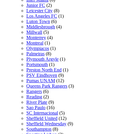
Junior FC
(2)
Leicester City
(8)
Los Angeles FC
(1)
Luton Town
(6)
Middlesbrough
(4)
Millwall
(5)
Monterrey
(4)
Montreal
(1)
Olympiacos
(1)
Palmeiras
(8)
Plymouth Argyle
(1)
Portsmouth
(1)
Preston North End
(1)
PSV Eindhoven
(9)
Pumas UNAM
(12)
Queens Park Rangers
(3)
Rangers
(6)
Reading
(2)
River Plate
(9)
Sao Paulo
(16)
SC Internacional
(5)
Sheffield United
(12)
Sheffield Wednesday
(9)
Southampton
(8)