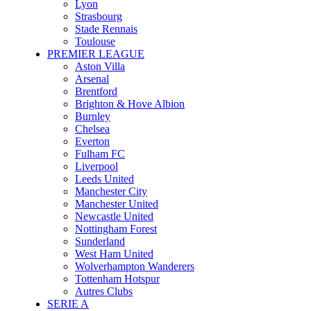
Lyon
Strasbourg
Stade Rennais
Toulouse
PREMIER LEAGUE
Aston Villa
Arsenal
Brentford
Brighton & Hove Albion
Burnley
Chelsea
Everton
Fulham FC
Liverpool
Leeds United
Manchester City
Manchester United
Newcastle United
Nottingham Forest
Sunderland
West Ham United
Wolverhampton Wanderers
Tottenham Hotspur
Autres Clubs
SERIE A