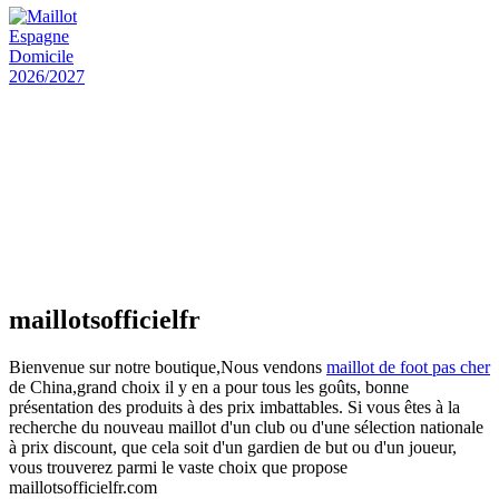
actuel est : €25.90.
Maillot Espagne Domicile 2026/2027
€
48.00
Le prix initial était : €48.00.
€
25.90
Le prix
actuel est : €25.90.
Maillot France Domicile 2026/2027
€
48.00
Le prix initial était : €48.00.
€
25.90
Le prix
actuel est : €25.90.
maillotsofficielfr
Bienvenue sur notre boutique,Nous vendons
maillot de foot pas cher
de China,grand choix il y en a pour tous les goûts, bonne
présentation des produits à des prix imbattables. Si vous êtes à la
recherche du nouveau maillot d'un club ou d'une sélection nationale
à prix discount, que cela soit d'un gardien de but ou d'un joueur,
vous trouverez parmi le vaste choix que propose
maillotsofficielfr.com