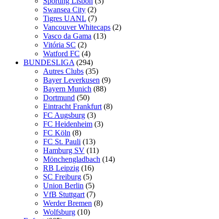
Sporting Lisbon
(3)
Swansea City
(2)
Tigres UANL
(7)
Vancouver Whitecaps
(2)
Vasco da Gama
(13)
Vitória SC
(2)
Watford FC
(4)
BUNDESLIGA
(294)
Autres Clubs
(35)
Bayer Leverkusen
(9)
Bayern Munich
(88)
Dortmund
(50)
Eintracht Frankfurt
(8)
FC Augsburg
(3)
FC Heidenheim
(3)
FC Köln
(8)
FC St. Pauli
(13)
Hamburg SV
(11)
Mönchengladbach
(14)
RB Leipzig
(16)
SC Freiburg
(5)
Union Berlin
(5)
VfB Stuttgart
(7)
Werder Bremen
(8)
Wolfsburg
(10)