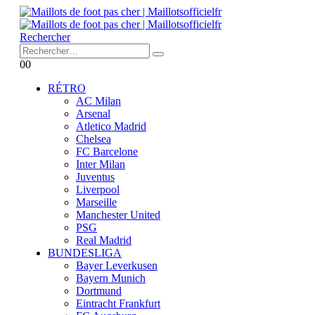
Rechercher
0
0
RÉTRO
AC Milan
Arsenal
Atletico Madrid
Chelsea
FC Barcelone
Inter Milan
Juventus
Liverpool
Marseille
Manchester United
PSG
Real Madrid
BUNDESLIGA
Bayer Leverkusen
Bayern Munich
Dortmund
Eintracht Frankfurt