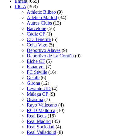
Enfant
(665)
LIGA
(369)
Athletic Bilbao
(9)
Atletico Madrid
(34)
Autres Clubs
(13)
Barcelone
(56)
Cádiz CF
(1)
CD Tenerife
(6)
Celta Vigo
(5)
Deportivo Alavés
(9)
Deportivo de La Coruña
(9)
Elche CF
(5)
Espanyol
(7)
FC Séville
(16)
Getafe
(6)
Girona
(12)
Levante UD
(4)
Málaga CF
(9)
Osasuna
(7)
Rayo Vallecano
(4)
RCD Mallorca
(10)
Real Betis
(16)
Real Madrid
(85)
Real Sociedad
(4)
Real Valladolid
(8)