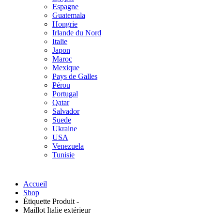
Espagne
Guatemala
Hongrie
Irlande du Nord
Italie
Japon
Maroc
Mexique
Pays de Galles
Pérou
Portugal
Qatar
Salvador
Suede
Ukraine
USA
Venezuela
Tunisie
Accueil
Shop
Étiquette Produit -
Maillot Italie extérieur