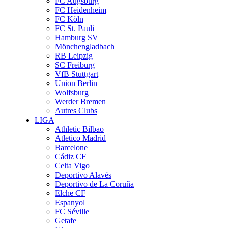
FC Augsburg
FC Heidenheim
FC Köln
FC St. Pauli
Hamburg SV
Mönchengladbach
RB Leipzig
SC Freiburg
VfB Stuttgart
Union Berlin
Wolfsburg
Werder Bremen
Autres Clubs
LIGA
Athletic Bilbao
Atletico Madrid
Barcelone
Cádiz CF
Celta Vigo
Deportivo Alavés
Deportivo de La Coruña
Elche CF
Espanyol
FC Séville
Getafe