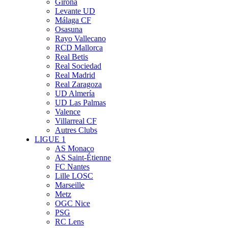
Girona
Levante UD
Málaga CF
Osasuna
Rayo Vallecano
RCD Mallorca
Real Betis
Real Sociedad
Real Madrid
Real Zaragoza
UD Almería
UD Las Palmas
Valence
Villarreal CF
Autres Clubs
LIGUE 1
AS Monaco
AS Saint-Étienne
FC Nantes
Lille LOSC
Marseille
Metz
OGC Nice
PSG
RC Lens