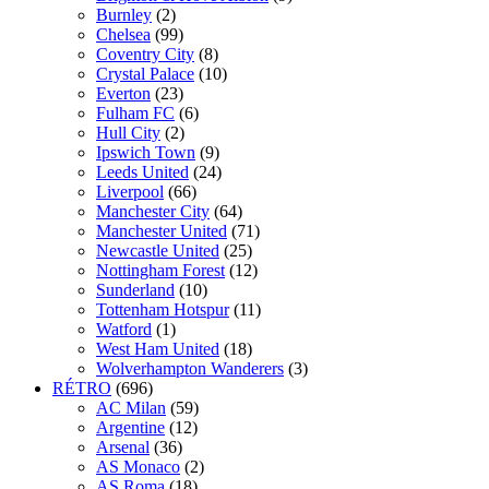
Burnley
(2)
Chelsea
(99)
Coventry City
(8)
Crystal Palace
(10)
Everton
(23)
Fulham FC
(6)
Hull City
(2)
Ipswich Town
(9)
Leeds United
(24)
Liverpool
(66)
Manchester City
(64)
Manchester United
(71)
Newcastle United
(25)
Nottingham Forest
(12)
Sunderland
(10)
Tottenham Hotspur
(11)
Watford
(1)
West Ham United
(18)
Wolverhampton Wanderers
(3)
RÉTRO
(696)
AC Milan
(59)
Argentine
(12)
Arsenal
(36)
AS Monaco
(2)
AS Roma
(18)