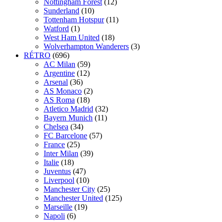
Nottingham Forest
(12)
Sunderland
(10)
Tottenham Hotspur
(11)
Watford
(1)
West Ham United
(18)
Wolverhampton Wanderers
(3)
RÉTRO
(696)
AC Milan
(59)
Argentine
(12)
Arsenal
(36)
AS Monaco
(2)
AS Roma
(18)
Atletico Madrid
(32)
Bayern Munich
(11)
Chelsea
(34)
FC Barcelone
(57)
France
(25)
Inter Milan
(39)
Italie
(18)
Juventus
(47)
Liverpool
(10)
Manchester City
(25)
Manchester United
(125)
Marseille
(19)
Napoli
(6)