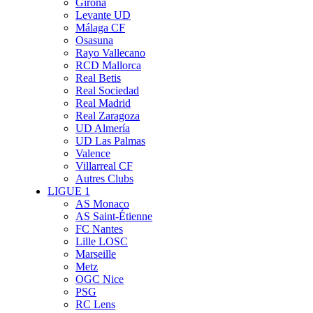
Girona
Levante UD
Málaga CF
Osasuna
Rayo Vallecano
RCD Mallorca
Real Betis
Real Sociedad
Real Madrid
Real Zaragoza
UD Almería
UD Las Palmas
Valence
Villarreal CF
Autres Clubs
LIGUE 1
AS Monaco
AS Saint-Étienne
FC Nantes
Lille LOSC
Marseille
Metz
OGC Nice
PSG
RC Lens