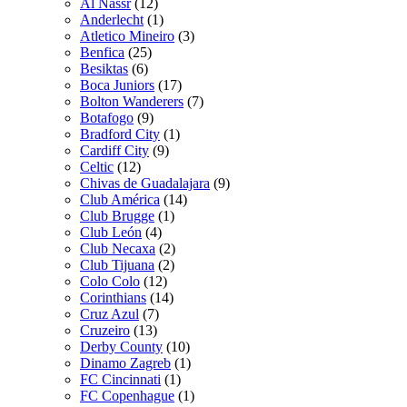
Al Nassr
(12)
Anderlecht
(1)
Atletico Mineiro
(3)
Benfica
(25)
Besiktas
(6)
Boca Juniors
(17)
Bolton Wanderers
(7)
Botafogo
(9)
Bradford City
(1)
Cardiff City
(9)
Celtic
(12)
Chivas de Guadalajara
(9)
Club América
(14)
Club Brugge
(1)
Club León
(4)
Club Necaxa
(2)
Club Tijuana
(2)
Colo Colo
(12)
Corinthians
(14)
Cruz Azul
(7)
Cruzeiro
(13)
Derby County
(10)
Dinamo Zagreb
(1)
FC Cincinnati
(1)
FC Copenhague
(1)