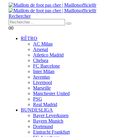
Rechercher
0
0
RÉTRO
AC Milan
Arsenal
Atletico Madrid
Chelsea
FC Barcelone
Inter Milan
Juventus
Liverpool
Marseille
Manchester United
PSG
Real Madrid
BUNDESLIGA
Bayer Leverkusen
Bayern Munich
Dortmund
Eintracht Frankfurt