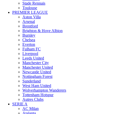
Stade Rennais
Toulouse
PREMIER LEAGUE
Aston Villa
Arsenal
Brentford
Brighton & Hove Albion
Burnley
Chelsea
Everton
Fulham FC
Liverpool
Leeds United
Manchester City
Manchester United
Newcastle United
Nottingham Forest
Sunderland
West Ham United
Wolverhampton Wanderers
Tottenham Hotspur
Autres Clubs
SERIE A
AC Milan
Atalanta