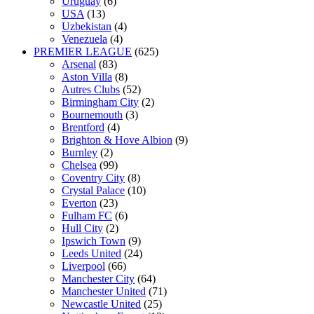
Uruguay
(6)
USA
(13)
Uzbekistan
(4)
Venezuela
(4)
PREMIER LEAGUE
(625)
Arsenal
(83)
Aston Villa
(8)
Autres Clubs
(52)
Birmingham City
(2)
Bournemouth
(3)
Brentford
(4)
Brighton & Hove Albion
(9)
Burnley
(2)
Chelsea
(99)
Coventry City
(8)
Crystal Palace
(10)
Everton
(23)
Fulham FC
(6)
Hull City
(2)
Ipswich Town
(9)
Leeds United
(24)
Liverpool
(66)
Manchester City
(64)
Manchester United
(71)
Newcastle United
(25)