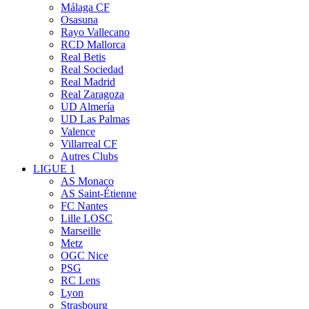
Málaga CF
Osasuna
Rayo Vallecano
RCD Mallorca
Real Betis
Real Sociedad
Real Madrid
Real Zaragoza
UD Almería
UD Las Palmas
Valence
Villarreal CF
Autres Clubs
LIGUE 1
AS Monaco
AS Saint-Étienne
FC Nantes
Lille LOSC
Marseille
Metz
OGC Nice
PSG
RC Lens
Lyon
Strasbourg