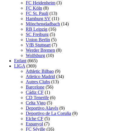
FC Heidenheim
(3)
FC Köln
(8)
FC St. Pauli
(13)
Hamburg SV
(11)
Mönchengladbach
(14)
RB Leipzig
(16)
SC Freiburg
(5)
Union Berlin
(5)
VfB Stuttgart
(7)
Werder Bremen
(8)
Wolfsburg
(10)
Enfant
(665)
LIGA
(369)
Athletic Bilbao
(9)
Atletico Madrid
(34)
Autres Clubs
(13)
Barcelone
(56)
Cádiz CF
(1)
CD Tenerife
(6)
Celta Vigo
(5)
Deportivo Alavés
(9)
Deportivo de La Coruña
(9)
Elche CF
(5)
Espanyol
(7)
FC Séville
(16)