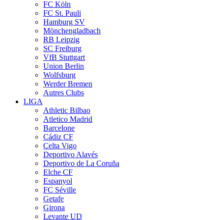
FC Köln
FC St. Pauli
Hamburg SV
Mönchengladbach
RB Leipzig
SC Freiburg
VfB Stuttgart
Union Berlin
Wolfsburg
Werder Bremen
Autres Clubs
LIGA
Athletic Bilbao
Atletico Madrid
Barcelone
Cádiz CF
Celta Vigo
Deportivo Alavés
Deportivo de La Coruña
Elche CF
Espanyol
FC Séville
Getafe
Girona
Levante UD