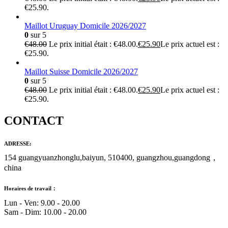
€25.90.
Maillot Uruguay Domicile 2026/2027
0
sur 5
€
48.00
Le prix initial était : €48.00.
€
25.90
Le prix actuel est :
€25.90.
Maillot Suisse Domicile 2026/2027
0
sur 5
€
48.00
Le prix initial était : €48.00.
€
25.90
Le prix actuel est :
€25.90.
CONTACT
ADRESSE:
154 guangyuanzhonglu,baiyun, 510400, guangzhou,guangdong，
china
Horaires de travail：
Lun - Ven: 9.00 - 20.00
Sam - Dim: 10.00 - 20.00