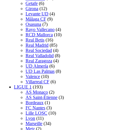
Getafe
(6)
Girona
(12)
Levante UD
(4)
Málaga CF
(9)
Osasuna
(7)
Rayo Vallecano
(4)
RCD Mallorca
(10)
Real Betis
(16)
Real Madrid
(85)
Real Sociedad
(4)
Real Valladolid
(8)
Real Zaragoza
(4)
UD Almería
(6)
UD Las Palmas
(8)
Valence
(10)
Villarreal CF
(6)
LIGUE 1
(193)
AS Monaco
(2)
AS Saint-Étienne
(3)
Bordeaux
(1)
FC Nantes
(3)
Lille LOSC
(10)
Lyon
(11)
Marseille
(34)
Metz
(2)