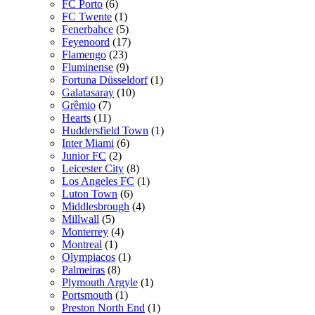
FC Porto
(6)
FC Twente
(1)
Fenerbahce
(5)
Feyenoord
(17)
Flamengo
(23)
Fluminense
(9)
Fortuna Düsseldorf
(1)
Galatasaray
(10)
Grêmio
(7)
Hearts
(11)
Huddersfield Town
(1)
Inter Miami
(6)
Junior FC
(2)
Leicester City
(8)
Los Angeles FC
(1)
Luton Town
(6)
Middlesbrough
(4)
Millwall
(5)
Monterrey
(4)
Montreal
(1)
Olympiacos
(1)
Palmeiras
(8)
Plymouth Argyle
(1)
Portsmouth
(1)
Preston North End
(1)