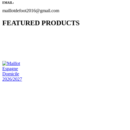
EMAIL:
maillotdefoot2016@gmail.com
FEATURED PRODUCTS
Maillot Bresil Domicile 2026/2027
€
48.00
Le prix initial était : €48.00.
€
25.90
Le prix
actuel est : €25.90.
Maillot Espagne Domicile 2026/2027
€
48.00
Le prix initial était : €48.00.
€
25.90
Le prix
actuel est : €25.90.
Maillot France Domicile 2026/2027
€
48.00
Le prix initial était : €48.00.
€
25.90
Le prix