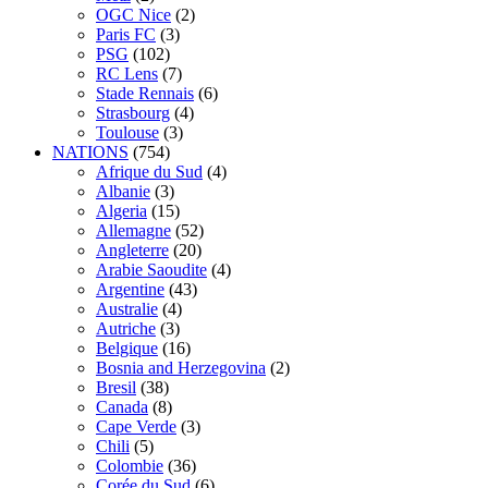
OGC Nice
(2)
Paris FC
(3)
PSG
(102)
RC Lens
(7)
Stade Rennais
(6)
Strasbourg
(4)
Toulouse
(3)
NATIONS
(754)
Afrique du Sud
(4)
Albanie
(3)
Algeria
(15)
Allemagne
(52)
Angleterre
(20)
Arabie Saoudite
(4)
Argentine
(43)
Australie
(4)
Autriche
(3)
Belgique
(16)
Bosnia and Herzegovina
(2)
Bresil
(38)
Canada
(8)
Cape Verde
(3)
Chili
(5)
Colombie
(36)
Corée du Sud
(6)