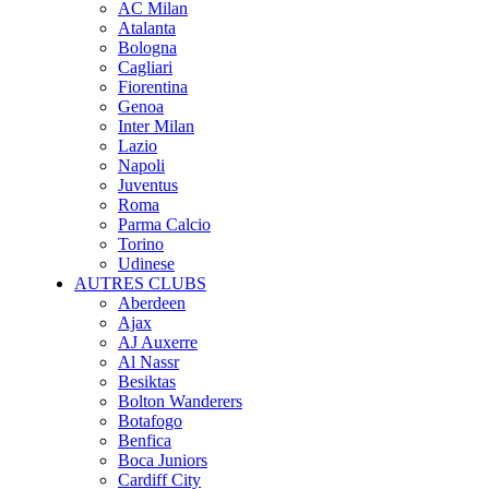
AC Milan
Atalanta
Bologna
Cagliari
Fiorentina
Genoa
Inter Milan
Lazio
Napoli
Juventus
Roma
Parma Calcio
Torino
Udinese
AUTRES CLUBS
Aberdeen
Ajax
AJ Auxerre
Al Nassr
Besiktas
Bolton Wanderers
Botafogo
Benfica
Boca Juniors
Cardiff City