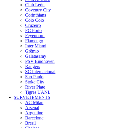
Club León
Coventry City
Corinthians
Colo Colo
Cruzeiro
FC Porto
Feyenoord
Flamengo
Inter Miami
Grêmio
Galatasaray
PSV Eindhoven
Rangers
SC Internacional
Sao Paulo
Stoke City
River Plate
Tigres UANL
SURVÊTEMENTS
AC Milan
Arsenal
Argentine
Barcelone
Bresil