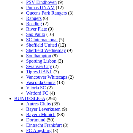
PSV Eindhoven
(9)
Pumas UNAM
(12)
Queens Park Rangers
(3)
Rangers
(6)
Reading
(2)
River Plate
(9)
Sao Paulo
(16)
SC Internacional
(5)
Sheffield United
(12)
Sheffield Wednesday
(9)
Southampton
(8)
Sporting Lisbon
(3)
Swansea City
(2)
Tigres UANL
(7)
Vancouver Whitecaps
(2)
Vasco da Gama
(13)
Vitória SC
(2)
Watford FC
(4)
BUNDESLIGA
(294)
Autres Clubs
(35)
Bayer Leverkusen
(9)
Bayern Munich
(88)
Dortmund
(50)
Eintracht Frankfurt
(8)
FC Augsburg
(3)