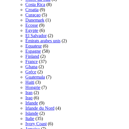
Costa Rica
(8)
Croatia
(9)
Curaçao
(5)
Danemark
(1)
Ecosse
(9)
Egypte
(6)
El Salvador
(2)
Émirats arabes unis
(2)
Equateur
(6)
Espagne
(58)
Finland
(2)
France
(37)
Ghana
(2)
Gréce
(2)
Guatemala
(7)
Haiti
(3)
Hongrie
(7)
Iran
(2)
Iraq
(6)
Irlande
(9)
Irlande du Nord
(4)
Islande
(2)
Italie
(35)
Ivory Coast
(6)
Jamaica
(7)