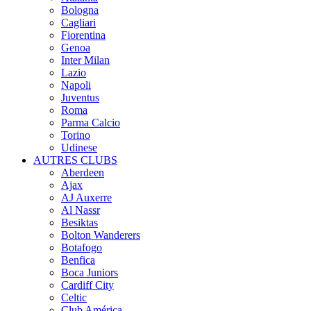
Bologna
Cagliari
Fiorentina
Genoa
Inter Milan
Lazio
Napoli
Juventus
Roma
Parma Calcio
Torino
Udinese
AUTRES CLUBS
Aberdeen
Ajax
AJ Auxerre
Al Nassr
Besiktas
Bolton Wanderers
Botafogo
Benfica
Boca Juniors
Cardiff City
Celtic
Club América