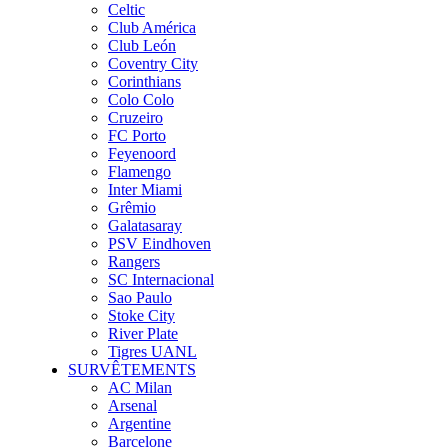
Celtic
Club América
Club León
Coventry City
Corinthians
Colo Colo
Cruzeiro
FC Porto
Feyenoord
Flamengo
Inter Miami
Grêmio
Galatasaray
PSV Eindhoven
Rangers
SC Internacional
Sao Paulo
Stoke City
River Plate
Tigres UANL
SURVÊTEMENTS
AC Milan
Arsenal
Argentine
Barcelone