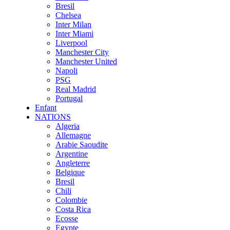
Bresil
Chelsea
Inter Milan
Inter Miami
Liverpool
Manchester City
Manchester United
Napoli
PSG
Real Madrid
Portugal
Enfant
NATIONS
Algeria
Allemagne
Arabie Saoudite
Argentine
Angleterre
Belgique
Bresil
Chili
Colombie
Costa Rica
Ecosse
Egypte