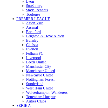
Lyon
Strasbourg
Stade Rennais
Toulouse
PREMIER LEAGUE
Aston Villa
Arsenal
Brentford
Brighton & Hove Albion
Burnley
Chelsea
Everton
Fulham FC
Liverpool
Leeds United
Manchester City
Manchester United
Newcastle United
Nottingham Forest
Sunderland
West Ham United
Wolverhampton Wanderers
Tottenham Hotspur
Autres Clubs
SERIE A