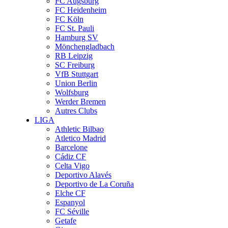
FC Augsburg
FC Heidenheim
FC Köln
FC St. Pauli
Hamburg SV
Mönchengladbach
RB Leipzig
SC Freiburg
VfB Stuttgart
Union Berlin
Wolfsburg
Werder Bremen
Autres Clubs
LIGA
Athletic Bilbao
Atletico Madrid
Barcelone
Cádiz CF
Celta Vigo
Deportivo Alavés
Deportivo de La Coruña
Elche CF
Espanyol
FC Séville
Getafe