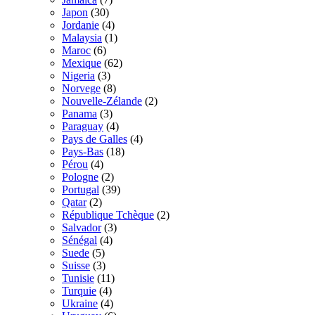
Japon
(30)
Jordanie
(4)
Malaysia
(1)
Maroc
(6)
Mexique
(62)
Nigeria
(3)
Norvege
(8)
Nouvelle-Zélande
(2)
Panama
(3)
Paraguay
(4)
Pays de Galles
(4)
Pays-Bas
(18)
Pérou
(4)
Pologne
(2)
Portugal
(39)
Qatar
(2)
République Tchèque
(2)
Salvador
(3)
Sénégal
(4)
Suede
(5)
Suisse
(3)
Tunisie
(11)
Turquie
(4)
Ukraine
(4)