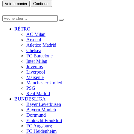
Voir le panier
Continuer
RÉTRO
AC Milan
Arsenal
Atletico Madrid
Chelsea
FC Barcelone
Inter Milan
Juventus
Liverpool
Marseille
Manchester United
PSG
Real Madrid
BUNDESLIGA
Bayer Leverkusen
Bayern Munich
Dortmund
Eintracht Frankfurt
FC Augsburg
FC Heidenheim