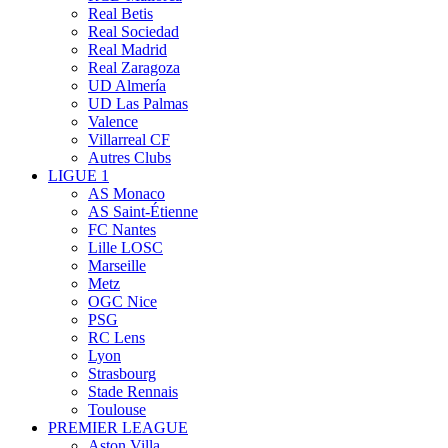
Real Betis
Real Sociedad
Real Madrid
Real Zaragoza
UD Almería
UD Las Palmas
Valence
Villarreal CF
Autres Clubs
LIGUE 1
AS Monaco
AS Saint-Étienne
FC Nantes
Lille LOSC
Marseille
Metz
OGC Nice
PSG
RC Lens
Lyon
Strasbourg
Stade Rennais
Toulouse
PREMIER LEAGUE
Aston Villa