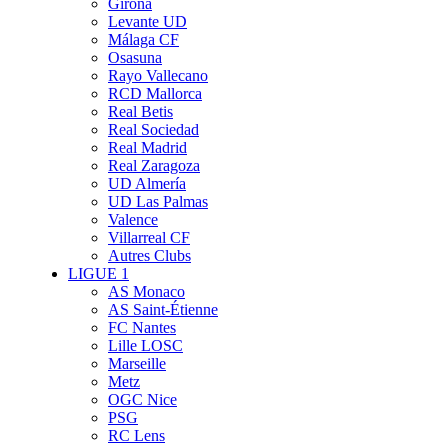
Girona
Levante UD
Málaga CF
Osasuna
Rayo Vallecano
RCD Mallorca
Real Betis
Real Sociedad
Real Madrid
Real Zaragoza
UD Almería
UD Las Palmas
Valence
Villarreal CF
Autres Clubs
LIGUE 1
AS Monaco
AS Saint-Étienne
FC Nantes
Lille LOSC
Marseille
Metz
OGC Nice
PSG
RC Lens