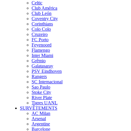
Celtic
Club América
Club León
Coventry City
Corinthians
Colo Colo
Cruzeiro
FC Porto
Feyenoord
Flamengo
Inter Miami
Grêmio
Galatasaray
PSV Eindhoven
Rangers
SC Internacional
Sao Paulo
Stoke City
River Plate
Tigres UANL
SURVÊTEMENTS
AC Milan
Arsenal
Argentine
Barcelone