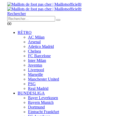
Rechercher
0
0
RÉTRO
AC Milan
Arsenal
Atletico Madrid
Chelsea
FC Barcelone
Inter Milan
Juventus
Liverpool
Marseille
Manchester United
PSG
Real Madrid
BUNDESLIGA
Bayer Leverkusen
Bayern Munich
Dortmund
Eintracht Frankfurt