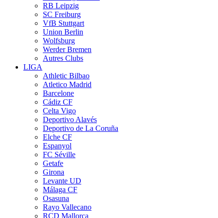
RB Leipzig
SC Freiburg
VfB Stuttgart
Union Berlin
Wolfsburg
Werder Bremen
Autres Clubs
LIGA
Athletic Bilbao
Atletico Madrid
Barcelone
Cádiz CF
Celta Vigo
Deportivo Alavés
Deportivo de La Coruña
Elche CF
Espanyol
FC Séville
Getafe
Girona
Levante UD
Málaga CF
Osasuna
Rayo Vallecano
RCD Mallorca