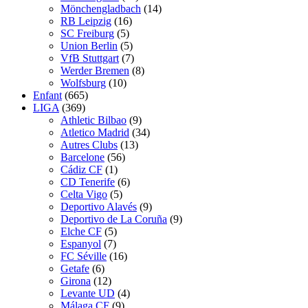
Mönchengladbach
(14)
RB Leipzig
(16)
SC Freiburg
(5)
Union Berlin
(5)
VfB Stuttgart
(7)
Werder Bremen
(8)
Wolfsburg
(10)
Enfant
(665)
LIGA
(369)
Athletic Bilbao
(9)
Atletico Madrid
(34)
Autres Clubs
(13)
Barcelone
(56)
Cádiz CF
(1)
CD Tenerife
(6)
Celta Vigo
(5)
Deportivo Alavés
(9)
Deportivo de La Coruña
(9)
Elche CF
(5)
Espanyol
(7)
FC Séville
(16)
Getafe
(6)
Girona
(12)
Levante UD
(4)
Málaga CF
(9)