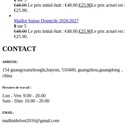
€
48.00
Le prix initial était : €48.00.
€
25.90
Le prix actuel est :
€25.90.
Maillot Suisse Domicile 2026/2027
0
sur 5
€
48.00
Le prix initial était : €48.00.
€
25.90
Le prix actuel est :
€25.90.
CONTACT
ADRESSE:
154 guangyuanzhonglu,baiyun, 510400, guangzhou,guangdong，
china
Horaires de travail：
Lun - Ven: 9.00 - 20.00
Sam - Dim: 10.00 - 20.00
EMAIL:
maillotdefoot2016@gmail.com