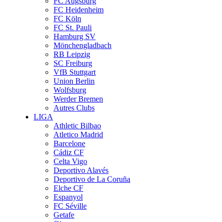
FC Augsburg
FC Heidenheim
FC Köln
FC St. Pauli
Hamburg SV
Mönchengladbach
RB Leipzig
SC Freiburg
VfB Stuttgart
Union Berlin
Wolfsburg
Werder Bremen
Autres Clubs
LIGA
Athletic Bilbao
Atletico Madrid
Barcelone
Cádiz CF
Celta Vigo
Deportivo Alavés
Deportivo de La Coruña
Elche CF
Espanyol
FC Séville
Getafe