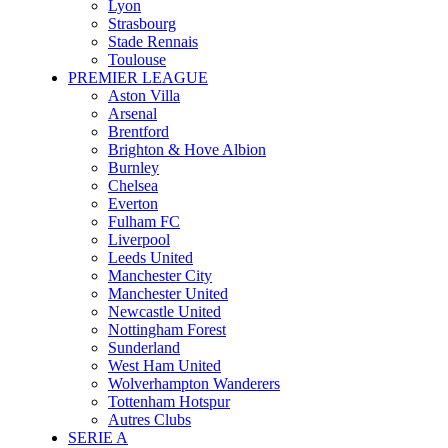
Lyon
Strasbourg
Stade Rennais
Toulouse
PREMIER LEAGUE
Aston Villa
Arsenal
Brentford
Brighton & Hove Albion
Burnley
Chelsea
Everton
Fulham FC
Liverpool
Leeds United
Manchester City
Manchester United
Newcastle United
Nottingham Forest
Sunderland
West Ham United
Wolverhampton Wanderers
Tottenham Hotspur
Autres Clubs
SERIE A