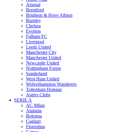
Arsenal
Brentford
Brighton & Hove Albion
Burnley
Chelsea
Everton
Fulham FC
Liverpool
Leeds United
Manchester City
Manchester United
Newcastle United
Nottingham Forest
Sunderland
West Ham United
Wolverhampton Wanderers
Tottenham Hotspur
Autres Clubs
SERIE A
AC Milan
Atalanta
Bologna
Cagliari
Fiorentina
Genoa