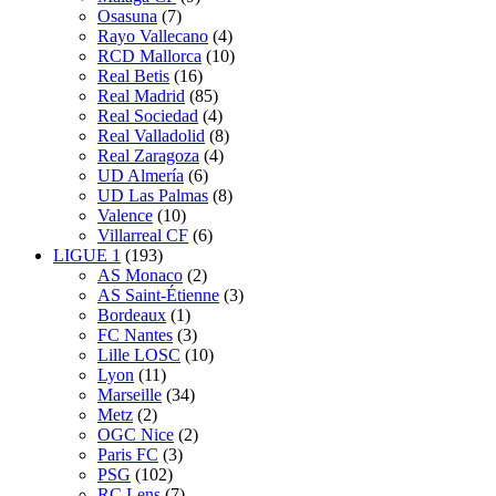
Osasuna
(7)
Rayo Vallecano
(4)
RCD Mallorca
(10)
Real Betis
(16)
Real Madrid
(85)
Real Sociedad
(4)
Real Valladolid
(8)
Real Zaragoza
(4)
UD Almería
(6)
UD Las Palmas
(8)
Valence
(10)
Villarreal CF
(6)
LIGUE 1
(193)
AS Monaco
(2)
AS Saint-Étienne
(3)
Bordeaux
(1)
FC Nantes
(3)
Lille LOSC
(10)
Lyon
(11)
Marseille
(34)
Metz
(2)
OGC Nice
(2)
Paris FC
(3)
PSG
(102)
RC Lens
(7)