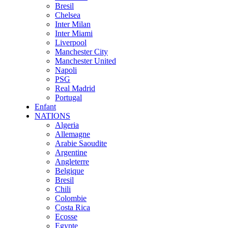
Bresil
Chelsea
Inter Milan
Inter Miami
Liverpool
Manchester City
Manchester United
Napoli
PSG
Real Madrid
Portugal
Enfant
NATIONS
Algeria
Allemagne
Arabie Saoudite
Argentine
Angleterre
Belgique
Bresil
Chili
Colombie
Costa Rica
Ecosse
Egypte