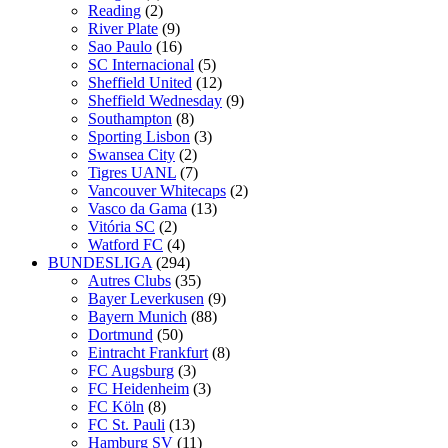
Reading
(2)
River Plate
(9)
Sao Paulo
(16)
SC Internacional
(5)
Sheffield United
(12)
Sheffield Wednesday
(9)
Southampton
(8)
Sporting Lisbon
(3)
Swansea City
(2)
Tigres UANL
(7)
Vancouver Whitecaps
(2)
Vasco da Gama
(13)
Vitória SC
(2)
Watford FC
(4)
BUNDESLIGA
(294)
Autres Clubs
(35)
Bayer Leverkusen
(9)
Bayern Munich
(88)
Dortmund
(50)
Eintracht Frankfurt
(8)
FC Augsburg
(3)
FC Heidenheim
(3)
FC Köln
(8)
FC St. Pauli
(13)
Hamburg SV
(11)