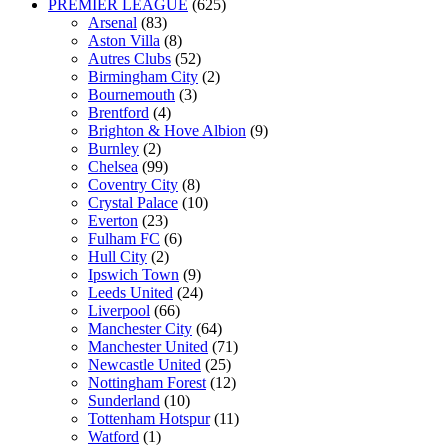
PREMIER LEAGUE
(625)
Arsenal
(83)
Aston Villa
(8)
Autres Clubs
(52)
Birmingham City
(2)
Bournemouth
(3)
Brentford
(4)
Brighton & Hove Albion
(9)
Burnley
(2)
Chelsea
(99)
Coventry City
(8)
Crystal Palace
(10)
Everton
(23)
Fulham FC
(6)
Hull City
(2)
Ipswich Town
(9)
Leeds United
(24)
Liverpool
(66)
Manchester City
(64)
Manchester United
(71)
Newcastle United
(25)
Nottingham Forest
(12)
Sunderland
(10)
Tottenham Hotspur
(11)
Watford
(1)