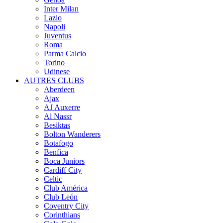
Inter Milan
Lazio
Napoli
Juventus
Roma
Parma Calcio
Torino
Udinese
AUTRES CLUBS
Aberdeen
Ajax
AJ Auxerre
Al Nassr
Besiktas
Bolton Wanderers
Botafogo
Benfica
Boca Juniors
Cardiff City
Celtic
Club América
Club León
Coventry City
Corinthians