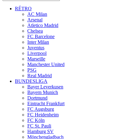
RÉTRO
AC Milan
Arsenal
Atletico Madrid
Chelsea
FC Barcelone
Inter Milan
Juventus
Liverpool
Marseille
Manchester United
PSG
Real Madrid
BUNDESLIGA
Bayer Leverkusen
Bayern Munich
Dortmund
Eintracht Frankfurt
FC Augsburg
FC Heidenheim
FC Köln
FC St. Pauli
Hamburg SV
Mönchengladbach