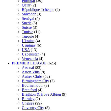
Portugal
(39)
Qatar
(2)
République Tchèque
(2)
Salvador
(3)
Sénégal
(4)
Suede
(5)
Suisse
(3)
Tunisie
(11)
Turquie
(4)
Ukraine
(4)
Uruguay
(6)
USA
(13)
Uzbekistan
(4)
Venezuela
(4)
PREMIER LEAGUE
(625)
Arsenal
(83)
Aston Villa
(8)
Autres Clubs
(52)
Birmingham City
(2)
Bournemouth
(3)
Brentford
(4)
Brighton & Hove Albion
(9)
Burnley
(2)
Chelsea
(99)
Coventry City
(8)