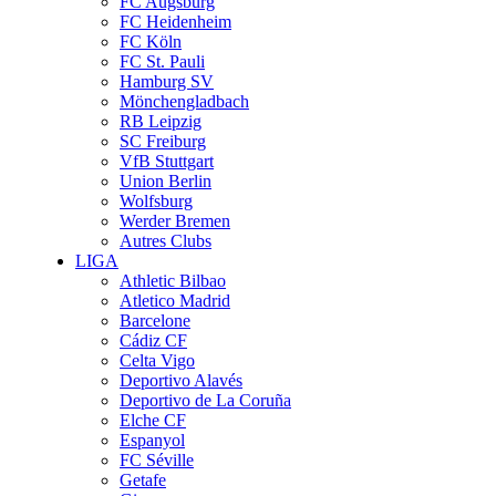
FC Augsburg
FC Heidenheim
FC Köln
FC St. Pauli
Hamburg SV
Mönchengladbach
RB Leipzig
SC Freiburg
VfB Stuttgart
Union Berlin
Wolfsburg
Werder Bremen
Autres Clubs
LIGA
Athletic Bilbao
Atletico Madrid
Barcelone
Cádiz CF
Celta Vigo
Deportivo Alavés
Deportivo de La Coruña
Elche CF
Espanyol
FC Séville
Getafe