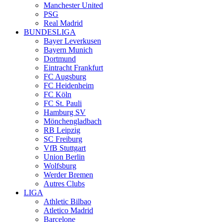
Manchester United
PSG
Real Madrid
BUNDESLIGA
Bayer Leverkusen
Bayern Munich
Dortmund
Eintracht Frankfurt
FC Augsburg
FC Heidenheim
FC Köln
FC St. Pauli
Hamburg SV
Mönchengladbach
RB Leipzig
SC Freiburg
VfB Stuttgart
Union Berlin
Wolfsburg
Werder Bremen
Autres Clubs
LIGA
Athletic Bilbao
Atletico Madrid
Barcelone