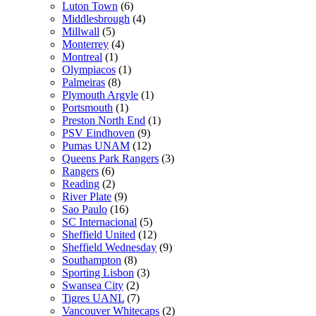
Luton Town
(6)
Middlesbrough
(4)
Millwall
(5)
Monterrey
(4)
Montreal
(1)
Olympiacos
(1)
Palmeiras
(8)
Plymouth Argyle
(1)
Portsmouth
(1)
Preston North End
(1)
PSV Eindhoven
(9)
Pumas UNAM
(12)
Queens Park Rangers
(3)
Rangers
(6)
Reading
(2)
River Plate
(9)
Sao Paulo
(16)
SC Internacional
(5)
Sheffield United
(12)
Sheffield Wednesday
(9)
Southampton
(8)
Sporting Lisbon
(3)
Swansea City
(2)
Tigres UANL
(7)
Vancouver Whitecaps
(2)