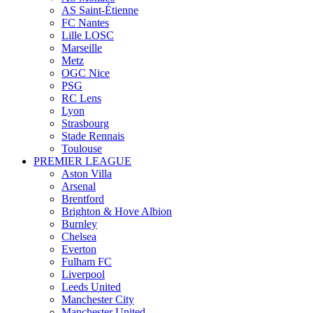
AS Saint-Étienne
FC Nantes
Lille LOSC
Marseille
Metz
OGC Nice
PSG
RC Lens
Lyon
Strasbourg
Stade Rennais
Toulouse
PREMIER LEAGUE
Aston Villa
Arsenal
Brentford
Brighton & Hove Albion
Burnley
Chelsea
Everton
Fulham FC
Liverpool
Leeds United
Manchester City
Manchester United