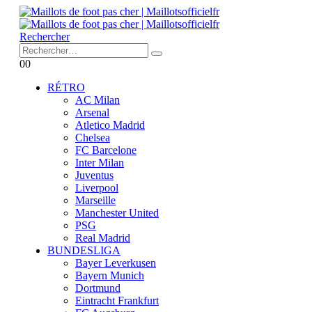
Rechercher
0
0
RÉTRO
AC Milan
Arsenal
Atletico Madrid
Chelsea
FC Barcelone
Inter Milan
Juventus
Liverpool
Marseille
Manchester United
PSG
Real Madrid
BUNDESLIGA
Bayer Leverkusen
Bayern Munich
Dortmund
Eintracht Frankfurt