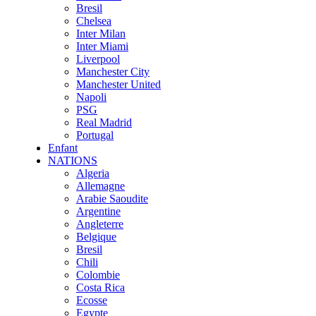
Bresil
Chelsea
Inter Milan
Inter Miami
Liverpool
Manchester City
Manchester United
Napoli
PSG
Real Madrid
Portugal
Enfant
NATIONS
Algeria
Allemagne
Arabie Saoudite
Argentine
Angleterre
Belgique
Bresil
Chili
Colombie
Costa Rica
Ecosse
Egypte