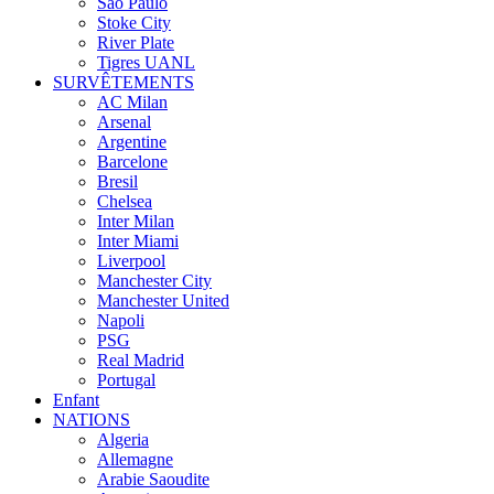
Sao Paulo
Stoke City
River Plate
Tigres UANL
SURVÊTEMENTS
AC Milan
Arsenal
Argentine
Barcelone
Bresil
Chelsea
Inter Milan
Inter Miami
Liverpool
Manchester City
Manchester United
Napoli
PSG
Real Madrid
Portugal
Enfant
NATIONS
Algeria
Allemagne
Arabie Saoudite