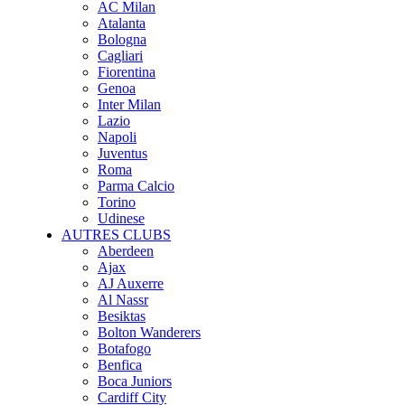
AC Milan
Atalanta
Bologna
Cagliari
Fiorentina
Genoa
Inter Milan
Lazio
Napoli
Juventus
Roma
Parma Calcio
Torino
Udinese
AUTRES CLUBS
Aberdeen
Ajax
AJ Auxerre
Al Nassr
Besiktas
Bolton Wanderers
Botafogo
Benfica
Boca Juniors
Cardiff City