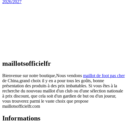
Maillot Espagne Domicile 2026/2027
€
48.00
Le prix initial était : €48.00.
€
25.90
Le prix
actuel est : €25.90.
Maillot France Domicile 2026/2027
€
48.00
Le prix initial était : €48.00.
€
25.90
Le prix
actuel est : €25.90.
maillotsofficielfr
Bienvenue sur notre boutique,Nous vendons
maillot de foot pas cher
de China,grand choix il y en a pour tous les goûts, bonne
présentation des produits à des prix imbattables. Si vous êtes à la
recherche du nouveau maillot d'un club ou d'une sélection nationale
à prix discount, que cela soit d'un gardien de but ou d'un joueur,
vous trouverez parmi le vaste choix que propose
maillotsofficielfr.com
Informations