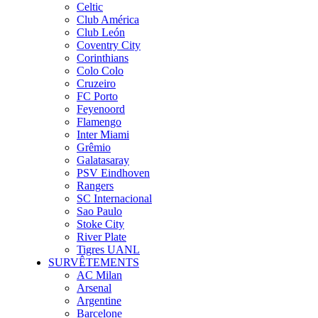
Celtic
Club América
Club León
Coventry City
Corinthians
Colo Colo
Cruzeiro
FC Porto
Feyenoord
Flamengo
Inter Miami
Grêmio
Galatasaray
PSV Eindhoven
Rangers
SC Internacional
Sao Paulo
Stoke City
River Plate
Tigres UANL
SURVÊTEMENTS
AC Milan
Arsenal
Argentine
Barcelone