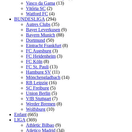
Vasco da Gama
(13)
Vitória SC
(2)
Watford FC
(4)
BUNDESLIGA
(294)
Autres Clubs
(35)
Bayer Leverkusen
(9)
Bayern Munich
(88)
Dortmund
(50)
Eintracht Frankfurt
(8)
FC Augsburg
(3)
FC Heidenheim
(3)
FC Köln
(8)
FC St. Pauli
(13)
Hamburg SV
(11)
Mönchengladbach
(14)
RB Leipzig
(16)
SC Freiburg
(5)
Union Berlin
(5)
VfB Stuttgart
(7)
Werder Bremen
(8)
Wolfsburg
(10)
Enfant
(665)
LIGA
(369)
Athletic Bilbao
(9)
Atletico Madrid
(34)