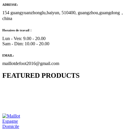
ADRESSE:
154 guangyuanzhonglu,baiyun, 510400, guangzhou,guangdong，
china
Horaires de travail：
Lun - Ven: 9.00 - 20.00
Sam - Dim: 10.00 - 20.00
EMAIL:
maillotdefoot2016@gmail.com
FEATURED PRODUCTS
Maillot Bresil Domicile 2026/2027
€
48.00
Le prix initial était : €48.00.
€
25.90
Le prix
actuel est : €25.90.