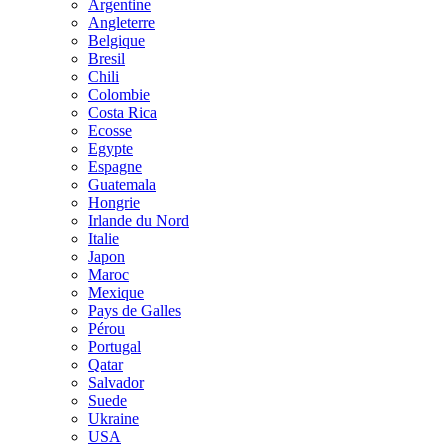
Argentine
Angleterre
Belgique
Bresil
Chili
Colombie
Costa Rica
Ecosse
Egypte
Espagne
Guatemala
Hongrie
Irlande du Nord
Italie
Japon
Maroc
Mexique
Pays de Galles
Pérou
Portugal
Qatar
Salvador
Suede
Ukraine
USA