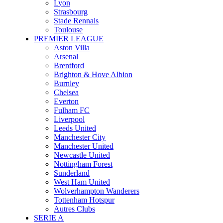
Lyon
Strasbourg
Stade Rennais
Toulouse
PREMIER LEAGUE
Aston Villa
Arsenal
Brentford
Brighton & Hove Albion
Burnley
Chelsea
Everton
Fulham FC
Liverpool
Leeds United
Manchester City
Manchester United
Newcastle United
Nottingham Forest
Sunderland
West Ham United
Wolverhampton Wanderers
Tottenham Hotspur
Autres Clubs
SERIE A