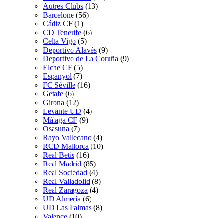
Autres Clubs
(13)
Barcelone
(56)
Cádiz CF
(1)
CD Tenerife
(6)
Celta Vigo
(5)
Deportivo Alavés
(9)
Deportivo de La Coruña
(9)
Elche CF
(5)
Espanyol
(7)
FC Séville
(16)
Getafe
(6)
Girona
(12)
Levante UD
(4)
Málaga CF
(9)
Osasuna
(7)
Rayo Vallecano
(4)
RCD Mallorca
(10)
Real Betis
(16)
Real Madrid
(85)
Real Sociedad
(4)
Real Valladolid
(8)
Real Zaragoza
(4)
UD Almería
(6)
UD Las Palmas
(8)
Valence
(10)