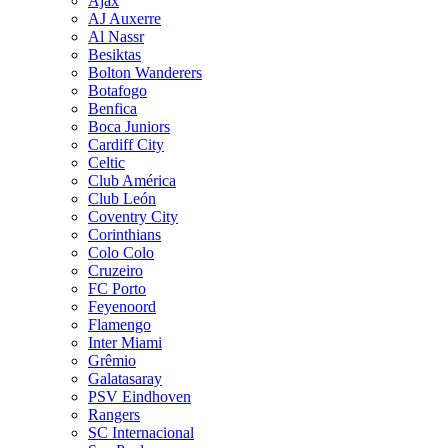
Ajax
AJ Auxerre
Al Nassr
Besiktas
Bolton Wanderers
Botafogo
Benfica
Boca Juniors
Cardiff City
Celtic
Club América
Club León
Coventry City
Corinthians
Colo Colo
Cruzeiro
FC Porto
Feyenoord
Flamengo
Inter Miami
Grêmio
Galatasaray
PSV Eindhoven
Rangers
SC Internacional