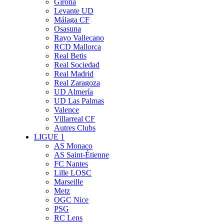
Girona
Levante UD
Málaga CF
Osasuna
Rayo Vallecano
RCD Mallorca
Real Betis
Real Sociedad
Real Madrid
Real Zaragoza
UD Almería
UD Las Palmas
Valence
Villarreal CF
Autres Clubs
LIGUE 1
AS Monaco
AS Saint-Étienne
FC Nantes
Lille LOSC
Marseille
Metz
OGC Nice
PSG
RC Lens