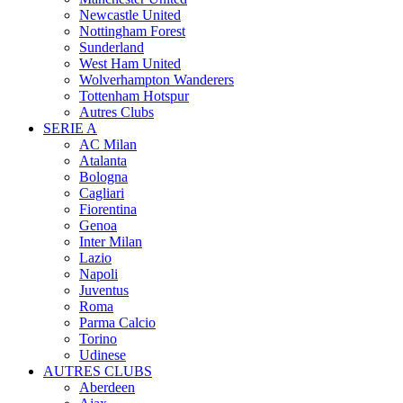
Newcastle United
Nottingham Forest
Sunderland
West Ham United
Wolverhampton Wanderers
Tottenham Hotspur
Autres Clubs
SERIE A
AC Milan
Atalanta
Bologna
Cagliari
Fiorentina
Genoa
Inter Milan
Lazio
Napoli
Juventus
Roma
Parma Calcio
Torino
Udinese
AUTRES CLUBS
Aberdeen