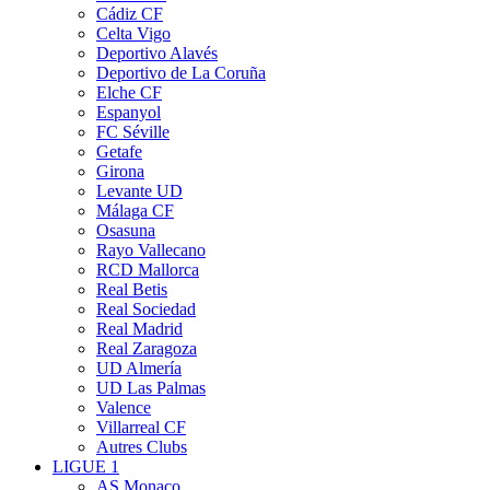
Cádiz CF
Celta Vigo
Deportivo Alavés
Deportivo de La Coruña
Elche CF
Espanyol
FC Séville
Getafe
Girona
Levante UD
Málaga CF
Osasuna
Rayo Vallecano
RCD Mallorca
Real Betis
Real Sociedad
Real Madrid
Real Zaragoza
UD Almería
UD Las Palmas
Valence
Villarreal CF
Autres Clubs
LIGUE 1
AS Monaco