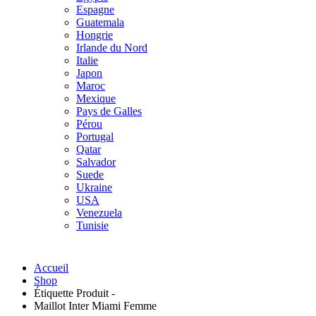
Espagne
Guatemala
Hongrie
Irlande du Nord
Italie
Japon
Maroc
Mexique
Pays de Galles
Pérou
Portugal
Qatar
Salvador
Suede
Ukraine
USA
Venezuela
Tunisie
Accueil
Shop
Étiquette Produit -
Maillot Inter Miami Femme