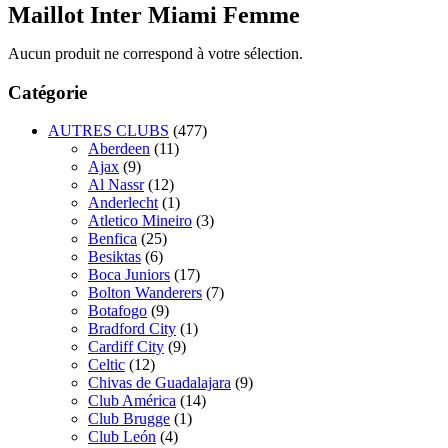
Maillot Inter Miami Femme
Aucun produit ne correspond à votre sélection.
Catégorie
AUTRES CLUBS
(477)
Aberdeen
(11)
Ajax
(9)
Al Nassr
(12)
Anderlecht
(1)
Atletico Mineiro
(3)
Benfica
(25)
Besiktas
(6)
Boca Juniors
(17)
Bolton Wanderers
(7)
Botafogo
(9)
Bradford City
(1)
Cardiff City
(9)
Celtic
(12)
Chivas de Guadalajara
(9)
Club América
(14)
Club Brugge
(1)
Club León
(4)