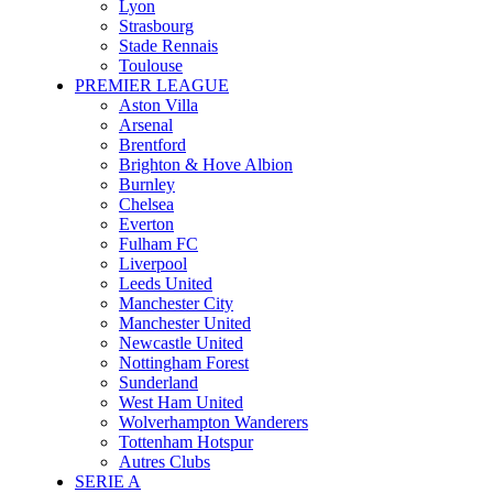
Lyon
Strasbourg
Stade Rennais
Toulouse
PREMIER LEAGUE
Aston Villa
Arsenal
Brentford
Brighton & Hove Albion
Burnley
Chelsea
Everton
Fulham FC
Liverpool
Leeds United
Manchester City
Manchester United
Newcastle United
Nottingham Forest
Sunderland
West Ham United
Wolverhampton Wanderers
Tottenham Hotspur
Autres Clubs
SERIE A