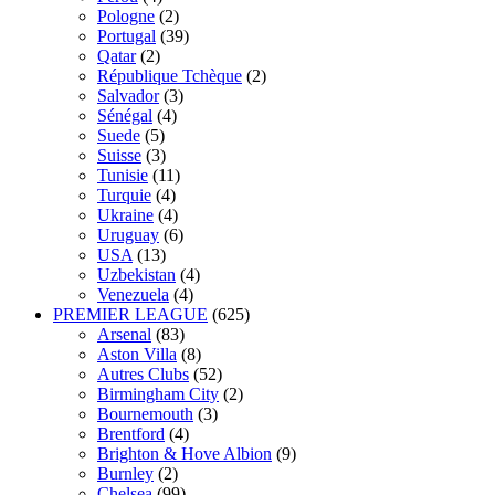
Pologne
(2)
Portugal
(39)
Qatar
(2)
République Tchèque
(2)
Salvador
(3)
Sénégal
(4)
Suede
(5)
Suisse
(3)
Tunisie
(11)
Turquie
(4)
Ukraine
(4)
Uruguay
(6)
USA
(13)
Uzbekistan
(4)
Venezuela
(4)
PREMIER LEAGUE
(625)
Arsenal
(83)
Aston Villa
(8)
Autres Clubs
(52)
Birmingham City
(2)
Bournemouth
(3)
Brentford
(4)
Brighton & Hove Albion
(9)
Burnley
(2)
Chelsea
(99)