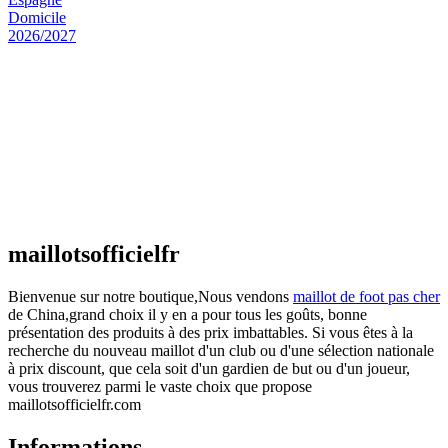
Maillot Espagne Domicile 2026/2027
€
48.00
Le prix initial était : €48.00.
€
25.90
Le prix
actuel est : €25.90.
Maillot France Domicile 2026/2027
€
48.00
Le prix initial était : €48.00.
€
25.90
Le prix
actuel est : €25.90.
maillotsofficielfr
Bienvenue sur notre boutique,Nous vendons
maillot de foot pas cher
de China,grand choix il y en a pour tous les goûts, bonne
présentation des produits à des prix imbattables. Si vous êtes à la
recherche du nouveau maillot d'un club ou d'une sélection nationale
à prix discount, que cela soit d'un gardien de but ou d'un joueur,
vous trouverez parmi le vaste choix que propose
maillotsofficielfr.com
Informations