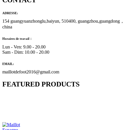
CONTACT
ADRESSE:
154 guangyuanzhonglu,baiyun, 510400, guangzhou,guangdong，
china
Horaires de travail：
Lun - Ven: 9.00 - 20.00
Sam - Dim: 10.00 - 20.00
EMAIL:
maillotdefoot2016@gmail.com
FEATURED PRODUCTS
Maillot Bresil Domicile 2026/2027
€
48.00
Le prix initial était : €48.00.
€
25.90
Le prix
actuel est : €25.90.