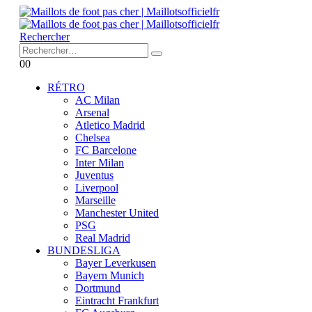
Rechercher
0
0
RÉTRO
AC Milan
Arsenal
Atletico Madrid
Chelsea
FC Barcelone
Inter Milan
Juventus
Liverpool
Marseille
Manchester United
PSG
Real Madrid
BUNDESLIGA
Bayer Leverkusen
Bayern Munich
Dortmund
Eintracht Frankfurt