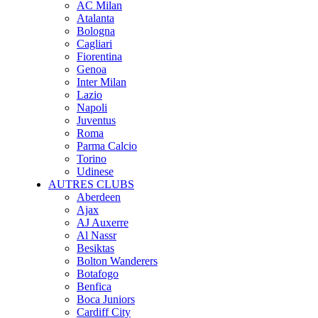
AC Milan
Atalanta
Bologna
Cagliari
Fiorentina
Genoa
Inter Milan
Lazio
Napoli
Juventus
Roma
Parma Calcio
Torino
Udinese
AUTRES CLUBS
Aberdeen
Ajax
AJ Auxerre
Al Nassr
Besiktas
Bolton Wanderers
Botafogo
Benfica
Boca Juniors
Cardiff City