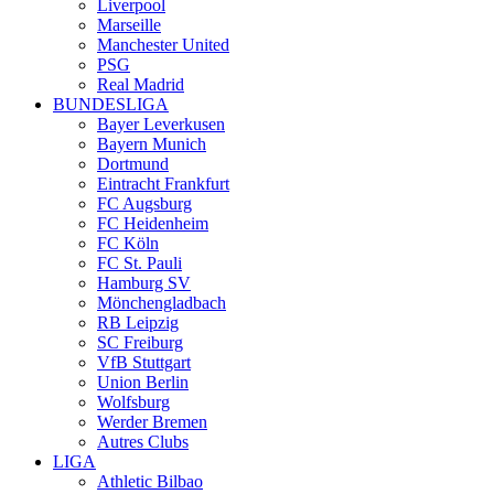
Liverpool
Marseille
Manchester United
PSG
Real Madrid
BUNDESLIGA
Bayer Leverkusen
Bayern Munich
Dortmund
Eintracht Frankfurt
FC Augsburg
FC Heidenheim
FC Köln
FC St. Pauli
Hamburg SV
Mönchengladbach
RB Leipzig
SC Freiburg
VfB Stuttgart
Union Berlin
Wolfsburg
Werder Bremen
Autres Clubs
LIGA
Athletic Bilbao