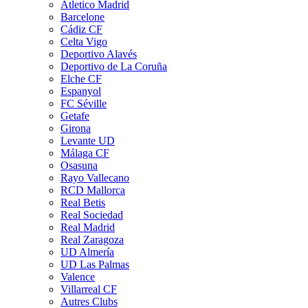
Atletico Madrid
Barcelone
Cádiz CF
Celta Vigo
Deportivo Alavés
Deportivo de La Coruña
Elche CF
Espanyol
FC Séville
Getafe
Girona
Levante UD
Málaga CF
Osasuna
Rayo Vallecano
RCD Mallorca
Real Betis
Real Sociedad
Real Madrid
Real Zaragoza
UD Almería
UD Las Palmas
Valence
Villarreal CF
Autres Clubs