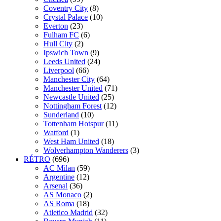
Coventry City
(8)
Crystal Palace
(10)
Everton
(23)
Fulham FC
(6)
Hull City
(2)
Ipswich Town
(9)
Leeds United
(24)
Liverpool
(66)
Manchester City
(64)
Manchester United
(71)
Newcastle United
(25)
Nottingham Forest
(12)
Sunderland
(10)
Tottenham Hotspur
(11)
Watford
(1)
West Ham United
(18)
Wolverhampton Wanderers
(3)
RÉTRO
(696)
AC Milan
(59)
Argentine
(12)
Arsenal
(36)
AS Monaco
(2)
AS Roma
(18)
Atletico Madrid
(32)