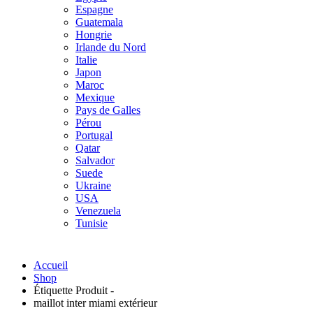
Espagne
Guatemala
Hongrie
Irlande du Nord
Italie
Japon
Maroc
Mexique
Pays de Galles
Pérou
Portugal
Qatar
Salvador
Suede
Ukraine
USA
Venezuela
Tunisie
Accueil
Shop
Étiquette Produit -
maillot inter miami extérieur