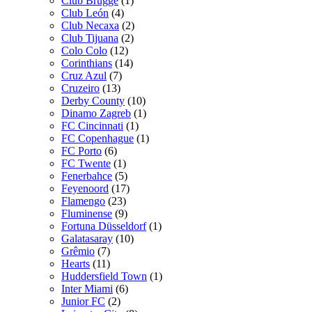
Club Brugge
(1)
Club León
(4)
Club Necaxa
(2)
Club Tijuana
(2)
Colo Colo
(12)
Corinthians
(14)
Cruz Azul
(7)
Cruzeiro
(13)
Derby County
(10)
Dinamo Zagreb
(1)
FC Cincinnati
(1)
FC Copenhague
(1)
FC Porto
(6)
FC Twente
(1)
Fenerbahce
(5)
Feyenoord
(17)
Flamengo
(23)
Fluminense
(9)
Fortuna Düsseldorf
(1)
Galatasaray
(10)
Grêmio
(7)
Hearts
(11)
Huddersfield Town
(1)
Inter Miami
(6)
Junior FC
(2)