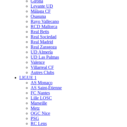
Girona
Levante UD
Málaga CF
Osasuna
Rayo Vallecano
RCD Mallorca
Real Betis
Real Sociedad
Real Madrid
Real Zaragoza
UD Almería
UD Las Palmas
Valence
Villarreal CF
Autres Clubs
LIGUE 1
AS Monaco
AS Saint-Étienne
FC Nantes
Lille LOSC
Marseille
Metz
OGC Nice
PSG
RC Lens