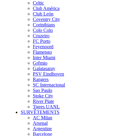
Celtic
Club América
Club León
Coventry City
Corinthians
Colo Colo
Cruzeiro
FC Porto
Feyenoord
Flamengo
Inter Miami
Grêmio
Galatasaray
PSV Eindhoven
Rangers
SC Internacional
Sao Paulo
Stoke City
River Plate
Tigres UANL
SURVÊTEMENTS
AC Milan
Arsenal
Argentine
Barcelone