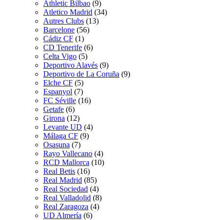
Athletic Bilbao
(9)
Atletico Madrid
(34)
Autres Clubs
(13)
Barcelone
(56)
Cádiz CF
(1)
CD Tenerife
(6)
Celta Vigo
(5)
Deportivo Alavés
(9)
Deportivo de La Coruña
(9)
Elche CF
(5)
Espanyol
(7)
FC Séville
(16)
Getafe
(6)
Girona
(12)
Levante UD
(4)
Málaga CF
(9)
Osasuna
(7)
Rayo Vallecano
(4)
RCD Mallorca
(10)
Real Betis
(16)
Real Madrid
(85)
Real Sociedad
(4)
Real Valladolid
(8)
Real Zaragoza
(4)
UD Almería
(6)