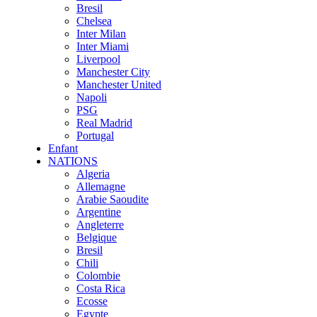
Bresil
Chelsea
Inter Milan
Inter Miami
Liverpool
Manchester City
Manchester United
Napoli
PSG
Real Madrid
Portugal
Enfant
NATIONS
Algeria
Allemagne
Arabie Saoudite
Argentine
Angleterre
Belgique
Bresil
Chili
Colombie
Costa Rica
Ecosse
Egypte