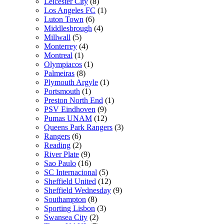
Leicester City
(8)
Los Angeles FC
(1)
Luton Town
(6)
Middlesbrough
(4)
Millwall
(5)
Monterrey
(4)
Montreal
(1)
Olympiacos
(1)
Palmeiras
(8)
Plymouth Argyle
(1)
Portsmouth
(1)
Preston North End
(1)
PSV Eindhoven
(9)
Pumas UNAM
(12)
Queens Park Rangers
(3)
Rangers
(6)
Reading
(2)
River Plate
(9)
Sao Paulo
(16)
SC Internacional
(5)
Sheffield United
(12)
Sheffield Wednesday
(9)
Southampton
(8)
Sporting Lisbon
(3)
Swansea City
(2)