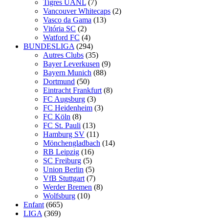
Tigres UANL
(7)
Vancouver Whitecaps
(2)
Vasco da Gama
(13)
Vitória SC
(2)
Watford FC
(4)
BUNDESLIGA
(294)
Autres Clubs
(35)
Bayer Leverkusen
(9)
Bayern Munich
(88)
Dortmund
(50)
Eintracht Frankfurt
(8)
FC Augsburg
(3)
FC Heidenheim
(3)
FC Köln
(8)
FC St. Pauli
(13)
Hamburg SV
(11)
Mönchengladbach
(14)
RB Leipzig
(16)
SC Freiburg
(5)
Union Berlin
(5)
VfB Stuttgart
(7)
Werder Bremen
(8)
Wolfsburg
(10)
Enfant
(665)
LIGA
(369)