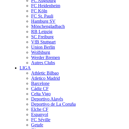
FC Augsburg
FC Heidenheim
FC Köln
FC St. Pauli
Hamburg SV
Mönchengladbach
RB Leipzig
SC Freiburg
VfB Stuttgart
Union Berlin
Wolfsburg
Werder Bremen
Autres Clubs
LIGA
Athletic Bilbao
Atletico Madrid
Barcelone
Cádiz CF
Celta Vigo
Deportivo Alavés
Deportivo de La Coruña
Elche CF
Espanyol
FC Séville
Getafe