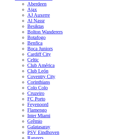
Aberdeen
Ajax
AJ Auxerre
Al Nassr
Besiktas
Bolton Wanderers
Botafogo
Benfica
Boca Juniors
Cardiff City
Celtic
Club América
Club León
Coventry City
Corinthians
Colo Colo
Cruzeiro
FC Porto
Feyenoord
Flamengo
Inter Miami
Grêmio
Galatasaray
PSV Eindhoven
Rangers