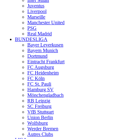
Inter Milan
Juventus
Liverpool
Marseille
Manchester United
PSG
Real Madrid
BUNDESLIGA
Bayer Leverkusen
Bayern Munich
Dortmund
Eintracht Frankfurt
FC Augsburg
FC Heidenheim
FC Köln
FC St. Pauli
Hamburg SV
Mönchengladbach
RB Leipzig
SC Freiburg
VfB Stuttgart
Union Berlin
Wolfsburg
Werder Bremen
Autres Clubs