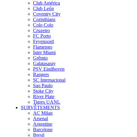
Club América
Club León
Coventry City
Corinthians
Colo Colo
Cruzeiro
FC Porto
Feyenoord
Flamengo
Inter Miami
Grêmio
Galatasaray
PSV Eindhoven
Rangers
SC Internacional
Sao Paulo
Stoke City
River Plate
Tigres UANL
SURVÊTEMENTS
AC Milan
Arsenal
Argentine
Barcelone
Bresil