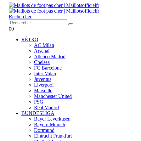
Rechercher
0
0
RÉTRO
AC Milan
Arsenal
Atletico Madrid
Chelsea
FC Barcelone
Inter Milan
Juventus
Liverpool
Marseille
Manchester United
PSG
Real Madrid
BUNDESLIGA
Bayer Leverkusen
Bayern Munich
Dortmund
Eintracht Frankfurt