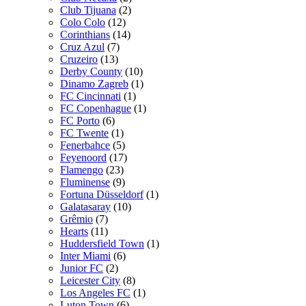
Club Tijuana
(2)
Colo Colo
(12)
Corinthians
(14)
Cruz Azul
(7)
Cruzeiro
(13)
Derby County
(10)
Dinamo Zagreb
(1)
FC Cincinnati
(1)
FC Copenhague
(1)
FC Porto
(6)
FC Twente
(1)
Fenerbahce
(5)
Feyenoord
(17)
Flamengo
(23)
Fluminense
(9)
Fortuna Düsseldorf
(1)
Galatasaray
(10)
Grêmio
(7)
Hearts
(11)
Huddersfield Town
(1)
Inter Miami
(6)
Junior FC
(2)
Leicester City
(8)
Los Angeles FC
(1)
Luton Town
(6)