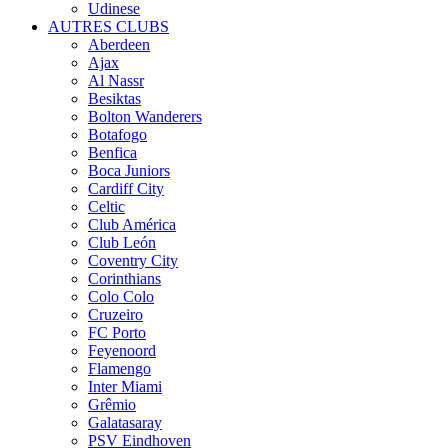
Udinese
AUTRES CLUBS
Aberdeen
Ajax
Al Nassr
Besiktas
Bolton Wanderers
Botafogo
Benfica
Boca Juniors
Cardiff City
Celtic
Club América
Club León
Coventry City
Corinthians
Colo Colo
Cruzeiro
FC Porto
Feyenoord
Flamengo
Inter Miami
Grêmio
Galatasaray
PSV Eindhoven