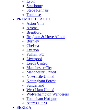
Lyon
Strasbourg
Stade Rennais
Toulouse
PREMIER LEAGUE
Aston Villa
Arsenal
Brentford
Brighton & Hove Albion
Burnley
Chelsea
Everton
Fulham FC
Liverpool
Leeds United
Manchester City
Manchester United
Newcastle United
Nottingham Forest
Sunderland
West Ham United
Wolverhampton Wanderers
Tottenham Hotspur
Autres Clubs
SERIE A