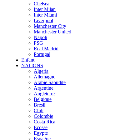
Chelsea
Inter Milan
Inter Miami
Liverpool
Manchester City
Manchester United
Napoli
PSG
Real Madrid
Portugal
Enfant
NATIONS
Algeria
Allemagne
Arabie Saoudite
Argentine
Angleterre
Belgique
Bresil
Chili
Colombie
Costa Rica
Ecosse
Egypte
Espagne