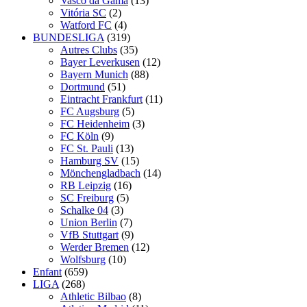
Vasco da Gama
(13)
Vitória SC
(2)
Watford FC
(4)
BUNDESLIGA
(319)
Autres Clubs
(35)
Bayer Leverkusen
(12)
Bayern Munich
(88)
Dortmund
(51)
Eintracht Frankfurt
(11)
FC Augsburg
(5)
FC Heidenheim
(3)
FC Köln
(9)
FC St. Pauli
(13)
Hamburg SV
(15)
Mönchengladbach
(14)
RB Leipzig
(16)
SC Freiburg
(5)
Schalke 04
(3)
Union Berlin
(7)
VfB Stuttgart
(9)
Werder Bremen
(12)
Wolfsburg
(10)
Enfant
(659)
LIGA
(268)
Athletic Bilbao
(8)