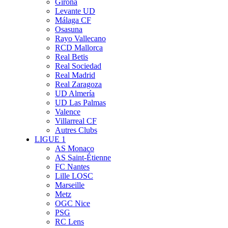
Girona
Levante UD
Málaga CF
Osasuna
Rayo Vallecano
RCD Mallorca
Real Betis
Real Sociedad
Real Madrid
Real Zaragoza
UD Almería
UD Las Palmas
Valence
Villarreal CF
Autres Clubs
LIGUE 1
AS Monaco
AS Saint-Étienne
FC Nantes
Lille LOSC
Marseille
Metz
OGC Nice
PSG
RC Lens