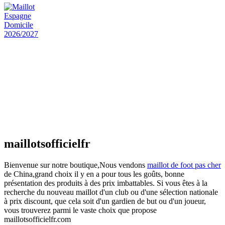
actuel est : €25.90.
Maillot Espagne Domicile 2026/2027
€
48.00
Le prix initial était : €48.00.
€
25.90
Le prix
actuel est : €25.90.
Maillot France Domicile 2026/2027
€
48.00
Le prix initial était : €48.00.
€
25.90
Le prix
actuel est : €25.90.
maillotsofficielfr
Bienvenue sur notre boutique,Nous vendons
maillot de foot pas cher
de China,grand choix il y en a pour tous les goûts, bonne
présentation des produits à des prix imbattables. Si vous êtes à la
recherche du nouveau maillot d'un club ou d'une sélection nationale
à prix discount, que cela soit d'un gardien de but ou d'un joueur,
vous trouverez parmi le vaste choix que propose
maillotsofficielfr.com