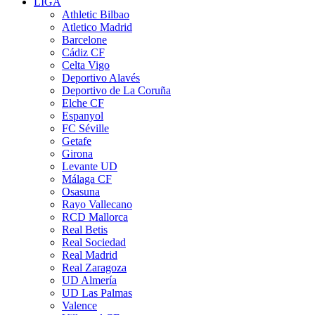
LIGA
Athletic Bilbao
Atletico Madrid
Barcelone
Cádiz CF
Celta Vigo
Deportivo Alavés
Deportivo de La Coruña
Elche CF
Espanyol
FC Séville
Getafe
Girona
Levante UD
Málaga CF
Osasuna
Rayo Vallecano
RCD Mallorca
Real Betis
Real Sociedad
Real Madrid
Real Zaragoza
UD Almería
UD Las Palmas
Valence