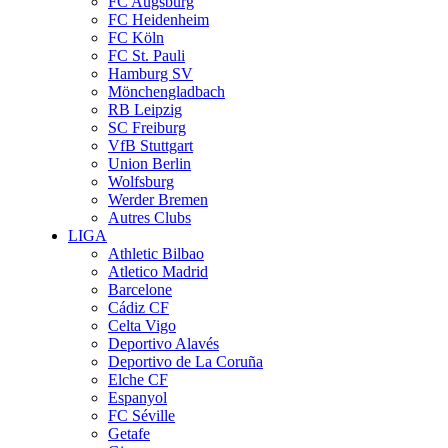
FC Augsburg
FC Heidenheim
FC Köln
FC St. Pauli
Hamburg SV
Mönchengladbach
RB Leipzig
SC Freiburg
VfB Stuttgart
Union Berlin
Wolfsburg
Werder Bremen
Autres Clubs
LIGA
Athletic Bilbao
Atletico Madrid
Barcelone
Cádiz CF
Celta Vigo
Deportivo Alavés
Deportivo de La Coruña
Elche CF
Espanyol
FC Séville
Getafe