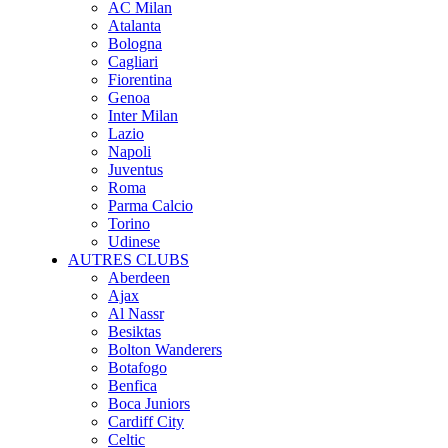
AC Milan
Atalanta
Bologna
Cagliari
Fiorentina
Genoa
Inter Milan
Lazio
Napoli
Juventus
Roma
Parma Calcio
Torino
Udinese
AUTRES CLUBS
Aberdeen
Ajax
Al Nassr
Besiktas
Bolton Wanderers
Botafogo
Benfica
Boca Juniors
Cardiff City
Celtic