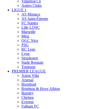
Villarreal CF
Autres Clubs
LIGUE 1
AS Monaco
AS Saint-Étienne
FC Nantes
Lille LOSC
Marseille
Metz
OGC Nice
PSG
RC Lens
Lyon
Strasbourg
Stade Rennais
Toulouse
PREMIER LEAGUE
Aston Villa
Arsenal
Brentford
Brighton & Hove Albion
Burnley
Chelsea
Everton
Fulham FC