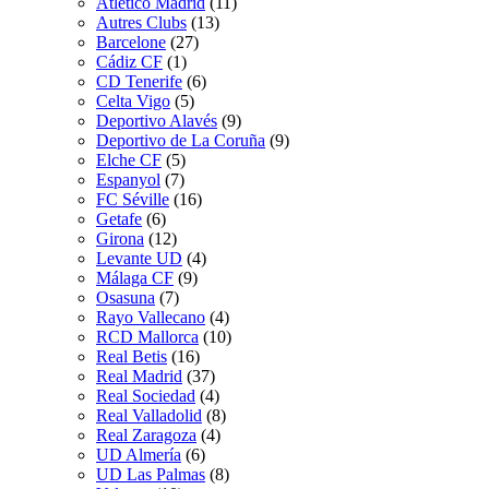
Atletico Madrid
(11)
Autres Clubs
(13)
Barcelone
(27)
Cádiz CF
(1)
CD Tenerife
(6)
Celta Vigo
(5)
Deportivo Alavés
(9)
Deportivo de La Coruña
(9)
Elche CF
(5)
Espanyol
(7)
FC Séville
(16)
Getafe
(6)
Girona
(12)
Levante UD
(4)
Málaga CF
(9)
Osasuna
(7)
Rayo Vallecano
(4)
RCD Mallorca
(10)
Real Betis
(16)
Real Madrid
(37)
Real Sociedad
(4)
Real Valladolid
(8)
Real Zaragoza
(4)
UD Almería
(6)
UD Las Palmas
(8)