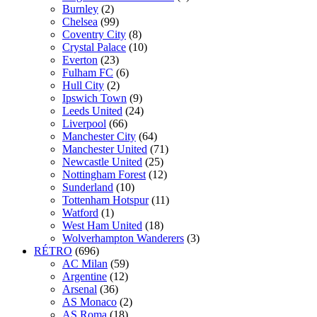
Burnley
(2)
Chelsea
(99)
Coventry City
(8)
Crystal Palace
(10)
Everton
(23)
Fulham FC
(6)
Hull City
(2)
Ipswich Town
(9)
Leeds United
(24)
Liverpool
(66)
Manchester City
(64)
Manchester United
(71)
Newcastle United
(25)
Nottingham Forest
(12)
Sunderland
(10)
Tottenham Hotspur
(11)
Watford
(1)
West Ham United
(18)
Wolverhampton Wanderers
(3)
RÉTRO
(696)
AC Milan
(59)
Argentine
(12)
Arsenal
(36)
AS Monaco
(2)
AS Roma
(18)