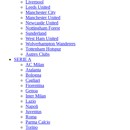
Liverpool
Leeds United
Manchester City
Manchester United
Newcastle United
Nottingham Forest
Sunderland
West Ham United
Wolverhampton Wanderers
Tottenham Hotspur
Autres Clubs
SERIE A
AC Milan
Atalanta
Bologna
Cagliari
Fiorentina
Genoa
Inter Milan
Lazio
Napoli
Juventus
Roma
Parma Calcio
Torino