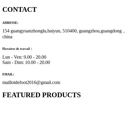
CONTACT
ADRESSE:
154 guangyuanzhonglu,baiyun, 510400, guangzhou,guangdong，
china
Horaires de travail：
Lun - Ven: 9.00 - 20.00
Sam - Dim: 10.00 - 20.00
EMAIL:
maillotdefoot2016@gmail.com
FEATURED PRODUCTS
Maillot Bresil Domicile 2026/2027
€
48.00
Le prix initial était : €48.00.
€
25.90
Le prix