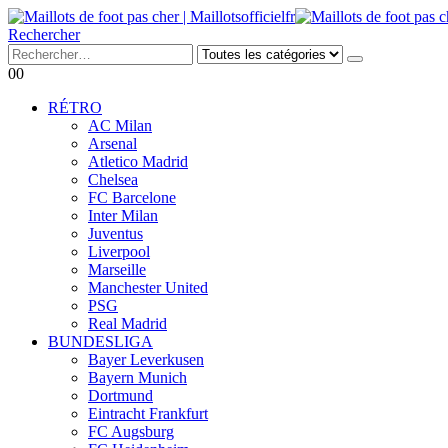
Rechercher
0
0
RÉTRO
AC Milan
Arsenal
Atletico Madrid
Chelsea
FC Barcelone
Inter Milan
Juventus
Liverpool
Marseille
Manchester United
PSG
Real Madrid
BUNDESLIGA
Bayer Leverkusen
Bayern Munich
Dortmund
Eintracht Frankfurt
FC Augsburg