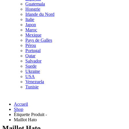
Guatemala
Hongrie
Irlande du Nord
Italie
Japon
Maroc
Mexique
Pays de Galles
Pérou
Portugal
Qatar
Salvador
Suede
Ukraine
USA
Venezuela
Tunisie
Accueil
Shop
Étiquette Produit -
Maillot Hato
Maillot Hato