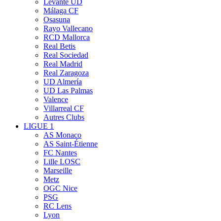
Levante UD
Málaga CF
Osasuna
Rayo Vallecano
RCD Mallorca
Real Betis
Real Sociedad
Real Madrid
Real Zaragoza
UD Almería
UD Las Palmas
Valence
Villarreal CF
Autres Clubs
LIGUE 1
AS Monaco
AS Saint-Étienne
FC Nantes
Lille LOSC
Marseille
Metz
OGC Nice
PSG
RC Lens
Lyon