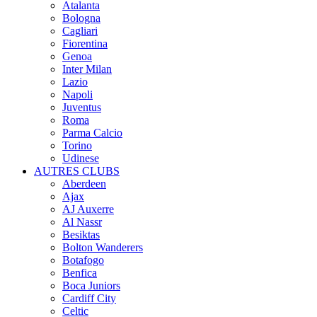
Atalanta
Bologna
Cagliari
Fiorentina
Genoa
Inter Milan
Lazio
Napoli
Juventus
Roma
Parma Calcio
Torino
Udinese
AUTRES CLUBS
Aberdeen
Ajax
AJ Auxerre
Al Nassr
Besiktas
Bolton Wanderers
Botafogo
Benfica
Boca Juniors
Cardiff City
Celtic