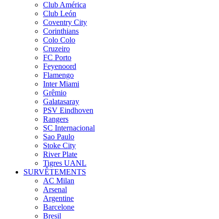
Club América
Club León
Coventry City
Corinthians
Colo Colo
Cruzeiro
FC Porto
Feyenoord
Flamengo
Inter Miami
Grêmio
Galatasaray
PSV Eindhoven
Rangers
SC Internacional
Sao Paulo
Stoke City
River Plate
Tigres UANL
SURVÊTEMENTS
AC Milan
Arsenal
Argentine
Barcelone
Bresil