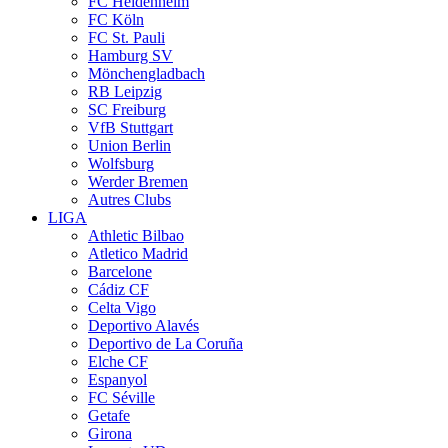
FC Heidenheim
FC Köln
FC St. Pauli
Hamburg SV
Mönchengladbach
RB Leipzig
SC Freiburg
VfB Stuttgart
Union Berlin
Wolfsburg
Werder Bremen
Autres Clubs
LIGA
Athletic Bilbao
Atletico Madrid
Barcelone
Cádiz CF
Celta Vigo
Deportivo Alavés
Deportivo de La Coruña
Elche CF
Espanyol
FC Séville
Getafe
Girona