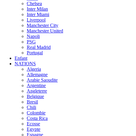
Chelsea
Inter Milan
Inter Miami
Liverpool
Manchester City
Manchester United
Napoli
PSG
Real Madrid
Portugal
Enfant
NATIONS
Algeria
Allemagne
Arabie Saoudite
Argentine
Angleterre
Belgique
Bresil
Chili
Colombie
Costa Rica
Ecosse
Egypte
Espagne