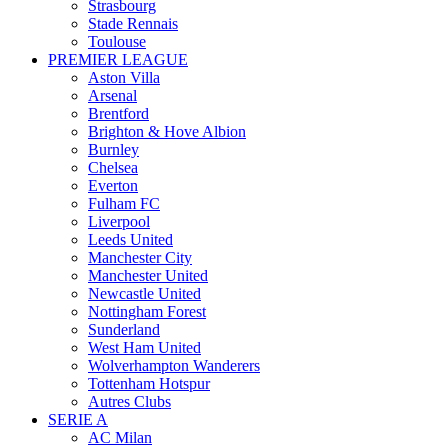
Strasbourg
Stade Rennais
Toulouse
PREMIER LEAGUE
Aston Villa
Arsenal
Brentford
Brighton & Hove Albion
Burnley
Chelsea
Everton
Fulham FC
Liverpool
Leeds United
Manchester City
Manchester United
Newcastle United
Nottingham Forest
Sunderland
West Ham United
Wolverhampton Wanderers
Tottenham Hotspur
Autres Clubs
SERIE A
AC Milan