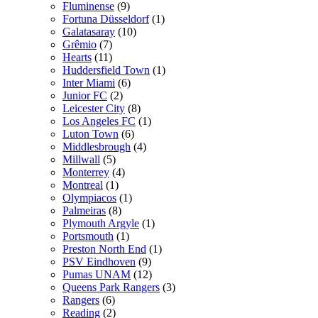
Fluminense
(9)
Fortuna Düsseldorf
(1)
Galatasaray
(10)
Grêmio
(7)
Hearts
(11)
Huddersfield Town
(1)
Inter Miami
(6)
Junior FC
(2)
Leicester City
(8)
Los Angeles FC
(1)
Luton Town
(6)
Middlesbrough
(4)
Millwall
(5)
Monterrey
(4)
Montreal
(1)
Olympiacos
(1)
Palmeiras
(8)
Plymouth Argyle
(1)
Portsmouth
(1)
Preston North End
(1)
PSV Eindhoven
(9)
Pumas UNAM
(12)
Queens Park Rangers
(3)
Rangers
(6)
Reading
(2)