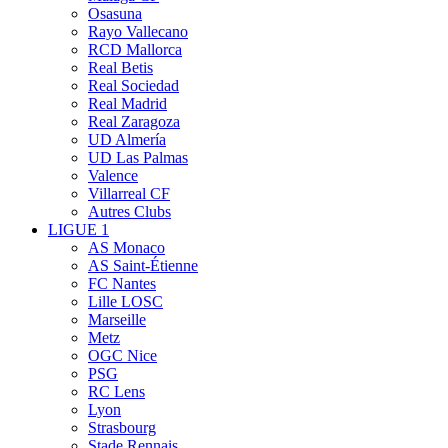
Osasuna
Rayo Vallecano
RCD Mallorca
Real Betis
Real Sociedad
Real Madrid
Real Zaragoza
UD Almería
UD Las Palmas
Valence
Villarreal CF
Autres Clubs
LIGUE 1
AS Monaco
AS Saint-Étienne
FC Nantes
Lille LOSC
Marseille
Metz
OGC Nice
PSG
RC Lens
Lyon
Strasbourg
Stade Rennais