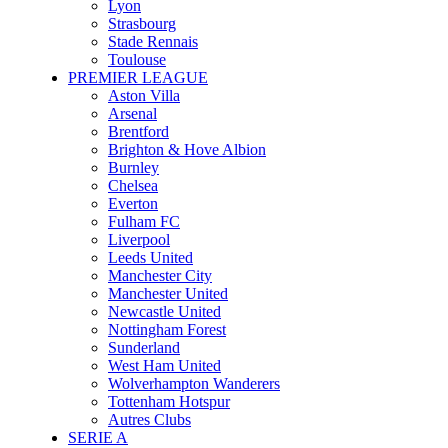
Lyon
Strasbourg
Stade Rennais
Toulouse
PREMIER LEAGUE
Aston Villa
Arsenal
Brentford
Brighton & Hove Albion
Burnley
Chelsea
Everton
Fulham FC
Liverpool
Leeds United
Manchester City
Manchester United
Newcastle United
Nottingham Forest
Sunderland
West Ham United
Wolverhampton Wanderers
Tottenham Hotspur
Autres Clubs
SERIE A