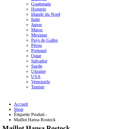
Guatemala
Hongrie
Irlande du Nord
Italie
Japon
Maroc
Mexique
Pays de Galles
Pérou
Portugal
Qatar
Salvador
Suede
Ukraine
USA
Venezuela
Tunisie
Accueil
Shop
Étiquette Produit -
Maillot Hansa Rostock
Maillot Hansa Rostock