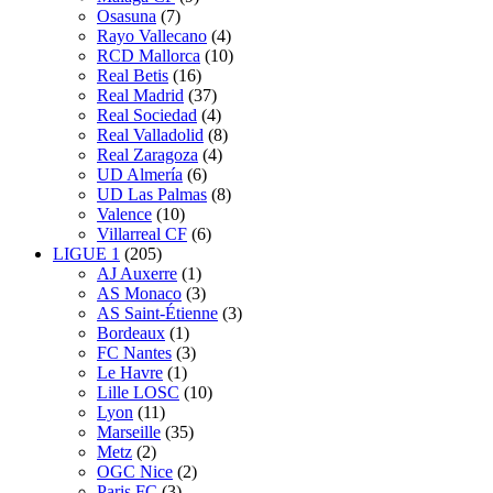
Osasuna
(7)
Rayo Vallecano
(4)
RCD Mallorca
(10)
Real Betis
(16)
Real Madrid
(37)
Real Sociedad
(4)
Real Valladolid
(8)
Real Zaragoza
(4)
UD Almería
(6)
UD Las Palmas
(8)
Valence
(10)
Villarreal CF
(6)
LIGUE 1
(205)
AJ Auxerre
(1)
AS Monaco
(3)
AS Saint-Étienne
(3)
Bordeaux
(1)
FC Nantes
(3)
Le Havre
(1)
Lille LOSC
(10)
Lyon
(11)
Marseille
(35)
Metz
(2)
OGC Nice
(2)
Paris FC
(3)