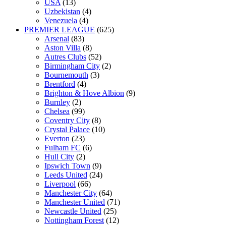
USA
(13)
Uzbekistan
(4)
Venezuela
(4)
PREMIER LEAGUE
(625)
Arsenal
(83)
Aston Villa
(8)
Autres Clubs
(52)
Birmingham City
(2)
Bournemouth
(3)
Brentford
(4)
Brighton & Hove Albion
(9)
Burnley
(2)
Chelsea
(99)
Coventry City
(8)
Crystal Palace
(10)
Everton
(23)
Fulham FC
(6)
Hull City
(2)
Ipswich Town
(9)
Leeds United
(24)
Liverpool
(66)
Manchester City
(64)
Manchester United
(71)
Newcastle United
(25)
Nottingham Forest
(12)