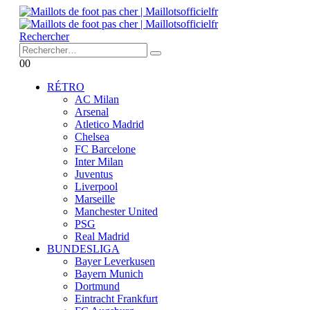
Rechercher
0
0
RÉTRO
AC Milan
Arsenal
Atletico Madrid
Chelsea
FC Barcelone
Inter Milan
Juventus
Liverpool
Marseille
Manchester United
PSG
Real Madrid
BUNDESLIGA
Bayer Leverkusen
Bayern Munich
Dortmund
Eintracht Frankfurt