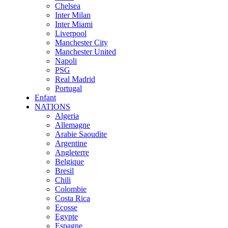
Chelsea
Inter Milan
Inter Miami
Liverpool
Manchester City
Manchester United
Napoli
PSG
Real Madrid
Portugal
Enfant
NATIONS
Algeria
Allemagne
Arabie Saoudite
Argentine
Angleterre
Belgique
Bresil
Chili
Colombie
Costa Rica
Ecosse
Egypte
Espagne