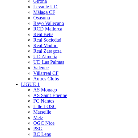
Girona
Levante UD
Málaga CF
Osasuna
Rayo Vallecano
RCD Mallorca
Real Betis
Real Sociedad
Real Madrid
Real Zaragoza
UD Almería
UD Las Palmas
Valence
Villarreal CF
Autres Clubs
LIGUE 1
AS Monaco
AS Saint-Étienne
FC Nantes
Lille LOSC
Marseille
Metz
OGC Nice
PSG
RC Lens