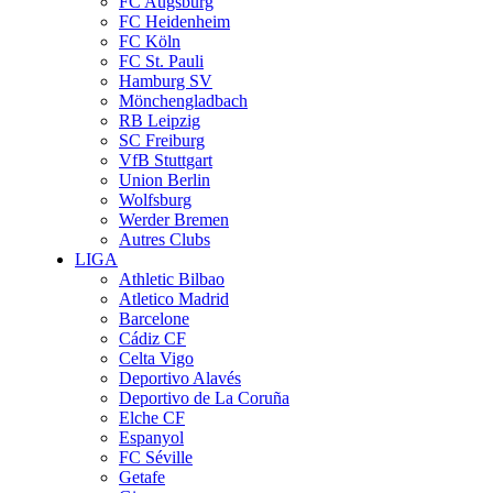
FC Augsburg
FC Heidenheim
FC Köln
FC St. Pauli
Hamburg SV
Mönchengladbach
RB Leipzig
SC Freiburg
VfB Stuttgart
Union Berlin
Wolfsburg
Werder Bremen
Autres Clubs
LIGA
Athletic Bilbao
Atletico Madrid
Barcelone
Cádiz CF
Celta Vigo
Deportivo Alavés
Deportivo de La Coruña
Elche CF
Espanyol
FC Séville
Getafe