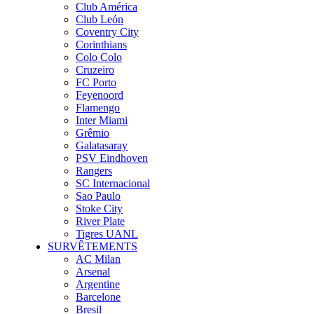
Club América
Club León
Coventry City
Corinthians
Colo Colo
Cruzeiro
FC Porto
Feyenoord
Flamengo
Inter Miami
Grêmio
Galatasaray
PSV Eindhoven
Rangers
SC Internacional
Sao Paulo
Stoke City
River Plate
Tigres UANL
SURVÊTEMENTS
AC Milan
Arsenal
Argentine
Barcelone
Bresil