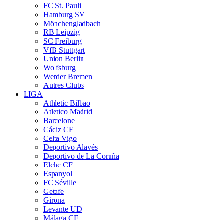
FC St. Pauli
Hamburg SV
Mönchengladbach
RB Leipzig
SC Freiburg
VfB Stuttgart
Union Berlin
Wolfsburg
Werder Bremen
Autres Clubs
LIGA
Athletic Bilbao
Atletico Madrid
Barcelone
Cádiz CF
Celta Vigo
Deportivo Alavés
Deportivo de La Coruña
Elche CF
Espanyol
FC Séville
Getafe
Girona
Levante UD
Málaga CF