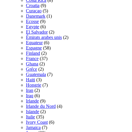
Costa Rica
(8)
Croatia
(9)
Curaçao
(5)
Danemark
(1)
Ecosse
(9)
Egypte
(6)
El Salvador
(2)
Émirats arabes unis
(2)
Equateur
(6)
Espagne
(58)
Finland
(2)
France
(37)
Ghana
(2)
Gréce
(2)
Guatemala
(7)
Haiti
(3)
Hongrie
(7)
Iran
(2)
Iraq
(6)
Irlande
(9)
Irlande du Nord
(4)
Islande
(2)
Italie
(35)
Ivory Coast
(6)
Jamaica
(7)