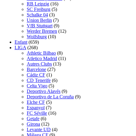
RB Leipzig
(16)
SC Freiburg
(5)
Schalke 04
(3)
Union Berlin
(7)
VfB Stuttgart
(9)
Werder Bremen
(12)
Wolfsburg
(10)
Enfant
(659)
LIGA
(268)
Athletic Bilbao
(8)
Atletico Madrid
(11)
Autres Clubs
(13)
Barcelone
(27)
Cádiz CF
(1)
CD Tenerife
(6)
Celta Vigo
(5)
Deportivo Alavés
(9)
Deportivo de La Coruña
(9)
Elche CF
(5)
Espanyol
(7)
FC Séville
(16)
Getafe
(6)
Girona
(12)
Levante UD
(4)
Málaga CF
(9)