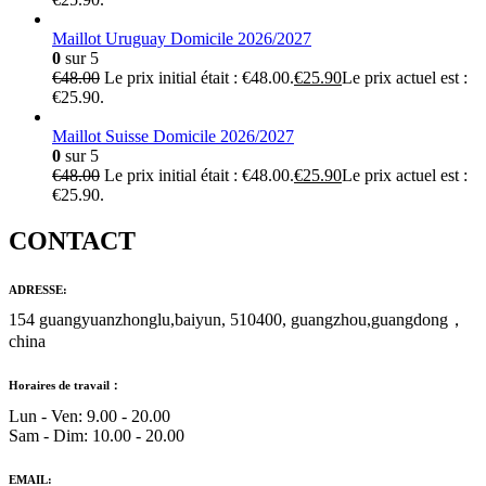
Maillot Uruguay Domicile 2026/2027
0
sur 5
€
48.00
Le prix initial était : €48.00.
€
25.90
Le prix actuel est :
€25.90.
Maillot Suisse Domicile 2026/2027
0
sur 5
€
48.00
Le prix initial était : €48.00.
€
25.90
Le prix actuel est :
€25.90.
CONTACT
ADRESSE:
154 guangyuanzhonglu,baiyun, 510400, guangzhou,guangdong，
china
Horaires de travail：
Lun - Ven: 9.00 - 20.00
Sam - Dim: 10.00 - 20.00
EMAIL: