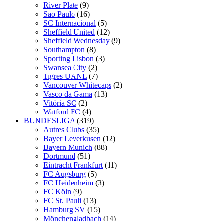
River Plate
(9)
Sao Paulo
(16)
SC Internacional
(5)
Sheffield United
(12)
Sheffield Wednesday
(9)
Southampton
(8)
Sporting Lisbon
(3)
Swansea City
(2)
Tigres UANL
(7)
Vancouver Whitecaps
(2)
Vasco da Gama
(13)
Vitória SC
(2)
Watford FC
(4)
BUNDESLIGA
(319)
Autres Clubs
(35)
Bayer Leverkusen
(12)
Bayern Munich
(88)
Dortmund
(51)
Eintracht Frankfurt
(11)
FC Augsburg
(5)
FC Heidenheim
(3)
FC Köln
(9)
FC St. Pauli
(13)
Hamburg SV
(15)
Mönchengladbach
(14)