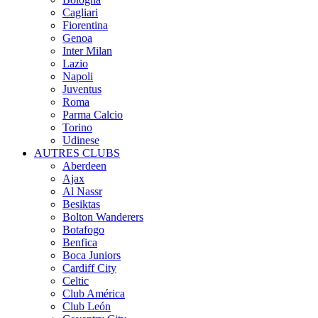
Cagliari
Fiorentina
Genoa
Inter Milan
Lazio
Napoli
Juventus
Roma
Parma Calcio
Torino
Udinese
AUTRES CLUBS
Aberdeen
Ajax
Al Nassr
Besiktas
Bolton Wanderers
Botafogo
Benfica
Boca Juniors
Cardiff City
Celtic
Club América
Club León