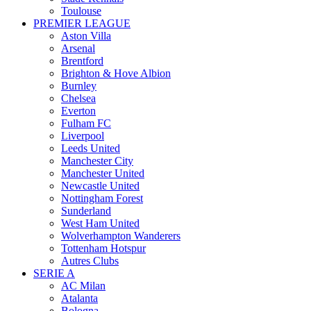
Toulouse
PREMIER LEAGUE
Aston Villa
Arsenal
Brentford
Brighton & Hove Albion
Burnley
Chelsea
Everton
Fulham FC
Liverpool
Leeds United
Manchester City
Manchester United
Newcastle United
Nottingham Forest
Sunderland
West Ham United
Wolverhampton Wanderers
Tottenham Hotspur
Autres Clubs
SERIE A
AC Milan
Atalanta
Bologna