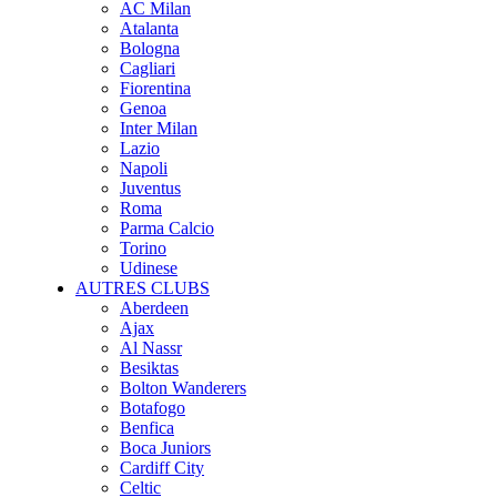
AC Milan
Atalanta
Bologna
Cagliari
Fiorentina
Genoa
Inter Milan
Lazio
Napoli
Juventus
Roma
Parma Calcio
Torino
Udinese
AUTRES CLUBS
Aberdeen
Ajax
Al Nassr
Besiktas
Bolton Wanderers
Botafogo
Benfica
Boca Juniors
Cardiff City
Celtic