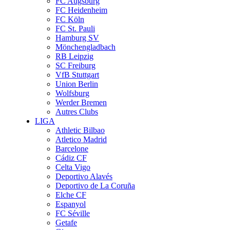
FC Augsburg
FC Heidenheim
FC Köln
FC St. Pauli
Hamburg SV
Mönchengladbach
RB Leipzig
SC Freiburg
VfB Stuttgart
Union Berlin
Wolfsburg
Werder Bremen
Autres Clubs
LIGA
Athletic Bilbao
Atletico Madrid
Barcelone
Cádiz CF
Celta Vigo
Deportivo Alavés
Deportivo de La Coruña
Elche CF
Espanyol
FC Séville
Getafe