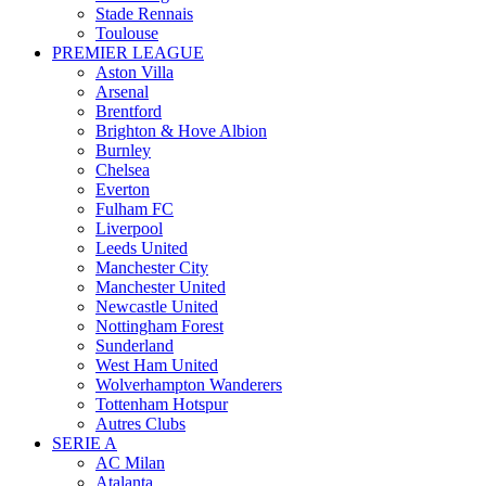
Stade Rennais
Toulouse
PREMIER LEAGUE
Aston Villa
Arsenal
Brentford
Brighton & Hove Albion
Burnley
Chelsea
Everton
Fulham FC
Liverpool
Leeds United
Manchester City
Manchester United
Newcastle United
Nottingham Forest
Sunderland
West Ham United
Wolverhampton Wanderers
Tottenham Hotspur
Autres Clubs
SERIE A
AC Milan
Atalanta