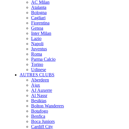
AC Milan
Atalanta
Bologna
Cagliari
Fiorentina
Genoa
Inter Milan
Lazio
Napoli
Juventus
Roma
Parma Calcio
Torino
Udinese
AUTRES CLUBS
Aberdeen
Ajax
AJ Auxerre
Al Nassr
Besiktas
Bolton Wanderers
Botafogo
Benfica
Boca Juniors
Cardiff City