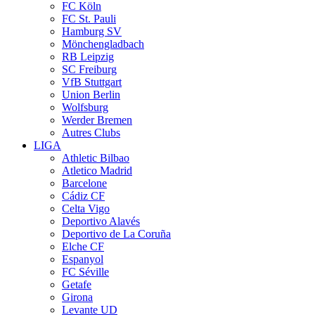
FC Köln
FC St. Pauli
Hamburg SV
Mönchengladbach
RB Leipzig
SC Freiburg
VfB Stuttgart
Union Berlin
Wolfsburg
Werder Bremen
Autres Clubs
LIGA
Athletic Bilbao
Atletico Madrid
Barcelone
Cádiz CF
Celta Vigo
Deportivo Alavés
Deportivo de La Coruña
Elche CF
Espanyol
FC Séville
Getafe
Girona
Levante UD