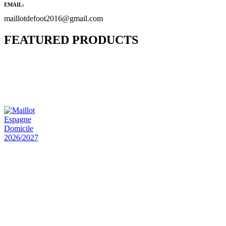
EMAIL:
maillotdefoot2016@gmail.com
FEATURED PRODUCTS
Maillot Bresil Domicile 2026/2027
€
48.00
Le prix initial était : €48.00.
€
25.90
Le prix
actuel est : €25.90.
Maillot Espagne Domicile 2026/2027
€
48.00
Le prix initial était : €48.00.
€
25.90
Le prix
actuel est : €25.90.
Maillot France Domicile 2026/2027
€
48.00
Le prix initial était : €48.00.
€
25.90
Le prix