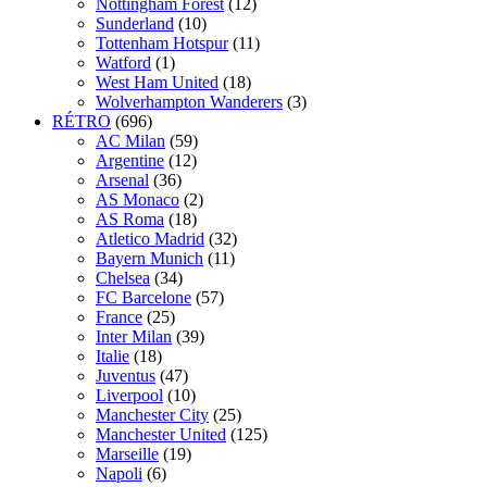
Nottingham Forest
(12)
Sunderland
(10)
Tottenham Hotspur
(11)
Watford
(1)
West Ham United
(18)
Wolverhampton Wanderers
(3)
RÉTRO
(696)
AC Milan
(59)
Argentine
(12)
Arsenal
(36)
AS Monaco
(2)
AS Roma
(18)
Atletico Madrid
(32)
Bayern Munich
(11)
Chelsea
(34)
FC Barcelone
(57)
France
(25)
Inter Milan
(39)
Italie
(18)
Juventus
(47)
Liverpool
(10)
Manchester City
(25)
Manchester United
(125)
Marseille
(19)
Napoli
(6)