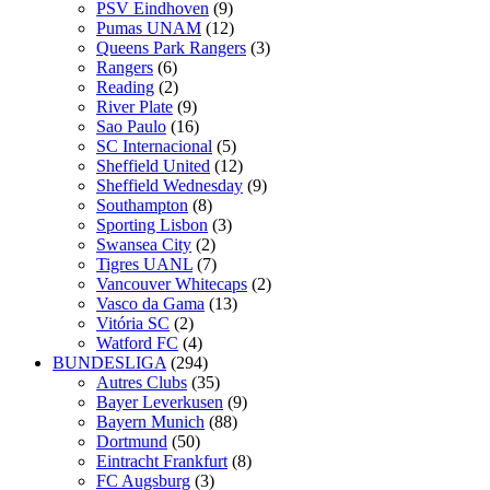
PSV Eindhoven
(9)
Pumas UNAM
(12)
Queens Park Rangers
(3)
Rangers
(6)
Reading
(2)
River Plate
(9)
Sao Paulo
(16)
SC Internacional
(5)
Sheffield United
(12)
Sheffield Wednesday
(9)
Southampton
(8)
Sporting Lisbon
(3)
Swansea City
(2)
Tigres UANL
(7)
Vancouver Whitecaps
(2)
Vasco da Gama
(13)
Vitória SC
(2)
Watford FC
(4)
BUNDESLIGA
(294)
Autres Clubs
(35)
Bayer Leverkusen
(9)
Bayern Munich
(88)
Dortmund
(50)
Eintracht Frankfurt
(8)
FC Augsburg
(3)