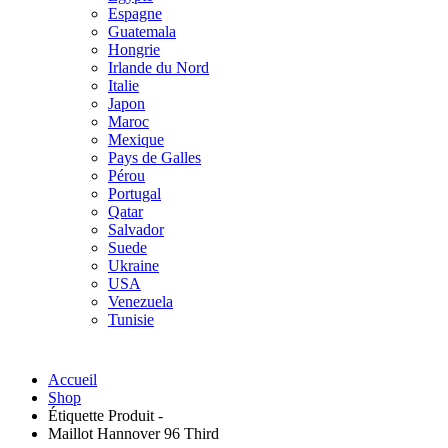
Espagne
Guatemala
Hongrie
Irlande du Nord
Italie
Japon
Maroc
Mexique
Pays de Galles
Pérou
Portugal
Qatar
Salvador
Suede
Ukraine
USA
Venezuela
Tunisie
Accueil
Shop
Étiquette Produit -
Maillot Hannover 96 Third