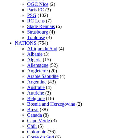
OGC Nice
(2)
Paris FC
(3)
PSG
(102)
RC Lens
(7)
Stade Rennais
(6)
Strasbourg
(4)
Toulouse
(3)
NATIONS
(754)
Afrique du Sud
(4)
Albanie
(3)
Algeria
(15)
Allemagne
(52)
Angleterre
(20)
Arabie Saoudite
(4)
Argentine
(43)
Australie
(4)
Autriche
(3)
Belgique
(16)
Bosnia and Herzegovina
(2)
Bresil
(38)
Canada
(8)
Cape Verde
(3)
Chili
(5)
Colombie
(36)
Corée du Sud
(6)