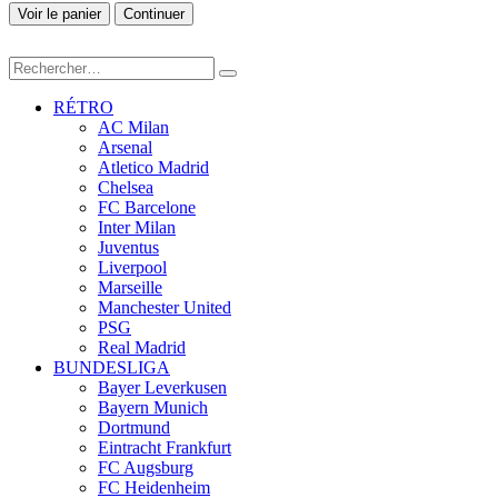
Voir le panier
Continuer
RÉTRO
AC Milan
Arsenal
Atletico Madrid
Chelsea
FC Barcelone
Inter Milan
Juventus
Liverpool
Marseille
Manchester United
PSG
Real Madrid
BUNDESLIGA
Bayer Leverkusen
Bayern Munich
Dortmund
Eintracht Frankfurt
FC Augsburg
FC Heidenheim