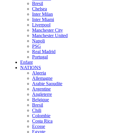
Bresil
Chelsea
Inter Milan
Inter Miami
Liverpool
Manchester City
Manchester United
Napoli
PSG
Real Madrid
Portugal
Enfant
NATIONS
Algeria
Allemagne
Arabie Saoudite
Argentine
Angleterre
Belgique
Bresil
Chili
Colombie
Costa Rica
Ecosse
Egypte