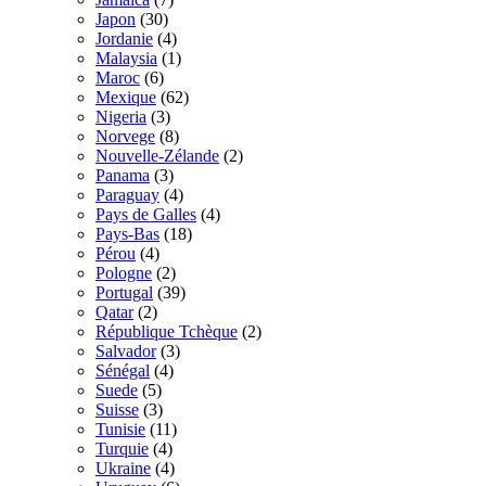
Japon
(30)
Jordanie
(4)
Malaysia
(1)
Maroc
(6)
Mexique
(62)
Nigeria
(3)
Norvege
(8)
Nouvelle-Zélande
(2)
Panama
(3)
Paraguay
(4)
Pays de Galles
(4)
Pays-Bas
(18)
Pérou
(4)
Pologne
(2)
Portugal
(39)
Qatar
(2)
République Tchèque
(2)
Salvador
(3)
Sénégal
(4)
Suede
(5)
Suisse
(3)
Tunisie
(11)
Turquie
(4)
Ukraine
(4)