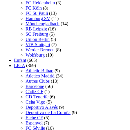
FC Heidenheim
(3)
FC Köln
(8)
FC St. Pauli
(13)
Hamburg SV
(11)
Mönchengladbach
(14)
RB Leipzig
(16)
SC Freiburg
(5)
Union Berlin
(5)
VfB Stuttgart
(7)
Werder Bremen
(8)
Wolfsburg
(10)
Enfant
(665)
LIGA
(369)
Athletic Bilbao
(9)
Atletico Madrid
(34)
Autres Clubs
(13)
Barcelone
(56)
Cádiz CF
(1)
CD Tenerife
(6)
Celta Vigo
(5)
Deportivo Alavés
(9)
Deportivo de La Coruña
(9)
Elche CF
(5)
Espanyol
(7)
FC Séville
(16)