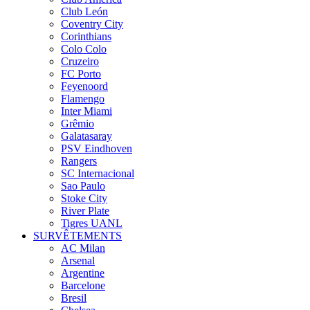
Club León
Coventry City
Corinthians
Colo Colo
Cruzeiro
FC Porto
Feyenoord
Flamengo
Inter Miami
Grêmio
Galatasaray
PSV Eindhoven
Rangers
SC Internacional
Sao Paulo
Stoke City
River Plate
Tigres UANL
SURVÊTEMENTS
AC Milan
Arsenal
Argentine
Barcelone
Bresil