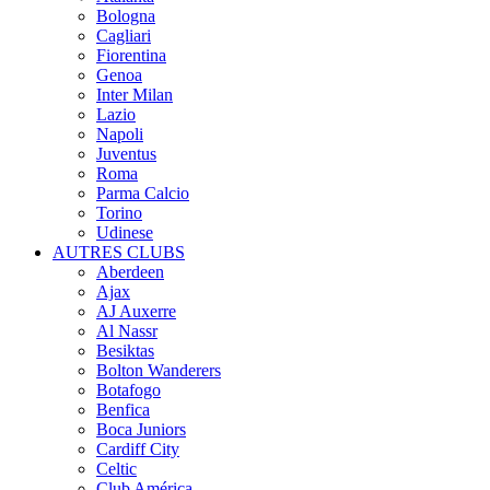
Bologna
Cagliari
Fiorentina
Genoa
Inter Milan
Lazio
Napoli
Juventus
Roma
Parma Calcio
Torino
Udinese
AUTRES CLUBS
Aberdeen
Ajax
AJ Auxerre
Al Nassr
Besiktas
Bolton Wanderers
Botafogo
Benfica
Boca Juniors
Cardiff City
Celtic
Club América