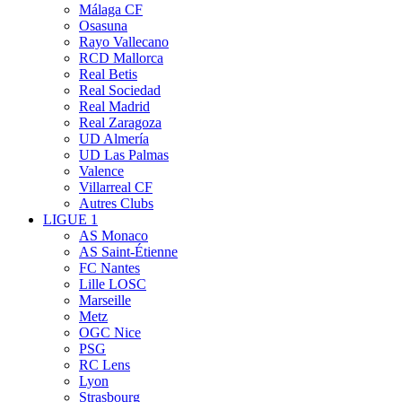
Málaga CF
Osasuna
Rayo Vallecano
RCD Mallorca
Real Betis
Real Sociedad
Real Madrid
Real Zaragoza
UD Almería
UD Las Palmas
Valence
Villarreal CF
Autres Clubs
LIGUE 1
AS Monaco
AS Saint-Étienne
FC Nantes
Lille LOSC
Marseille
Metz
OGC Nice
PSG
RC Lens
Lyon
Strasbourg