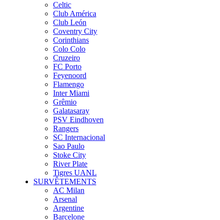
Celtic
Club América
Club León
Coventry City
Corinthians
Colo Colo
Cruzeiro
FC Porto
Feyenoord
Flamengo
Inter Miami
Grêmio
Galatasaray
PSV Eindhoven
Rangers
SC Internacional
Sao Paulo
Stoke City
River Plate
Tigres UANL
SURVÊTEMENTS
AC Milan
Arsenal
Argentine
Barcelone