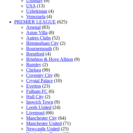
Uruguay
(6)
USA
(13)
Uzbekistan
(4)
Venezuela
(4)
PREMIER LEAGUE
(625)
Arsenal
(83)
Aston Villa
(8)
Autres Clubs
(52)
Birmingham City
(2)
Bournemouth
(3)
Brentford
(4)
Brighton & Hove Albion
(9)
Burnley
(2)
Chelsea
(99)
Coventry City
(8)
Crystal Palace
(10)
Everton
(23)
Fulham FC
(6)
Hull City
(2)
Ipswich Town
(9)
Leeds United
(24)
Liverpool
(66)
Manchester City
(64)
Manchester United
(71)
Newcastle United
(25)