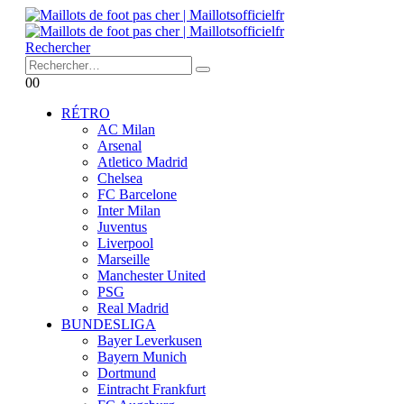
Rechercher
0
0
RÉTRO
AC Milan
Arsenal
Atletico Madrid
Chelsea
FC Barcelone
Inter Milan
Juventus
Liverpool
Marseille
Manchester United
PSG
Real Madrid
BUNDESLIGA
Bayer Leverkusen
Bayern Munich
Dortmund
Eintracht Frankfurt