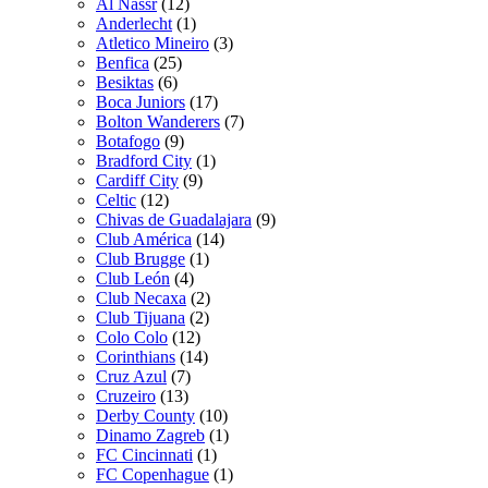
Al Nassr
(12)
Anderlecht
(1)
Atletico Mineiro
(3)
Benfica
(25)
Besiktas
(6)
Boca Juniors
(17)
Bolton Wanderers
(7)
Botafogo
(9)
Bradford City
(1)
Cardiff City
(9)
Celtic
(12)
Chivas de Guadalajara
(9)
Club América
(14)
Club Brugge
(1)
Club León
(4)
Club Necaxa
(2)
Club Tijuana
(2)
Colo Colo
(12)
Corinthians
(14)
Cruz Azul
(7)
Cruzeiro
(13)
Derby County
(10)
Dinamo Zagreb
(1)
FC Cincinnati
(1)
FC Copenhague
(1)