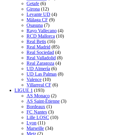
Getafe
(6)
Girona
(12)
Levante UD
(4)
Málaga CF
(9)
Osasuna
(7)
Rayo Vallecano
(4)
RCD Mallorca
(10)
Real Betis
(16)
Real Madrid
(85)
Real Sociedad
(4)
Real Valladolid
(8)
Real Zaragoza
(4)
UD Almería
(6)
UD Las Palmas
(8)
Valence
(10)
Villarreal CF
(6)
LIGUE 1
(193)
AS Monaco
(2)
AS Saint-Étienne
(3)
Bordeaux
(1)
FC Nantes
(3)
Lille LOSC
(10)
Lyon
(11)
Marseille
(34)
Metz
(2)