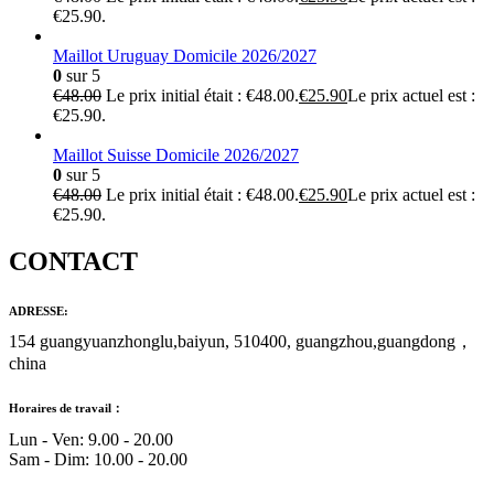
€25.90.
Maillot Uruguay Domicile 2026/2027
0
sur 5
€
48.00
Le prix initial était : €48.00.
€
25.90
Le prix actuel est :
€25.90.
Maillot Suisse Domicile 2026/2027
0
sur 5
€
48.00
Le prix initial était : €48.00.
€
25.90
Le prix actuel est :
€25.90.
CONTACT
ADRESSE:
154 guangyuanzhonglu,baiyun, 510400, guangzhou,guangdong，
china
Horaires de travail：
Lun - Ven: 9.00 - 20.00
Sam - Dim: 10.00 - 20.00