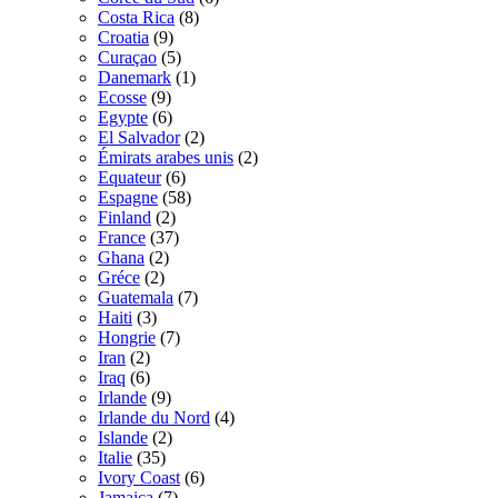
Costa Rica
(8)
Croatia
(9)
Curaçao
(5)
Danemark
(1)
Ecosse
(9)
Egypte
(6)
El Salvador
(2)
Émirats arabes unis
(2)
Equateur
(6)
Espagne
(58)
Finland
(2)
France
(37)
Ghana
(2)
Gréce
(2)
Guatemala
(7)
Haiti
(3)
Hongrie
(7)
Iran
(2)
Iraq
(6)
Irlande
(9)
Irlande du Nord
(4)
Islande
(2)
Italie
(35)
Ivory Coast
(6)
Jamaica
(7)