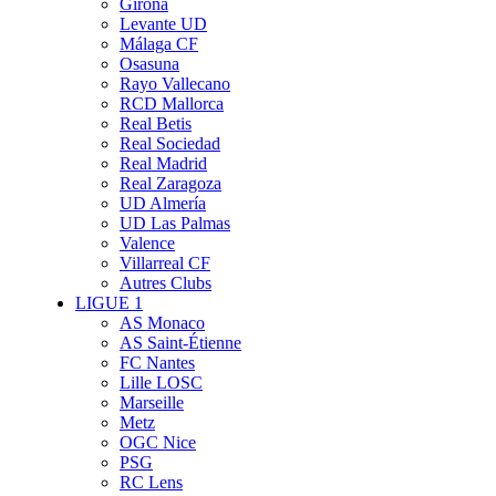
Girona
Levante UD
Málaga CF
Osasuna
Rayo Vallecano
RCD Mallorca
Real Betis
Real Sociedad
Real Madrid
Real Zaragoza
UD Almería
UD Las Palmas
Valence
Villarreal CF
Autres Clubs
LIGUE 1
AS Monaco
AS Saint-Étienne
FC Nantes
Lille LOSC
Marseille
Metz
OGC Nice
PSG
RC Lens