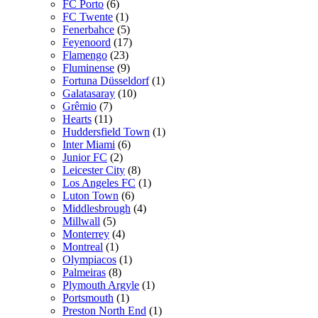
FC Porto
(6)
FC Twente
(1)
Fenerbahce
(5)
Feyenoord
(17)
Flamengo
(23)
Fluminense
(9)
Fortuna Düsseldorf
(1)
Galatasaray
(10)
Grêmio
(7)
Hearts
(11)
Huddersfield Town
(1)
Inter Miami
(6)
Junior FC
(2)
Leicester City
(8)
Los Angeles FC
(1)
Luton Town
(6)
Middlesbrough
(4)
Millwall
(5)
Monterrey
(4)
Montreal
(1)
Olympiacos
(1)
Palmeiras
(8)
Plymouth Argyle
(1)
Portsmouth
(1)
Preston North End
(1)