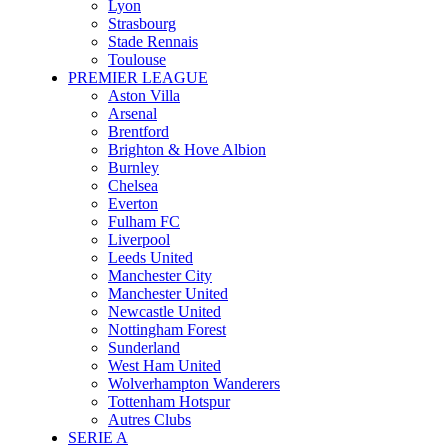
Lyon
Strasbourg
Stade Rennais
Toulouse
PREMIER LEAGUE
Aston Villa
Arsenal
Brentford
Brighton & Hove Albion
Burnley
Chelsea
Everton
Fulham FC
Liverpool
Leeds United
Manchester City
Manchester United
Newcastle United
Nottingham Forest
Sunderland
West Ham United
Wolverhampton Wanderers
Tottenham Hotspur
Autres Clubs
SERIE A