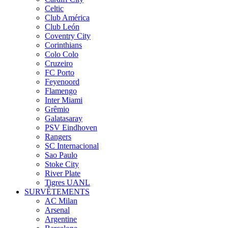
Celtic
Club América
Club León
Coventry City
Corinthians
Colo Colo
Cruzeiro
FC Porto
Feyenoord
Flamengo
Inter Miami
Grêmio
Galatasaray
PSV Eindhoven
Rangers
SC Internacional
Sao Paulo
Stoke City
River Plate
Tigres UANL
SURVÊTEMENTS
AC Milan
Arsenal
Argentine