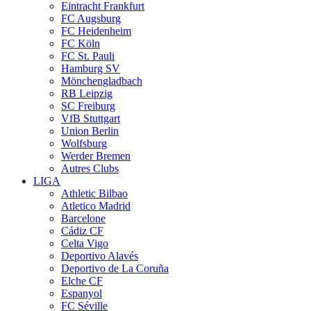
Eintracht Frankfurt
FC Augsburg
FC Heidenheim
FC Köln
FC St. Pauli
Hamburg SV
Mönchengladbach
RB Leipzig
SC Freiburg
VfB Stuttgart
Union Berlin
Wolfsburg
Werder Bremen
Autres Clubs
LIGA
Athletic Bilbao
Atletico Madrid
Barcelone
Cádiz CF
Celta Vigo
Deportivo Alavés
Deportivo de La Coruña
Elche CF
Espanyol
FC Séville