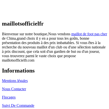
Maillot France Domicile 2026/2027
€
48.00
Le prix initial était : €48.00.
€
25.90
Le prix
actuel est : €25.90.
maillotsofficielfr
Bienvenue sur notre boutique,Nous vendons
maillot de foot pas cher
de China,grand choix il y en a pour tous les goûts, bonne
présentation des produits à des prix imbattables. Si vous êtes à la
recherche du nouveau maillot d'un club ou d'une sélection nationale
à prix discount, que cela soit d'un gardien de but ou d'un joueur,
vous trouverez parmi le vaste choix que propose
maillotsofficielfr.com
Informations
Mentions légales
Nous Contacter
Flocages
Suivi De Commande