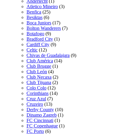
Anderlecht
(1)
Atletico Mineiro
(3)
Benfica
(25)
Besiktas
(6)
Boca Juniors
(17)
Bolton Wanderers
(7)
Botafogo
(9)
Bradford City
(1)
Cardiff City
(9)
Celtic
(12)
Chivas de Guadalajara
(9)
Club América
(14)
Club Brugge
(1)
Club León
(4)
Club Necaxa
(2)
Club Tijuana
(2)
Colo Colo
(12)
Corinthians
(14)
Cruz Azul
(7)
Cruzeiro
(13)
Derby County
(10)
Dinamo Zagreb
(1)
FC Cincinnati
(1)
FC Copenhague
(1)
FC Porto
(6)