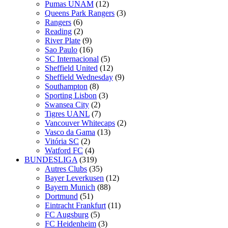
Pumas UNAM
(12)
Queens Park Rangers
(3)
Rangers
(6)
Reading
(2)
River Plate
(9)
Sao Paulo
(16)
SC Internacional
(5)
Sheffield United
(12)
Sheffield Wednesday
(9)
Southampton
(8)
Sporting Lisbon
(3)
Swansea City
(2)
Tigres UANL
(7)
Vancouver Whitecaps
(2)
Vasco da Gama
(13)
Vitória SC
(2)
Watford FC
(4)
BUNDESLIGA
(319)
Autres Clubs
(35)
Bayer Leverkusen
(12)
Bayern Munich
(88)
Dortmund
(51)
Eintracht Frankfurt
(11)
FC Augsburg
(5)
FC Heidenheim
(3)