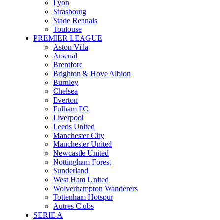
Lyon
Strasbourg
Stade Rennais
Toulouse
PREMIER LEAGUE
Aston Villa
Arsenal
Brentford
Brighton & Hove Albion
Burnley
Chelsea
Everton
Fulham FC
Liverpool
Leeds United
Manchester City
Manchester United
Newcastle United
Nottingham Forest
Sunderland
West Ham United
Wolverhampton Wanderers
Tottenham Hotspur
Autres Clubs
SERIE A