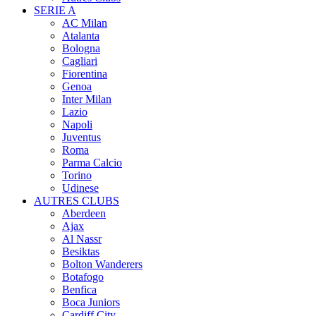
SERIE A
AC Milan
Atalanta
Bologna
Cagliari
Fiorentina
Genoa
Inter Milan
Lazio
Napoli
Juventus
Roma
Parma Calcio
Torino
Udinese
AUTRES CLUBS
Aberdeen
Ajax
Al Nassr
Besiktas
Bolton Wanderers
Botafogo
Benfica
Boca Juniors
Cardiff City