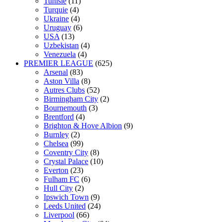
Tunisie
(11)
Turquie
(4)
Ukraine
(4)
Uruguay
(6)
USA
(13)
Uzbekistan
(4)
Venezuela
(4)
PREMIER LEAGUE
(625)
Arsenal
(83)
Aston Villa
(8)
Autres Clubs
(52)
Birmingham City
(2)
Bournemouth
(3)
Brentford
(4)
Brighton & Hove Albion
(9)
Burnley
(2)
Chelsea
(99)
Coventry City
(8)
Crystal Palace
(10)
Everton
(23)
Fulham FC
(6)
Hull City
(2)
Ipswich Town
(9)
Leeds United
(24)
Liverpool
(66)