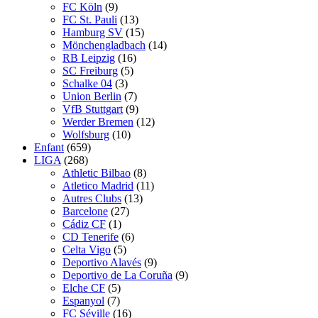
FC Köln
(9)
FC St. Pauli
(13)
Hamburg SV
(15)
Mönchengladbach
(14)
RB Leipzig
(16)
SC Freiburg
(5)
Schalke 04
(3)
Union Berlin
(7)
VfB Stuttgart
(9)
Werder Bremen
(12)
Wolfsburg
(10)
Enfant
(659)
LIGA
(268)
Athletic Bilbao
(8)
Atletico Madrid
(11)
Autres Clubs
(13)
Barcelone
(27)
Cádiz CF
(1)
CD Tenerife
(6)
Celta Vigo
(5)
Deportivo Alavés
(9)
Deportivo de La Coruña
(9)
Elche CF
(5)
Espanyol
(7)
FC Séville
(16)