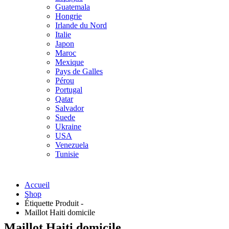
Guatemala
Hongrie
Irlande du Nord
Italie
Japon
Maroc
Mexique
Pays de Galles
Pérou
Portugal
Qatar
Salvador
Suede
Ukraine
USA
Venezuela
Tunisie
Accueil
Shop
Étiquette Produit -
Maillot Haiti domicile
Maillot Haiti domicile