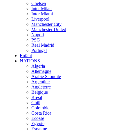
Chelsea
Inter Milan
Inter Miami
Liverpool
Manchester City
Manchester United
Napoli
PSG
Real Madrid
Portugal
Enfant
NATIONS
Algeria
Allemagne
Arabie Saoudite
Argentine
Angleterre
Belgique
Bresil
Chili
Colombie
Costa Rica
Ecosse
Egypte
Espagne