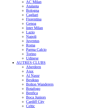
AC Milan
Atalanta
Bologna
Cagliari
Fiorentina
Genoa
Inter Milan
Lazio
Napoli
Juventus
Roma
Parma Calcio
Torino
Udinese
AUTRES CLUBS
Aberdeen
Ajax
Al Nassr
Besiktas
Bolton Wanderers
Botafogo
Benfica
Boca Juniors
Cardiff City
Celtic