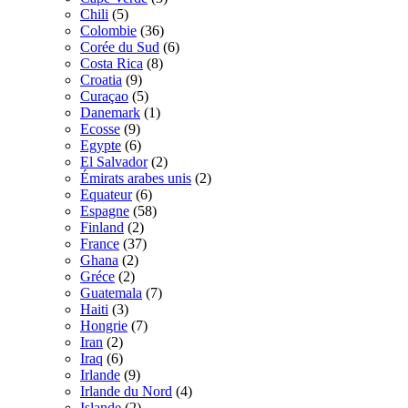
Chili
(5)
Colombie
(36)
Corée du Sud
(6)
Costa Rica
(8)
Croatia
(9)
Curaçao
(5)
Danemark
(1)
Ecosse
(9)
Egypte
(6)
El Salvador
(2)
Émirats arabes unis
(2)
Equateur
(6)
Espagne
(58)
Finland
(2)
France
(37)
Ghana
(2)
Gréce
(2)
Guatemala
(7)
Haiti
(3)
Hongrie
(7)
Iran
(2)
Iraq
(6)
Irlande
(9)
Irlande du Nord
(4)
Islande
(2)