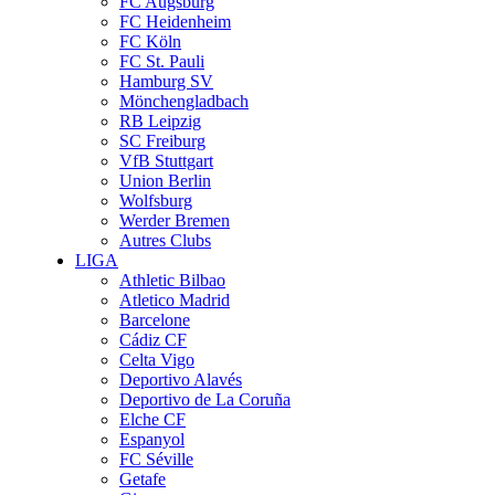
FC Augsburg
FC Heidenheim
FC Köln
FC St. Pauli
Hamburg SV
Mönchengladbach
RB Leipzig
SC Freiburg
VfB Stuttgart
Union Berlin
Wolfsburg
Werder Bremen
Autres Clubs
LIGA
Athletic Bilbao
Atletico Madrid
Barcelone
Cádiz CF
Celta Vigo
Deportivo Alavés
Deportivo de La Coruña
Elche CF
Espanyol
FC Séville
Getafe