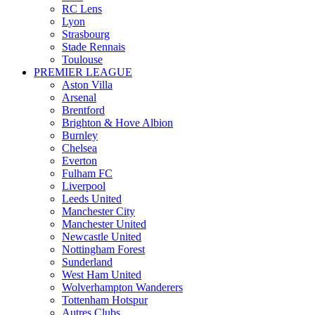
RC Lens
Lyon
Strasbourg
Stade Rennais
Toulouse
PREMIER LEAGUE
Aston Villa
Arsenal
Brentford
Brighton & Hove Albion
Burnley
Chelsea
Everton
Fulham FC
Liverpool
Leeds United
Manchester City
Manchester United
Newcastle United
Nottingham Forest
Sunderland
West Ham United
Wolverhampton Wanderers
Tottenham Hotspur
Autres Clubs