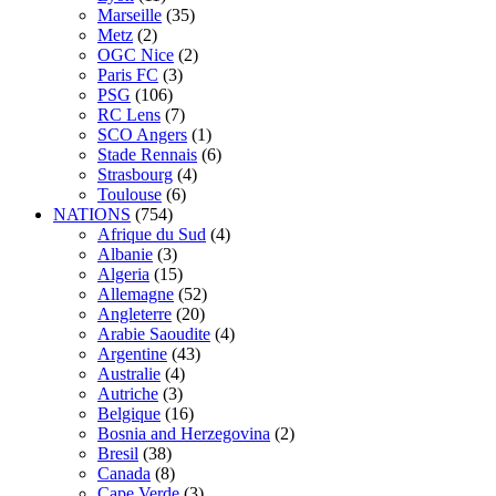
Marseille
(35)
Metz
(2)
OGC Nice
(2)
Paris FC
(3)
PSG
(106)
RC Lens
(7)
SCO Angers
(1)
Stade Rennais
(6)
Strasbourg
(4)
Toulouse
(6)
NATIONS
(754)
Afrique du Sud
(4)
Albanie
(3)
Algeria
(15)
Allemagne
(52)
Angleterre
(20)
Arabie Saoudite
(4)
Argentine
(43)
Australie
(4)
Autriche
(3)
Belgique
(16)
Bosnia and Herzegovina
(2)
Bresil
(38)
Canada
(8)
Cape Verde
(3)