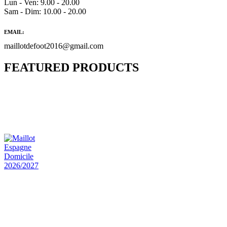
Lun - Ven: 9.00 - 20.00
Sam - Dim: 10.00 - 20.00
EMAIL:
maillotdefoot2016@gmail.com
FEATURED PRODUCTS
Maillot Bresil Domicile 2026/2027
€
48.00
Le prix initial était : €48.00.
€
25.90
Le prix
actuel est : €25.90.
Maillot Espagne Domicile 2026/2027
€
48.00
Le prix initial était : €48.00.
€
25.90
Le prix
actuel est : €25.90.