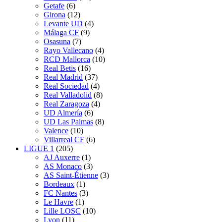
Getafe
(6)
Girona
(12)
Levante UD
(4)
Málaga CF
(9)
Osasuna
(7)
Rayo Vallecano
(4)
RCD Mallorca
(10)
Real Betis
(16)
Real Madrid
(37)
Real Sociedad
(4)
Real Valladolid
(8)
Real Zaragoza
(4)
UD Almería
(6)
UD Las Palmas
(8)
Valence
(10)
Villarreal CF
(6)
LIGUE 1
(205)
AJ Auxerre
(1)
AS Monaco
(3)
AS Saint-Étienne
(3)
Bordeaux
(1)
FC Nantes
(3)
Le Havre
(1)
Lille LOSC
(10)
Lyon
(11)