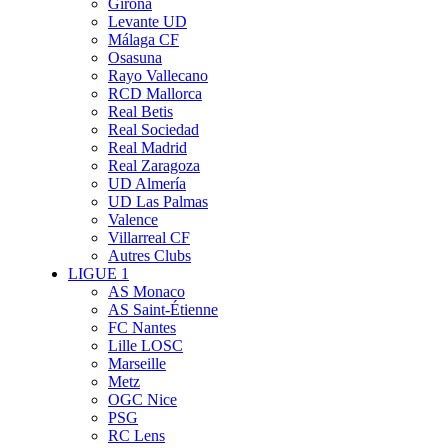
Girona
Levante UD
Málaga CF
Osasuna
Rayo Vallecano
RCD Mallorca
Real Betis
Real Sociedad
Real Madrid
Real Zaragoza
UD Almería
UD Las Palmas
Valence
Villarreal CF
Autres Clubs
LIGUE 1
AS Monaco
AS Saint-Étienne
FC Nantes
Lille LOSC
Marseille
Metz
OGC Nice
PSG
RC Lens