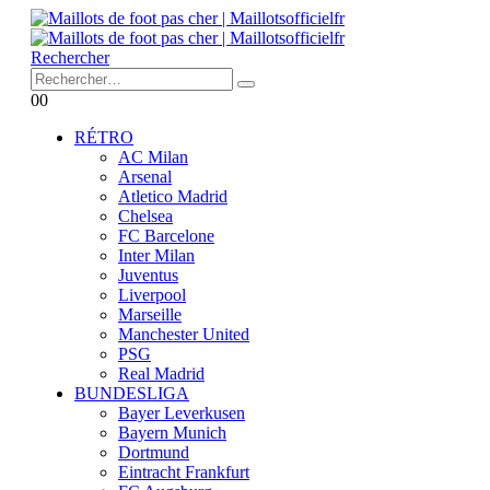
Rechercher
0
0
RÉTRO
AC Milan
Arsenal
Atletico Madrid
Chelsea
FC Barcelone
Inter Milan
Juventus
Liverpool
Marseille
Manchester United
PSG
Real Madrid
BUNDESLIGA
Bayer Leverkusen
Bayern Munich
Dortmund
Eintracht Frankfurt