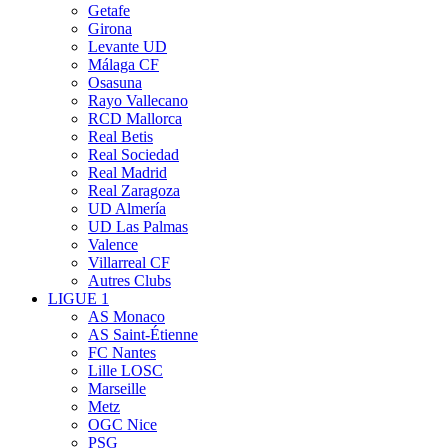
Getafe
Girona
Levante UD
Málaga CF
Osasuna
Rayo Vallecano
RCD Mallorca
Real Betis
Real Sociedad
Real Madrid
Real Zaragoza
UD Almería
UD Las Palmas
Valence
Villarreal CF
Autres Clubs
LIGUE 1
AS Monaco
AS Saint-Étienne
FC Nantes
Lille LOSC
Marseille
Metz
OGC Nice
PSG