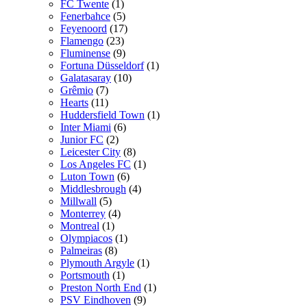
FC Twente
(1)
Fenerbahce
(5)
Feyenoord
(17)
Flamengo
(23)
Fluminense
(9)
Fortuna Düsseldorf
(1)
Galatasaray
(10)
Grêmio
(7)
Hearts
(11)
Huddersfield Town
(1)
Inter Miami
(6)
Junior FC
(2)
Leicester City
(8)
Los Angeles FC
(1)
Luton Town
(6)
Middlesbrough
(4)
Millwall
(5)
Monterrey
(4)
Montreal
(1)
Olympiacos
(1)
Palmeiras
(8)
Plymouth Argyle
(1)
Portsmouth
(1)
Preston North End
(1)
PSV Eindhoven
(9)