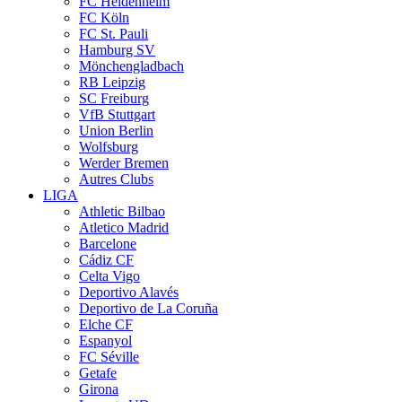
FC Heidenheim
FC Köln
FC St. Pauli
Hamburg SV
Mönchengladbach
RB Leipzig
SC Freiburg
VfB Stuttgart
Union Berlin
Wolfsburg
Werder Bremen
Autres Clubs
LIGA
Athletic Bilbao
Atletico Madrid
Barcelone
Cádiz CF
Celta Vigo
Deportivo Alavés
Deportivo de La Coruña
Elche CF
Espanyol
FC Séville
Getafe
Girona