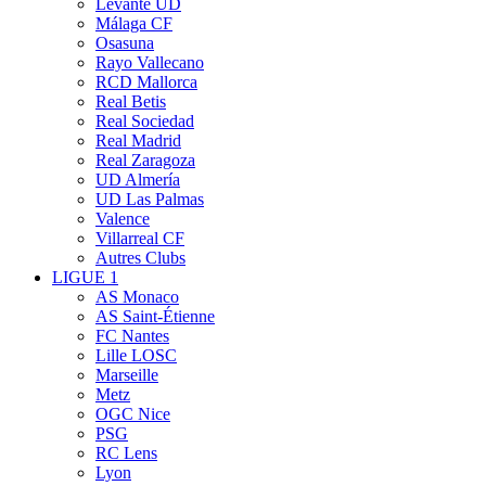
Levante UD
Málaga CF
Osasuna
Rayo Vallecano
RCD Mallorca
Real Betis
Real Sociedad
Real Madrid
Real Zaragoza
UD Almería
UD Las Palmas
Valence
Villarreal CF
Autres Clubs
LIGUE 1
AS Monaco
AS Saint-Étienne
FC Nantes
Lille LOSC
Marseille
Metz
OGC Nice
PSG
RC Lens
Lyon