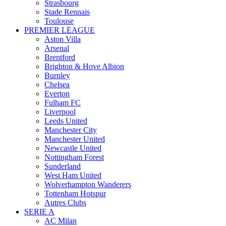
Strasbourg
Stade Rennais
Toulouse
PREMIER LEAGUE
Aston Villa
Arsenal
Brentford
Brighton & Hove Albion
Burnley
Chelsea
Everton
Fulham FC
Liverpool
Leeds United
Manchester City
Manchester United
Newcastle United
Nottingham Forest
Sunderland
West Ham United
Wolverhampton Wanderers
Tottenham Hotspur
Autres Clubs
SERIE A
AC Milan