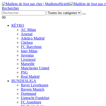
Rechercher
0
0
RÉTRO
AC Milan
Arsenal
Atletico Madrid
Chelsea
FC Barcelone
Inter Milan
Juventus
Liverpool
Marseille
Manchester United
PSG
Real Madrid
BUNDESLIGA
Bayer Leverkusen
Bayern Munich
Dortmund
Eintracht Frankfurt
FC Augsburg