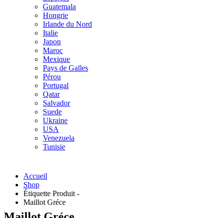
Guatemala
Hongrie
Irlande du Nord
Italie
Japon
Maroc
Mexique
Pays de Galles
Pérou
Portugal
Qatar
Salvador
Suede
Ukraine
USA
Venezuela
Tunisie
Accueil
Shop
Étiquette Produit -
Maillot Gréce
Maillot Gréce