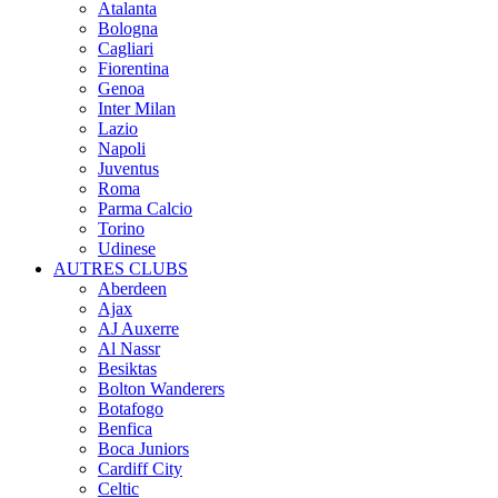
Atalanta
Bologna
Cagliari
Fiorentina
Genoa
Inter Milan
Lazio
Napoli
Juventus
Roma
Parma Calcio
Torino
Udinese
AUTRES CLUBS
Aberdeen
Ajax
AJ Auxerre
Al Nassr
Besiktas
Bolton Wanderers
Botafogo
Benfica
Boca Juniors
Cardiff City
Celtic