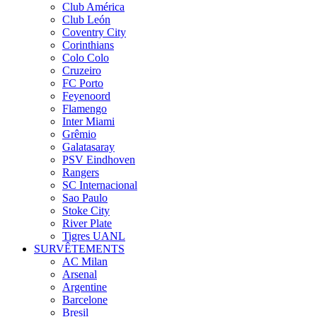
Club América
Club León
Coventry City
Corinthians
Colo Colo
Cruzeiro
FC Porto
Feyenoord
Flamengo
Inter Miami
Grêmio
Galatasaray
PSV Eindhoven
Rangers
SC Internacional
Sao Paulo
Stoke City
River Plate
Tigres UANL
SURVÊTEMENTS
AC Milan
Arsenal
Argentine
Barcelone
Bresil