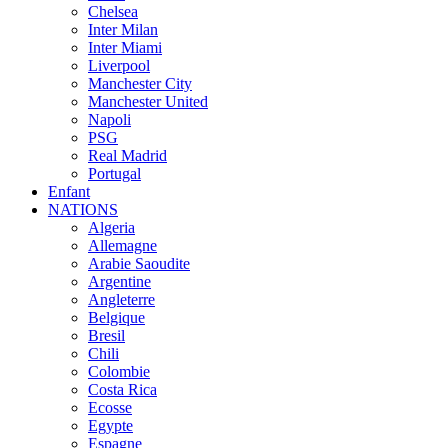
Chelsea
Inter Milan
Inter Miami
Liverpool
Manchester City
Manchester United
Napoli
PSG
Real Madrid
Portugal
Enfant
NATIONS
Algeria
Allemagne
Arabie Saoudite
Argentine
Angleterre
Belgique
Bresil
Chili
Colombie
Costa Rica
Ecosse
Egypte
Espagne