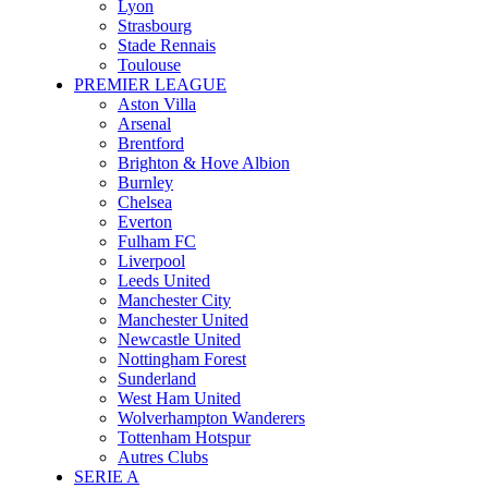
Lyon
Strasbourg
Stade Rennais
Toulouse
PREMIER LEAGUE
Aston Villa
Arsenal
Brentford
Brighton & Hove Albion
Burnley
Chelsea
Everton
Fulham FC
Liverpool
Leeds United
Manchester City
Manchester United
Newcastle United
Nottingham Forest
Sunderland
West Ham United
Wolverhampton Wanderers
Tottenham Hotspur
Autres Clubs
SERIE A