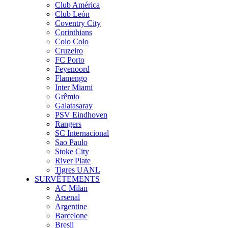
Club América
Club León
Coventry City
Corinthians
Colo Colo
Cruzeiro
FC Porto
Feyenoord
Flamengo
Inter Miami
Grêmio
Galatasaray
PSV Eindhoven
Rangers
SC Internacional
Sao Paulo
Stoke City
River Plate
Tigres UANL
SURVÊTEMENTS
AC Milan
Arsenal
Argentine
Barcelone
Bresil