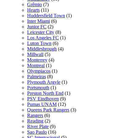
Grêmio
(7)
Hearts
(11)
Huddersfield Town
(1)
Inter Miami
(6)
Junior FC
(2)
Leicester City
(8)
Los Angeles FC
(1)
Luton Town
(6)
Middlesbrough
(4)
Millwall
(5)
Monterrey
(4)
Montreal
(1)
Olympiacos
(1)
Palmeiras
(8)
Plymouth Argyle
(1)
Portsmouth
(1)
Preston North End
(1)
PSV Eindhoven
(9)
Pumas UNAM
(12)
Queens Park Rangers
(3)
Rangers
(6)
Reading
(2)
River Plate
(9)
Sao Paulo
(16)
SC Internacional
(5)