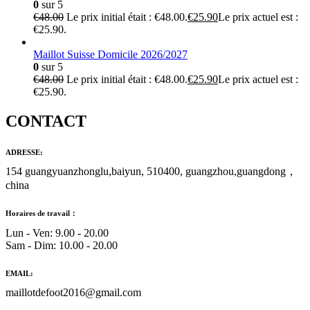
0
sur 5
€
48.00
Le prix initial était : €48.00.
€
25.90
Le prix actuel est :
€25.90.
Maillot Suisse Domicile 2026/2027
0
sur 5
€
48.00
Le prix initial était : €48.00.
€
25.90
Le prix actuel est :
€25.90.
CONTACT
ADRESSE:
154 guangyuanzhonglu,baiyun, 510400, guangzhou,guangdong，
china
Horaires de travail：
Lun - Ven: 9.00 - 20.00
Sam - Dim: 10.00 - 20.00
EMAIL:
maillotdefoot2016@gmail.com