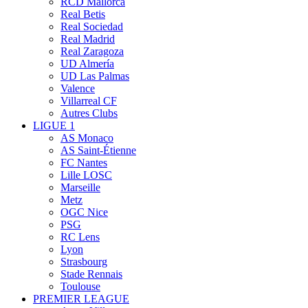
RCD Mallorca
Real Betis
Real Sociedad
Real Madrid
Real Zaragoza
UD Almería
UD Las Palmas
Valence
Villarreal CF
Autres Clubs
LIGUE 1
AS Monaco
AS Saint-Étienne
FC Nantes
Lille LOSC
Marseille
Metz
OGC Nice
PSG
RC Lens
Lyon
Strasbourg
Stade Rennais
Toulouse
PREMIER LEAGUE