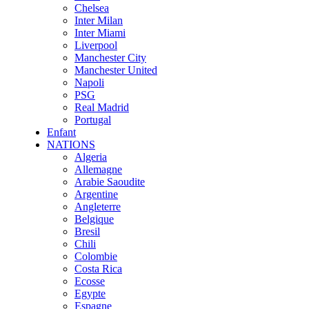
Chelsea
Inter Milan
Inter Miami
Liverpool
Manchester City
Manchester United
Napoli
PSG
Real Madrid
Portugal
Enfant
NATIONS
Algeria
Allemagne
Arabie Saoudite
Argentine
Angleterre
Belgique
Bresil
Chili
Colombie
Costa Rica
Ecosse
Egypte
Espagne