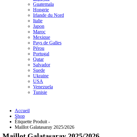
Guatemala
Hongrie
Irlande du Nord
Italie
Japon
Maroc
Mexique
Pays de Galles
Pérou
Portugal
Qatar
Salvador
Suede
Ukraine
USA
Venezuela
Tunisie
Accueil
Shop
Étiquette Produit -
Maillot Galatasaray 2025/2026
Maillot Galatasaray 2025/2026