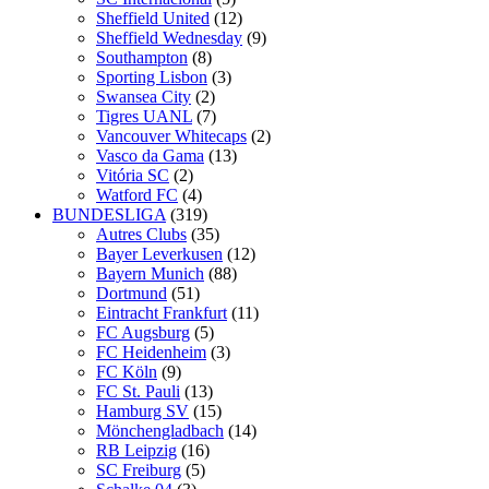
Sheffield United
(12)
Sheffield Wednesday
(9)
Southampton
(8)
Sporting Lisbon
(3)
Swansea City
(2)
Tigres UANL
(7)
Vancouver Whitecaps
(2)
Vasco da Gama
(13)
Vitória SC
(2)
Watford FC
(4)
BUNDESLIGA
(319)
Autres Clubs
(35)
Bayer Leverkusen
(12)
Bayern Munich
(88)
Dortmund
(51)
Eintracht Frankfurt
(11)
FC Augsburg
(5)
FC Heidenheim
(3)
FC Köln
(9)
FC St. Pauli
(13)
Hamburg SV
(15)
Mönchengladbach
(14)
RB Leipzig
(16)
SC Freiburg
(5)