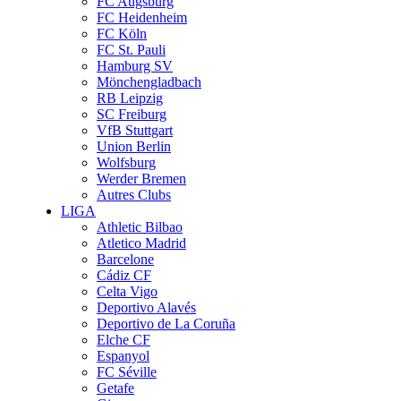
FC Augsburg
FC Heidenheim
FC Köln
FC St. Pauli
Hamburg SV
Mönchengladbach
RB Leipzig
SC Freiburg
VfB Stuttgart
Union Berlin
Wolfsburg
Werder Bremen
Autres Clubs
LIGA
Athletic Bilbao
Atletico Madrid
Barcelone
Cádiz CF
Celta Vigo
Deportivo Alavés
Deportivo de La Coruña
Elche CF
Espanyol
FC Séville
Getafe