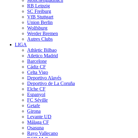
Mönchengladbach
RB Leipzig
SC Freiburg
VfB Stuttgart
Union Berlin
Wolfsburg
Werder Bremen
Autres Clubs
LIGA
Athletic Bilbao
Atletico Madrid
Barcelone
Cádiz CF
Celta Vigo
Deportivo Alavés
Deportivo de La Coruña
Elche CF
Espanyol
FC Séville
Getafe
Girona
Levante UD
Málaga CF
Osasuna
Rayo Vallecano