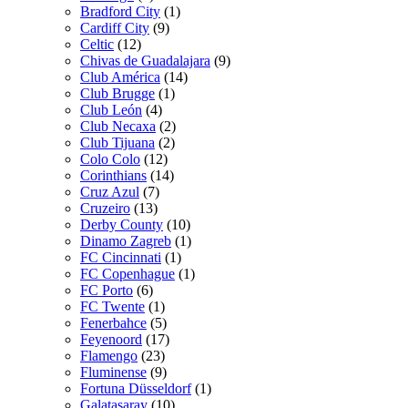
Bradford City
(1)
Cardiff City
(9)
Celtic
(12)
Chivas de Guadalajara
(9)
Club América
(14)
Club Brugge
(1)
Club León
(4)
Club Necaxa
(2)
Club Tijuana
(2)
Colo Colo
(12)
Corinthians
(14)
Cruz Azul
(7)
Cruzeiro
(13)
Derby County
(10)
Dinamo Zagreb
(1)
FC Cincinnati
(1)
FC Copenhague
(1)
FC Porto
(6)
FC Twente
(1)
Fenerbahce
(5)
Feyenoord
(17)
Flamengo
(23)
Fluminense
(9)
Fortuna Düsseldorf
(1)
Galatasaray
(10)