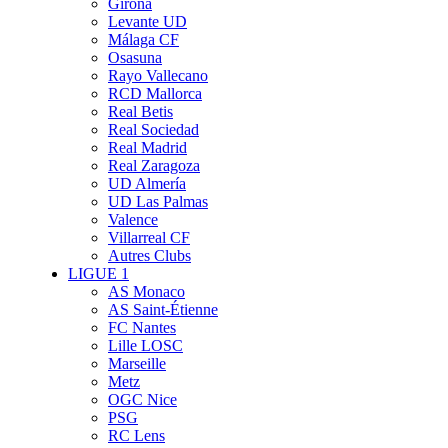
Girona
Levante UD
Málaga CF
Osasuna
Rayo Vallecano
RCD Mallorca
Real Betis
Real Sociedad
Real Madrid
Real Zaragoza
UD Almería
UD Las Palmas
Valence
Villarreal CF
Autres Clubs
LIGUE 1
AS Monaco
AS Saint-Étienne
FC Nantes
Lille LOSC
Marseille
Metz
OGC Nice
PSG
RC Lens