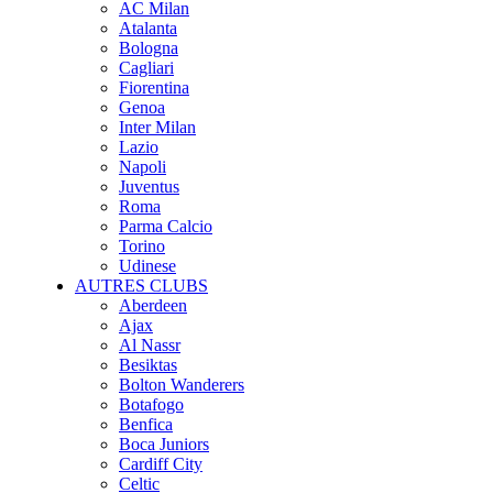
AC Milan
Atalanta
Bologna
Cagliari
Fiorentina
Genoa
Inter Milan
Lazio
Napoli
Juventus
Roma
Parma Calcio
Torino
Udinese
AUTRES CLUBS
Aberdeen
Ajax
Al Nassr
Besiktas
Bolton Wanderers
Botafogo
Benfica
Boca Juniors
Cardiff City
Celtic