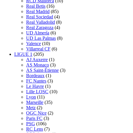
RCD Mallorca
(10)
Real Betis
(16)
Real Madrid
(85)
Real Sociedad
(4)
Real Valladolid
(8)
Real Zaragoza
(4)
UD Almería
(6)
UD Las Palmas
(8)
Valence
(10)
Villarreal CF
(6)
LIGUE 1
(205)
AJ Auxerre
(1)
AS Monaco
(3)
AS Saint-Étienne
(3)
Bordeaux
(1)
FC Nantes
(3)
Le Havre
(1)
Lille LOSC
(10)
Lyon
(11)
Marseille
(35)
Metz
(2)
OGC Nice
(2)
Paris FC
(3)
PSG
(106)
RC Lens
(7)