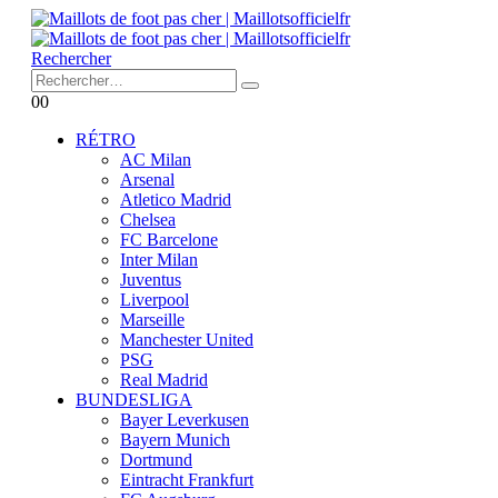
Rechercher
0
0
RÉTRO
AC Milan
Arsenal
Atletico Madrid
Chelsea
FC Barcelone
Inter Milan
Juventus
Liverpool
Marseille
Manchester United
PSG
Real Madrid
BUNDESLIGA
Bayer Leverkusen
Bayern Munich
Dortmund
Eintracht Frankfurt