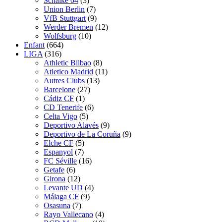
Schalke 04
(3)
Union Berlin
(7)
VfB Stuttgart
(9)
Werder Bremen
(12)
Wolfsburg
(10)
Enfant
(664)
LIGA
(316)
Athletic Bilbao
(8)
Atletico Madrid
(11)
Autres Clubs
(13)
Barcelone
(27)
Cádiz CF
(1)
CD Tenerife
(6)
Celta Vigo
(5)
Deportivo Alavés
(9)
Deportivo de La Coruña
(9)
Elche CF
(5)
Espanyol
(7)
FC Séville
(16)
Getafe
(6)
Girona
(12)
Levante UD
(4)
Málaga CF
(9)
Osasuna
(7)
Rayo Vallecano
(4)