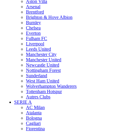
Aston Villa
Arsenal
Brentford
Brighton & Hove Albion
Burnley
Chelsea
Everton
Fulham FC
Liverpool
Leeds United
Manchester City
Manchester United
Newcastle United
Nottingham Forest
Sunderland
West Ham United
Wolverhampton Wanderers
Tottenham Hotspur
Autres Clubs
SERIE A
AC Milan
Atalanta
Bologna
Cagliari
Fiorentina