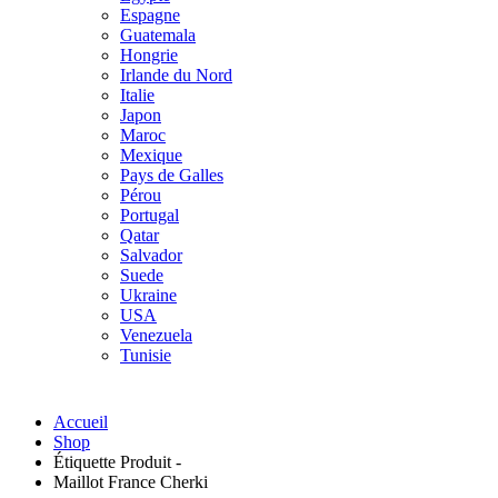
Espagne
Guatemala
Hongrie
Irlande du Nord
Italie
Japon
Maroc
Mexique
Pays de Galles
Pérou
Portugal
Qatar
Salvador
Suede
Ukraine
USA
Venezuela
Tunisie
Accueil
Shop
Étiquette Produit -
Maillot France Cherki