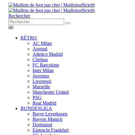
Rechercher
0
0
RÉTRO
AC Milan
Arsenal
Atletico Madrid
Chelsea
FC Barcelone
Inter Milan
Juventus
Liverpool
Marseille
Manchester United
PSG
Real Madrid
BUNDESLIGA
Bayer Leverkusen
Bayern Munich
Dortmund
Eintracht Frankfurt