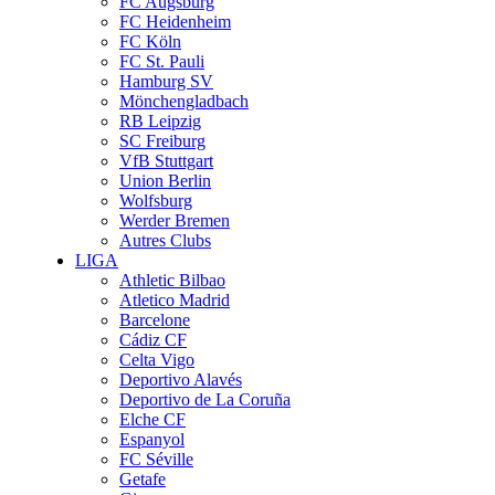
FC Augsburg
FC Heidenheim
FC Köln
FC St. Pauli
Hamburg SV
Mönchengladbach
RB Leipzig
SC Freiburg
VfB Stuttgart
Union Berlin
Wolfsburg
Werder Bremen
Autres Clubs
LIGA
Athletic Bilbao
Atletico Madrid
Barcelone
Cádiz CF
Celta Vigo
Deportivo Alavés
Deportivo de La Coruña
Elche CF
Espanyol
FC Séville
Getafe