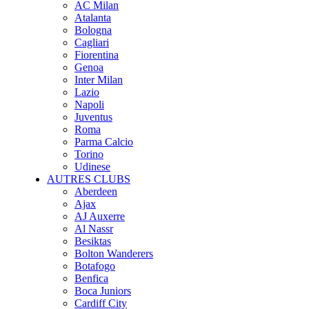
AC Milan
Atalanta
Bologna
Cagliari
Fiorentina
Genoa
Inter Milan
Lazio
Napoli
Juventus
Roma
Parma Calcio
Torino
Udinese
AUTRES CLUBS
Aberdeen
Ajax
AJ Auxerre
Al Nassr
Besiktas
Bolton Wanderers
Botafogo
Benfica
Boca Juniors
Cardiff City