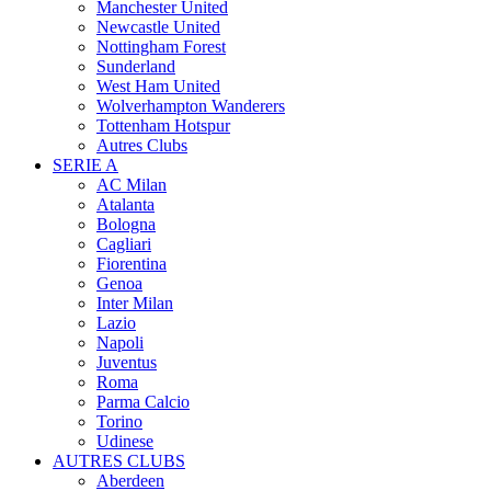
Manchester United
Newcastle United
Nottingham Forest
Sunderland
West Ham United
Wolverhampton Wanderers
Tottenham Hotspur
Autres Clubs
SERIE A
AC Milan
Atalanta
Bologna
Cagliari
Fiorentina
Genoa
Inter Milan
Lazio
Napoli
Juventus
Roma
Parma Calcio
Torino
Udinese
AUTRES CLUBS
Aberdeen