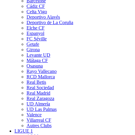
Barcelone
Cádiz CF
Celta Vigo
Deportivo Alavés
Deportivo de La Coruña
Elche CF
Espanyol
FC Séville
Getafe
Girona
Levante UD
Málaga CF
Osasuna
Rayo Vallecano
RCD Mallorca
Real Betis
Real Sociedad
Real Madrid
Real Zaragoza
UD Almería
UD Las Palmas
Valence
Villarreal CF
Autres Clubs
LIGUE 1