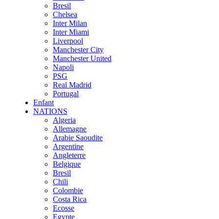
Bresil
Chelsea
Inter Milan
Inter Miami
Liverpool
Manchester City
Manchester United
Napoli
PSG
Real Madrid
Portugal
Enfant
NATIONS
Algeria
Allemagne
Arabie Saoudite
Argentine
Angleterre
Belgique
Bresil
Chili
Colombie
Costa Rica
Ecosse
Egypte