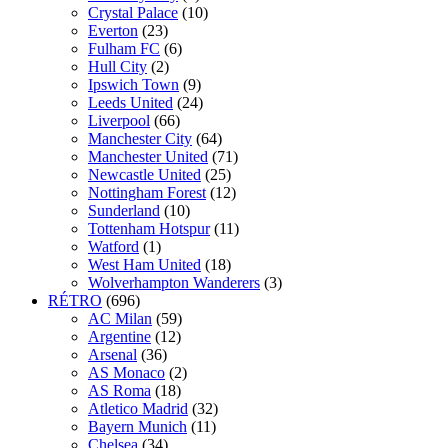
Crystal Palace
(10)
Everton
(23)
Fulham FC
(6)
Hull City
(2)
Ipswich Town
(9)
Leeds United
(24)
Liverpool
(66)
Manchester City
(64)
Manchester United
(71)
Newcastle United
(25)
Nottingham Forest
(12)
Sunderland
(10)
Tottenham Hotspur
(11)
Watford
(1)
West Ham United
(18)
Wolverhampton Wanderers
(3)
RÉTRO
(696)
AC Milan
(59)
Argentine
(12)
Arsenal
(36)
AS Monaco
(2)
AS Roma
(18)
Atletico Madrid
(32)
Bayern Munich
(11)
Chelsea
(34)