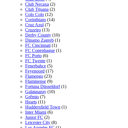
Club Necaxa
(2)
Club Tijuana
(2)
Colo Colo
(12)
Corinthians
(14)
Cruz Azul
(7)
Cruzeiro
(13)
Derby County
(10)
Dinamo Zagreb
(1)
FC Cincinnati
(1)
FC Copenhague
(1)
FC Porto
(6)
FC Twente
(1)
Fenerbahce
(5)
Feyenoord
(17)
Flamengo
(23)
Fluminense
(9)
Fortuna Düsseldorf
(1)
Galatasaray
(10)
Grêmio
(7)
Hearts
(11)
Huddersfield Town
(1)
Inter Miami
(6)
Junior FC
(2)
Leicester City
(8)
Los Angeles FC
(1)