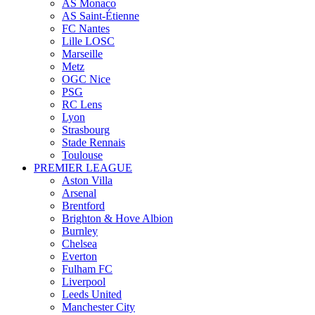
AS Monaco
AS Saint-Étienne
FC Nantes
Lille LOSC
Marseille
Metz
OGC Nice
PSG
RC Lens
Lyon
Strasbourg
Stade Rennais
Toulouse
PREMIER LEAGUE
Aston Villa
Arsenal
Brentford
Brighton & Hove Albion
Burnley
Chelsea
Everton
Fulham FC
Liverpool
Leeds United
Manchester City