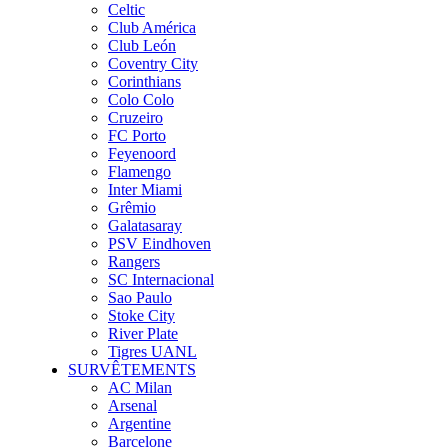
Celtic
Club América
Club León
Coventry City
Corinthians
Colo Colo
Cruzeiro
FC Porto
Feyenoord
Flamengo
Inter Miami
Grêmio
Galatasaray
PSV Eindhoven
Rangers
SC Internacional
Sao Paulo
Stoke City
River Plate
Tigres UANL
SURVÊTEMENTS
AC Milan
Arsenal
Argentine
Barcelone