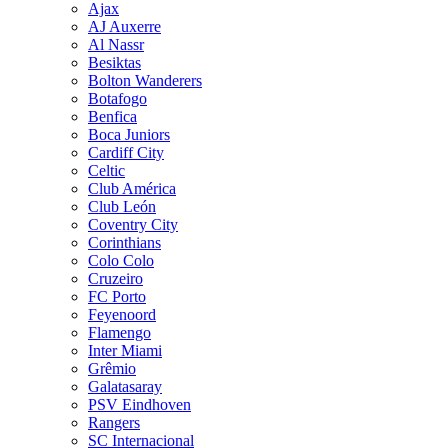
Ajax
AJ Auxerre
Al Nassr
Besiktas
Bolton Wanderers
Botafogo
Benfica
Boca Juniors
Cardiff City
Celtic
Club América
Club León
Coventry City
Corinthians
Colo Colo
Cruzeiro
FC Porto
Feyenoord
Flamengo
Inter Miami
Grêmio
Galatasaray
PSV Eindhoven
Rangers
SC Internacional