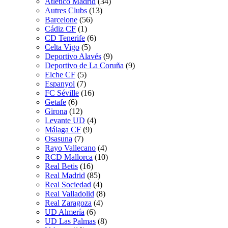
Atletico Madrid
(34)
Autres Clubs
(13)
Barcelone
(56)
Cádiz CF
(1)
CD Tenerife
(6)
Celta Vigo
(5)
Deportivo Alavés
(9)
Deportivo de La Coruña
(9)
Elche CF
(5)
Espanyol
(7)
FC Séville
(16)
Getafe
(6)
Girona
(12)
Levante UD
(4)
Málaga CF
(9)
Osasuna
(7)
Rayo Vallecano
(4)
RCD Mallorca
(10)
Real Betis
(16)
Real Madrid
(85)
Real Sociedad
(4)
Real Valladolid
(8)
Real Zaragoza
(4)
UD Almería
(6)
UD Las Palmas
(8)