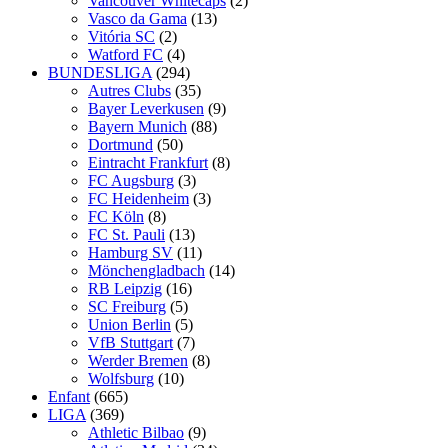
Vancouver Whitecaps
(2)
Vasco da Gama
(13)
Vitória SC
(2)
Watford FC
(4)
BUNDESLIGA
(294)
Autres Clubs
(35)
Bayer Leverkusen
(9)
Bayern Munich
(88)
Dortmund
(50)
Eintracht Frankfurt
(8)
FC Augsburg
(3)
FC Heidenheim
(3)
FC Köln
(8)
FC St. Pauli
(13)
Hamburg SV
(11)
Mönchengladbach
(14)
RB Leipzig
(16)
SC Freiburg
(5)
Union Berlin
(5)
VfB Stuttgart
(7)
Werder Bremen
(8)
Wolfsburg
(10)
Enfant
(665)
LIGA
(369)
Athletic Bilbao
(9)