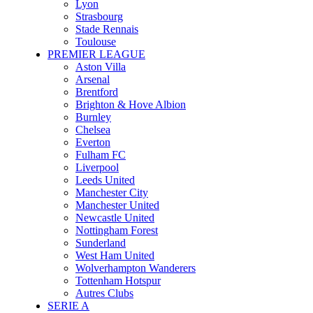
Lyon
Strasbourg
Stade Rennais
Toulouse
PREMIER LEAGUE
Aston Villa
Arsenal
Brentford
Brighton & Hove Albion
Burnley
Chelsea
Everton
Fulham FC
Liverpool
Leeds United
Manchester City
Manchester United
Newcastle United
Nottingham Forest
Sunderland
West Ham United
Wolverhampton Wanderers
Tottenham Hotspur
Autres Clubs
SERIE A