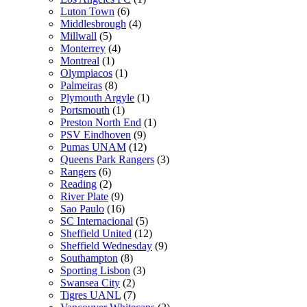
Luton Town
(6)
Middlesbrough
(4)
Millwall
(5)
Monterrey
(4)
Montreal
(1)
Olympiacos
(1)
Palmeiras
(8)
Plymouth Argyle
(1)
Portsmouth
(1)
Preston North End
(1)
PSV Eindhoven
(9)
Pumas UNAM
(12)
Queens Park Rangers
(3)
Rangers
(6)
Reading
(2)
River Plate
(9)
Sao Paulo
(16)
SC Internacional
(5)
Sheffield United
(12)
Sheffield Wednesday
(9)
Southampton
(8)
Sporting Lisbon
(3)
Swansea City
(2)
Tigres UANL
(7)