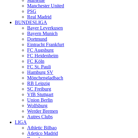
Marseille
Manchester United
PSG
Real Madrid
BUNDESLIGA
Bayer Leverkusen
Bayern Munich
Dortmund
Eintracht Frankfurt
FC Augsburg
FC Heidenheim
FC Köln
FC St. Pauli
Hamburg SV
Mönchengladbach
RB Leipzig
SC Freiburg
VfB Stuttgart
Union Berlin
Wolfsburg
Werder Bremen
Autres Clubs
LIGA
Athletic Bilbao
Atletico Madrid