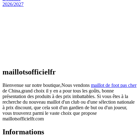
Maillot Espagne Domicile 2026/2027
€
48.00
Le prix initial était : €48.00.
€
25.90
Le prix
actuel est : €25.90.
Maillot France Domicile 2026/2027
€
48.00
Le prix initial était : €48.00.
€
25.90
Le prix
actuel est : €25.90.
maillotsofficielfr
Bienvenue sur notre boutique,Nous vendons
maillot de foot pas cher
de China,grand choix il y en a pour tous les goûts, bonne
présentation des produits à des prix imbattables. Si vous êtes à la
recherche du nouveau maillot d'un club ou d'une sélection nationale
à prix discount, que cela soit d'un gardien de but ou d'un joueur,
vous trouverez parmi le vaste choix que propose
maillotsofficielfr.com
Informations