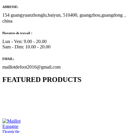
ADRESSE:
154 guangyuanzhonglu,baiyun, 510400, guangzhou,guangdong，
china
Horaires de travail：
Lun - Ven: 9.00 - 20.00
Sam - Dim: 10.00 - 20.00
EMAIL:
maillotdefoot2016@gmail.com
FEATURED PRODUCTS
Maillot Bresil Domicile 2026/2027
€
48.00
Le prix initial était : €48.00.
€
25.90
Le prix
actuel est : €25.90.