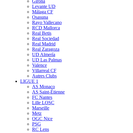
Girona
Levante UD
Málaga CF
Osasuna
Rayo Vallecano
RCD Mallorca
Real Betis
Real Sociedad
Real Madrid
Real Zaragoza
UD Almería
UD Las Palmas
Valence
Villarreal CF
Autres Clubs
LIGUE 1
AS Monaco
AS Saint-Étienne
FC Nantes
Lille LOSC
Marseille
Metz
OGC Nice
PSG
RC Lens