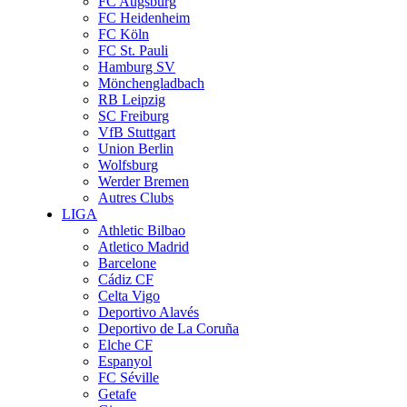
FC Augsburg
FC Heidenheim
FC Köln
FC St. Pauli
Hamburg SV
Mönchengladbach
RB Leipzig
SC Freiburg
VfB Stuttgart
Union Berlin
Wolfsburg
Werder Bremen
Autres Clubs
LIGA
Athletic Bilbao
Atletico Madrid
Barcelone
Cádiz CF
Celta Vigo
Deportivo Alavés
Deportivo de La Coruña
Elche CF
Espanyol
FC Séville
Getafe