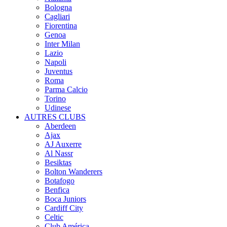
Bologna
Cagliari
Fiorentina
Genoa
Inter Milan
Lazio
Napoli
Juventus
Roma
Parma Calcio
Torino
Udinese
AUTRES CLUBS
Aberdeen
Ajax
AJ Auxerre
Al Nassr
Besiktas
Bolton Wanderers
Botafogo
Benfica
Boca Juniors
Cardiff City
Celtic
Club América