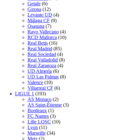
Getafe
(6)
Girona
(12)
Levante UD
(4)
Málaga CF
(9)
Osasuna
(7)
Rayo Vallecano
(4)
RCD Mallorca
(10)
Real Betis
(16)
Real Madrid
(85)
Real Sociedad
(4)
Real Valladolid
(8)
Real Zaragoza
(4)
UD Almería
(6)
UD Las Palmas
(8)
Valence
(10)
Villarreal CF
(6)
LIGUE 1
(193)
AS Monaco
(2)
AS Saint-Étienne
(3)
Bordeaux
(1)
FC Nantes
(3)
Lille LOSC
(10)
Lyon
(11)
Marseille
(34)
Metz
(2)