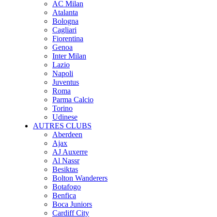
AC Milan
Atalanta
Bologna
Cagliari
Fiorentina
Genoa
Inter Milan
Lazio
Napoli
Juventus
Roma
Parma Calcio
Torino
Udinese
AUTRES CLUBS
Aberdeen
Ajax
AJ Auxerre
Al Nassr
Besiktas
Bolton Wanderers
Botafogo
Benfica
Boca Juniors
Cardiff City