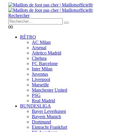
Rechercher
0
0
RÉTRO
AC Milan
Arsenal
Atletico Madrid
Chelsea
FC Barcelone
Inter Milan
Juventus
Liverpool
Marseille
Manchester United
PSG
Real Madrid
BUNDESLIGA
Bayer Leverkusen
Bayern Munich
Dortmund
Eintracht Frankfurt