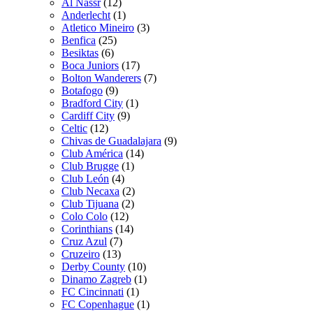
Al Nassr
(12)
Anderlecht
(1)
Atletico Mineiro
(3)
Benfica
(25)
Besiktas
(6)
Boca Juniors
(17)
Bolton Wanderers
(7)
Botafogo
(9)
Bradford City
(1)
Cardiff City
(9)
Celtic
(12)
Chivas de Guadalajara
(9)
Club América
(14)
Club Brugge
(1)
Club León
(4)
Club Necaxa
(2)
Club Tijuana
(2)
Colo Colo
(12)
Corinthians
(14)
Cruz Azul
(7)
Cruzeiro
(13)
Derby County
(10)
Dinamo Zagreb
(1)
FC Cincinnati
(1)
FC Copenhague
(1)