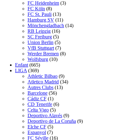
FC Heidenheim
(3)
FC Köln
(8)
FC St. Pauli
(13)
Hamburg SV
(11)
Mönchengladbach
(14)
RB Leipzig
(16)
SC Freiburg
(5)
Union Berlin
(5)
VfB Stuttgart
(7)
Werder Bremen
(8)
Wolfsburg
(10)
Enfant
(665)
LIGA
(369)
Athletic Bilbao
(9)
Atletico Madrid
(34)
Autres Clubs
(13)
Barcelone
(56)
Cádiz CF
(1)
CD Tenerife
(6)
Celta Vigo
(5)
Deportivo Alavés
(9)
Deportivo de La Coruña
(9)
Elche CF
(5)
Espanyol
(7)
FC Séville
(16)