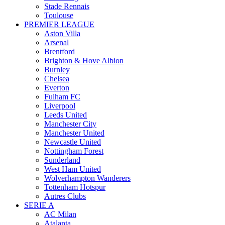
Stade Rennais
Toulouse
PREMIER LEAGUE
Aston Villa
Arsenal
Brentford
Brighton & Hove Albion
Burnley
Chelsea
Everton
Fulham FC
Liverpool
Leeds United
Manchester City
Manchester United
Newcastle United
Nottingham Forest
Sunderland
West Ham United
Wolverhampton Wanderers
Tottenham Hotspur
Autres Clubs
SERIE A
AC Milan
Atalanta