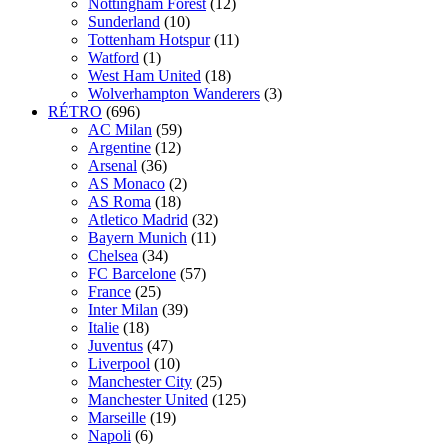
Nottingham Forest
(12)
Sunderland
(10)
Tottenham Hotspur
(11)
Watford
(1)
West Ham United
(18)
Wolverhampton Wanderers
(3)
RÉTRO
(696)
AC Milan
(59)
Argentine
(12)
Arsenal
(36)
AS Monaco
(2)
AS Roma
(18)
Atletico Madrid
(32)
Bayern Munich
(11)
Chelsea
(34)
FC Barcelone
(57)
France
(25)
Inter Milan
(39)
Italie
(18)
Juventus
(47)
Liverpool
(10)
Manchester City
(25)
Manchester United
(125)
Marseille
(19)
Napoli
(6)