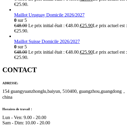
€25.90.
Maillot Uruguay Domicile 2026/2027
0
sur 5
€
48.00
Le prix initial était : €48.00.
€
25.90
Le prix actuel est :
€25.90.
Maillot Suisse Domicile 2026/2027
0
sur 5
€
48.00
Le prix initial était : €48.00.
€
25.90
Le prix actuel est :
€25.90.
CONTACT
ADRESSE:
154 guangyuanzhonglu,baiyun, 510400, guangzhou,guangdong，
china
Horaires de travail：
Lun - Ven: 9.00 - 20.00
Sam - Dim: 10.00 - 20.00