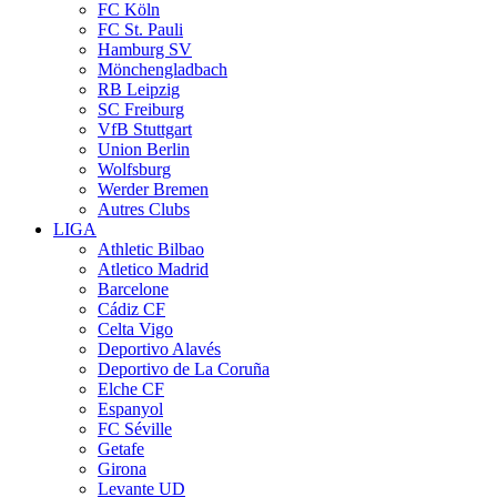
FC Köln
FC St. Pauli
Hamburg SV
Mönchengladbach
RB Leipzig
SC Freiburg
VfB Stuttgart
Union Berlin
Wolfsburg
Werder Bremen
Autres Clubs
LIGA
Athletic Bilbao
Atletico Madrid
Barcelone
Cádiz CF
Celta Vigo
Deportivo Alavés
Deportivo de La Coruña
Elche CF
Espanyol
FC Séville
Getafe
Girona
Levante UD