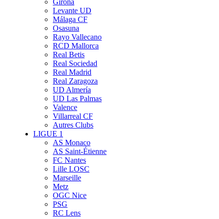
Girona
Levante UD
Málaga CF
Osasuna
Rayo Vallecano
RCD Mallorca
Real Betis
Real Sociedad
Real Madrid
Real Zaragoza
UD Almería
UD Las Palmas
Valence
Villarreal CF
Autres Clubs
LIGUE 1
AS Monaco
AS Saint-Étienne
FC Nantes
Lille LOSC
Marseille
Metz
OGC Nice
PSG
RC Lens