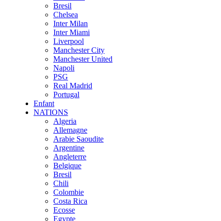
Bresil
Chelsea
Inter Milan
Inter Miami
Liverpool
Manchester City
Manchester United
Napoli
PSG
Real Madrid
Portugal
Enfant
NATIONS
Algeria
Allemagne
Arabie Saoudite
Argentine
Angleterre
Belgique
Bresil
Chili
Colombie
Costa Rica
Ecosse
Egypte