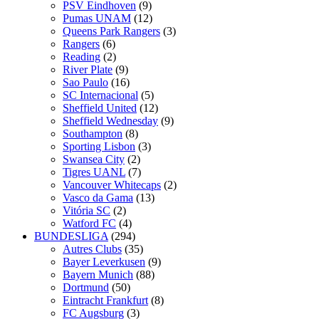
PSV Eindhoven
(9)
Pumas UNAM
(12)
Queens Park Rangers
(3)
Rangers
(6)
Reading
(2)
River Plate
(9)
Sao Paulo
(16)
SC Internacional
(5)
Sheffield United
(12)
Sheffield Wednesday
(9)
Southampton
(8)
Sporting Lisbon
(3)
Swansea City
(2)
Tigres UANL
(7)
Vancouver Whitecaps
(2)
Vasco da Gama
(13)
Vitória SC
(2)
Watford FC
(4)
BUNDESLIGA
(294)
Autres Clubs
(35)
Bayer Leverkusen
(9)
Bayern Munich
(88)
Dortmund
(50)
Eintracht Frankfurt
(8)
FC Augsburg
(3)