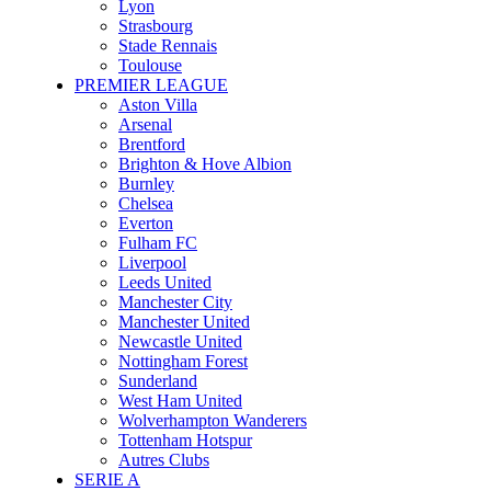
Lyon
Strasbourg
Stade Rennais
Toulouse
PREMIER LEAGUE
Aston Villa
Arsenal
Brentford
Brighton & Hove Albion
Burnley
Chelsea
Everton
Fulham FC
Liverpool
Leeds United
Manchester City
Manchester United
Newcastle United
Nottingham Forest
Sunderland
West Ham United
Wolverhampton Wanderers
Tottenham Hotspur
Autres Clubs
SERIE A