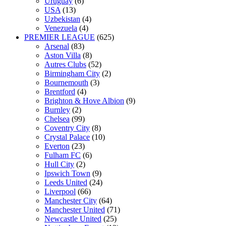
Uruguay
(6)
USA
(13)
Uzbekistan
(4)
Venezuela
(4)
PREMIER LEAGUE
(625)
Arsenal
(83)
Aston Villa
(8)
Autres Clubs
(52)
Birmingham City
(2)
Bournemouth
(3)
Brentford
(4)
Brighton & Hove Albion
(9)
Burnley
(2)
Chelsea
(99)
Coventry City
(8)
Crystal Palace
(10)
Everton
(23)
Fulham FC
(6)
Hull City
(2)
Ipswich Town
(9)
Leeds United
(24)
Liverpool
(66)
Manchester City
(64)
Manchester United
(71)
Newcastle United
(25)