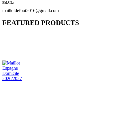
EMAIL:
maillotdefoot2016@gmail.com
FEATURED PRODUCTS
Maillot Bresil Domicile 2026/2027
€
48.00
Le prix initial était : €48.00.
€
25.90
Le prix
actuel est : €25.90.
Maillot Espagne Domicile 2026/2027
€
48.00
Le prix initial était : €48.00.
€
25.90
Le prix
actuel est : €25.90.
Maillot France Domicile 2026/2027
€
48.00
Le prix initial était : €48.00.
€
25.90
Le prix