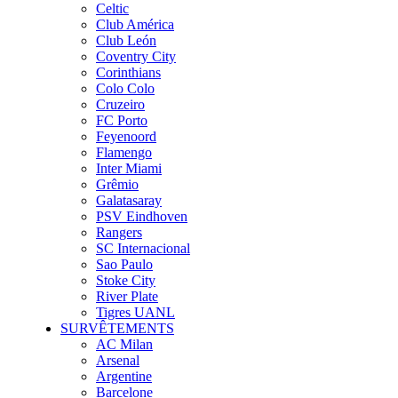
Celtic
Club América
Club León
Coventry City
Corinthians
Colo Colo
Cruzeiro
FC Porto
Feyenoord
Flamengo
Inter Miami
Grêmio
Galatasaray
PSV Eindhoven
Rangers
SC Internacional
Sao Paulo
Stoke City
River Plate
Tigres UANL
SURVÊTEMENTS
AC Milan
Arsenal
Argentine
Barcelone