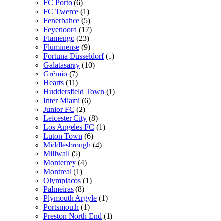
FC Porto
(6)
FC Twente
(1)
Fenerbahce
(5)
Feyenoord
(17)
Flamengo
(23)
Fluminense
(9)
Fortuna Düsseldorf
(1)
Galatasaray
(10)
Grêmio
(7)
Hearts
(11)
Huddersfield Town
(1)
Inter Miami
(6)
Junior FC
(2)
Leicester City
(8)
Los Angeles FC
(1)
Luton Town
(6)
Middlesbrough
(4)
Millwall
(5)
Monterrey
(4)
Montreal
(1)
Olympiacos
(1)
Palmeiras
(8)
Plymouth Argyle
(1)
Portsmouth
(1)
Preston North End
(1)