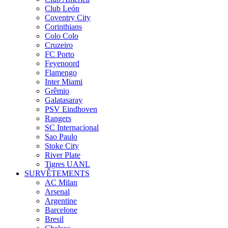
Club León
Coventry City
Corinthians
Colo Colo
Cruzeiro
FC Porto
Feyenoord
Flamengo
Inter Miami
Grêmio
Galatasaray
PSV Eindhoven
Rangers
SC Internacional
Sao Paulo
Stoke City
River Plate
Tigres UANL
SURVÊTEMENTS
AC Milan
Arsenal
Argentine
Barcelone
Bresil