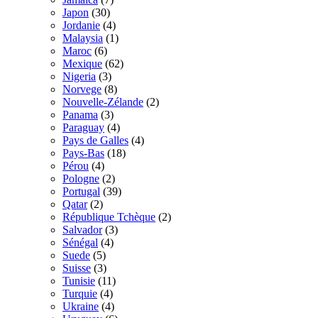
Japon
(30)
Jordanie
(4)
Malaysia
(1)
Maroc
(6)
Mexique
(62)
Nigeria
(3)
Norvege
(8)
Nouvelle-Zélande
(2)
Panama
(3)
Paraguay
(4)
Pays de Galles
(4)
Pays-Bas
(18)
Pérou
(4)
Pologne
(2)
Portugal
(39)
Qatar
(2)
République Tchèque
(2)
Salvador
(3)
Sénégal
(4)
Suede
(5)
Suisse
(3)
Tunisie
(11)
Turquie
(4)
Ukraine
(4)