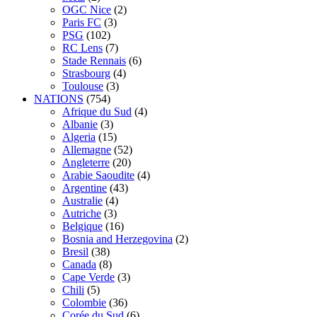
OGC Nice
(2)
Paris FC
(3)
PSG
(102)
RC Lens
(7)
Stade Rennais
(6)
Strasbourg
(4)
Toulouse
(3)
NATIONS
(754)
Afrique du Sud
(4)
Albanie
(3)
Algeria
(15)
Allemagne
(52)
Angleterre
(20)
Arabie Saoudite
(4)
Argentine
(43)
Australie
(4)
Autriche
(3)
Belgique
(16)
Bosnia and Herzegovina
(2)
Bresil
(38)
Canada
(8)
Cape Verde
(3)
Chili
(5)
Colombie
(36)
Corée du Sud
(6)