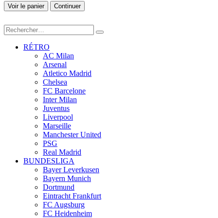
Voir le panier
Continuer
RÉTRO
AC Milan
Arsenal
Atletico Madrid
Chelsea
FC Barcelone
Inter Milan
Juventus
Liverpool
Marseille
Manchester United
PSG
Real Madrid
BUNDESLIGA
Bayer Leverkusen
Bayern Munich
Dortmund
Eintracht Frankfurt
FC Augsburg
FC Heidenheim