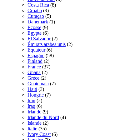
Costa Rica
(8)
Croatia
(9)
Curaçao
(5)
Danemark
(1)
Ecosse
(9)
Egypte
(6)
El Salvador
(2)
Émirats arabes unis
(2)
Equateur
(6)
Espagne
(58)
Finland
(2)
France
(37)
Ghana
(2)
Gréce
(2)
Guatemala
(7)
Haiti
(3)
Hongrie
(7)
Iran
(2)
Iraq
(6)
Irlande
(9)
Irlande du Nord
(4)
Islande
(2)
Italie
(35)
Ivory Coast
(6)
Jamaica
(7)