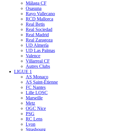
Málaga CF
Osasuna
Rayo Vallecano
RCD Mallorca
Real Betis
Real Sociedad
Real Madrid
Real Zaragoza
UD Almería
UD Las Palmas
Valence
Villarreal CF
Autres Clubs
LIGUE 1
AS Monaco
AS Saint-Étienne
FC Nantes
Lille LOSC
Marseille
Metz
OGC Nice
PSG
RC Lens
Lyon
Strasbourg